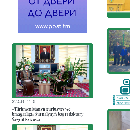
01.12.25 - 14:13
«Türkmenistanyň gurluşygy we
binagärligi» žurnalynyň baş redaktory
Ýazgül Ezizowa