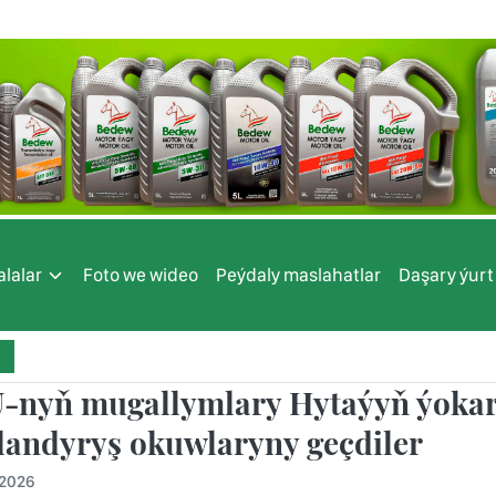
lalar
Foto we wideo
Peýdaly maslahatlar
Daşary ýurt
nyň mugallymlary Hytaýyň ýokar
landyryş okuwlaryny geçdiler
.2026