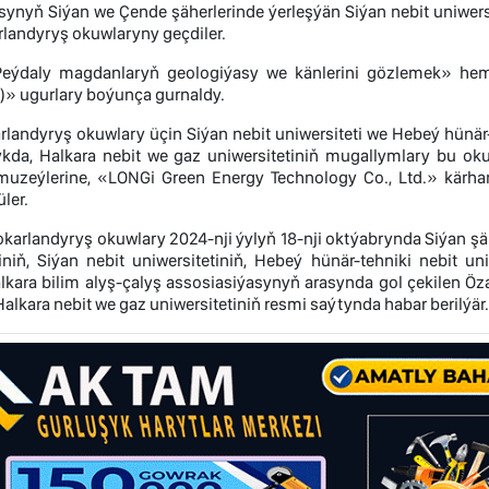
synyň Siýan we Çende şäherlerinde ýerleşýän Siýan nebit uniwers
landyryş okuwlaryny geçdiler.
eýdaly magdanlaryň geologiýasy we känlerini gözlemek» hem
» ugurlary boýunça gurnaldy.
landyryş okuwlary üçin Siýan nebit uniwersiteti we Hebeý hünär-t
ykda, Halkara nebit we gaz uniwersitetiniň mugallymlary bu oku
muzeýlerine, «LONGi Green Energy Technology Co., Ltd.» kärh
ler.
okarlandyryş okuwlary 2024-nji ýylyň 18-nji oktýabrynda Siýan ş
iniň, Siýan nebit uniwersitetiniň, Hebeý hünär-tehniki nebit u
lkara bilim alyş-çalyş assosiasiýasynyň arasynda gol çekilen 
alkara nebit we gaz uniwersitetiniň resmi saýtynda habar berilýär.