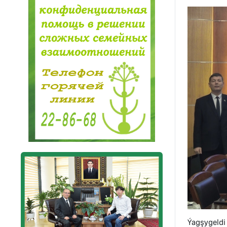
Ýagşygeldi