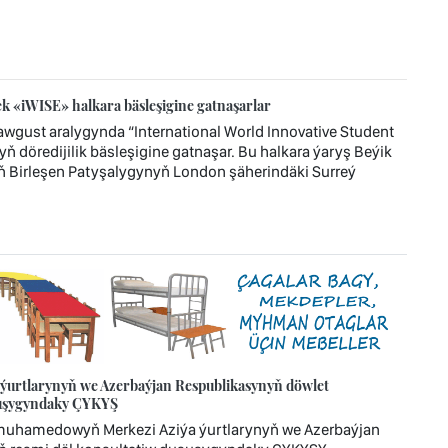
 «iWISE» halkara bäsleşigine gatnaşarlar
wgust aralygynda “International World Innovative Student
ň döredijilik bäsleşigine gatnaşar. Bu halkara ýaryş Beýik
ň Birleşen Patyşalygynyň London şäherindäki Surreý
urtlarynyň we Azerbaýjan Respublikasynyň döwlet
uşuşygyndaky ÇYKYŞ
imuhamedowyň Merkezi Aziýa ýurtlarynyň we Azerbaýjan