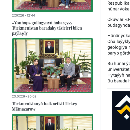
Respublika
hünär ýokar
27.07.26 - 12:44
Okuwlar «P
«Yonhap» gullugynyň habarçysy
pudagynda)
Türkmenistan baradaky täsirleri bilen
paýlaşdy
Hünär ýokar
Oňa laýykl
geologiýa 
baryp gördü
Bu hünär ý
uniwersitet
Hytaýyň ha
Bu barada H
23.07.26 - 20:02
Türkmenistanyň halk artisti Tirkeş
Mätnazarow