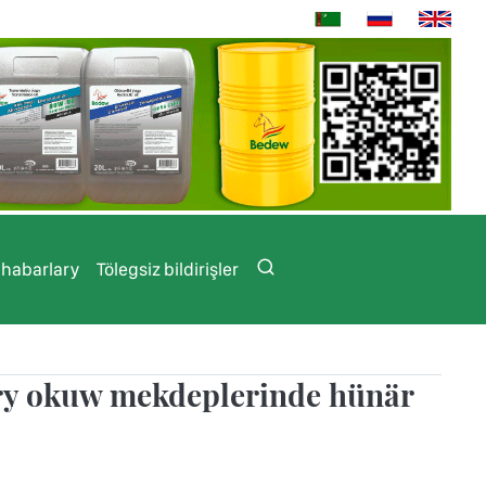
 habarlary
Tölegsiz bildirişler
y okuw mekdeplerinde hünär