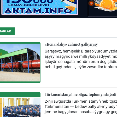
BARLAR
«Kenardaky» zähmet galkynyşy
Garaşsyz, hemişelik Bitarap ýurdumyzda 
aşyrylmagynda we milli ykdysadyýetimi
işleýän senagata möhüm orun degişlidi
nebiti gaýtadan işleýän zawodlar toplum
Türkmenistanyň nebitgaz toplumynda ýedi 
2-nji awgustda Türkmenistanyň nebitga
Türkmenistan — bedew batly at-myradyň 
jemine bagyşlanan hasabat ýygnagy geçir