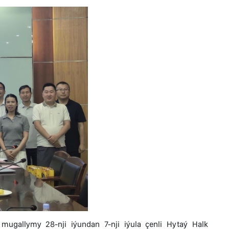
mugallymy 28-nji iýundan 7-nji iýula çenli Hytaý Halk