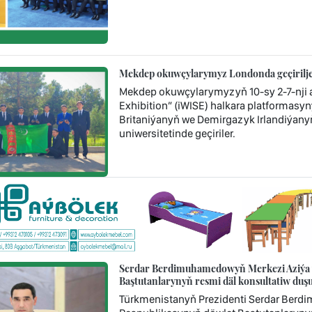
Mekdep okuwçylarymyz Londonda geçiriljek
Mekdep okuwçylarymyzyň 10-sy 2-7-nji a
Exhibition” (iWISE) halkara platformasyny
Britaniýanyň we Demirgazyk Irlandiýany
uniwersitetinde geçiriler.
Serdar Berdimuhamedowyň Merkezi Aziýa ý
Baştutanlarynyň resmi däl konsultatiw d
Türkmenistanyň Prezidenti Serdar Berd