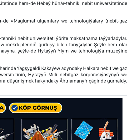
itetinde hem-de Hebeý hünär-tehniki nebit uniwersitetinde
-de «Maglumat ulgamlary we tehnologiýalary (nebit-gaz
ehniki nebit uniwersiteti ýörite maksatnama taýýarladylar.
w mekdepleriniň gurluşy bilen tanyşdylar. Şeýle hem olar
anasyna, şeýle-de Hytaýyň Ylym we tehnologiýa muzeýine
äherinde Ýagşygeldi Kakaýew adyndaky Halkara nebit we gaz
niwersitetiniň, Hytaýyň Milli nebitgaz korporasiýasynyň we
Özara düşünişmek hakyndaky Ähtnamanyň çäginde gurnaldy.