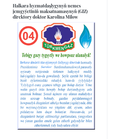
Halkara hyzmatdaşlygynyň nemes
jemgyýetiniň maksatnamasynyň (GIZ)
direktory doktor Karolina Milow