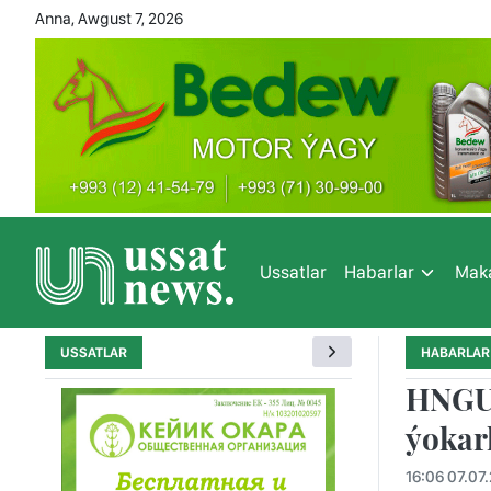
Anna, Awgust 7, 2026
Ussatlar
Habarlar
Maka
USSATLAR
HABARLAR
HNGU-
ýokar
16:06 07.07