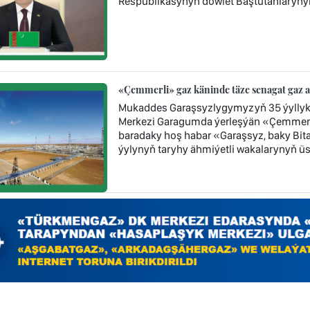
Respublikasynyň döwlet Baştutanlaryny
«Çemmerli» gaz käninde täze senagat gaz 
Mukaddes Garaşsyzlygymyzyň 35 ýyllyk
Merkezi Garagumda ýerleşýän «Çemmerl
baradaky hoş habar «Garaşsyz, baky Bi
ýylynyň taryhy ähmiýetli wakalarynyň üst