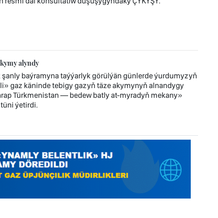
ň resmi däl konsultatiw duşuşygyndaky ÇYKYŞY.
akymy alyndy
 şanly baýramyna taýýarlyk görülýän günlerde ýurdumyzyň
i» gaz käninde tebigy gazyň täze akymynyň alnandygy
tarap Türkmenistan — bedew batly at-myradyň mekany»
üni ýetirdi.