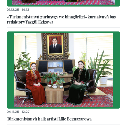
01.12.25 - 14:13
«Türkmenistanyň gurluşygy we binagärligi» žurnalynyň baş
redaktory Ýazgül Ezizowa
04.11.25 - 12:27
Türkmenistanyň halk artisti Läle Begnazarowa