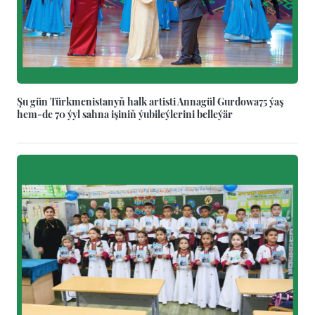
Şu gün Türkmenistanyň halk artisti Annagül Gurdowa75 ýaş
hem-de 70 ýyl sahna işiniň ýubileýlerini belleýär