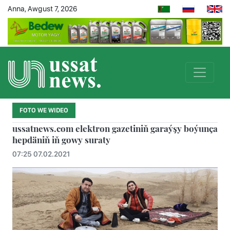
Anna, Awgust 7, 2026
FOTO WE WIDEO
ussatnews.com elektron gazetiniň garaýşy boýunça
hepdäniň iň gowy suraty
07:25 07.02.2021