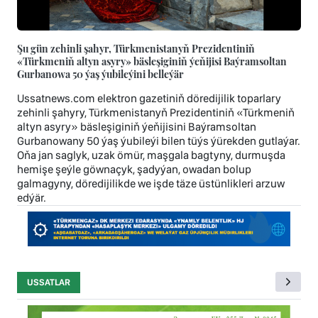
Şu gün zehinli şahyr, Türkmenistanyň Prezidentiniň
«Türkmeniň altyn asyry» bäsleşiginiň ýeňijisi Baýramsoltan
Gurbanowa 50 ýaş ýubileýini belleýär
Ussatnews.com elektron gazetiniň döredijilik toparlary
zehinli şahyry, Türkmenistanyň Prezidentiniň «Türkmeniň
altyn asyry» bäsleşiginiň ýeňijisini Baýramsoltan
Gurbanowany 50 ýaş ýubileýi bilen tüýs ýürekden gutlaýar.
Oňa jan saglyk, uzak ömür, maşgala bagtyny, durmuşda
hemişe şeýle göwnaçyk, şadyýan, owadan bolup
galmagyny, döredijilikde we işde täze üstünlikleri arzuw
edýär.
USSATLAR