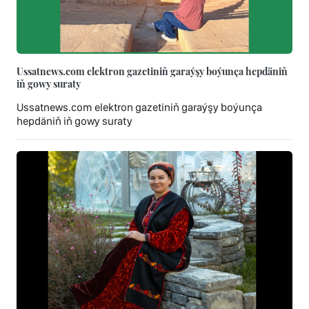
Ussatnews.com elektron gazetiniň garaýşy boýunça hepdäniň
iň gowy suraty
Ussatnews.com elektron gazetiniň garaýşy boýunça
hepdäniň iň gowy suraty