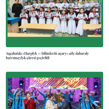
Aşgabatda «Harplyk — bilimleriň açary» atly dabaraly
baýramçylyk çäresi geçirildi