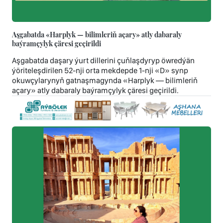
Aşgabatda «Harplyk — bilimleriň açary» atly dabaraly
baýramçylyk çäresi geçirildi
Aşgabatda daşary ýurt dillerini çuňlaşdyryp öwredýän
ýöriteleşdirilen 52-nji orta mekdepde 1-nji «D» synp
okuwçylarynyň gatnaşmagynda «Harplyk — bilimleriň
açary» atly dabaraly baýramçylyk çäresi geçirildi.