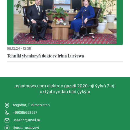
08.12.24 - 13:35
Tehniki ylymlaryň doktory Irina Lurýewa
ussatnews.com elektron gazeti 2020-nji ýylyň 7-nji
oktýabryndan bäri çykýar
Aşgabat, Turkmenistan
+99365692927
ussa777@mail.ru
@ussa_ussayew