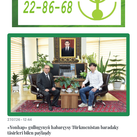
27.07.26 - 12:44
«Yonhap» gullugynyň habarçysy Türkmenistan baradaky
täsirleri bilen paýlaşdy