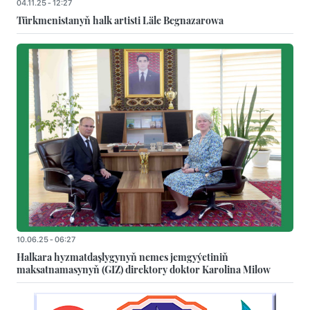
04.11.25 - 12:27
Türkmenistanyň halk artisti Läle Begnazarowa
10.06.25 - 06:27
Halkara hyzmatdaşlygynyň nemes jemgyýetiniň
maksatnamasynyň (GIZ) direktory doktor Karolina Milow