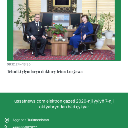
08.12.24 - 13:35
Tehniki ylymlaryň doktory Irina Lurýewa
ussatnews.com elektron gazeti 2020-nji ýylyň 7-nji
oktýabryndan bäri çykýar
Aşgabat, Turkmenistan
+99365692927