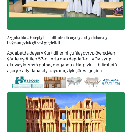
Aşgabatda «Harplyk — bilimleriň açary» atly dabaraly
baýramçylyk çäresi geçirildi
Aşgabatda daşary ýurt dillerini çuňlaşdyryp öwredýän
ýöriteleşdirilen 52-nji orta mekdepde 1-nji «D» synp
okuwçylarynyň gatnaşmagynda «Harplyk — bilimleriň
açary» atly dabaraly baýramçylyk çäresi geçirildi.