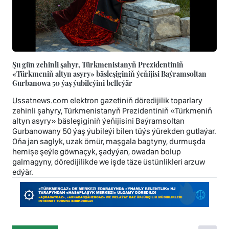
Şu gün zehinli şahyr, Türkmenistanyň Prezidentiniň
«Türkmeniň altyn asyry» bäsleşiginiň ýeňijisi Baýramsoltan
Gurbanowa 50 ýaş ýubileýini belleýär
Ussatnews.com elektron gazetiniň döredijilik toparlary
zehinli şahyry, Türkmenistanyň Prezidentiniň «Türkmeniň
altyn asyry» bäsleşiginiň ýeňijisini Baýramsoltan
Gurbanowany 50 ýaş ýubileýi bilen tüýs ýürekden gutlaýar.
Oňa jan saglyk, uzak ömür, maşgala bagtyny, durmuşda
hemişe şeýle göwnaçyk, şadyýan, owadan bolup
galmagyny, döredijilikde we işde täze üstünlikleri arzuw
edýär.