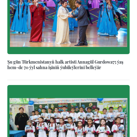
Şu gün Türkmenistanyň halk artisti Annagül Gurdowa75 ýaş
hem-de 70 ýyl sahna işiniň ýubileýlerini belleýär