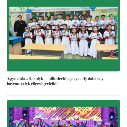
Aşgabatda «Harplyk — bilimleriň açary» atly dabaraly
baýramçylyk çäresi geçirildi