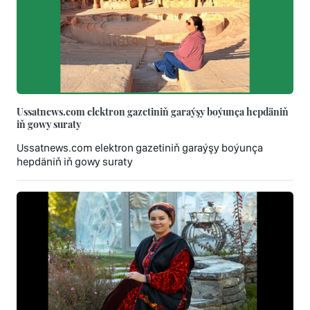
Ussatnews.com elektron gazetiniň garaýşy boýunça hepdäniň
iň gowy suraty
Ussatnews.com elektron gazetiniň garaýşy boýunça
hepdäniň iň gowy suraty