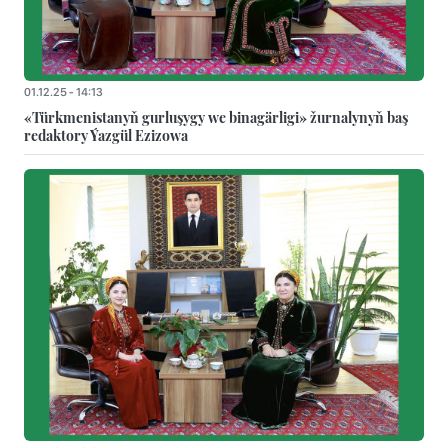
01.12.25 - 14:13
«Türkmenistanyň gurluşygy we binagärligi» žurnalynyň baş
redaktory Ýazgül Ezizowa