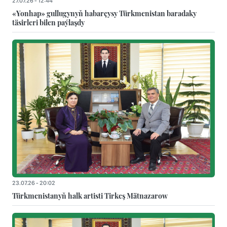
27.07.26 - 12:44
«Yonhap» gullugynyň habarçysy Türkmenistan baradaky
täsirleri bilen paýlaşdy
23.07.26 - 20:02
Türkmenistanyň halk artisti Tirkeş Mätnazarow