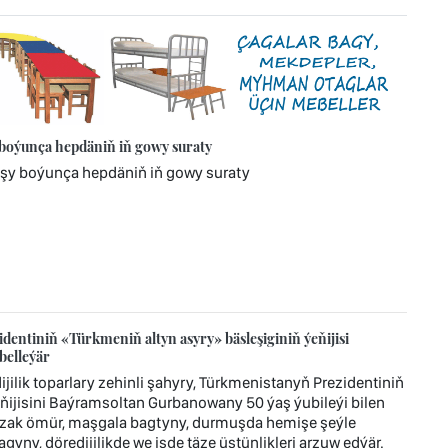
 boýunça hepdäniň iň gowy suraty
ýşy boýunça hepdäniň iň gowy suraty
dentiniň «Türkmeniň altyn asyry» bäsleşiginiň ýeňijisi
belleýär
ilik toparlary zehinli şahyry, Türkmenistanyň Prezidentiniň
ňijisini Baýramsoltan Gurbanowany 50 ýaş ýubileýi bilen
, uzak ömür, maşgala bagtyny, durmuşda hemişe şeýle
ny, döredijilikde we işde täze üstünlikleri arzuw edýär.