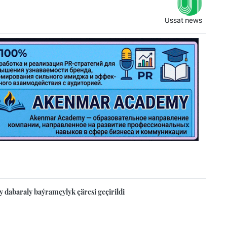
Ussat news
y dabaraly baýramçylyk çäresi geçirildi