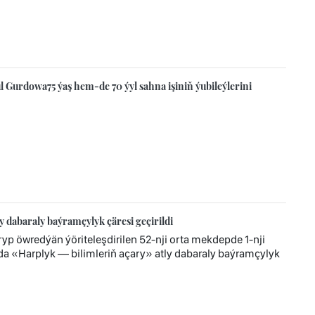
 Gurdowa75 ýaş hem-de 70 ýyl sahna işiniň ýubileýlerini
y dabaraly baýramçylyk çäresi geçirildi
ryp öwredýän ýöriteleşdirilen 52-nji orta mekdepde 1-nji
«Harplyk — bilimleriň açary» atly dabaraly baýramçylyk