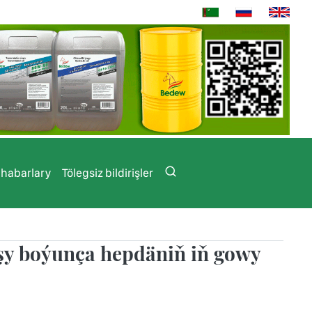
 habarlary
Tölegsiz bildirişler
şy boýunça hepdäniň iň gowy