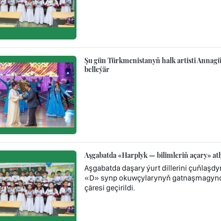
Şu gün Türkmenistanyň halk artisti Annagül
belleýär
Aşgabatda «Harplyk — bilimleriň açary» atl
Aşgabatda daşary ýurt dillerini çuňlaşdy
«D» synp okuwçylarynyň gatnaşmagynda 
çäresi geçirildi.