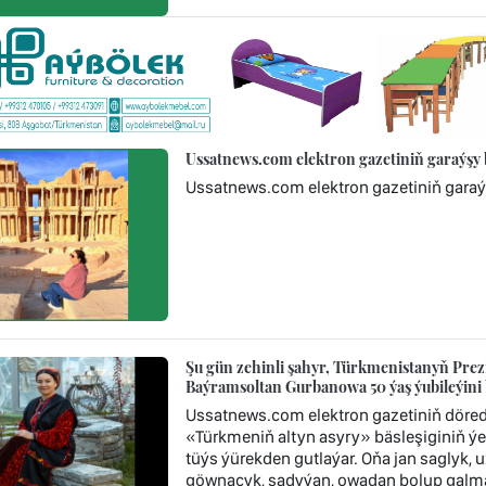
Ussatnews.com elektron gazetiniň garaýşy
Ussatnews.com elektron gazetiniň gara
Şu gün zehinli şahyr, Türkmenistanyň Prezi
Baýramsoltan Gurbanowa 50 ýaş ýubileýini 
Ussatnews.com elektron gazetiniň döredij
«Türkmeniň altyn asyry» bäsleşiginiň ýe
tüýs ýürekden gutlaýar. Oňa jan saglyk
göwnaçyk, şadyýan, owadan bolup galmagy