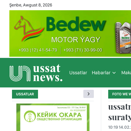
Şenbe, Awgust 8, 2026
Ussatlar
Habarlar
Maka
USSATLAR
FOTO WE 
ussat
surat
10:19 14.02