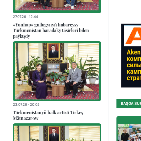
27.07.26 - 12:44
«Yonhap» gullugynyň habarçysy
Türkmenistan baradaky täsirleri bilen
paýlaşdy
BAŞGA SU
23.07.26 - 20:02
Türkmenistanyň halk artisti Tirkeş
Mätnazarow