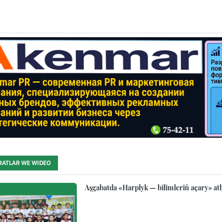
RATLAR WE WIDEO
Aşgabatda «Harplyk — bilimleriň açary» atl