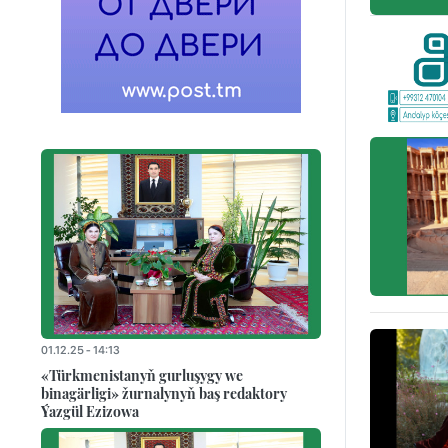
01.12.25 - 14:13
«Türkmenistanyň gurluşygy we
binagärligi» žurnalynyň baş redaktory
Ýazgül Ezizowa