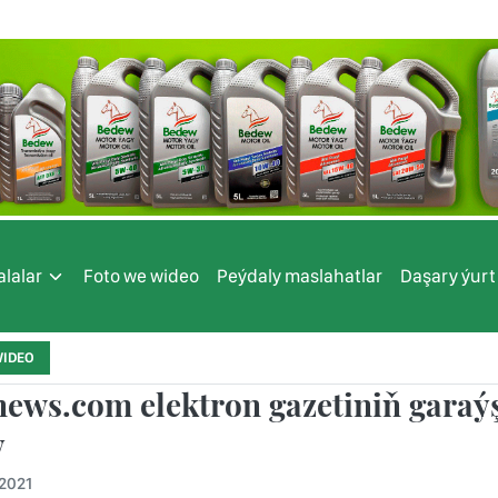
lalar
Foto we wideo
Peýdaly maslahatlar
Daşary ýurt
WIDEO
news.com elektron gazetiniň garaý
y
.2021