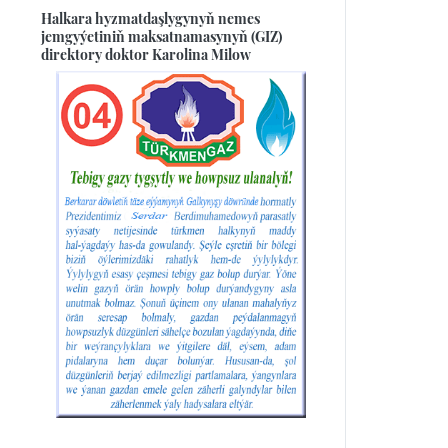
Halkara hyzmatdaşlygynyň nemes
jemgyýetiniň maksatnamasynyň (GIZ)
direktory doktor Karolina Milow