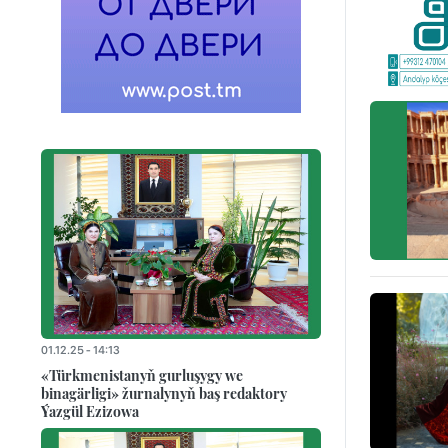
01.12.25 - 14:13
«Türkmenistanyň gurluşygy we
binagärligi» žurnalynyň baş redaktory
Ýazgül Ezizowa