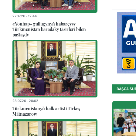
27.07.26 - 12:44
«Yonhap» gullugynyň habarçysy
Türkmenistan baradaky täsirleri bilen
paýlaşdy
BAŞGA SU
23.07.26 - 20:02
Türkmenistanyň halk artisti Tirkeş
Mätnazarow