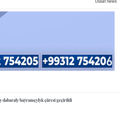
Ussat news
y dabaraly baýramçylyk çäresi geçirildi