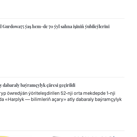
 Gurdowa75 ýaş hem-de 70 ýyl sahna işiniň ýubileýlerini
y dabaraly baýramçylyk çäresi geçirildi
ryp öwredýän ýöriteleşdirilen 52-nji orta mekdepde 1-nji
«Harplyk — bilimleriň açary» atly dabaraly baýramçylyk