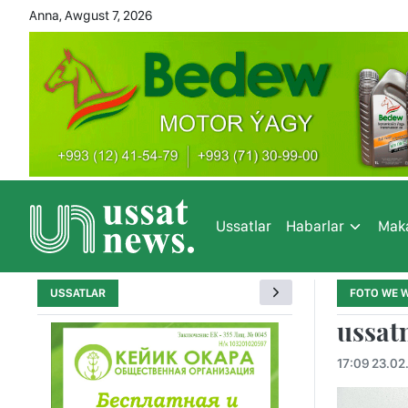
Anna, Awgust 7, 2026
Ussatlar
Habarlar
Maka
USSATLAR
FOTO WE 
ussat
17:09 23.02