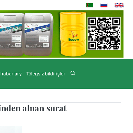
 habarlary
Tölegsiz bildirişler
inden alnan surat