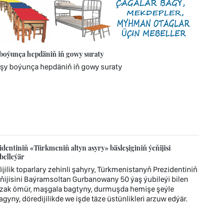
 boýunça hepdäniň iň gowy suraty
ýşy boýunça hepdäniň iň gowy suraty
dentiniň «Türkmeniň altyn asyry» bäsleşiginiň ýeňijisi
belleýär
ilik toparlary zehinli şahyry, Türkmenistanyň Prezidentiniň
ňijisini Baýramsoltan Gurbanowany 50 ýaş ýubileýi bilen
, uzak ömür, maşgala bagtyny, durmuşda hemişe şeýle
ny, döredijilikde we işde täze üstünlikleri arzuw edýär.