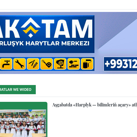
RATLAR WE WIDEO
Aşgabatda «Harplyk — bilimleriň açary» atl