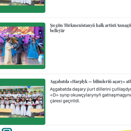
Şu gün Türkmenistanyň halk artisti Annagül
belleýär
Aşgabatda «Harplyk — bilimleriň açary» atl
Aşgabatda daşary ýurt dillerini çuňlaşdy
«D» synp okuwçylarynyň gatnaşmagynda 
çäresi geçirildi.