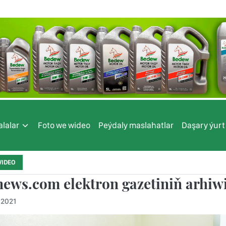
lalar
Foto we wideo
Peýdaly maslahatlar
Daşary ýurt
WIDEO
news.com elektron gazetiniň arhiw
.2021