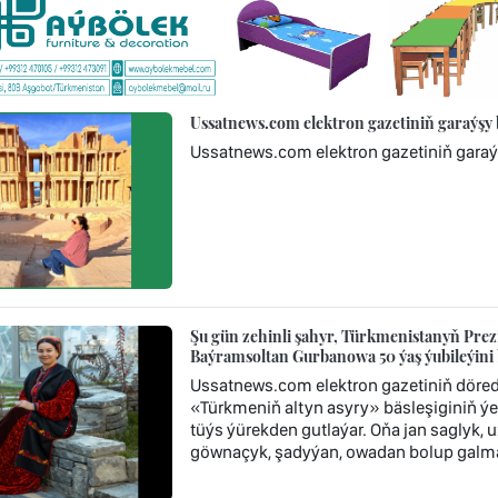
Ussatnews.com elektron gazetiniň garaýşy
Ussatnews.com elektron gazetiniň gara
Şu gün zehinli şahyr, Türkmenistanyň Prezi
Baýramsoltan Gurbanowa 50 ýaş ýubileýini 
Ussatnews.com elektron gazetiniň döredij
«Türkmeniň altyn asyry» bäsleşiginiň ýe
tüýs ýürekden gutlaýar. Oňa jan saglyk
göwnaçyk, şadyýan, owadan bolup galmagy