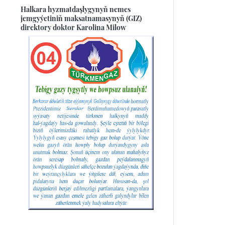
Halkara hyzmatdaşlygynyň nemes
jemgyýetiniň maksatnamasynyň (GIZ)
direktory doktor Karolina Milow