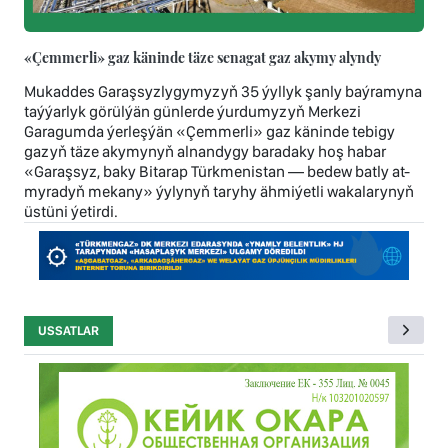
«Çemmerli» gaz käninde täze senagat gaz akymy alyndy
Mukaddes Garaşsyzlygymyzyň 35 ýyllyk şanly baýramyna
taýýarlyk görülýän günlerde ýurdumyzyň Merkezi
Garagumda ýerleşýän «Çemmerli» gaz käninde tebigy
gazyň täze akymynyň alnandygy baradaky hoş habar
«Garaşsyz, baky Bitarap Türkmenistan — bedew batly at-
myradyň mekany» ýylynyň taryhy ähmiýetli wakalarynyň
üstüni ýetirdi.
USSATLAR