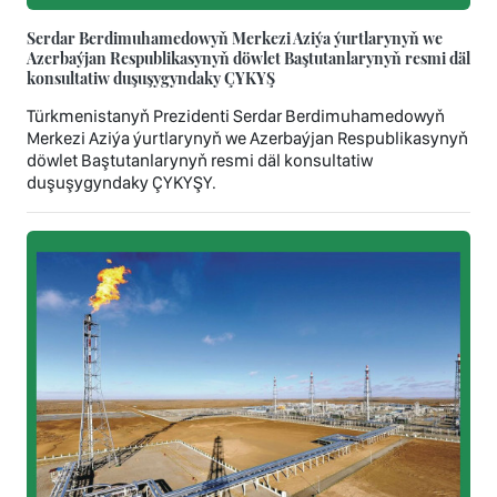
Serdar Berdimuhamedowyň Merkezi Aziýa ýurtlarynyň we
Azerbaýjan Respublikasynyň döwlet Baştutanlarynyň resmi däl
konsultatiw duşuşygyndaky ÇYKYŞ
Türkmenistanyň Prezidenti Serdar Berdimuhamedowyň
Merkezi Aziýa ýurtlarynyň we Azerbaýjan Respublikasynyň
döwlet Baştutanlarynyň resmi däl konsultatiw
duşuşygyndaky ÇYKYŞY.