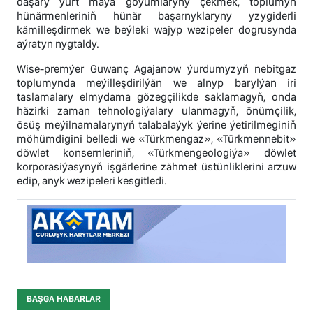
daşary ýurt maýa goýumlaryny çekmek, toplumyň
hünärmenleriniň hünär başarnyklaryny yzygiderli
kämilleşdirmek we beýleki wajyp wezipeler dogrusynda
aýratyn nygtaldy.
Wise-premýer Guwanç Agajanow ýurdumyzyň nebitgaz
toplumynda meýilleşdirilýän we alnyp barylýan iri
taslamalary elmydama gözegçilikde saklamagyň, onda
häzirki zaman tehnologiýalary ulanmagyň, önümçilik,
ösüş meýilnamalarynyň talabalaýyk ýerine ýetirilmeginiň
möhümdigini belledi we «Türkmengaz», «Türkmennebit»
döwlet konsernleriniň, «Türkmengeologiýa» döwlet
korporasiýasynyň işgärlerine zähmet üstünliklerini arzuw
edip, anyk wezipeleri kesgitledi.
BAŞGA HABARLAR