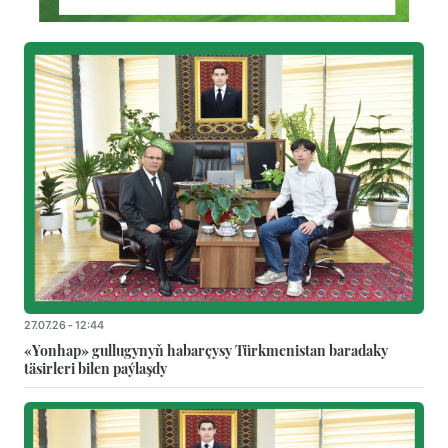
27.07.26 - 12:44
«Yonhap» gullugynyň habarçysy Türkmenistan baradaky
täsirleri bilen paýlaşdy