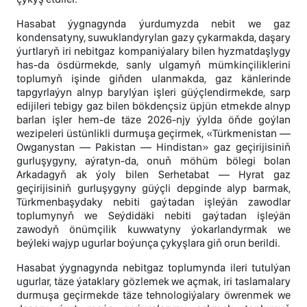
Hasabat ýygnagynda ýurdumyzda nebit we gaz
kondensatyny, suwuklandyrylan gazy çykarmakda, daşary
ýurtlaryň iri nebitgaz kompaniýalary bilen hyzmatdaşlygy
has-da ösdürmekde, sanly ulgamyň mümkinçiliklerini
toplumyň işinde giňden ulanmakda, gaz känlerinde
tapgyrlaýyn alnyp barylýan işleri güýçlendirmekde, sarp
edijileri tebigy gaz bilen bökdençsiz üpjün etmekde alnyp
barlan işler hem-de täze 2026-njy ýylda öňde goýlan
wezipeleri üstünlikli durmuşa geçirmek, «Türkmenistan —
Owganystan — Pakistan — Hindistan» gaz geçirijisiniň
gurluşygyny, aýratyn-da, onuň möhüm bölegi bolan
Arkadagyň ak ýoly bilen Serhetabat — Hyrat gaz
geçirijisiniň gurluşygyny güýçli depginde alyp barmak,
Türkmenbaşydaky nebiti gaýtadan işleýän zawodlar
toplumynyň we Seýdidäki nebiti gaýtadan işleýän
zawodyň önümçilik kuwwatyny ýokarlandyrmak we
beýleki wajyp ugurlar boýunça çykyşlara giň orun berildi.
Hasabat ýygnagynda nebitgaz toplumynda ileri tutulýan
ugurlar, täze ýataklary gözlemek we açmak, iri taslamalary
durmuşa geçirmekde täze tehnologiýalary öwrenmek we