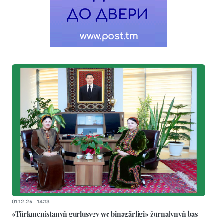
01.12.25 - 14:13
«Türkmenistanyň gurluşygy we binagärligi» žurnalynyň baş