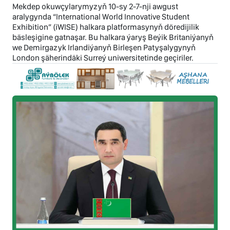
Mekdep okuwçylarymyzyň 10-sy 2-7-nji awgust
aralygynda “International World Innovative Student
Exhibition” (iWISE) halkara platformasynyň döredijilik
bäsleşigine gatnaşar. Bu halkara ýaryş Beýik Britaniýanyň
we Demirgazyk Irlandiýanyň Birleşen Patyşalygynyň
London şäherindäki Surreý uniwersitetinde geçiriler.