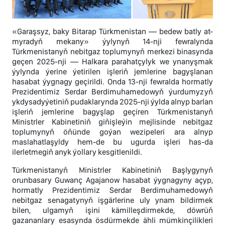
«Garaşsyz, baky Bitarap Türkmenistan — bedew batly at-
myradyň mekany» ýylynyň 14-nji fewralynda
Türkmenistanyň nebitgaz toplumynyň merkezi binasynda
geçen 2025-nji — Halkara parahatçylyk we ynanyşmak
ýylynda ýerine ýetirilen işleriň jemlerine bagyşlanan
hasabat ýygnagy geçirildi. Onda 13-nji fewralda hormatly
Prezidentimiz Serdar Berdimuhamedowyň ýurdumyzyň
ykdysadyýetiniň pudaklarynda 2025-nji ýylda alnyp barlan
işleriň jemlerine bagyşlap geçiren Türkmenistanyň
Ministrler Kabinetiniň giňişleýin mejlisinde nebitgaz
toplumynyň öňünde goýan wezipeleri ara alnyp
maslahatlaşyldy hem-de bu ugurda işleri has-da
ilerletmegiň anyk ýollary kesgitlenildi.
Türkmenistanyň Ministrler Kabinetiniň Başlygynyň
orunbasary Guwanç Agajanow hasabat ýygnagyny açyp,
hormatly Prezidentimiz Serdar Berdimuhamedowyň
nebitgaz senagatynyň işgärlerine uly ynam bildirmek
bilen, ulgamyň işini kämilleşdirmekde, döwrüň
gazananlary esasynda ösdürmekde ähli mümkinçilikleri