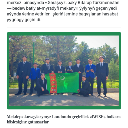
merkezi binasynda «Garaşsyz, baky Bitarap Türkmenistan
— bedew batly at-myradyň mekany» ýylynyň geçen ýedi
aýynda ýerine ýetirilen işleriň jemine bagyşlanan hasabat
ýygnagy geçirildi.
Mekdep okuwçylarymyz Londonda geçiriljek «iWISE» halkara
bäsleşigine gatnaşarlar