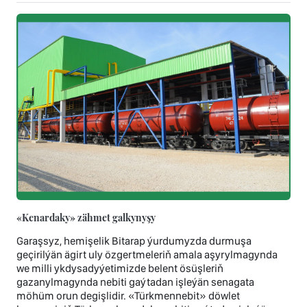
«Kenardaky» zähmet galkynyşy
Garaşsyz, hemişelik Bitarap ýurdumyzda durmuşa
geçirilýän ägirt uly özgertmeleriň amala aşyrylmagynda
we milli ykdysadyýetimizde belent ösüşleriň
gazanylmagynda nebiti gaýtadan işleýän senagata
möhüm orun degişlidir. «Türkmennebit» döwlet