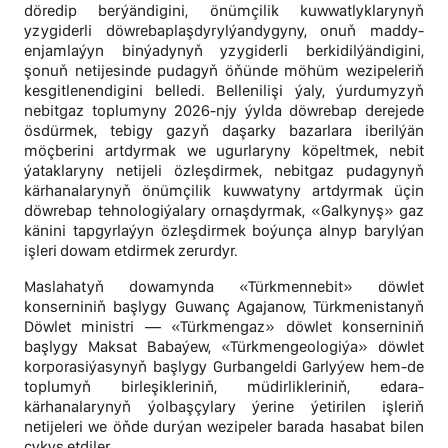
döredip berýändigini, önümçilik kuwwatlyklarynyň
yzygiderli döwrebaplaşdyrylýandygyny, onuň maddy-
enjamlaýyn binýadynyň yzygiderli berkidilýändigini,
şonuň netijesinde pudagyň öňünde möhüm wezipeleriň
kesgitlenendigini belledi. Bellenilişi ýaly, ýurdumyzyň
nebitgaz toplumyny 2026-njy ýylda döwrebap derejede
ösdürmek, tebigy gazyň daşarky bazarlara iberilýän
möçberini artdyrmak we ugurlaryny köpeltmek, nebit
ýataklaryny netijeli özleşdirmek, nebitgaz pudagynyň
kärhanalarynyň önümçilik kuwwatyny artdyrmak üçin
döwrebap tehnologiýalary ornaşdyrmak, «Galkynyş» gaz
känini tapgyrlaýyn özleşdirmek boýunça alnyp barylýan
işleri dowam etdirmek zerurdyr.
Maslahatyň dowamynda «Türkmennebit» döwlet
konserniniň başlygy Guwanç Agajanow, Türkmenistanyň
Döwlet ministri — «Türkmengaz» döwlet konserniniň
başlygy Maksat Babaýew, «Türkmengeologiýa» döwlet
korporasiýasynyň başlygy Gurbangeldi Garlyýew hem-de
toplumyň birleşikleriniň, müdirlikleriniň, edara-
kärhanalarynyň ýolbaşçylary ýerine ýetirilen işleriň
netijeleri we öňde durýan wezipeler barada hasabat bilen
çykyş etdiler.