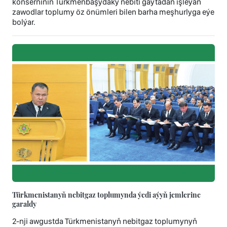
konserniniň Türkmenbaşydaky nebiti gaýtadan işleýän
zawodlar toplumy öz önümleri bilen barha meşhurlyga eýe
bolýar.
Türkmenistanyň nebitgaz toplumynda ýedi aýyň jemlerine
garaldy
2-nji awgustda Türkmenistanyň nebitgaz toplumynyň