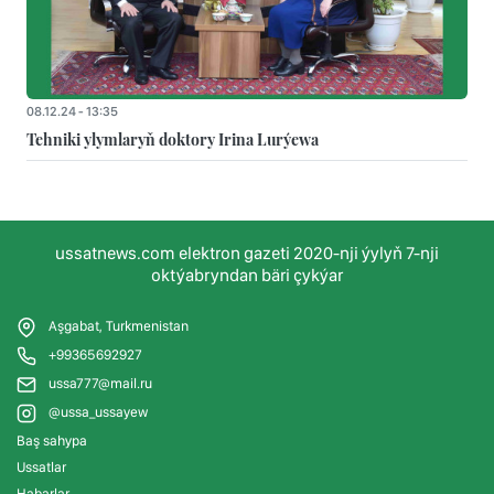
08.12.24 - 13:35
Tehniki ylymlaryň doktory Irina Lurýewa
ussatnews.com elektron gazeti 2020-nji ýylyň 7-nji
oktýabryndan bäri çykýar
Aşgabat, Turkmenistan
+99365692927
ussa777@mail.ru
@ussa_ussayew
Baş sahypa
Ussatlar
Habarlar