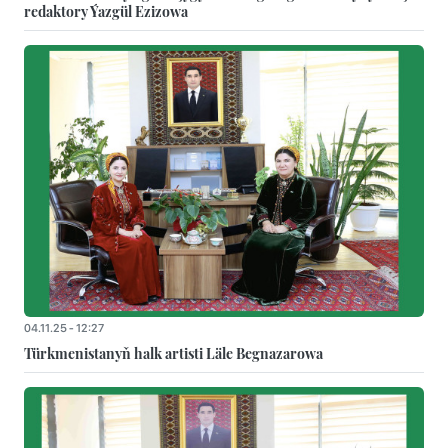
redaktory Ýazgül Ezizowa
04.11.25 - 12:27
Türkmenistanyň halk artisti Läle Begnazarowa