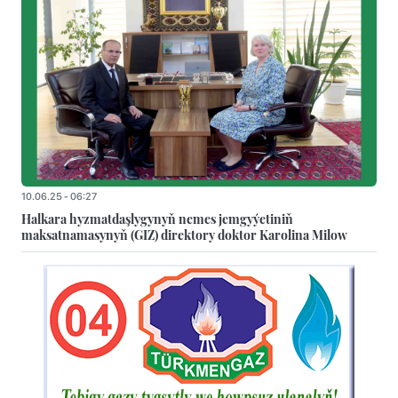
10.06.25 - 06:27
Halkara hyzmatdaşlygynyň nemes jemgyýetiniň
maksatnamasynyň (GIZ) direktory doktor Karolina Milow