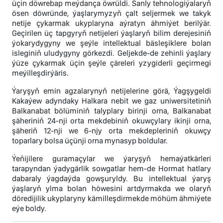
üçin döwrebap meýdança öwrüldi. Sanly tehnologiýalaryň
ösen döwründe, ýaşlarymyzyň çalt seljermek we takyk
netije çykarmak ukyplaryna aýratyn ähmiýet berilýär.
Geçirilen üç tapgyryň netijeleri ýaşlaryň bilim derejesiniň
ýokarydygyny we şeýle intellektual bäsleşiklere bolan
isleginiň uludygyny görkezdi. Geljekde-de zehinli ýaşlary
ýüze çykarmak üçin şeýle çäreleri yzygiderli geçirmegi
meýilleşdirýäris.
Ýaryşyň emin agzalarynyň netijelerine görä, Ýagşygeldi
Kakaýew adyndaky Halkara nebit we gaz uniwersitetiniň
Balkanabat bölüminiň talyplary birinji orna, Balkanabat
şäheriniň 24-nji orta mekdebiniň okuwçylary ikinji orna,
şäheriň 12-nji we 6-njy orta mekdepleriniň okuwçy
toparlary bolsa üçünji orna mynasyp boldular.
Ýeňijilere guramaçylar we ýaryşyň hemaýatkärleri
tarapyndan ýadygärlik sowgatlar hem-de Hormat hatlary
dabaraly ýagdaýda gowşuryldy. Bu intellektual ýaryş
ýaşlaryň ylma bolan höwesini artdyrmakda we olaryň
döredijilik ukyplaryny kämilleşdirmekde möhüm ähmiýete
eýe boldy.