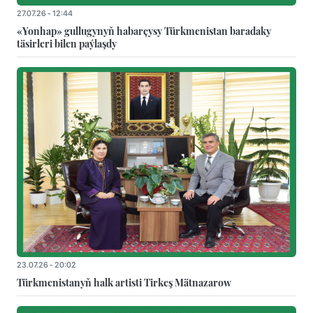
27.07.26 - 12:44
«Yonhap» gullugynyň habarçysy Türkmenistan baradaky
täsirleri bilen paýlaşdy
23.07.26 - 20:02
Türkmenistanyň halk artisti Tirkeş Mätnazarow