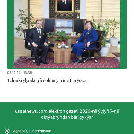
08.12.24 - 13:35
Tehniki ylymlaryň doktory Irina Lurýewa
ussatnews.com elektron gazeti 2020-nji ýylyň 7-nji
oktýabryndan bäri çykýar
Aşgabat, Turkmenistan