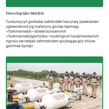
Döwrebap işler bitirilýär
Ýurdumyzyň günbatar sebitindäki hazynaly ýataklardan
uglewodorod çig mallaryny gözläp tapmagy
«Türkmennebit» döwlet konserniniň
«Türkmennebitgeofizika» müdirliginiň hünärmenleriniň
irginsiz we netijeli zähmetinden aýrybaşga göz öňüne
getirmek kyndyr.