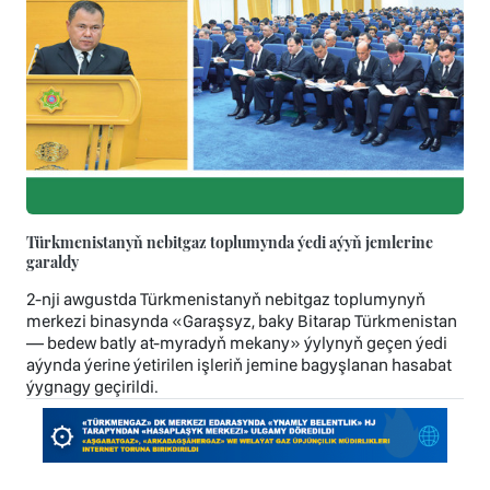
Türkmenistanyň nebitgaz toplumynda ýedi aýyň jemlerine
garaldy
2-nji awgustda Türkmenistanyň nebitgaz toplumynyň
merkezi binasynda «Garaşsyz, baky Bitarap Türkmenistan
— bedew batly at-myradyň mekany» ýylynyň geçen ýedi
aýynda ýerine ýetirilen işleriň jemine bagyşlanan hasabat
ýygnagy geçirildi.