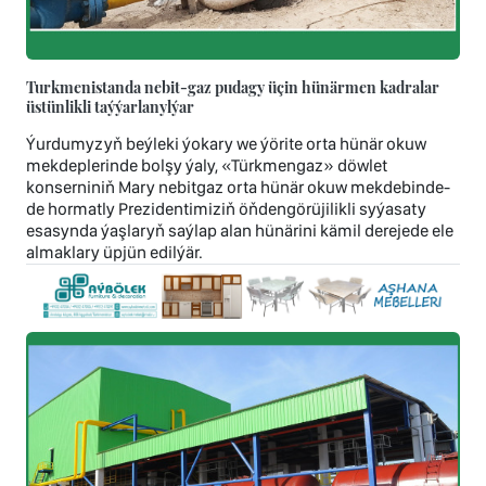
Turkmenistanda nebit-gaz pudagy üçin hünärmen kadralar
üstünlikli taýýarlanylýar
Ýurdumyzyň beýleki ýokary we ýörite orta hünär okuw
mekdeplerinde bolşy ýaly, «Türkmengaz» döwlet
konserniniň Mary nebitgaz orta hünär okuw mekdebinde-
de hormatly Prezidentimiziň öňdengörüjilikli syýasaty
esasynda ýaşlaryň saýlap alan hünärini kämil derejede ele
almaklary üpjün edilýär.