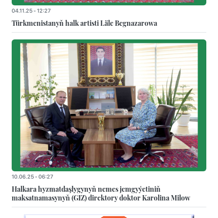
04.11.25 - 12:27
Türkmenistanyň halk artisti Läle Begnazarowa
10.06.25 - 06:27
Halkara hyzmatdaşlygynyň nemes jemgyýetiniň
maksatnamasynyň (GIZ) direktory doktor Karolina Milow