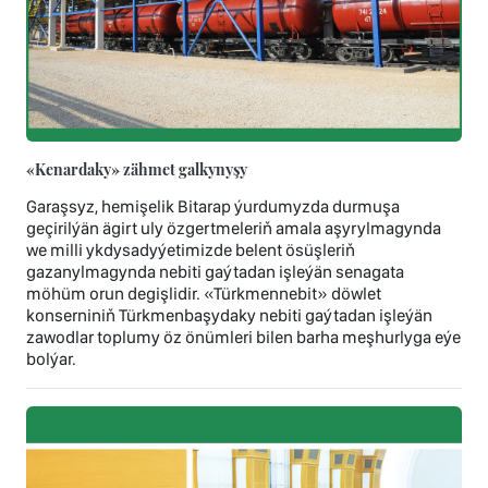
«Kenardaky» zähmet galkynyşy
Garaşsyz, hemişelik Bitarap ýurdumyzda durmuşa
geçirilýän ägirt uly özgertmeleriň amala aşyrylmagynda
we milli ykdysadyýetimizde belent ösüşleriň
gazanylmagynda nebiti gaýtadan işleýän senagata
möhüm orun degişlidir. «Türkmennebit» döwlet
konserniniň Türkmenbaşydaky nebiti gaýtadan işleýän
zawodlar toplumy öz önümleri bilen barha meşhurlyga eýe
bolýar.