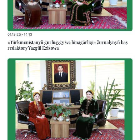
01.12.25 - 14:13
«Türkmenistanyň gurluşygy we binagärligi» žurnalynyň baş
redaktory Ýazgül Ezizowa