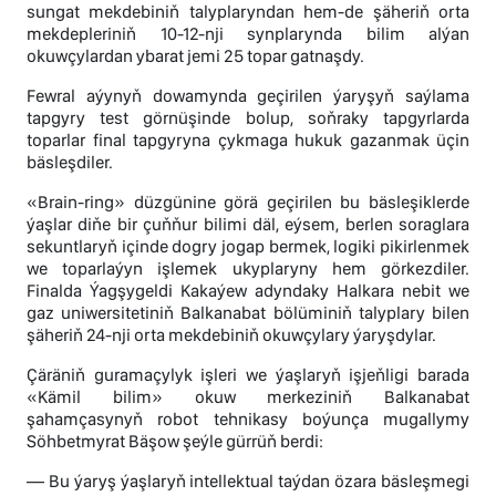
sungat mekdebiniň talyplaryndan hem-de şäheriň orta
mekdepleriniň 10-12-nji synplarynda bilim alýan
okuwçylardan ybarat jemi 25 topar gatnaşdy.
Fewral aýynyň dowamynda geçirilen ýaryşyň saýlama
tapgyry test görnüşinde bolup, soňraky tapgyrlarda
toparlar final tapgyryna çykmaga hukuk gazanmak üçin
bäsleşdiler.
«Brain-ring» düzgünine görä geçirilen bu bäsleşiklerde
ýaşlar diňe bir çuňňur bilimi däl, eýsem, berlen soraglara
sekuntlaryň içinde dogry jogap bermek, logiki pikirlenmek
we toparlaýyn işlemek ukyplaryny hem görkezdiler.
Finalda Ýagşygeldi Kakaýew adyndaky Halkara nebit we
gaz uniwersitetiniň Balkanabat bölüminiň talyplary bilen
şäheriň 24-nji orta mekdebiniň okuwçylary ýaryşdylar.
Çäräniň guramaçylyk işleri we ýaşlaryň işjeňligi barada
«Kämil bilim» okuw merkeziniň Balkanabat
şahamçasynyň robot tehnikasy boýunça mugallymy
Söhbetmyrat Bäşow şeýle gürrüň berdi:
— Bu ýaryş ýaşlaryň intellektual taýdan özara bäsleşmegi