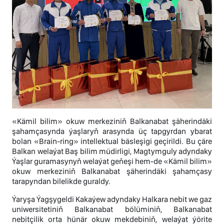
«Kämil bilim» okuw merkeziniň Balkanabat şäherindäki
şahamçasynda ýaşlaryň arasynda üç tapgyrdan ybarat
bolan «Brain-ring» intellektual bäsleşigi geçirildi. Bu çäre
Balkan welaýat Baş bilim müdirligi, Magtymguly adyndaky
Ýaşlar guramasynyň welaýat geňeşi hem-de «Kämil bilim»
okuw merkeziniň Balkanabat şäherindäki şahamçasy
tarapyndan bilelikde guraldy.
Ýaryşa Ýagşygeldi Kakaýew adyndaky Halkara nebit we gaz
uniwersitetiniň Balkanabat bölüminiň, Balkanabat
nebitçilik orta hünär okuw mekdebiniň, welaýat ýörite