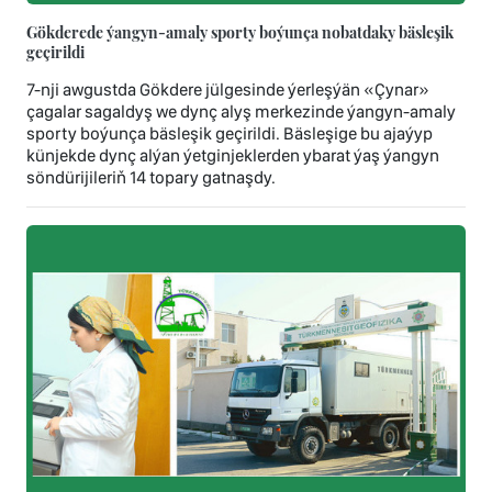
Gökderede ýangyn-amaly sporty boýunça nobatdaky bäsleşik
geçirildi
7-nji awgustda Gökdere jülgesinde ýerleşýän «Çynar»
çagalar sagaldyş we dynç alyş merkezinde ýangyn-amaly
sporty boýunça bäsleşik geçirildi. Bäsleşige bu ajaýyp
künjekde dynç alýan ýetginjeklerden ybarat ýaş ýangyn
söndürijileriň 14 topary gatnaşdy.