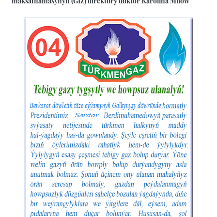
maksatnamasynyň (GIZ) direktory doktor Karolina Milow