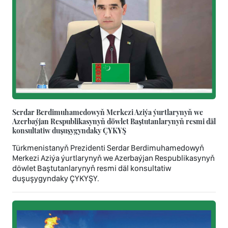
Serdar Berdimuhamedowyň Merkezi Aziýa ýurtlarynyň we
Azerbaýjan Respublikasynyň döwlet Baştutanlarynyň resmi däl
konsultatiw duşuşygyndaky ÇYKYŞ
Türkmenistanyň Prezidenti Serdar Berdimuhamedowyň
Merkezi Aziýa ýurtlarynyň we Azerbaýjan Respublikasynyň
döwlet Baştutanlarynyň resmi däl konsultatiw
duşuşygyndaky ÇYKYŞY.