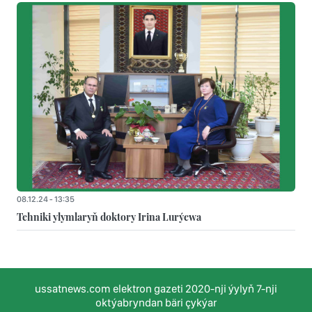
08.12.24 - 13:35
Tehniki ylymlaryň doktory Irina Lurýewa
ussatnews.com elektron gazeti 2020-nji ýylyň 7-nji
oktýabryndan bäri çykýar