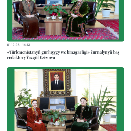
01.12.25 - 14:13
«Türkmenistanyň gurluşygy we binagärligi» žurnalynyň baş
redaktory Ýazgül Ezizowa