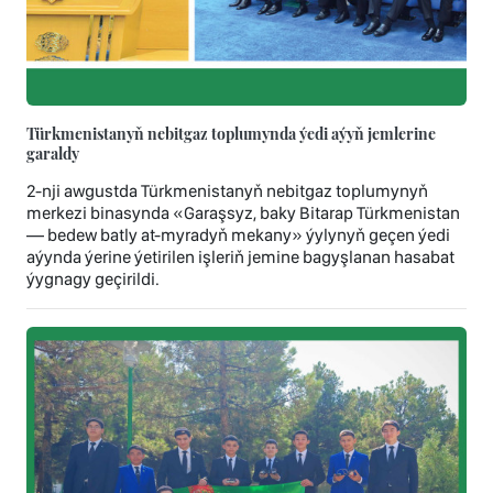
Türkmenistanyň nebitgaz toplumynda ýedi aýyň jemlerine
garaldy
2-nji awgustda Türkmenistanyň nebitgaz toplumynyň
merkezi binasynda «Garaşsyz, baky Bitarap Türkmenistan
— bedew batly at-myradyň mekany» ýylynyň geçen ýedi
aýynda ýerine ýetirilen işleriň jemine bagyşlanan hasabat
ýygnagy geçirildi.