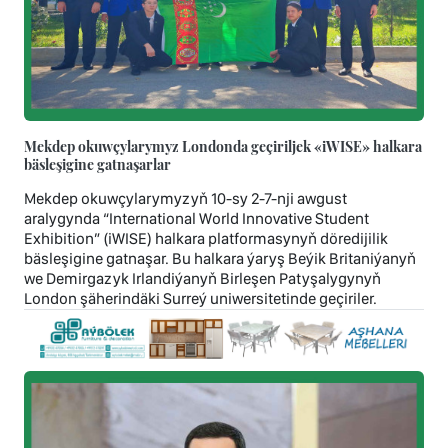
Mekdep okuwçylarymyz Londonda geçiriljek «iWISE» halkara
bäsleşigine gatnaşarlar
Mekdep okuwçylarymyzyň 10-sy 2-7-nji awgust
aralygynda “International World Innovative Student
Exhibition” (iWISE) halkara platformasynyň döredijilik
bäsleşigine gatnaşar. Bu halkara ýaryş Beýik Britaniýanyň
we Demirgazyk Irlandiýanyň Birleşen Patyşalygynyň
London şäherindäki Surreý uniwersitetinde geçiriler.