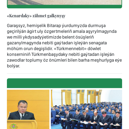
«Kenardaky» zähmet galkynyşy
Garaşsyz, hemişelik Bitarap ýurdumyzda durmuşa
geçirilýän ägirt uly özgertmeleriň amala aşyrylmagynda
we milli ykdysadyýetimizde belent ösüşleriň
gazanylmagynda nebiti gaýtadan işleýän senagata
möhüm orun degişlidir. «Türkmennebit» döwlet
konserniniň Türkmenbaşydaky nebiti gaýtadan işleýän
zawodlar toplumy öz önümleri bilen barha meşhurlyga eýe
bolýar.