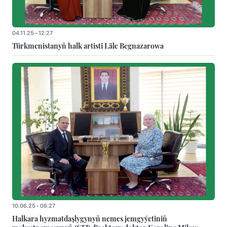
04.11.25 - 12:27
Türkmenistanyň halk artisti Läle Begnazarowa
10.06.25 - 06:27
Halkara hyzmatdaşlygynyň nemes jemgyýetiniň