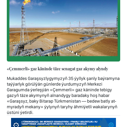
«Çemmerli» gaz käninde täze senagat gaz akymy alyndy
Mukaddes Garaşsyzlygymyzyň 35 ýyllyk şanly baýramyna
taýýarlyk görülýän günlerde ýurdumyzyň Merkezi
Garagumda ýerleşýän «Çemmerli» gaz käninde tebigy
gazyň täze akymynyň alnandygy baradaky hoş habar
«Garaşsyz, baky Bitarap Türkmenistan — bedew batly at-
myradyň mekany» ýylynyň taryhy ähmiýetli wakalarynyň
üstüni ýetirdi.