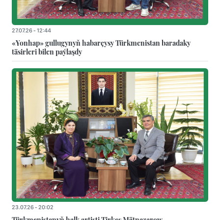
27.07.26 - 12:44
«Yonhap» gullugynyň habarçysy Türkmenistan baradaky
täsirleri bilen paýlaşdy
23.07.26 - 20:02
Türkmenistanyň halk artisti Tirkeş Mätnazarow