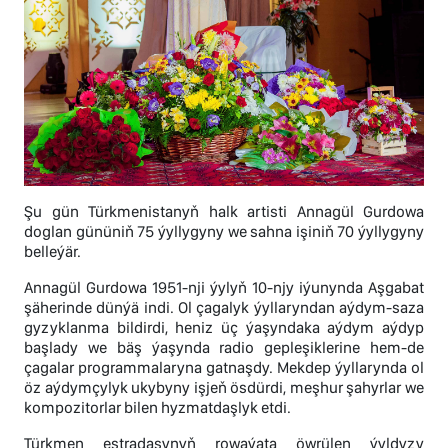
Şu gün Türkmenistanyň halk artisti Annagül Gurdowa
doglan gününiň 75 ýyllygyny we sahna işiniň 70 ýyllygyny
belleýär.
Annagül Gurdowa 1951-nji ýylyň 10-njy iýunynda Aşgabat
şäherinde dünýä indi. Ol çagalyk ýyllaryndan aýdym-saza
gyzyklanma bildirdi, heniz üç ýaşyndaka aýdym aýdyp
başlady we bäş ýaşynda radio gepleşiklerine hem-de
çagalar programmalaryna gatnaşdy. Mekdep ýyllarynda ol
öz aýdymçylyk ukybyny işjeň ösdürdi, meşhur şahyrlar we
kompozitorlar bilen hyzmatdaşlyk etdi.
Türkmen estradasynyň rowaýata öwrülen ýyldyzy