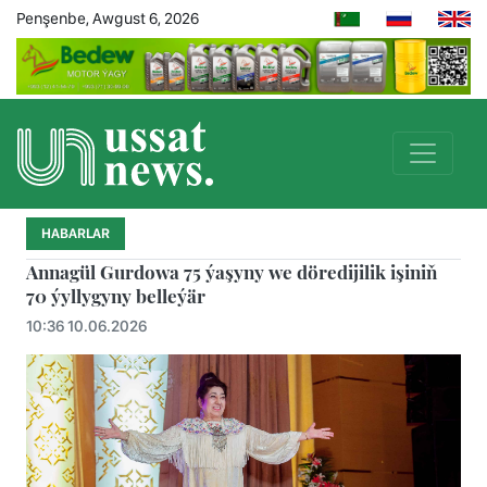
Penşenbe, Awgust 6, 2026
HABARLAR
Annagül Gurdowa 75 ýaşyny we döredijilik işiniň
70 ýyllygyny belleýär
10:36 10.06.2026