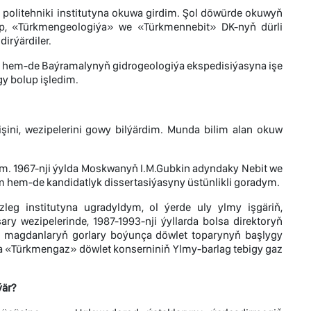
olitehniki institutyna okuwa girdim. Şol döwürde okuwyň
p, «Türkmengeologiýa» we «Türkmennebit» DK-nyň dürli
dirýärdiler.
um hem-de Baýramalynyň gidrogeologiýa ekspedisiýasyna işe
gy bolup işledim.
ni, wezipelerini gowy bilýärdim. Munda bilim alan okuw
m. 1967-nji ýylda Moskwanyň I.M.Gubkin adyndaky Nebit we
m hem-de kandidatlyk dissertasiýasyny üstünlikli goradym.
eg institutyna ugradyldym, ol ýerde uly ylmy işgäriň,
ry wezipelerinde, 1987-1993-nji ýyllarda bolsa direktoryň
y magdanlaryň gorlary boýunça döwlet toparynyň başlygy
tda «Türkmengaz» döwlet konserniniň Ylmy-barlag tebigy gaz
ýär?