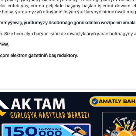
Olar entek ýaş, emma geljekde başyny başlan işlerimi dowam etdir
 bolsa, ýurdumyzyň dünýäniň ösýän ýurtlarynyň birine öwrülmegi
myýewiç, ýurdumyzy ösdürmäge gönükdirilen wezipeleri amala aşy
. Size hem alyp barýan işiňizde rowaçlyklaryň ýaran bolmagyny a
ÝEW,
om elektron gazetiniň baş redaktory.