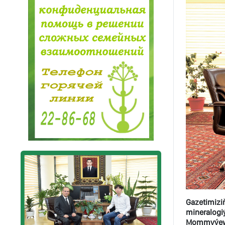
Gazetimizi
mineralogi
Mommyýewi