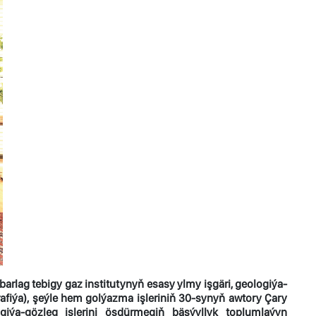
ag tebigy gaz institutynyň esasy ylmy işgäri, geologiýa-
afiýa), şeýle hem golýazma işleriniň 30-synyň awtory Çary
a-gözleg işlerini ösdürmegiň bäşýyllyk toplumlaýyn