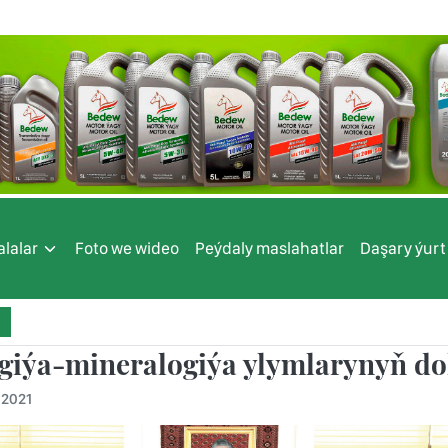
lalar
Foto we wideo
Peýdaly maslahatlar
Daşary ýurt
giýa-mineralogiýa ylymlarynyň 
.2021