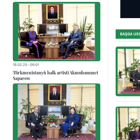
BAŞGA US
18.02.25 - 09:01
Türkmenistanyň halk artisti Akmuhammet
Saparow