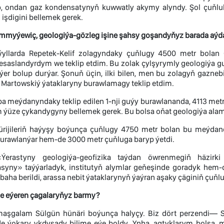
, ondan gaz kondensatynyň kuwwatly akymy alyndy. Şol çuňlu
 işdigini bellemek gerek.
myýewiç, geologiýa-gözleg işine şahsy goşandyňyz barada aýda
llarda Repetek-Kelif zolagyndaky çuňlugy 4500 metr bolan 
esaslandyrdym we teklip etdim. Bu zolak çylşyrymly geologiýa gu
ýer bolup durýar. Şonuň üçin, ilki bilen, men bu zolagyň gazne
 Martowskiý ýataklaryny burawlamagy teklip etdim.
a meýdanyndaky teklip edilen 1-nji guýy burawlananda, 4113 met
m ýüze çykandygyny bellemek gerek. Bu bolsa oňat geologiýa alam
ijileriň haýyşy boýunça çuňlugy 4750 metr bolan bu meýdanda
burawlanýar hem-de 3000 metr çuňluga baryp ýetdi.
Ýerastyny geologiýa-geofizika taýdan öwrenmegiň häzirki 
yny» taýýarladyk, institutyň alymlar geňeşinde goradyk hem-d
baha berildi, arassa nebit ýataklarynyň ýaýran aşaky çäginiň çuňlu
e eýeren çagalaryňyz barmy?
şgalam Sülgün hünäri boýunça halyçy. Biz dört perzendi— Sap
 ýokary ykdysady bilime eýe boldy. Ynha, agtyklarym bolsa,