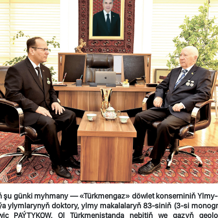
ň şu günki myhmany — «Türkmengaz» döwlet konserniniň Ylmy-barl
ýa ylymlarynyň doktory, ylmy makalalaryň 83-siniň (3-si monogr
ç PAÝTYKOW. Ol Türkmenistanda nebitiň we gazyň geologiý