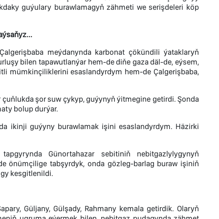
kdaky guýulary burawlamagyň zähmeti we serişdeleri köp
ýsaňyz...
Çalgerişbaba meýdanynda karbonat çökündili ýataklaryň
rluşy bilen tapawutlanýar hem-de diňe gaza däl-de, eýsem,
bitli mümkinçiliklerini esaslandyrdym hem-de Çalgerişbaba,
r çuňlukda şor suw çykyp, guýynyň ýitmegine getirdi. Şonda
aty bolup durýar.
 ikinji guýyny burawlamak işini esaslandyrdym. Häzirki
tapgyrynda Günortahazar sebitiniň nebitgazlylygynyň
e önümçilige tabşyrdyk, onda gözleg-barlag buraw işiniň
gy kesgitlenildi.
ary, Güljany, Gülşady, Rahmany kemala getirdik. Olaryň
 meniň ugruma eýermek bilen, nebitgaz pudagynda zähmet