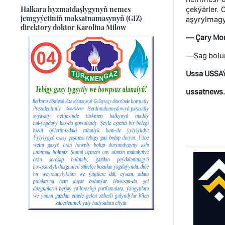
Halkara hyzmatdaşlygynyň nemes
çekýärler. 
jemgyýetiniň maksatnamasynyň (GIZ)
aşyrylmagy
direktory doktor Karolina Milow
— Çary Mom
—Sag boluň
Ussa USSA
ussatnews.c