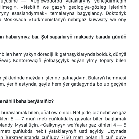
çüsine — «Uglewodorod ýataklaryny ýerleşdirmegiň
lmegi», «Nebitiň we gazyň geologiýa-gözleg işleriniň
rlaryny esaslandyrmak» temalaryna bagyşlandy. Doktorlyk
lda Moskwada «Türkmenistanyň nebitgaz kuwwaty we ony
dan habarymyz bar. Şol saparlaryň maksady barada gürrüň
ar bilen hem ýakyn döredijilik gatnaşyklarynda bolduk, dünýä
ýewiç Kontorowiçiň ýolbaşçylyk edýän ylmy topary bilen
niň çäklerinde meýdan işlerine gatnaşdym. Bularyň hemmesi
m, ýeriň astynda, şeýle hem ýer gatlagynda bolup geçýän
 nähili baha berýärsiňiz?
urawlamak bilen, oňat öwrenildi. Netijede, biz nebit we gaz
ikleri 5 — 7 müň metr çuňlukdaky guýular bilen baglamak
landy. Mysal üçin, «Galkynyş» we Ýaşlar gaz känleri 4 — 5
etr çuňlukda nebit ýataklarynyň üsti açyldy. Uzynada
n Türkmenistanda çuňlugy 7150 metr bolan iň çuň guýy