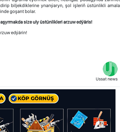
ip biljekdiklerine ynanýaryn, şol işleriň üstünlikli amala
nde goşant bolar.
rmakda size uly üstünlikleri arzuw edýäris!
rzuw edýärin!
Ussat news