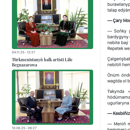
burawlanyp
talap edýän
— Çary Mom
— Soňky ýy
bardygyny 
nebite baý 
Repetek we
04.11.25 - 12:27
Çalgerişbab
Türkmenistanyň halk artisti Läle
nebitiň he
Begnazarowa
Önüm öndür
wagtda ol 
Ýakynda «
hödürnamas
ugurlaryna 
— Kesbiňiz
— Meniň ma
10.06.25 - 06:27
hemmesi-de