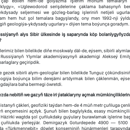
ap edilen hem-de golýazma işlerim möhüm temalaryň ü
klygy», «Uglewodorod serişdelerine çaklama bahasynyň beri
ykdysady seljermesi we gözleg-barlag işleriniň netijeli ugu
iýam hem hut şol temalara bagyşlandy, ony men 1992-nji ýy
giň geologiýa-ykdysady ugurlary» diýen tema boýunça goradym.
ssiýanyň alys Sibir ülkesinde iş saparynda köp bolanlygyňyz
?
lerimiz bilen bilelikde diňe moskwaly däl-de, eýsem, sibirli alyml
, Russiýanyň Ylymlar akademiýasynyň akademigi Alekseý Emil
barlaglary geçiripdik.
e gezek sibirli alym-geologlar bilen bilelikde Tunguz çökündisi
ogiýa boýunça bilim derejämi artdyrmak bilen çäklenmän, eýse
agdaýlara baha bermegi öwretdi.
a nebitiň we gazyň täze iri ýataklaryny açmak mümkinçiliklerine
tanyň çäkleri, geofiziki taýdan hem-de 4 müň metr çuňluga çenli b
yň ençemesini açdyk. Şunuň bilen baglylykda, esasy mümkinçil
Häzirki wagtda şol çuňlukdaky guýulary burawlamak işlerine baş
çuňlukda ýerleşýär. Demirgazyk Goturdepede 4900 — 5100 m
 «Türkmennebit» döwlet konserniniň hünärmenleri tarapynda