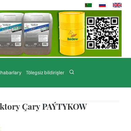
 habarlary
Tölegsiz bildirişler
doktory Çary PAÝTYKOW