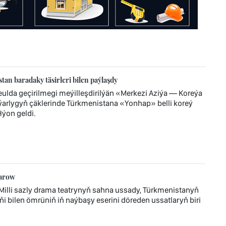
n baradaky täsirleri bilen paýlaşdy
eulda geçirilmegi meýilleşdirilýän «Merkezi Aziýa — Koreýa
ýýarlygyň çäklerinde Türkmenistana «Yonhap» belli koreý
Hýon geldi.
zarow
lli sazly drama teatrynyň sahna ussady, Türkmenistanyň
ňi bilen ömrüniň iň naýbaşy eserini döreden ussatlaryň biri