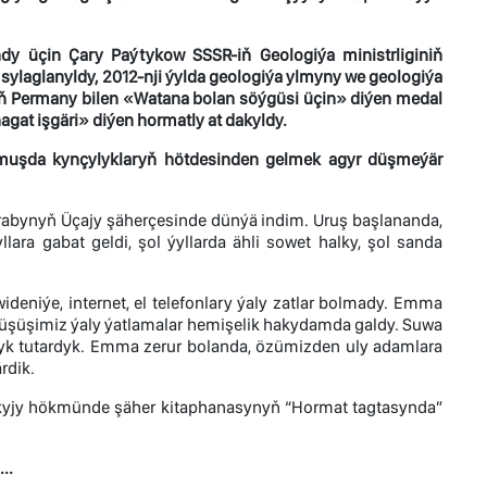
y üçin Çary Paýtykow SSSR-iň Geologiýa ministrliginiň
 sylaglanyldy, 2012-nji ýylda geologiýa ylmyny we geologiýa
iň Permany bilen «Watana bolan söýgüsi üçin» diýen medal
agat işgäri» diýen hormatly at dakyldy.
muşda kynçylyklaryň hötdesinden gelmek agyr düşmeýär
rabynyň Üçajy şäherçesinde dünýä indim. Uruş başlananda,
a gabat geldi, şol ýyllarda ähli sowet halky, şol sanda
deniýe, internet, el telefonlary ýaly zatlar bolmady. Emma
üşüşimiz ýaly ýatlamalar hemişelik hakydamda galdy. Suwa
alyk tutardyk. Emma zerur bolanda, özümizden uly adamlara
rdik.
okyjy hökmünde şäher kitaphanasynyň “Hormat tagtasynda”
..