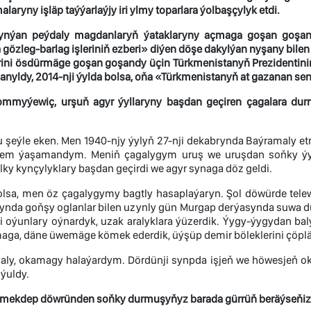
aryny işläp taýýarlaýjy iri ylmy toparlara ýolbaşçylyk etdi.
ynýan peýdaly magdanlaryň ýataklaryny açmaga goşan goşand
gözleg-barlag işleriniň ezberi» diýen döşe dakylýan nyşany bilen
erini ösdürmäge goşan goşandy üçin Türkmenistanyň Prezidentin
lanyldy, 2014-nji ýylda bolsa, oňa «Türkmenistanyň at gazanan sen
myýewiç, urşuň agyr ýyllaryny başdan geçiren çagalara dur
 şeýle eken. Men 1940-njy ýylyň 27-nji dekabrynda Baýramaly et
hem ýaşamandym. Meniň çagalygym uruş we uruşdan soňky ýyllar
ky kynçylyklary başdan geçirdi we agyr synaga döz geldi.
lsa, men öz çagalygymy bagtly hasaplaýaryn. Şol döwürde telewi
ynda goňşy oglanlar bilen uzynly gün Murgap derýasynda suwa d
li oýunlary oýnardyk, uzak aralyklara ýüzerdik. Ýygy-ýygydan b
aga, däne üwemäge kömek ederdik, üýşüp demir böleklerini çöplä
 ýaly, okamagy halaýardym. Dördünji synpda işjeň we höwesjeň 
ýuldy.
mekdep döwründen soňky durmuşyňyz barada gürrüň beräýseňiz.