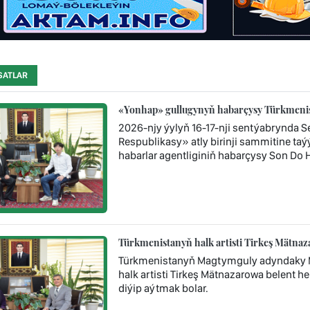
SATLAR
«Yonhap» gullugynyň habarçysy Türkmenista
2026-njy ýylyň 16-17-nji sentýabrynda S
Respublikasy» atly birinji sammitine ta
habarlar agentliginiň habarçysy Son Dо 
Türkmenistanyň halk artisti Tirkeş Mätna
Türkmenistanyň Magtymguly adyndaky Mi
halk artisti Tirkeş Mätnazarowa belent he
diýip aýtmak bolar.