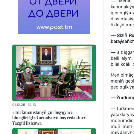
— Meniň ç
kanunalaýy
geologiýa-
dissertas
özleşdirme
— Siziň Ru
beräýseňiz
— Biz işgär
belli alym
bilelikdäki 
Men birnäç
meniň geol
geologik ý
— Ýurdumyzd
01.12.25 - 14:13
— Türkmenis
«Türkmenistanyň gurluşygy we
ýataklaryn
binagärligi» žurnalynyň baş redaktory
möhümdir. 
Ýazgül Ezizowa
müň metr 
meýdanynda