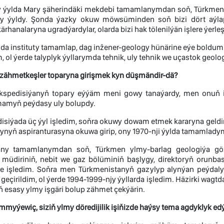
 ýylda Mary şäherindäki mekdebi tamamlanymdan soň, Türkmen p
ty ýyldy. Şonda ýazky okuw möwsüminden soň bizi dört aýla
ärhanalaryna ugradýardylar, olarda bizi hak tölenilýän işlere ýerleş
ylda instituty tamamlap, dag inžener-geology hünärine eýe bold
 ol ýerde talyplyk ýyllarymda tehnik, uly tehnik we uçastok geolo
zähmetkeşler toparyna girişmek kyn düşmändir-dä?
spedisiýanyň topary eýýäm meni gowy tanaýardy, men onuň işi
amyň peýdasy uly bolupdy.
isiýada üç ýyl işledim, soňra okuwy dowam etmek kararyna geldi
tynyň aspiranturasyna okuwa girip, ony 1970-nji ýylda tamamlady
any tamamlanymdan soň, Türkmen ylmy-barlag geologiýa gözl
 müdiriniň, nebit we gaz bölüminiň başlygy, direktoryň orunbasa
e işledim. Soňra men Türkmenistanyň gazylyp alynýan peýdal
geçirildim, ol ýerde 1994-1999-njy ýyllarda işledim. Häzirki wag
ň esasy ylmy işgäri bolup zähmet çekýärin.
yýewiç, siziň ylmy döredijilik işiňizde haýsy tema agdyklyk ed