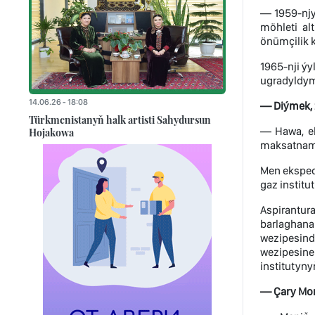
— 1959-njy
möhleti al
önümçilik k
1965-nji ý
ugradyldym,
14.06.26 - 18:08
— Diýmek, 
Türkmenistanyň halk artisti Sahydursun
— Hawa, ek
Hojakowa
maksatnam
Men eksped
gaz institu
Aspirantur
barlaghana
wezipesind
wezipesine 
institutyny
— Çary Momm