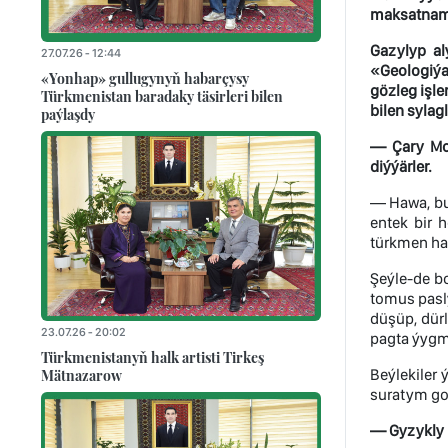
maksatnamal
Gazylyp al
27.07.26 - 12:44
«Geologiýa 
«Yonhap» gullugynyň habarçysy
gözleg işl
Türkmenistan baradaky täsirleri bilen
bilen sylag
paýlaşdy
— Çary Mom
diýýärler.
— Hawa, bu
entek bir 
türkmen hal
Şeýle-de bo
tomus pasl
düşüp, dür
23.07.26 - 20:02
pagta ýygm
Türkmenistanyň halk artisti Tirkeş
Mätnazarow
Beýlekiler
suratym go
— Gyzykly 