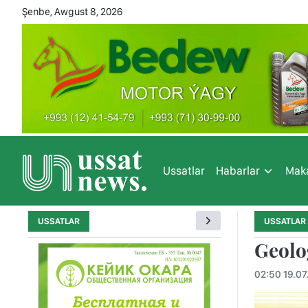
Şenbe, Awgust 8, 2026
Ussatlar
Habarlar
Maka
USSATLAR
USSATLAR
Geolo
02:50 19.07