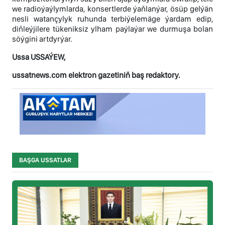
we radioýaýlymlarda, konsertlerde ýaňlanýar, ösüp gelýän
nesli watançylyk ruhunda terbiýelemäge ýardam edip,
diňleýjilere tükeniksiz ylham paýlaýar we durmuşa bolan
söýgini artdyrýar.
Ussa USSAÝEW,
ussatnews.com elektron gazetiniň baş redaktory.
BAŞGA USSATLAR