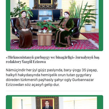
«Türkmenistanyň gurluşygy we binagärligi» žurnalynyň baş
redaktory Ýazgül Ezizowa
Nämüçindir her ýyl güýz paslynda, bary-ýogy 35 ýaşap,
halkyň hakydasynda hemişelik orun tutan şygyrlary
döreden türkmeniň paýhasly şahyr ogly Gurbannazar
Ezizowdan söz açasyň gelip dur.