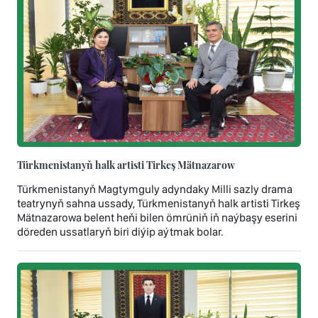
Türkmenistanyň halk artisti Tirkeş Mätnazarow
Türkmenistanyň Magtymguly adyndaky Milli sazly drama
teatrynyň sahna ussady, Türkmenistanyň halk artisti Tirkeş
Mätnazarowa belent heňi bilen ömrüniň iň naýbaşy eserini
döreden ussatlaryň biri diýip aýtmak bolar.