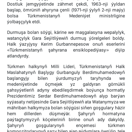
Dostluk jemgyýetinde zähmet çekdi, 1963-nji ýyldan
başlap, ömrüniň ahyryna çenli (1971-nji ýylyň 2-nji maýy)
bolsa Türkmenistanyň Medeniýet ministrligine
ýolbaşçylyk etdi.
Durmuşa bolan söýgi, kärine we maşgalasyna wepalylyk,
watançylyk Gara Seýitliýewiň durmuş ýörelgeleri boldy.
Halk ýazyjysy Kerim Gurbannepesow onuň eserlerini
«Türkmenistanyň şahyrana ensiklopediýasy» diýip
atlandyrdy.
Türkmen halkynyň Milli Lideri, Türkmenistanyň Halk
Maslahatynyň Başlygy Gurbanguly Berdimuhamedowyň
başlangyjy bilen ýurdumyzyň taryhynda we
medeniýetinde öçmejek yz galdyran görnükli
şahsyýetleriň adyny ebedileşdirmek boýunça hormatly
Prezidentimiz Serdar Berdimuhamedowyň alyp barýan
syýasaty netijesinde Gara Seýitliýewiň ata Watanymyza we
mähriban halkymyza bolan söýgüsi siňen goşgulary häzir
hem dillerden düşmeýär. Şahyryň hormatyna
paýtagtymyzyň köçeleriniň birine onuň ady dakyldy.
Şahyryň goşgularynyň ençemesi türkmen
kompozitorlarynyň sazy bilen ajap aýdymlara öwrülip, tele