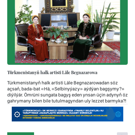
Türkmenistanyň halk artisti Läle Begnazarowa
Türkmenistanyň halk artisti Läle Begnazarowadan söz
açsaň, bada-bat «Hä, «Selbinyýazy» aýdýan bagşymy?»
diýilýär. Ömrüni sungata bagyş eden ynsan üçin adynyň öz
gahrymany bilen bile tutulmagyndan uly lezzet barmyka?!