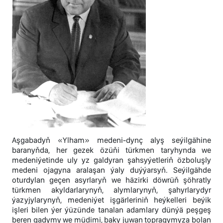
Aşgabadyň «Ylham» medeni-dynç alyş seýilgähine
baranyňda, her gezek özüňi türkmen taryhynda we
medeniýetinde uly yz galdyran şahsyýetleriň özboluşly
medeni ojagyna aralaşan ýaly duýýarsyň. Seýilgähde
oturdylan geçen asyrlaryň we häzirki döwrüň şöhratly
türkmen akyldarlarynyň, alymlarynyň, şahyrlarydyr
ýazyjylarynyň, medeniýet işgärleriniň heýkelleri beýik
işleri bilen ýer ýüzünde tanalan adamlary dünýä peşgeş
beren gadymy we müdimi, baky juwan topragymyza bolan