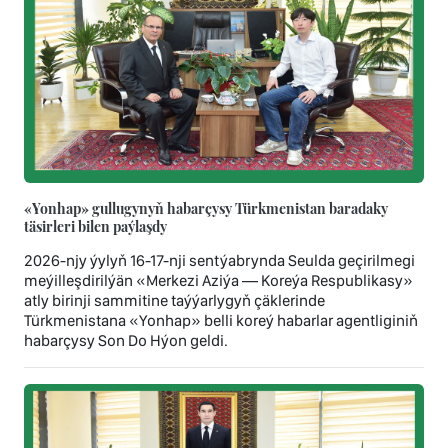
«Yonhap» gullugynyň habarçysy Türkmenistan baradaky
täsirleri bilen paýlaşdy
2026-njy ýylyň 16-17-nji sentýabrynda Seulda geçirilmegi
meýilleşdirilýän «Merkezi Aziýa — Koreýa Respublikasy»
atly birinji sammitine taýýarlygyň çäklerinde
Türkmenistana «Yonhap» belli koreý habarlar agentliginiň
habarçysy Son Dо Hýon geldi.