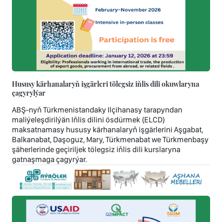
Hususy kärhanalaryň işgärleri tölegsiz iňlis dili okuwlaryna
çagyrylýar
ABŞ-nyň Türkmenistandaky Ilçihanasy tarapyndan
maliýeleşdirilýän Iňlis dilini ösdürmek (ELCD)
maksatnamasy hususy kärhanalaryň işgärlerini Aşgabat,
Balkanabat, Daşoguz, Mary, Türkmenabat we Türkmenbaşy
şäherlerinde geçiriljek tölegsiz iňlis dili kurslaryna
gatnaşmaga çagyrýar.