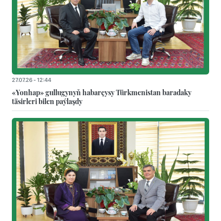
27.07.26 - 12:44
«Yonhap» gullugynyň habarçysy Türkmenistan baradaky
täsirleri bilen paýlaşdy