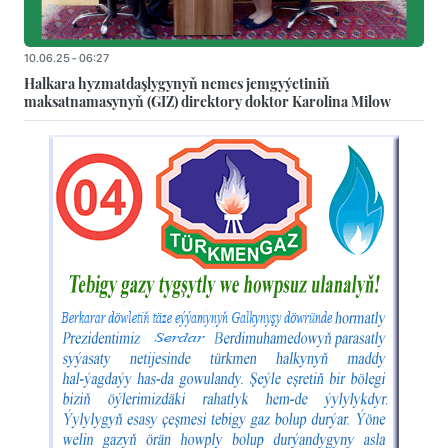
10.06.25 - 06:27
Halkara hyzmatdaşlygynyň nemes jemgyýetiniň
maksatnamasynyň (GIZ) direktory doktor Karolina Milow