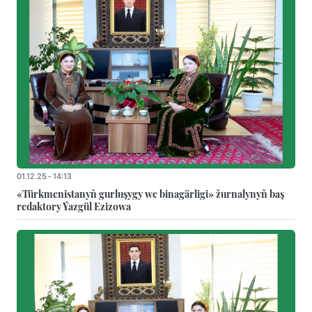
01.12.25 - 14:13
«Türkmenistanyň gurluşygy we binagärligi» žurnalynyň baş
redaktory Ýazgül Ezizowa