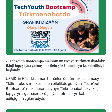
«TechYouth Bootcamp» maksatnamasynyň Türkmenabatdaky
ikinji tapgyryna gatnaşmak üçin ýüz tutmalaryň kabul edilşigi
başlandy
USAID-iň Häzirki zaman hünärleri ösdürmek taslamasy
“Tälim” okuw merkezi bilen bilelikde guraýan “TechYouth
Bootcamp” maksatnamasynyň Türkmenabatdaky ikinji
tapgyryna gatnaşmak üçin ýüz tutmalaryň kabul
edilşiginiň yglan edýär.