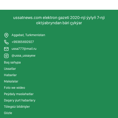
ussatnews.com elektron gazeti 2020-nji ýylyň 7-nji
oktýabryndan bäri çykýar
Aşgabat, Turkmenistan
+99365692927
ussa777@mail.ru
@ussa_ussayew
Baş sahypa
Ussatlar
Habarlar
Makalalar
Foto we wideo
Peýdaly maslahatlar
Daşary ýurt habarlary
Tölegsiz bildirişler
Gözle