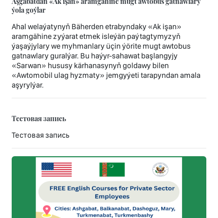
Aşgabatdan «Ak işan» aramgähine mugt awtobus gatnawlary
ýola goýlar
Ahal welaýatynyň Bäherden etrabyndaky «Ak işan»
aramgähine zyýarat etmek isleýän paýtagtymyzyň
ýaşaýjylary we myhmanlary üçin ýörite mugt awtobus
gatnawlary guralýar. Bu haýyr-sahawat başlangyjy
«Sarwan» hususy kärhanasynyň goldawy bilen
«Awtomobil ulag hyzmaty» jemgyýeti tarapyndan amala
aşyrylýar.
Тестовая запись
Тестовая запись