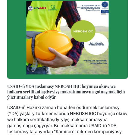
USAID-ň YDA taslamasy NEBOSH IGC boýunça okuw we
halkara sertifikatlaşdyrylyş maksatnamasyna gatnaşmak üçin
ýüztutmalary kabul edýär
USAID-iň Häzirki zaman hünärleri ösdürmek taslamasy
(YDA) ýaşlary Türkmenistanda NEBOSH IGC boýunça okuw
we halkara sertifikatlaşdyrylyş maksatnamasyna
gatnaşmaga çagyrýar. Bu maksatnama USAID-iň YDA
taslamasy tarapyndan "Kämiran" türkmen kompaniýasy