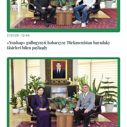
27.07.26 - 12:44
«Yonhap» gullugynyň habarçysy Türkmenistan baradaky
täsirleri bilen paýlaşdy