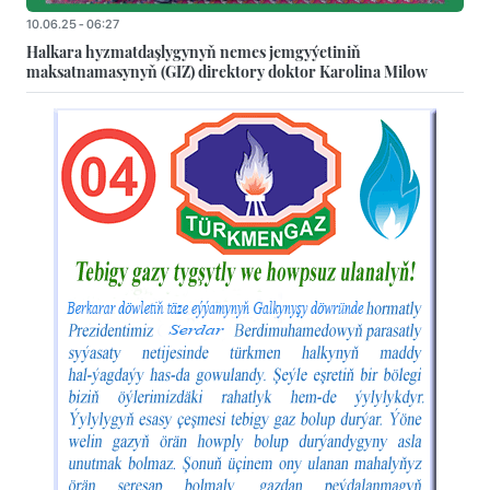
10.06.25 - 06:27
Halkara hyzmatdaşlygynyň nemes jemgyýetiniň
maksatnamasynyň (GIZ) direktory doktor Karolina Milow