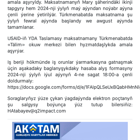
amala aşyryldy. Maksatnamanyň Mary şäherindäki ikinji
tapgyry hem 2024-nji ýylyň maý aýyndan noýabr aýyna
çenli ýerine ýetirilýär. Türkmenabatda maksatnama şu
ýylyň fewral aýynda başlandy we awgust aýynda
tamamlanar.
USAID-iň YDA Taslamasy maksatnamany Türkmenabatda
«Tälim» okuw merkezi bilen hyzmatdaşlykda amala
aşyrýar.
Iş beriji hökmünde iş orunlar ýarmarkasyna gatnaşmak
üçin aşakadaky baglanyşykdaky hasaba alyş formasyny
2024-nji ýylyň iýul aýynyň 4-ne sagat 18:00-a çenli
doldurmaly:
https://docs.google.com/forms/d/e/1FAIpQLSeUxBQabHMnN
Soraglaryňyz ýüze çykan ýagdaýynda elektron poçtanyň
şu salgysy boýunça ýüz tutup bilersiňiz:
HAtabayev@q2impact.com