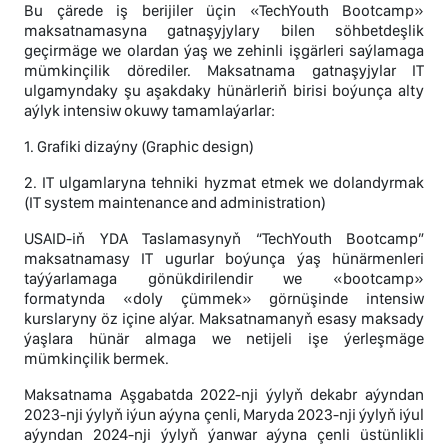
Bu çärede iş berijiler üçin «TechYouth Bootcamp»
maksatnamasyna gatnaşyjylary bilen söhbetdeşlik
geçirmäge we olardan ýaş we zehinli işgärleri saýlamaga
mümkinçilik dörediler. Maksatnama gatnaşyjylar IT
ulgamyndaky şu aşakdaky hünärleriň birisi boýunça alty
aýlyk intensiw okuwy tamamlaýarlar:
1. Grafiki dizaýny (Graphic design)
2. IT ulgamlaryna tehniki hyzmat etmek we dolandyrmak
(IT system maintenance and administration)
USAID-iň YDA Taslamasynyň “TechYouth Bootcamp”
maksatnamasy IT ugurlar boýunça ýaş hünärmenleri
taýýarlamaga gönükdirilendir we «bootcamp»
formatynda «doly çümmek» görnüşinde intensiw
kurslaryny öz içine alýar. Maksatnamanyň esasy maksady
ýaşlara hünär almaga we netijeli işe ýerleşmäge
mümkinçilik bermek.
Maksatnama Aşgabatda 2022-nji ýylyň dekabr aýyndan
2023-nji ýylyň iýun aýyna çenli, Maryda 2023-nji ýylyň iýul
aýyndan 2024-nji ýylyň ýanwar aýyna çenli üstünlikli