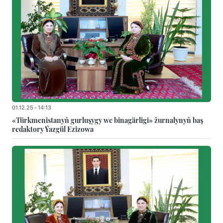
01.12.25 - 14:13
«Türkmenistanyň gurluşygy we binagärligi» žurnalynyň baş
redaktory Ýazgül Ezizowa