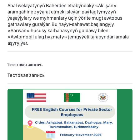
Ahal welaýatynyň Bäherden etrabyndaky «Ak işan»
aramgähine zyýarat etmek isleýän paýtagtymyzyň
ýaşaýjylary we myhmanlary üçin ýörite mugt awtobus
gatnawlary guralýar. Bu haýyr-sahawat başlangyjy
«Sarwan» hususy kärhanasynyň goldawy bilen
«Awtomobil ulag hyzmaty» jemgyýeti tarapyndan amala
aşyrylýar.
Тестовая запись
Тестовая запись