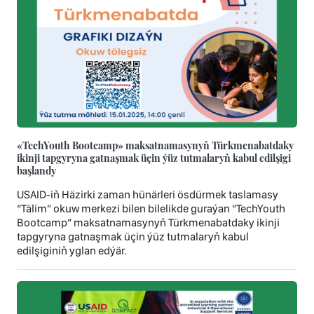
«TechYouth Bootcamp» maksatnamasynyň Türkmenabatdaky
ikinji tapgyryna gatnaşmak üçin ýüz tutmalaryň kabul edilşigi
başlandy
USAID-iň Häzirki zaman hünärleri ösdürmek taslamasy
“Tälim” okuw merkezi bilen bilelikde guraýan “TechYouth
Bootcamp” maksatnamasynyň Türkmenabatdaky ikinji
tapgyryna gatnaşmak üçin ýüz tutmalaryň kabul
edilşiginiň yglan edýär.