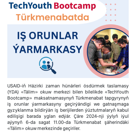
USAID-iň Häzirki zaman hünärleri ösdürmek taslamasy
(YDA) «Tälim» okuw merkezi bilen bilelikde «TechYouth
Bootcamp» maksatnamasynyň Türkmenabat tapgyrynyň
iş orunlar ýarmarkasyny geçirýändigi we gatnaşmaga
gyzyklanma bildirýän iş berijilerden ýüztutmalaryň kabul
edilişigi barada yglan edýär. Çäre 2024-nji ýylyň iýul
aýynyň 6-da sagat 11.00-da Türkmenabat şäherindäki
«Tälim» okuw merkezinde geçiriler.