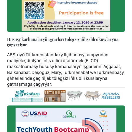
Hususy kärhanalaryň işgärleri tölegsiz iňlis dili okuwlaryna
çagyrylýar
ABŞ-nyň Türkmenistandaky Ilçihanasy tarapyndan
maliýeleşdirilýän Iňlis dilini ösdürmek (ELCD)
maksatnamasy hususy kärhanalaryň işgärlerini Aşgabat,
Balkanabat, Daşoguz, Mary, Türkmenabat we Türkmenbaşy
şäherlerinde geçiriljek tölegsiz iňlis dili kurslaryna
gatnaşmaga çagyrýar.