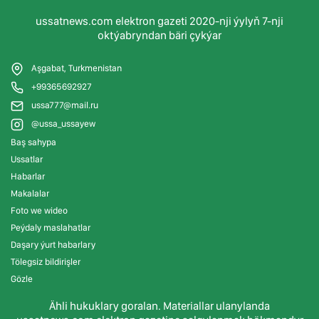
ussatnews.com elektron gazeti 2020-nji ýylyň 7-nji
oktýabryndan bäri çykýar
Aşgabat, Turkmenistan
+99365692927
ussa777@mail.ru
@ussa_ussayew
Baş sahypa
Ussatlar
Habarlar
Makalalar
Foto we wideo
Peýdaly maslahatlar
Daşary ýurt habarlary
Tölegsiz bildirişler
Gözle
Ähli hukuklary goralan. Materiallar ulanylanda