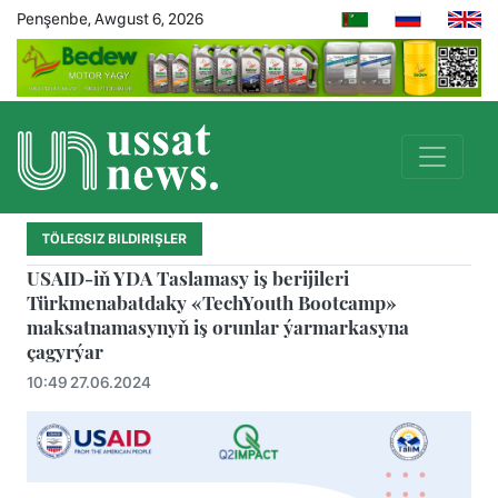
Penşenbe, Awgust 6, 2026
TÖLEGSIZ BILDIRIŞLER
USAID-iň YDA Taslamasy iş berijileri
Türkmenabatdaky «TechYouth Bootcamp»
maksatnamasynyň iş orunlar ýarmarkasyna
çagyrýar
10:49 27.06.2024