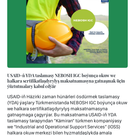
USAID-ň YDA taslamasy NEBOSH IGC boýunça okuw we
halkara sertifikatlaşdyrylyş maksatnamasyna gatnaşmak üçin
ýüztutmalary kabul edýär
USAID-iň Häzirki zaman hünärleri ösdürmek taslamasy
(YDA) ýaşlary Türkmenistanda NEBOSH IGC boýunça okuw
we halkara sertifikatlaşdyrylyş maksatnamasyna
gatnaşmaga çagyrýar. Bu maksatnama USAID-iň YDA
taslamasy tarapyndan "Kämiran" türkmen kompaniýasy
we “Industrial and Operational Support Services” (IOSS)
halkara okuw merkezi bilen hyzmatdaşlykda amala