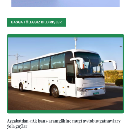
BAŞGA TÖLEGSIZ BILDIRIŞLER
Aşgabatdan «Ak işan» aramgähine mugt awtobus gatnawlary
ýola goýlar