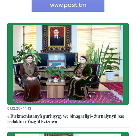
01.12.25 - 14:13
«Türkmenistanyň gurluşygy we binagärligi» žurnalynyň baş
redaktory Ýazgül Ezizowa