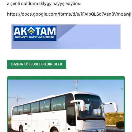
a çenli doldurmaklygy haýyş edýäris:
https://docs.google.com/forms/d/e/1FAIpQLSd7Aan8Vmo
BAŞGA TÖLEGSIZ BILDIRIŞLER