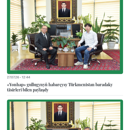
27.07.26 - 12:44
«Yonhap» gullugynyň habarçysy Türkmenistan baradaky
täsirleri bilen paýlaşdy