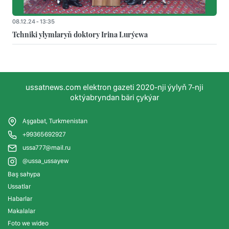
08.12.24 - 13:35
Tehniki ylymlaryň doktory Irina Lurýewa
ussatnews.com elektron gazeti 2020-nji ýylyň 7-nji
oktýabryndan bäri çykýar
Aşgabat, Turkmenistan
+99365692927
ussa777@mail.ru
@ussa_ussayew
Baş sahypa
Ussatlar
Habarlar
Makalalar
Foto we wideo