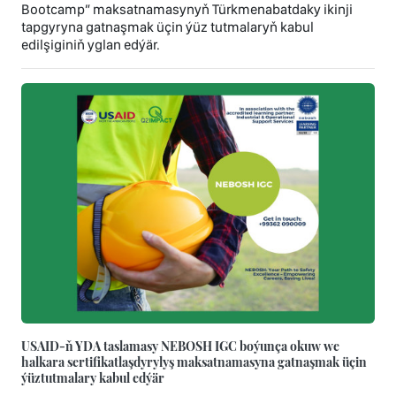
Bootcamp” maksatnamasynyň Türkmenabatdaky ikinji
tapgyryna gatnaşmak üçin ýüz tutmalaryň kabul
edilşiginiň yglan edýär.
USAID-ň YDA taslamasy NEBOSH IGC boýunça okuw we
halkara sertifikatlaşdyrylyş maksatnamasyna gatnaşmak üçin
ýüztutmalary kabul edýär