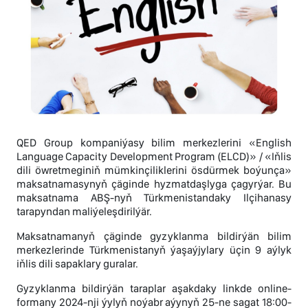
QED Group kompaniýasy bilim merkezlerini «English
Language Capacity Development Program (ELCD)» / «Iňlis
dili öwretmeginiň mümkinçiliklerini ösdürmek boýunça»
maksatnamasynyň çäginde hyzmatdaşlyga çagyrýar. Bu
maksatnama ABŞ-nyň Türkmenistandaky Ilçihanasy
tarapyndan maliýeleşdirilýär.
Maksatnamanyň çäginde gyzyklanma bildirýän bilim
merkezlerinde Türkmenistanyň ýaşaýjylary üçin 9 aýlyk
iňlis dili sapaklary guralar.
Gyzyklanma bildirýän taraplar aşakdaky linkde online-
formany 2024-nji ýylyň noýabr aýynyň 25-ne sagat 18:00-