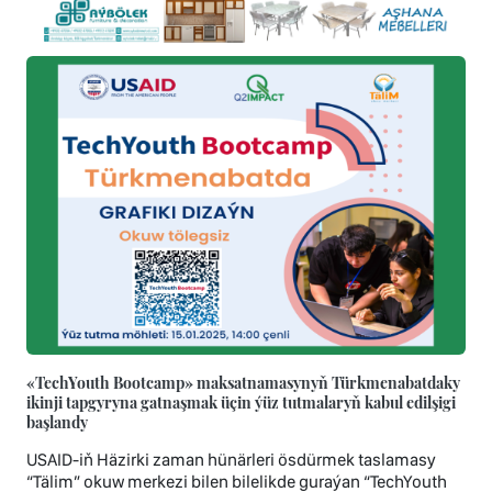
«TechYouth Bootcamp» maksatnamasynyň Türkmenabatdaky
ikinji tapgyryna gatnaşmak üçin ýüz tutmalaryň kabul edilşigi
başlandy
USAID-iň Häzirki zaman hünärleri ösdürmek taslamasy
“Tälim” okuw merkezi bilen bilelikde guraýan “TechYouth