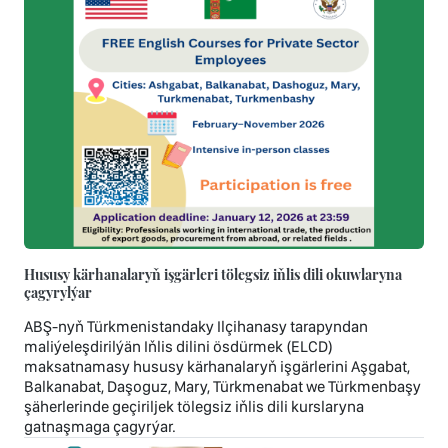
Hususy kärhanalaryň işgärleri tölegsiz iňlis dili okuwlaryna
çagyrylýar
ABŞ-nyň Türkmenistandaky Ilçihanasy tarapyndan
maliýeleşdirilýän Iňlis dilini ösdürmek (ELCD)
maksatnamasy hususy kärhanalaryň işgärlerini Aşgabat,
Balkanabat, Daşoguz, Mary, Türkmenabat we Türkmenbaşy
şäherlerinde geçiriljek tölegsiz iňlis dili kurslaryna
gatnaşmaga çagyrýar.