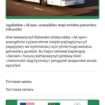
Aşgabatdan «Ak işan» aramgähine mugt awtobus gatnawlary
ýola goýlar
Ahal welaýatynyň Bäherden etrabyndaky «Ak işan»
aramgähine zyýarat etmek isleýän paýtagtymyzyň
ýaşaýjylary we myhmanlary üçin ýörite mugt awtobus
gatnawlary guralýar. Bu haýyr-sahawat başlangyjy
«Sarwan» hususy kärhanasynyň goldawy bilen
«Awtomobil ulag hyzmaty» jemgyýeti tarapyndan amala
aşyrylýar.
Тестовая запись
Тестовая запись