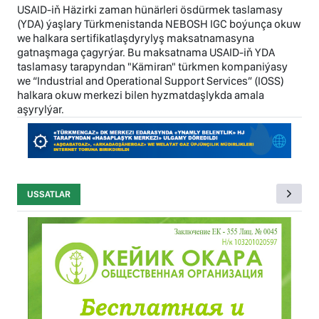
USAID-iň Häzirki zaman hünärleri ösdürmek taslamasy
(YDA) ýaşlary Türkmenistanda NEBOSH IGC boýunça okuw
we halkara sertifikatlaşdyrylyş maksatnamasyna
gatnaşmaga çagyrýar. Bu maksatnama USAID-iň YDA
taslamasy tarapyndan "Kämiran" türkmen kompaniýasy
we “Industrial and Operational Support Services” (IOSS)
halkara okuw merkezi bilen hyzmatdaşlykda amala
aşyrylýar.
USSATLAR