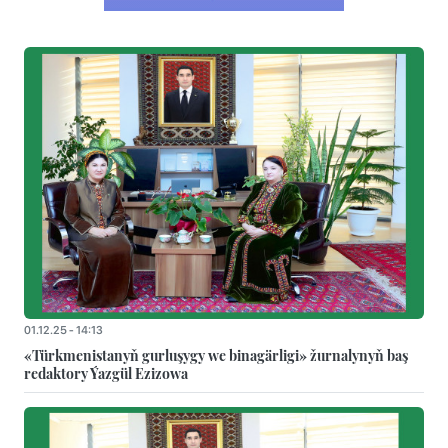
01.12.25 - 14:13
«Türkmenistanyň gurluşygy we binagärligi» žurnalynyň baş
redaktory Ýazgül Ezizowa