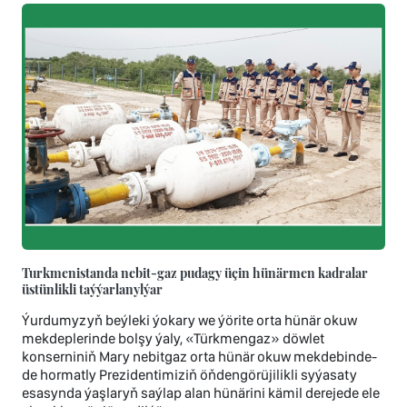
Turkmenistanda nebit-gaz pudagy üçin hünärmen kadralar
üstünlikli taýýarlanylýar
Ýurdumyzyň beýleki ýokary we ýörite orta hünär okuw
mekdeplerinde bolşy ýaly, «Türkmengaz» döwlet
konserniniň Mary nebitgaz orta hünär okuw mekdebinde-
de hormatly Prezidentimiziň öňdengörüjilikli syýasaty
esasynda ýaşlaryň saýlap alan hünärini kämil derejede ele