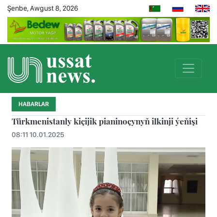
Şenbe, Awgust 8, 2026
HABARLAR
Türkmenistanly kiçijik pianinoçynyň ilkinji ýeňişi
08:11 10.01.2025