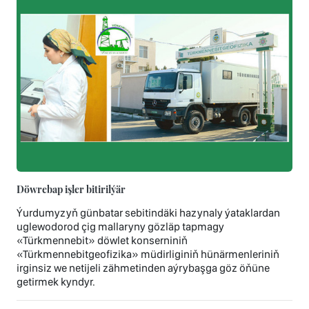
Döwrebap işler bitirilýär
Ýurdumyzyň günbatar sebitindäki hazynaly ýataklardan
uglewodorod çig mallaryny gözläp tapmagy
«Türkmennebit» döwlet konserniniň
«Türkmennebitgeofizika» müdirliginiň hünärmenleriniň
irginsiz we netijeli zähmetinden aýrybaşga göz öňüne
getirmek kyndyr.