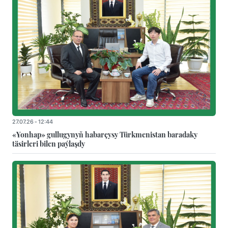
27.07.26 - 12:44
«Yonhap» gullugynyň habarçysy Türkmenistan baradaky
täsirleri bilen paýlaşdy