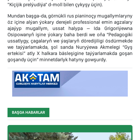
"Kiçijik prelýudiýa" d-moll bilen çykyşy üçin).
Mundan başga-da, görnükli rus pianinoçy mugallymlaryny
öz içine alýan ýokary derejeli professional emin agzalary
ajaýyp mugallym, ussat halypa – Ida Grigoriýewna
Osipowanyň işine ýokary baha berdi we oňa “Pedagogiki
ussatlygy, çagalaryň we ýaşlaryň döredijiligi ösdürmekde
we taýýarlamakda, şol sanda Nuryýewa Akmelegi “Gyş
ertekisi” atly X halkara bäsleşigine taýýarlamakda goşan
goşandy üçin” minnetdarlyk hatyny gowşurdy.
BAŞGA HABARLAR