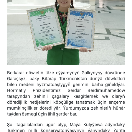
Berkarar döwletiň täze eýýamynyň Galkynyşy döwründe
Garaşsyz, baky Bitarap Türkmenistan dünýä döwletleri
bilen medeni hyzmatdaşlygyň gerimini barha giňeldýär.
Hormatly Prezidentimiz Serdar Berdimuhamedow
tarapyndan zehinli çagalary kesgitlemek we olaryň
döredijilik netijelerini köpçülige tanatmak üçin ençeme
mümkinçilikler döredilýär. Ýurdumyzda zehinleriň hünär
taýdan ösmegi üçin ähli şertler bar.
Şol tagallalardan ugur alyp, Maýa Kulyýewa adyndaky
Türkmen milli konserwatoriýasynyñ ýanyndaky Ýörite