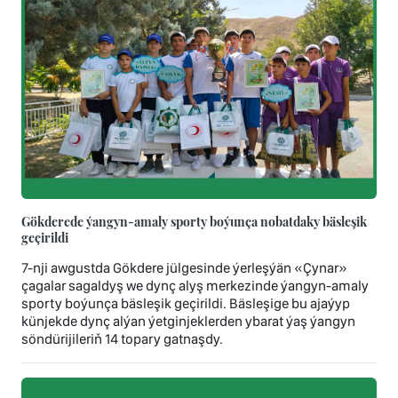
Gökderede ýangyn-amaly sporty boýunça nobatdaky bäsleşik
geçirildi
7-nji awgustda Gökdere jülgesinde ýerleşýän «Çynar»
çagalar sagaldyş we dynç alyş merkezinde ýangyn-amaly
sporty boýunça bäsleşik geçirildi. Bäsleşige bu ajaýyp
künjekde dynç alýan ýetginjeklerden ybarat ýaş ýangyn
söndürijileriň 14 topary gatnaşdy.