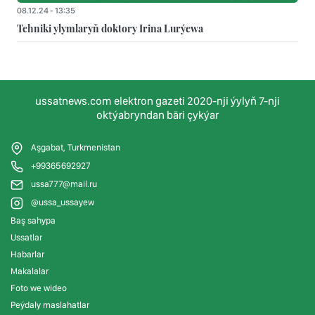
08.12.24 - 13:35
Tehniki ylymlaryň doktory Irina Lurýewa
ussatnews.com elektron gazeti 2020-nji ýylyň 7-nji
oktýabryndan bäri çykýar
Aşgabat, Turkmenistan
+99365692927
ussa777@mail.ru
@ussa_ussayew
Baş sahypa
Ussatlar
Habarlar
Makalalar
Foto we wideo
Peýdaly maslahatlar