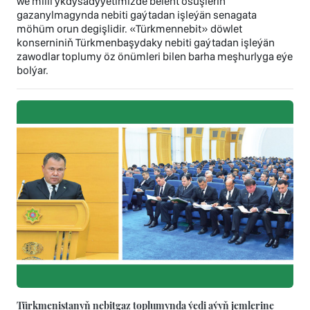
we milli ykdysadyýetimizde belent ösüşleriň
gazanylmagynda nebiti gaýtadan işleýän senagata
möhüm orun degişlidir. «Türkmennebit» döwlet
konserniniň Türkmenbaşydaky nebiti gaýtadan işleýän
zawodlar toplumy öz önümleri bilen barha meşhurlyga eýe
bolýar.
Türkmenistanyň nebitgaz toplumynda ýedi aýyň jemlerine