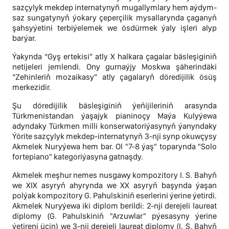
sazçylyk mekdep internatynyñ mugallymlary hem aýdym-
saz sungatynyň ýokary çeperçilik mysallarynda çaganyň
şahsyýetini terbiýelemek we ösdürmek ýaly işleri alyp
barýar.
Ýakynda “Gyş ertekisi” atly X halkara çagalar bäsleşiginiň
netijeleri jemlendi. Ony gurnaýjy Moskwa şäherindäki
“Zehinleriň mozaikasy” atly çagalaryň döredijilik ösüş
merkezidir.
Şu döredijilik bäsleşiginiň ýeňijileriniň arasynda
Türkmenistandan ýaşajyk pianinoçy Maýa Kulyýewa
adyndaky Türkmen milli konserwatoriýasynyň ýanyndaky
Ýörite sazçylyk mekdep-internatynyň 3-nji synp okuwçysy
Akmelek Nuryýewa hem bar. Ol "7-8 ýaş" toparynda "Solo
fortepiano" kategoriýasyna gatnaşdy.
Akmelek meşhur nemes nusgawy kompozitory I. S. Bahyň
we XIX asyryň ahyrynda we XX asyryň başynda ýaşan
polýak kompozitory G. Pahulskiniň eserlerini ýerine ýetirdi.
Akmelek Nuryýewa iki diplom berildi: 2-nji derejeli laureat
diplomy (G. Pahulskiniň "Arzuwlar" pýesasyny ýerine
ýetireni üçin) we 3-nji derejeli laureat diplomy (I. S. Bahyň