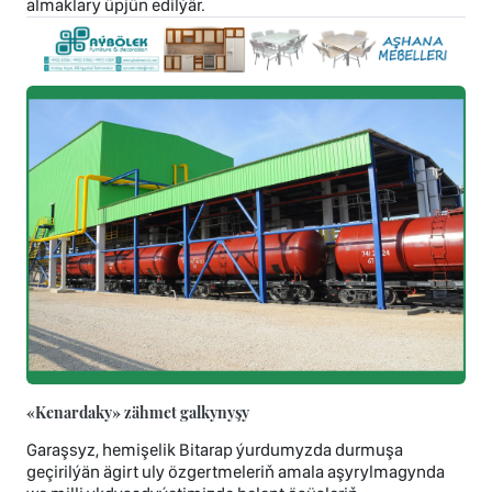
almaklary üpjün edilýär.
«Kenardaky» zähmet galkynyşy
Garaşsyz, hemişelik Bitarap ýurdumyzda durmuşa
geçirilýän ägirt uly özgertmeleriň amala aşyrylmagynda