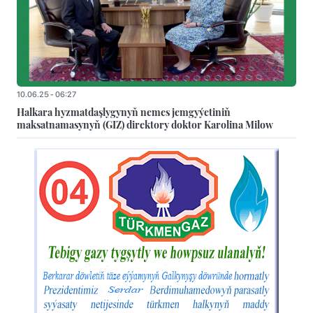
10.06.25 - 06:27
Halkara hyzmatdaşlygynyň nemes jemgyýetiniň
maksatnamasynyň (GIZ) direktory doktor Karolina Milow