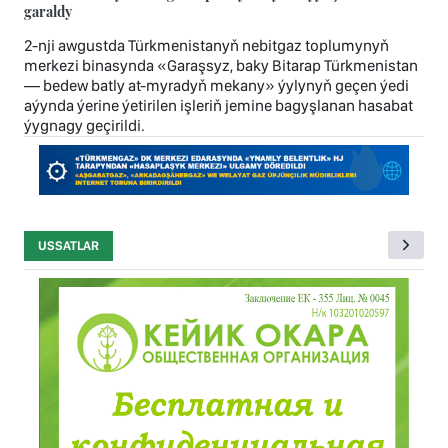
garaldy
2-nji awgustda Türkmenistanyň nebitgaz toplumynyň
merkezi binasynda «Garaşsyz, baky Bitarap Türkmenistan
— bedew batly at-myradyň mekany» ýylynyň geçen ýedi
aýynda ýerine ýetirilen işleriň jemine bagyşlanan hasabat
ýygnagy geçirildi.
USSATLAR