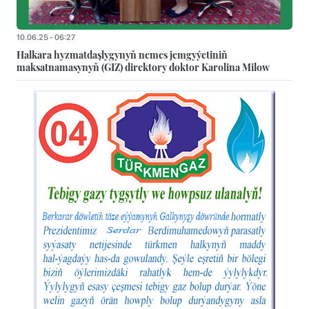
10.06.25 - 06:27
Halkara hyzmatdaşlygynyň nemes jemgyýetiniň
maksatnamasynyň (GIZ) direktory doktor Karolina Milow