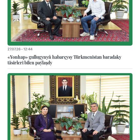
27.07.26 - 12:44
«Yonhap» gullugynyň habarçysy Türkmenistan baradaky
täsirleri bilen paýlaşdy