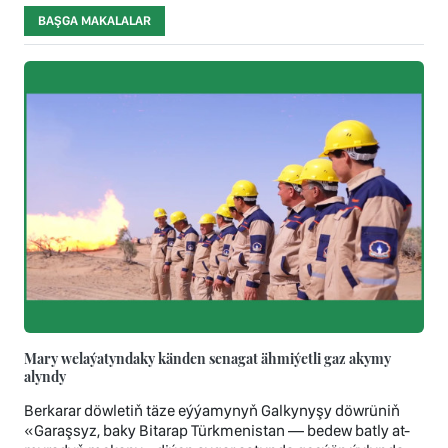
BAŞGA MAKALALAR
Mary welaýatyndaky känden senagat ähmiýetli gaz akymy
alyndy
Berkarar döwletiň täze eýýamynyň Galkynyşy döwrüniň
«Garaşsyz, baky Bitarap Türkmenistan — bedew batly at-