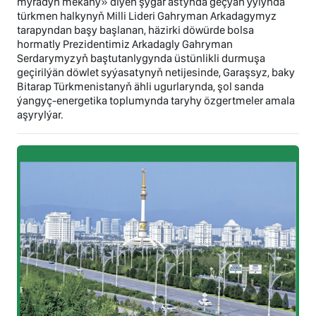
myradyň mekany» diýen şygar astynda geçýän ýylynda
türkmen halkynyň Milli Lideri Gahryman Arkadagymyz
tarapyndan başy başlanan, häzirki döwürde bolsa
hormatly Prezidentimiz Arkadagly Gahryman
Serdarymyzyň baştutanlygynda üstünlikli durmuşa
geçirilýän döwlet syýasatynyň netijesinde, Garaşsyz, baky
Bitarap Türkmenistanyň ähli ugurlarynda, şol sanda
ýangyç-energetika toplumynda taryhy özgertmeler amala
aşyrylýar.