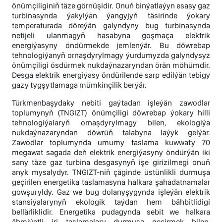
önümçiliginiň täze görnüşidir. Onuň binýatlaýyn esasy gaz
turbinasynda ýakylýan ýangyjyň täsirinde ýokary
temperaturada döreýän galyndyny bug turbinasynda
netijeli ulanmagyň hasabyna goşmaça elektrik
energiýasyny öndürmekde jemlenýär. Bu döwrebap
tehnologiýanyň ornaşdyrylmagy ýurdumyzda galyndysyz
önümçiligi ösdürmek nukdaýnazaryndan örän möhümdir.
Desga elektrik energiýasy öndürilende sarp edilýän tebigy
gazy tygşytlamaga mümkinçilik berýär.
Türkmenbaşydaky nebiti gaýtadan işleýän zawodlar
toplumynyň (TNGIZT) önümçiligi döwrebap ýokary hilli
tehnologiýalaryň ornaşdyrylmagy bilen, ekologiýa
nukdaýnazaryndan döwrüň talabyna laýyk gelýär.
Zawodlar toplumynda umumy taslama kuwwaty 70
megawat sagada deň elektrik energiýasyny öndürýän iki
sany täze gaz turbina desgasynyň işe girizilmegi onuň
anyk mysalydyr. TNGIZT-niň çäginde üstünlikli durmuşa
geçirilen energetika taslamasyna halkara şahadatnamalar
gowşuryldy. Gaz we bug dolanyşygynda işleýän elektrik
stansiýalarynyň ekologik taýdan hem bähbitlidigi
bellärliklidir. Energetika pudagynda sebit we halkara
ähmiýetli iri taslamalary durmuşa geçirmek bilen,