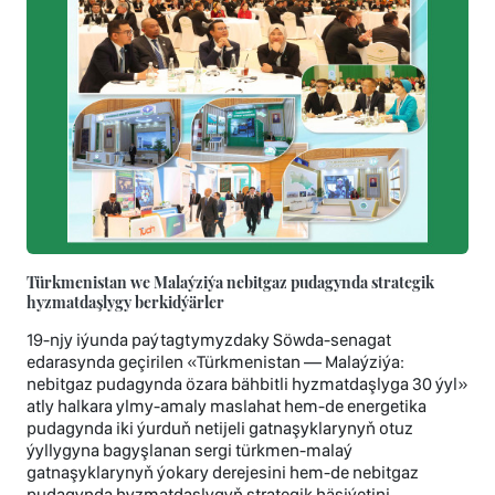
Türkmenistan we Malaýziýa nebitgaz pudagynda strategik
hyzmatdaşlygy berkidýärler
19-njy iýunda paýtagtymyzdaky Söwda-senagat
edarasynda geçirilen «Türkmenistan — Malaýziýa:
nebitgaz pudagynda özara bähbitli hyzmatdaşlyga 30 ýyl»
atly halkara ylmy-amaly maslahat hem-de energetika
pudagynda iki ýurduň netijeli gatnaşyklarynyň otuz
ýyllygyna bagyşlanan sergi türkmen-malaý
gatnaşyklarynyň ýokary derejesini hem-de nebitgaz
pudagynda hyzmatdaşlygyň strategik häsiýetini