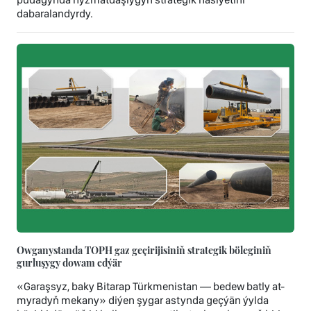
dabaralandyrdy.
Owganystanda TOPH gaz geçirijisiniň strategik böleginiň
gurluşygy dowam edýär
«Garaşsyz, baky Bitarap Türkmenistan — bedew batly at-
myradyň mekany» diýen şygar astynda geçýän ýylda