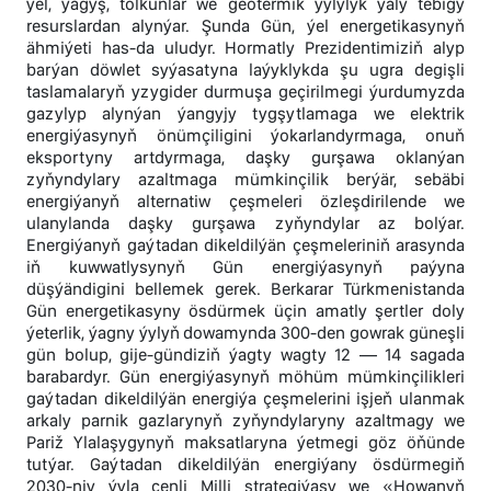
ýel, ýagyş, tolkunlar we geotermik ýylylyk ýaly tebigy
resurslardan alynýar. Şunda Gün, ýel energetikasynyň
ähmiýeti has-da uludyr. Hormatly Prezidentimiziň alyp
barýan döwlet syýasatyna laýyklykda şu ugra degişli
taslamalaryň yzygider durmuşa geçirilmegi ýurdumyzda
gazylyp alynýan ýangyjy tygşytlamaga we elektrik
energiýasynyň önümçiligini ýokarlandyrmaga, onuň
eksportyny artdyrmaga, daşky gurşawa oklanýan
zyňyndylary azaltmaga mümkinçilik berýär, sebäbi
energiýanyň alternatiw çeşmeleri özleşdirilende we
ulanylanda daşky gurşawa zyňyndylar az bolýar.
Energiýanyň gaýtadan dikeldilýän çeşmeleriniň arasynda
iň kuwwatlysynyň Gün energiýasynyň paýyna
düşýändigini bellemek gerek. Berkarar Türkmenistanda
Gün energetikasyny ösdürmek üçin amatly şertler doly
ýeterlik, ýagny ýylyň dowamynda 300-den gowrak güneşli
gün bolup, gije-gündiziň ýagty wagty 12 — 14 sagada
barabardyr. Gün energiýasynyň möhüm mümkinçilikleri
gaýtadan dikeldilýän energiýa çeşmelerini işjeň ulanmak
arkaly parnik gazlarynyň zyňyndylaryny azaltmagy we
Pariž Ylalaşygynyň maksatlaryna ýetmegi göz öňünde
tutýar. Gaýtadan dikeldilýän energiýany ösdürmegiň
2030-njy ýyla çenli Milli strategiýasy we «Howanyň