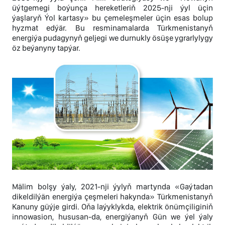
üýtgemegi boýunça hereketleriň 2025-nji ýyl üçin
ýaşlaryň Ýol kartasy» bu çemeleşmeler üçin esas bolup
hyzmat edýär. Bu resminamalarda Türkmenistanyň
energiýa pudagynyň geljegi we durnukly ösüşe ygrarlylygy
öz beýanyny tapýar.
Mälim bolşy ýaly, 2021-nji ýylyň martynda «Gaýtadan
dikeldilýän energiýa çeşmeleri hakynda» Türkmenistanyň
Kanuny güýje girdi. Oňa laýyklykda, elektrik önümçiliginiň
innowasion, hususan-da, energiýanyň Gün we ýel ýaly