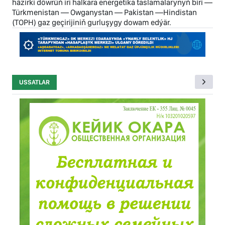
häzirki döwrüň iri halkara energetika taslamalarynyň biri —
Türkmenistan — Owganystan — Pakistan —Hindistan
(TOPH) gaz geçirijiniň gurluşygy dowam edýär.
USSATLAR