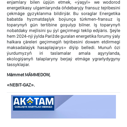
enjamlary bilen üpjün etmek, «ýaşyl» we wodorod
energetikasy ulgamlarynda öňdebaryjy fransuz tejribesini
çekmäge gyzyklanma bildirýär. Bu soraglar Energetika
babatda hyzmatdaşlyk boýunça türkmen-fransuz iş
toparynyň gün tertibine goşulyp bilner. Iş toparynyň
nobatdaky mejlisini şu ýyl geçirmegi teklip edýäris. Şeýle
hem 2024-nji ýylda Parižde guralan energetika forumy ýaly
halkara çäreleri geçirmegiň tejribesini dowam etdirmegi
maksadalaýyk hasaplaýarys» diýip belledi. Munuň özi
ýurdumyzyň iri taslamalar amala aşyrylanda,
ekologiýanyň talaplaryny berjaý etmäge ygrarlydygyny
tassyklaýar.
Mämmet MÄMMEDOW,
«NEBIT-GAZ».