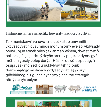
Türkmenistanyň energetika kuwwaty täze derejä çykýar
Türkmenistanyň ýangyç-energetika toplumy milli
ykdysadyýetiň düzüminde möhüm orny eýeläp, ykdysady
ösüşi üpjün etmek bilen çäklenmän, eýsem, döwletimiziň
halkara giňişliginde eýeleýän ornuny pugtalandyrmagyň
möhüm guraly bolup durýar. Häzirki döwürde pudagyň
ösüşi uzak möhletli durnuklylygy, tehnologik
döwrebaplygy we daşary ykdysady gatnaşyklaryň
giňeldilmegini ugur edinýän yzygiderli we strategik
häsiýete eýe bolýar.