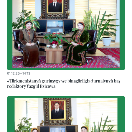
01.12.25 - 14:13
«Türkmenistanyň gurluşygy we binagärligi» žurnalynyň baş
redaktory Ýazgül Ezizowa