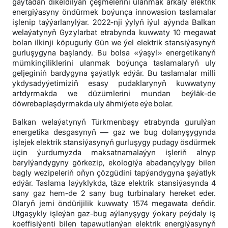
gaýtadan dikeldilýän çeşmelerini ulanmak arkaly elektrik
energiýasyny öndürmek boýunça innowasion taslamalar
işlenip taýýarlanylýar. 2022-nji ýylyň iýul aýynda Balkan
welaýatynyň Gyzylarbat etrabynda kuwwaty 10 megawat
bolan ilkinji köpugurly Gün we ýel elektrik stansiýasynyň
gurluşygyna başlandy. Bu bolsa «ýaşyl» energetikanyň
mümkinçiliklerini ulanmak boýunça taslamalaryň uly
geljeginiň bardygyna şaýatlyk edýär. Bu taslamalar milli
ykdysadyýetimiziň esasy pudaklarynyň kuwwatyny
artdyrmakda we düzümlerini mundan beýläk-de
döwrebaplaşdyrmakda uly ähmiýete eýe bolar.
Balkan welaýatynyň Türkmenbaşy etrabynda gurulýan
energetika desgasynyň — gaz we bug dolanyşygynda
işlejek elektrik stansiýasynyň gurluşygy pudagy ösdürmek
üçin ýurdumyzda maksatnamalaýyn işleriň alnyp
barylýandygyny görkezip, ekologiýa abadançylygy bilen
bagly wezipeleriň oňyn çözgüdini tapýandygyna şaýatlyk
edýär. Taslama laýyklykda, täze elektrik stansiýasynda 4
sany gaz hem-de 2 sany bug turbinalary hereket eder.
Olaryň jemi öndürijilik kuwwaty 1574 megawata deňdir.
Utgaşykly işleýän gaz-bug aýlanyşygy ýokary peýdaly iş
koeffisiýenti bilen tapawutlanýan elektrik energiýasynyň