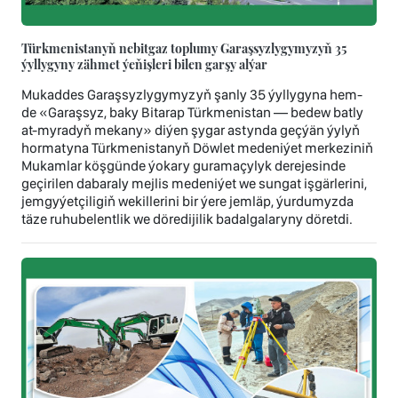
Türkmenistanyň nebitgaz toplumy Garaşsyzlygymyzyň 35
ýyllygyny zähmet ýeňişleri bilen garşy alýar
Mukaddes Garaşsyzlygymyzyň şanly 35 ýyllygyna hem-
de «Garaşsyz, baky Bitarap Türkmenistan — bedew batly
at-myradyň mekany» diýen şygar astynda geçýän ýylyň
hormatyna Türkmenistanyň Döwlet medeniýet merkeziniň
Mukamlar köşgünde ýokary guramaçylyk derejesinde
geçirilen dabaraly mejlis medeniýet we sungat işgärlerini,
jemgyýetçiligiň wekillerini bir ýere jemläp, ýurdumyzda
täze ruhubelentlik we döredijilik badalgalaryny döretdi.