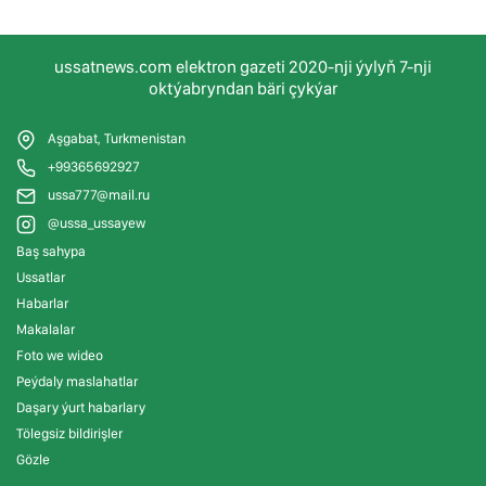
ussatnews.com elektron gazeti 2020-nji ýylyň 7-nji
oktýabryndan bäri çykýar
Aşgabat, Turkmenistan
+99365692927
ussa777@mail.ru
@ussa_ussayew
Baş sahypa
Ussatlar
Habarlar
Makalalar
Foto we wideo
Peýdaly maslahatlar
Daşary ýurt habarlary
Tölegsiz bildirişler
Gözle