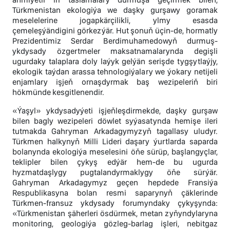
Türkmenistan ekologiýa we daşky gurşawy goramak
meselelerine jogapkärçilikli, ylmy esasda
çemeleşýändigini görkezýär. Hut şonuň üçin-de, hormatly
Prezidentimiz Serdar Berdimuhamedowyň durmuş-
ykdysady özgertmeler maksatnamalarynda degişli
ugurdaky talaplara doly laýyk gelýän serişde tygşytlaýjy,
ekologik taýdan arassa tehnologiýalary we ýokary netijeli
enjamlary işjeň ornaşdyrmak baş wezipeleriň biri
hökmünde kesgitlenendir.
«Ýaşyl» ykdysadyýeti işjeňleşdirmekde, daşky gurşaw
bilen bagly wezipeleri döwlet syýasatynda hemişe ileri
tutmakda Gahryman Arkadagymyzyň tagallasy uludyr.
Türkmen halkynyň Milli Lideri daşary ýurtlarda saparda
bolanynda ekologiýa meselesini öňe sürüp, başlangyçlar,
teklipler bilen çykyş edýär hem-de bu ugurda
hyzmatdaşlygy pugtalandyrmaklygy öňe sürýär.
Gahryman Arkadagymyz geçen hepdede Fransiýa
Respublikasyna bolan resmi saparynyň çäklerinde
Türkmen-fransuz ykdysady forumyndaky çykyşynda:
«Türkmenistan şäherleri ösdürmek, metan zyňyndylaryna
monitoring, geologiýa gözleg-barlag işleri, nebitgaz