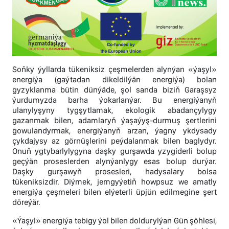
Soňky ýyllarda tükeniksiz çeşmelerden alynýan «ýaşyl»
energiýa (gaýtadan dikeldilýän energiýa) bolan
gyzyklanma bütin dünýäde, şol sanda biziň Garaşsyz
ýurdumyzda barha ýokarlanýar. Bu energiýanyň
ulanylyşyny tygşytlamak, ekologik abadançylygy
gazanmak bilen, adamlaryň ýaşaýyş-durmuş şertlerini
gowulandyrmak, energiýanyň arzan, ýagny ykdysady
çykdajysy az görnüşlerini peýdalanmak bilen baglydyr.
Onuň ygtybarlylygyna daşky gurşawda yzygiderli bolup
geçýän proseslerden alynýanlygy esas bolup durýar.
Daşky gurşawyň prosesleri, hadysalary bolsa
tükeniksizdir. Diýmek, jemgyýetiň howpsuz we amatly
energiýa çeşmeleri bilen elýeterli üpjün edilmegine şert
döreýär.
«Ýaşyl» energiýa tebigy ýol bilen doldurylýan Gün şöhlesi,