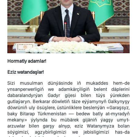
Hormatly adamlar!
Eziz watandaşlar!
Sizi musulman dünýäsinde iň mukaddes hem-de
ynsanperwerligiň we adamkärçiligiň belent däplerini
dabaralandyrýan Gadyr gijesi bilen tüýs ýürekden
gutlaýaryn. Berkarar döwletiň täze eýýamynyň Galkynyşy
döwrüniň uly ösüşlere, üstünliklere beslenýän «Garaşsyz,
baky Bitarap Türkmenistan — bedew batly at-myradyň
mekany» ýylynda bu mübärek gijäniň ýagşy umyt-
arzuwlar bilen garşy alnyp, eziz Watanymyza bolan
söýgimizi, agzybirligimizi we jebisligimizi has-da