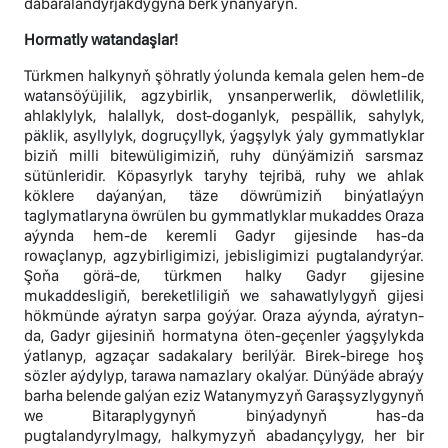
dabaralandyrjakdygyna berk ynanýaryn.
Hormatly watandaşlar!
Türkmen halkynyň şöhratly ýolunda kemala gelen hem-de
watansöýüjilik, agzybirlik, ynsanperwerlik, döwletlilik,
ahlaklylyk, halallyk, dost-doganlyk, pespällik, sahylyk,
päklik, asyllylyk, dogruçyllyk, ýagşylyk ýaly gymmatlyklar
biziň milli bitewüligimiziň, ruhy dünýämiziň sarsmaz
sütünleridir. Köpasyrlyk taryhy tejribä, ruhy we ahlak
köklere daýanýan, täze döwrümiziň binýatlaýyn
taglymatlaryna öwrülen bu gymmatlyklar mukaddes Oraza
aýynda hem-de keremli Gadyr gijesinde has-da
rowaçlanyp, agzybirligimizi, jebisligimizi pugtalandyrýar.
Şoňa görä-de, türkmen halky Gadyr gijesine
mukaddesligiň, bereketliligiň we sahawatlylygyň gijesi
hökmünde aýratyn sarpa goýýar. Oraza aýynda, aýratyn-
da, Gadyr gijesiniň hormatyna öten-geçenler ýagşylykda
ýatlanyp, agzaçar sadakalary berilýär. Birek-birege hoş
sözler aýdylyp, tarawa namazlary okalýar. Dünýäde abraýy
barha belende galýan eziz Watanymyzyň Garaşsyzlygynyň
we Bitaraplygynyň binýadynyň has-da
pugtalandyrylmagy, halkymyzyň abadançylygy, her bir