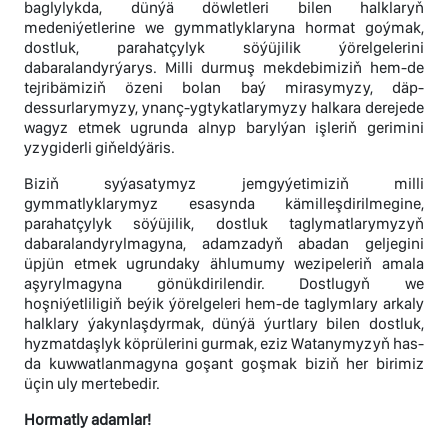
baglylykda, dünýä döwletleri bilen halklaryň
medeniýetlerine we gymmatlyklaryna hormat goýmak,
dostluk, parahatçylyk söýüjilik ýörelgelerini
dabaralandyrýarys. Milli durmuş mekdebimiziň hem-de
tejribämiziň özeni bolan baý mirasymyzy, däp-
dessurlarymyzy, ynanç-ygtykatlarymyzy halkara derejede
wagyz etmek ugrunda alnyp barylýan işleriň gerimini
yzygiderli giňeldýäris.
Biziň syýasatymyz jemgyýetimiziň milli
gymmatlyklarymyz esasynda kämilleşdirilmegine,
parahatçylyk söýüjilik, dostluk taglymatlarymyzyň
dabaralandyrylmagyna, adamzadyň abadan geljegini
üpjün etmek ugrundaky ählumumy wezipeleriň amala
aşyrylmagyna gönükdirilendir. Dostlugyň we
hoşniýetliligiň beýik ýörelgeleri hem-de taglymlary arkaly
halklary ýakynlaşdyrmak, dünýä ýurtlary bilen dostluk,
hyzmatdaşlyk köprülerini gurmak, eziz Watanymyzyň has-
da kuwwatlanmagyna goşant goşmak biziň her birimiz
üçin uly mertebedir.
Hormatly adamlar!