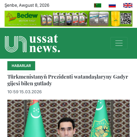
Şenbe, Awgust 8, 2026
HABARLAR
Türkmenistanyň Prezidenti watandaşlaryny Gadyr
gijesi bilen gutlady
10:59 15.03.2026