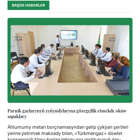
BAŞGA HABARLAR
Parnik gazlarynyň zyňyndylaryna gözegçilik etmekde okuw
sapaklary
Ählumumy metan borçnamasyndan gelip çykýan şertleri
ýerine ýetirmek maksady bilen, «Türkmengaz» döwlet
konserniniň Ylmy-barlag tebigy gaz institutynyň daş-