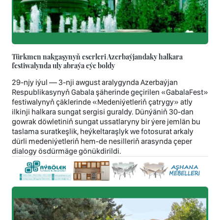
Türkmen nakgaşynyň eserleri Azerbaýjandaky halkara
festiwalynda uly abraýa eýe boldy
29-njy iýul — 3-nji awgust aralygynda Azerbaýjan
Respublikasynyň Gabala şäherinde geçirilen «GabalaFest»
festiwalynyň çäklerinde «Medeniýetleriň çatrygy» atly
ilkinji halkara sungat sergisi guraldy. Dünýäniň 30-dan
gowrak döwletiniň sungat ussatlaryny bir ýere jemlän bu
taslama suratkeşlik, heýkeltaraşlyk we fotosurat arkaly
dürli medeniýetleriň hem-de nesilleriň arasynda çeper
dialogy ösdürmäge gönükdirildi.