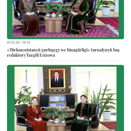
01.12.25 - 14:13
«Türkmenistanyň gurluşygy we binagärligi» žurnalynyň baş
redaktory Ýazgül Ezizowa