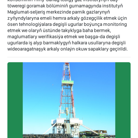
töweregi goramak bölüminiň gurnamagynda institutyň
Maglumat-seljeriş merkezinde parnik gazlarynyň
zyňyndylaryna emeli hemra arkaly gözegçilik etmek üçin
ösen tehnologiýalara degişli ugurlar boýunça monitoring
etmek we olaryň üstünde takyklyga baha bermek,
maglumatlary werifikasiýa etmek we başga-da degişli
ugurlarda iş alyp barmaklygyň halkara usullaryna degişli
wideoaragatnaşyk arkaly onlaýn okuw sapaklary geçirildi.