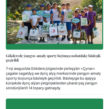
Gökderede ýangyn-amaly sporty boýunça nobatdaky bäsleşik
geçirildi
7-nji awgustda Gökdere jülgesinde ýerleşýän «Çynar»
çagalar sagaldyş we dynç alyş merkezinde ýangyn-amaly
sporty boýunça bäsleşik geçirildi. Bäsleşige bu ajaýyp
künjekde dynç alýan ýetginjeklerden ybarat ýaş ýangyn
söndürijileriň 14 topary gatnaşdy.