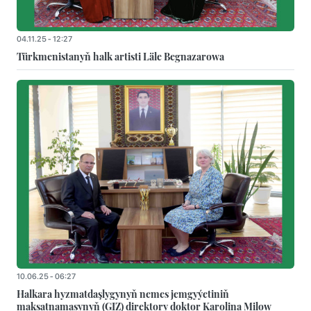
04.11.25 - 12:27
Türkmenistanyň halk artisti Läle Begnazarowa
10.06.25 - 06:27
Halkara hyzmatdaşlygynyň nemes jemgyýetiniň
maksatnamasynyň (GIZ) direktory doktor Karolina Milow