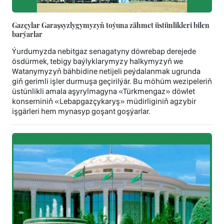
Gazçylar Garaşsyzlygymyzyň toýuna zähmet üstünlikleri bilen
barýarlar
Ýurdumyzda nebitgaz senagatyny döwrebap derejede
ösdürmek, tebigy baýlyklarymyzy halkymyzyň we
Watanymyzyň bähbidine netijeli peýdalanmak ugrunda
giň gerimli işler durmuşa geçirilýär. Bu möhüm wezipeleriň
üstünlikli amala aşyrylmagyna «Türkmengaz» döwlet
konserniniň «Lebapgazçykaryş» müdirliginiň agzybir
işgärleri hem mynasyp goşant goşýarlar.