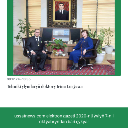
08.12.24 - 13:35
Tehniki ylymlaryň doktory Irina Lurýewa
ussatnews.com elektron gazeti 2020-nji ýylyň 7-nji
oktýabryndan bäri çykýar