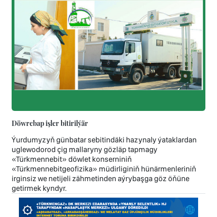
Döwrebap işler bitirilýär
Ýurdumyzyň günbatar sebitindäki hazynaly ýataklardan
uglewodorod çig mallaryny gözläp tapmagy
«Türkmennebit» döwlet konserniniň
«Türkmennebitgeofizika» müdirliginiň hünärmenleriniň
irginsiz we netijeli zähmetinden aýrybaşga göz öňüne
getirmek kyndyr.