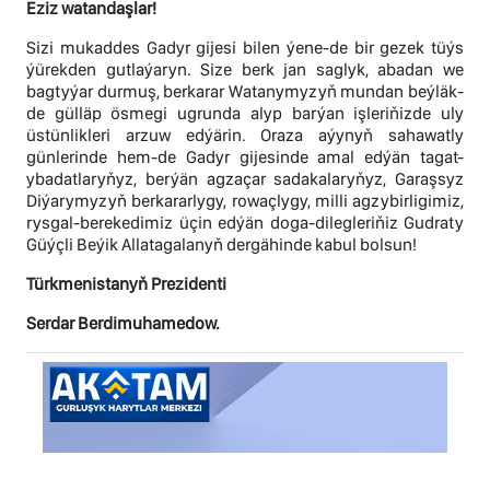
Eziz watandaşlar!
Sizi mukaddes Gadyr gijesi bilen ýene-de bir gezek tüýs
ýürekden gutlaýaryn. Size berk jan saglyk, abadan we
bagtyýar durmuş, berkarar Watanymyzyň mundan beýläk-
de gülläp ösmegi ugrunda alyp barýan işleriňizde uly
üstünlikleri arzuw edýärin. Oraza aýynyň sahawatly
günlerinde hem-de Gadyr gijesinde amal edýän tagat-
ybadatlaryňyz, berýän agzaçar sadakalaryňyz, Garaşsyz
Diýarymyzyň berkararlygy, rowaçlygy, milli agzybirligimiz,
rysgal-berekedimiz üçin edýän doga-dilegleriňiz Gudraty
Güýçli Beýik Allatagalanyň dergähinde kabul bolsun!
Türkmenistanyň Prezidenti
Serdar Berdimuhamedow.