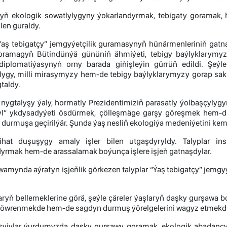
ryň ekologik sowatlylygyny ýokarlandyrmak, tebigaty goramak
len guraldy.
, “Ýaş tebigatçy” jemgyýetçilik guramasynyň hünärmenleriniň ga
oramagyň Bütindünýä gününiň ähmiýeti, tebigy baýlyklarymy
diplomatiýasynyň orny barada giňişleýin gürrüň edildi. Şe
ygy, milli mirasymyzy hem-de tebigy baýlyklarymyzy gorap sakl
taldy.
 nygtalyşy ýaly, hormatly Prezidentimiziň parasatly ýolbaşçyly
şyl” ykdysadyýeti ösdürmek, çölleşmäge garşy göreşmek hem
ler durmuşa geçirilýär. Şunda ýaş nesliň ekologiýa medeniýetini 
hat duşuşygy amaly işler bilen utgaşdyryldy. Talyplar ins
yrmak hem-de arassalamak boýunça işlere işjeň gatnaşdylar.
amynda aýratyn işjeňlik görkezen talyplar “Ýaş tebigatçy” jemgyý
yň bellemeklerine görä, şeýle çäreler ýaşlaryň daşky gurşawa b
 öwrenmekde hem-de sagdyn durmuş ýörelgelerini wagyz etmekd
şyjylar ýurdumyzda daşky gurşawy goramak, ekologik abadançyl