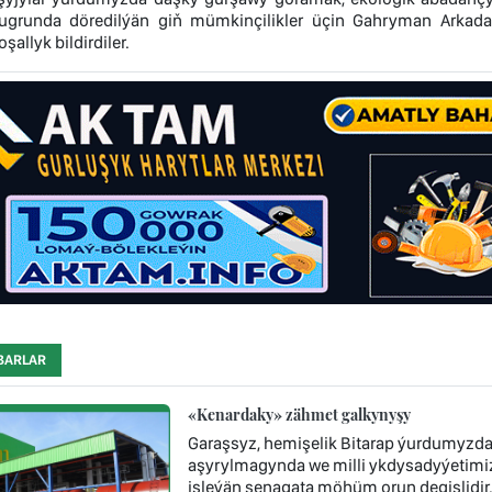
ugrunda döredilýän giň mümkinçilikler üçin Gahryman Arka
allyk bildirdiler.
BARLAR
«Kenardaky» zähmet galkynyşy
Garaşsyz, hemişelik Bitarap ýurdumyzda 
aşyrylmagynda we milli ykdysadyýetimi
işleýän senagata möhüm orun degişlidi