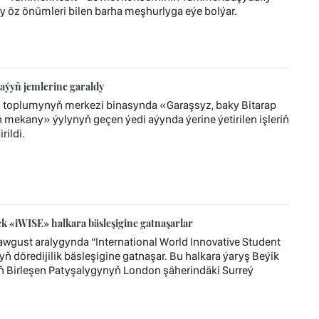
y öz önümleri bilen barha meşhurlyga eýe bolýar.
aýyň jemlerine garaldy
z toplumynyň merkezi binasynda «Garaşsyz, baky Bitarap
mekany» ýylynyň geçen ýedi aýynda ýerine ýetirilen işleriň
ildi.
 «iWISE» halkara bäsleşigine gatnaşarlar
wgust aralygynda “International World Innovative Student
ň döredijilik bäsleşigine gatnaşar. Bu halkara ýaryş Beýik
ň Birleşen Patyşalygynyň London şäherindäki Surreý