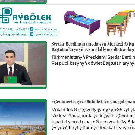
Serdar Berdimuhamedowyň Merkezi Aziýa ý
Baştutanlarynyň resmi däl konsultatiw d
Türkmenistanyň Prezidenti Serdar Berd
Respublikasynyň döwlet Baştutanlaryny
«Çemmerli» gaz käninde täze senagat gaz 
Mukaddes Garaşsyzlygymyzyň 35 ýyllyk
Merkezi Garagumda ýerleşýän «Çemmerl
baradaky hoş habar «Garaşsyz, baky Bi
ýylynyň taryhy ähmiýetli wakalarynyň üst