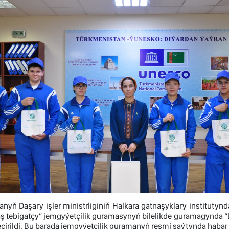
nyň Daşary işler ministrliginiň Halkara gatnaşyklary institutyn
ş tebigatçy” jemgyýetçilik guramasynyň bilelikde guramagynda “E
çirildi. Bu barada jemgyýetçilik guramanyň resmi saýtynda habar 