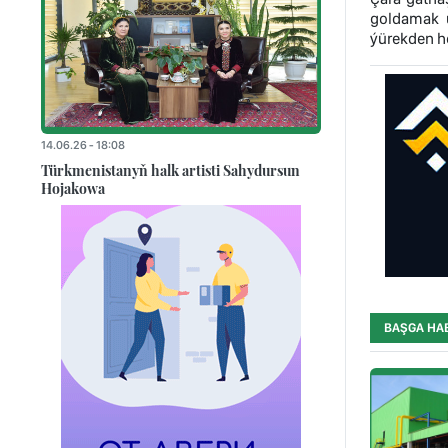
goldamak 
ýürekden hoş
14.06.26 - 18:08
Türkmenistanyň halk artisti Sahydursun
Hojakowa
BAŞGA HA