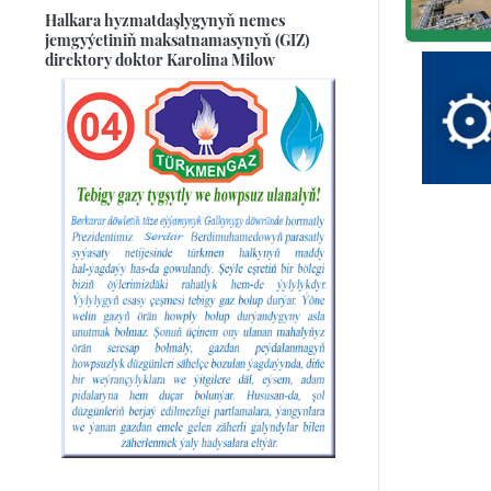
Halkara hyzmatdaşlygynyň nemes
jemgyýetiniň maksatnamasynyň (GIZ)
direktory doktor Karolina Milow