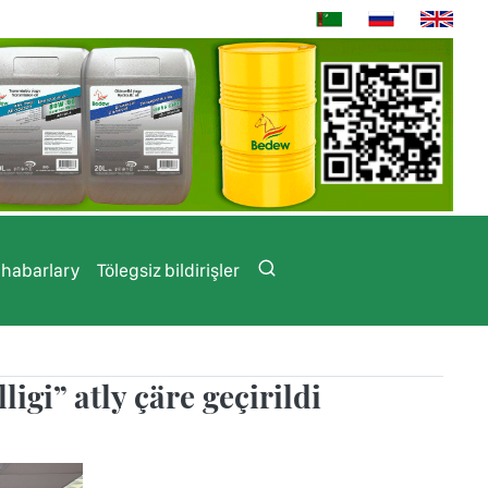
 habarlary
Tölegsiz bildirişler
gi” atly çäre geçirildi