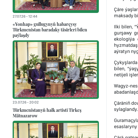
Çäre ýaşla
maksady bi
27.07.26 - 12:44
«Yonhap» gullugynyň habarçysy
Ilki bilen
Türkmenistan baradaky täsirleri bilen
gurşawy g
paýlaşdy
ekologiýa 
hyzmatdaşl
aýratyn nyg
Çykyşlarda
bilen, “ýa
netijeli iş
Wagyz-nesi
abadanlaşd
23.07.26 - 20:02
Çäräniň dow
sylaglandy.
Türkmenistanyň halk artisti Tirkeş
Mätnazarow
Guramaçylar
esaslaryny
Çärä gatna