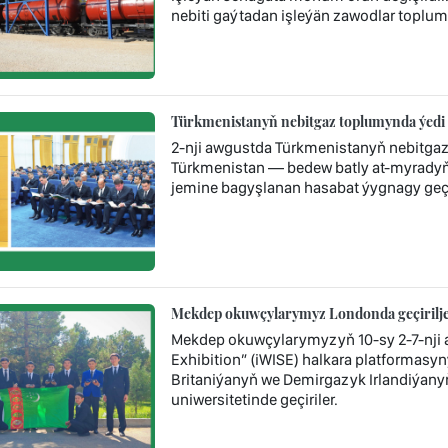
nebiti gaýtadan işleýän zawodlar toplum
Türkmenistanyň nebitgaz toplumynda ýedi 
2-nji awgustda Türkmenistanyň nebitga
Türkmenistan — bedew batly at-myradyň 
jemine bagyşlanan hasabat ýygnagy geçir
Mekdep okuwçylarymyz Londonda geçiriljek
Mekdep okuwçylarymyzyň 10-sy 2-7-nji a
Exhibition” (iWISE) halkara platformasyny
Britaniýanyň we Demirgazyk Irlandiýany
uniwersitetinde geçiriler.