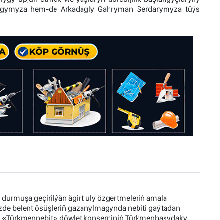
dagymyza hem-de Arkadagly Gahryman Serdarymyza tüýs
durmuşa geçirilýän ägirt uly özgertmeleriň amala
zde belent ösüşleriň gazanylmagynda nebiti gaýtadan
r. «Türkmennebit» döwlet konserniniň Türkmenbaşydaky