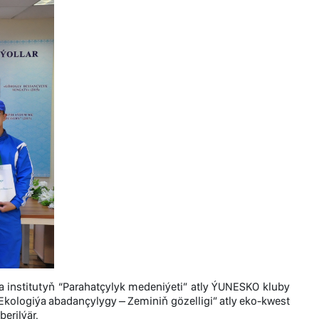
da institutyň “Parahatçylyk medeniýeti” atly ÝUNESKO kluby
kologiýa abadançylygy – Zeminiň gözelligi” atly eko-kwest
berilýär.