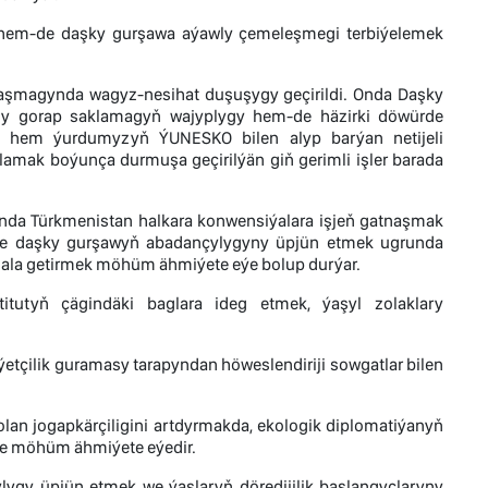
, hem-de daşky gurşawa aýawly çemeleşmegi terbiýelemek
tnaşmagynda wagyz-nesihat duşuşygy geçirildi. Onda Daşky
zy gorap saklamagyň wajyplygy hem-de häzirki döwürde
ýle hem ýurdumyzyň ÝUNESKO bilen alyp barýan netijeli
amak boýunça durmuşa geçirilýän giň gerimli işler barada
gynda Türkmenistan halkara konwensiýalara işjeň gatnaşmak
-de daşky gurşawyň abadançylygyny üpjün etmek ugrunda
kemala getirmek möhüm ähmiýete eýe bolup durýar.
titutyň çägindäki baglara ideg etmek, ýaşyl zolaklary
etçilik guramasy tarapyndan höweslendiriji sowgatlar bilen
olan jogapkärçiligini artdyrmakda, ekologik diplomatiýanyň
e möhüm ähmiýete eýedir.
ygy üpjün etmek we ýaşlaryň döredijilik başlangyçlaryny