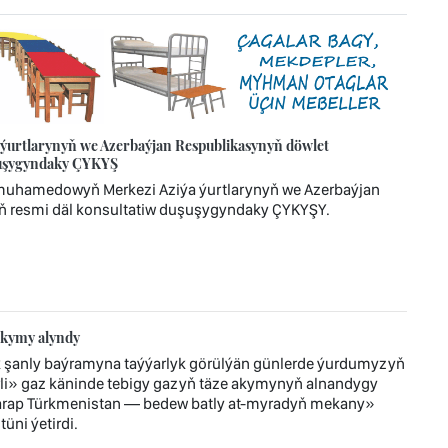
urtlarynyň we Azerbaýjan Respublikasynyň döwlet
uşuşygyndaky ÇYKYŞ
imuhamedowyň Merkezi Aziýa ýurtlarynyň we Azerbaýjan
ň resmi däl konsultatiw duşuşygyndaky ÇYKYŞY.
akymy alyndy
 şanly baýramyna taýýarlyk görülýän günlerde ýurdumyzyň
i» gaz käninde tebigy gazyň täze akymynyň alnandygy
tarap Türkmenistan — bedew batly at-myradyň mekany»
üni ýetirdi.