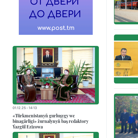
01.12.25 - 14:13
«Türkmenistanyň gurluşygy we
binagärligi» žurnalynyň baş redaktory
Ýazgül Ezizowa