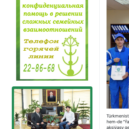
Türkmenista
hem-de “Ýa
aksiýasy ge