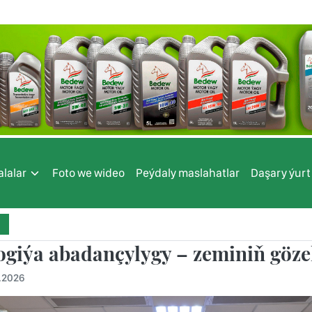
lalar
Foto we wideo
Peýdaly maslahatlar
Daşary ýurt
giýa abadançylygy – zeminiň gözelli
.2026