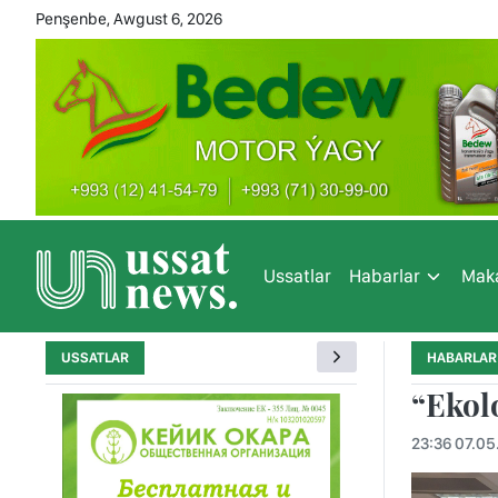
Penşenbe, Awgust 6, 2026
Ussatlar
Habarlar
Maka
USSATLAR
HABARLAR
“Ekolo
23:36 07.05