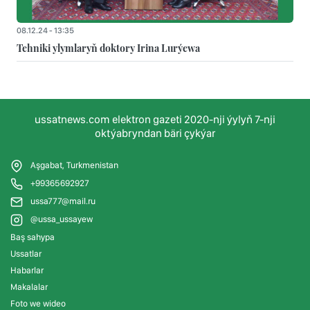
08.12.24 - 13:35
Tehniki ylymlaryň doktory Irina Lurýewa
ussatnews.com elektron gazeti 2020-nji ýylyň 7-nji
oktýabryndan bäri çykýar
Aşgabat, Turkmenistan
+99365692927
ussa777@mail.ru
@ussa_ussayew
Baş sahypa
Ussatlar
Habarlar
Makalalar
Foto we wideo