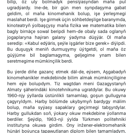
bilip, öz uly bolmadyk pensiýasyndan maňa pul
ugradýardy. Ine-de, bir gün men synpdaşyma gabat
geldim, ol maňa kinomehanik bolup, işe ýerleşmegi
maslahat berdi. Işe girmek üçin söhbetdeşlige baranymda,
kinoteatryň ýolbaşçysy maňa fizika we matematika bilen
bagly birnäçe sowal beripdi hem-de obaly sada oglanyň
jogaplaryna haýran galany ýadyma düşýär. Ol maňa
seredip: «Kabul edýäris, şeýle işgärler bize gerek» diýipdi.
Bu duşuşyk meniň durmuşymy üýtgetdi, ol maňa öz
güýjüme bil baglamagyma, geljegime ynam bilen
seretmegime mümkinçilik berdi.
Bu ýerde diňe gazanç etmek däl-de, eýsem, Aşgabadyň
kinomehanikler mekdebinde bilim almak mümkinçiligine
hem eýe bolupdym. Tiz wagtdan meni Gazagystanyň
Almaty şäherindäki kinotehnikuma ugratdylar. Bu okuwy
1960-njy ýyllarda üstünlikli tamamlap, goşun gullugyna
çagyryldym. Harby bölümde ukybymyň bardygy mälim
bolup, maňa syýasy sapaklary geçirmegi tabşyrdylar.
Harby gullukdan soň, ýokary okuw mekdebine ýollanma
berdiler. Şeýdip, 1963-nji ýylda Türkmen politehniki
institutyna okuwa girdim. Ony inžener-elektromehanik
hünäri boýunça tapawutlanan diplom bilen tamamladym,