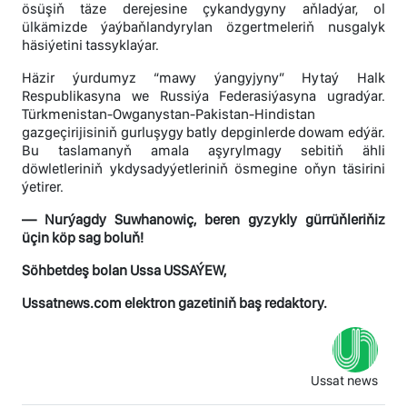
ösüşiň täze derejesine çykandygyny aňladýar, ol
ülkämizde ýaýbaňlandyrylan özgertmeleriň nusgalyk
häsiýetini tassyklaýar.
Häzir ýurdumyz “mawy ýangyjyny” Hytaý Halk
Respublikasyna we Russiýa Federasiýasyna ugradýar.
Türkmenistan-Owganystan-Pakistan-Hindistan
gazgeçirijisiniň gurluşygy batly depginlerde dowam edýär.
Bu taslamanyň amala aşyrylmagy sebitiň ähli
döwletleriniň ykdysadyýetleriniň ösmegine oňyn täsirini
ýetirer.
— Nurýagdy Suwhanowiç, beren gyzykly gürrüňleriňiz
üçin köp sag boluň!
Söhbetdeş bolan Ussa USSAÝEW,
Ussatnews.com elektron gazetiniň baş redaktory.
Ussat news