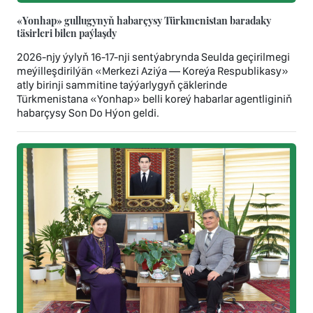
«Yonhap» gullugynyň habarçysy Türkmenistan baradaky
täsirleri bilen paýlaşdy
2026-njy ýylyň 16-17-nji sentýabrynda Seulda geçirilmegi
meýilleşdirilýän «Merkezi Aziýa — Koreýa Respublikasy»
atly birinji sammitine taýýarlygyň çäklerinde
Türkmenistana «Yonhap» belli koreý habarlar agentliginiň
habarçysy Son Dо Hýon geldi.