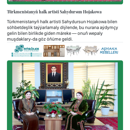
Türkmenistanyň halk artisti Sahydursun Hojakowa
Türkmenistanyň halk artisti Sahydursun Hojakowa bilen
söhbetdeşlik taýýarlamaly diýlende, bu nurana aýdymçy
gelin bilen birlikde giden märeke — onuň wepaly
muşdaklary-da göz öňüme geldi.