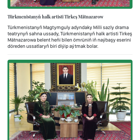
Türkmenistanyň halk artisti Tirkeş Mätnazarow
Türkmenistanyň Magtymguly adyndaky Milli sazly drama
teatrynyň sahna ussady, Türkmenistanyň halk artisti Tirkeş
Mätnazarowa belent heňi bilen ömrüniň iň naýbaşy eserini
döreden ussatlaryň biri diýip aýtmak bolar.