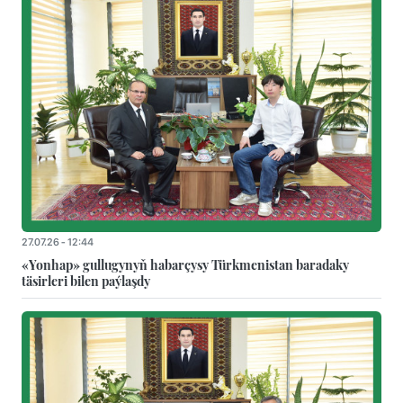
27.07.26 - 12:44
«Yonhap» gullugynyň habarçysy Türkmenistan baradaky
täsirleri bilen paýlaşdy