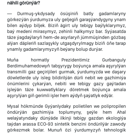
nähili görünýär?
— Durmuş-ykdysady ösüşiniň batly gadamlaryny
görkezýän ýurdumyza uly geljegiň garaşýandygyny ynam
bilen aýdyp biljek. Biziň ägirt uly tebigy baýlyklarymyz,
baý medeni mirasymyz, zehinli halkymyz bar. Syýasatda
täze ýagdaýlaryň hem-de asyrlaryň jümmüşinden gözbaş
alýan däpleriň sazlaşykly utgaşdyrylmagy biziň öňe tarap
ynamly gadamlarymyzyň beýany bolup durýar.
Muňa hormatly Prezidentimiz Gurbanguly
Berdimuhamedowyň tabşyrygy boýunça amala aşyrylýan
transmilli gaz geçirijileri gurmak, ýurdumyzda we daşary
döwletlerde uly isleg bildirilýän dürli nebit we gazhimiýa
önümlerini çykarýan, nebiti we tebigy gazy gaýtadan
işleýän täze kuwwatlyklary döretmek boýunça amala
aşyrylýan giň gerimli işler hem aýdyň şaýatlyk edýär.
Mysal hökmünde Gyýanlydaky polietilen we polipropilen
öndürýän gazhimiýa toplumyny, şeýle hem Ahal
welaýatyndaky dünýäde ilkinji tebigy gazdan ekologiýa
taýdan arassa ЕСО-93 sintetik benzini öndürilýär zawody
görkezmek bolar. Munuň özi ýurdumyzyň tehnologik