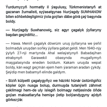
Ýurdumyzyň hormatly il ýaşulusy, Türkmenistanyň at
gazanan žurnalisti, syýasatşynas Nurýagdy SUWHANOW
bilen söhbetdeşligimiz ýola goýlan däbe görä çaý başynda
boldy.
— Nurýagdy Suwhanowiç, siz agyr çagalyk ýyllaryny
başdan geçirdiňiz...
— Hawa. Meniň çagalyk döwrüm uruş ýyllaryna we ýeňil
bolmadyk uruşdan soňky ýyllara gabat geldi. Men 1940-njy
ýylyň 27-nji martynda Ahal welaýatynyň Babadaýhan
etrabynyň Garawekil obasynda mugallymyň
maşgalasynda eneden boldum. Kakam uruşda wepat
boldy, kän wagt geçmän ejem hem ýaraman aradan çykdy.
Şeýdip men babamyň elinde galdym.
- Siziň külpetli çagalygyňyz we häzirki hünär üstünligiňiz
köpler üçin nusga bolup, durmuşda tutanýerli zähmet
çekilmegi hem-de uly islegiň bolmagy netijesinde öňde
goýan maksatlaryňa hemişe ýetip bolýandygyny aýdyň
görkezýär.