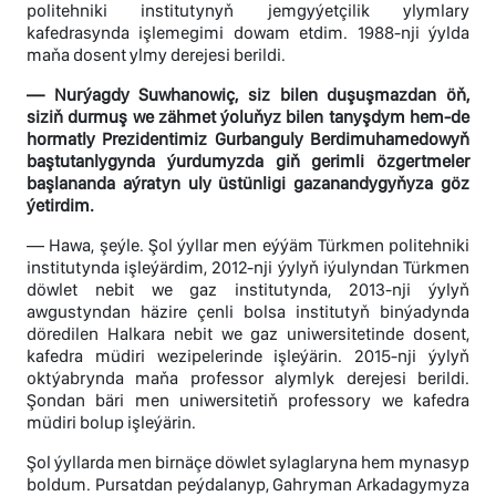
politehniki institutynyň jemgyýetçilik ylymlary
kafedrasynda işlemegimi dowam etdim. 1988-nji ýylda
maňa dosent ylmy derejesi berildi.
— Nurýagdy Suwhanowiç, siz bilen duşuşmazdan öň,
siziň durmuş we zähmet ýoluňyz bilen tanyşdym hem-de
hormatly Prezidentimiz Gurbanguly Berdimuhamedowyň
baştutanlygynda ýurdumyzda giň gerimli özgertmeler
başlananda aýratyn uly üstünligi gazanandygyňyza göz
ýetirdim.
— Hawa, şeýle. Şol ýyllar men eýýäm Türkmen politehniki
institutynda işleýärdim, 2012-nji ýylyň iýulyndan Türkmen
döwlet nebit we gaz institutynda, 2013-nji ýylyň
awgustyndan häzire çenli bolsa institutyň binýadynda
döredilen Halkara nebit we gaz uniwersitetinde dosent,
kafedra müdiri wezipelerinde işleýärin. 2015-nji ýylyň
oktýabrynda maňa professor alymlyk derejesi berildi.
Şondan bäri men uniwersitetiň professory we kafedra
müdiri bolup işleýärin.
Şol ýyllarda men birnäçe döwlet sylaglaryna hem mynasyp
boldum. Pursatdan peýdalanyp, Gahryman Arkadagymyza