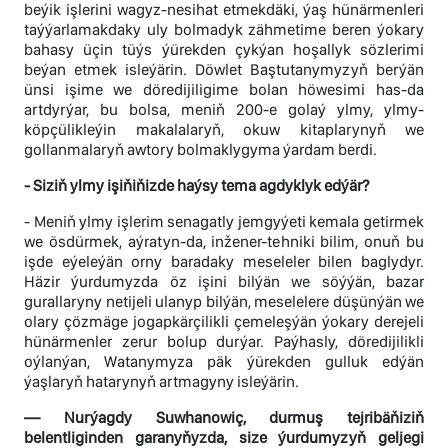
beýik işlerini wagyz-nesihat etmekdäki, ýaş hünärmenleri
taýýarlamakdaky uly bolmadyk zähmetime beren ýokary
bahasy üçin tüýs ýürekden çykýan hoşallyk sözlerimi
beýan etmek isleýärin. Döwlet Baştutanymyzyň berýän
ünsi işime we döredijiligime bolan höwesimi has-da
artdyrýar, bu bolsa, meniň 200-e golaý ylmy, ylmy-
köpçülikleýin makalalaryň, okuw kitaplarynyň we
gollanmalaryň awtory bolmaklygyma ýardam berdi.
- Siziň ylmy işiňiňizde haýsy tema agdyklyk edýär?
- Meniň ylmy işlerim senagatly jemgyýeti kemala getirmek
we ösdürmek, aýratyn-da, inžener-tehniki bilim, onuň bu
işde eýeleýän orny baradaky meseleler bilen baglydyr.
Häzir ýurdumyzda öz işini bilýän we söýýän, bazar
gurallaryny netijeli ulanyp bilýän, meselelere düşünýän we
olary çözmäge jogapkärçilikli çemeleşýän ýokary derejeli
hünärmenler zerur bolup durýar. Paýhasly, döredijilikli
oýlanýan, Watanymyza päk ýürekden gulluk edýän
ýaşlaryň hatarynyň artmagyny isleýärin.
— Nurýagdy Suwhanowiç, durmuş tejribäňiziň
belentliginden garanyňyzda, size ýurdumyzyň geljegi