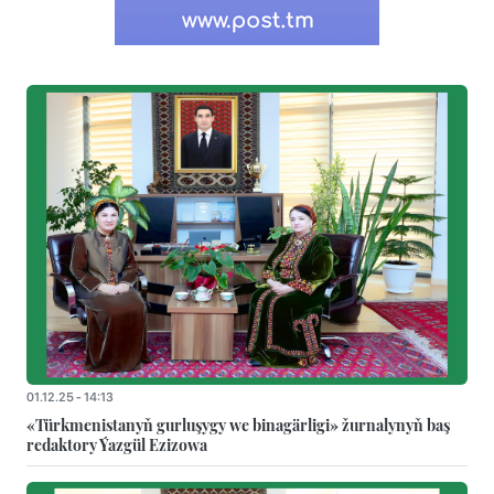
01.12.25 - 14:13
«Türkmenistanyň gurluşygy we binagärligi» žurnalynyň baş
redaktory Ýazgül Ezizowa