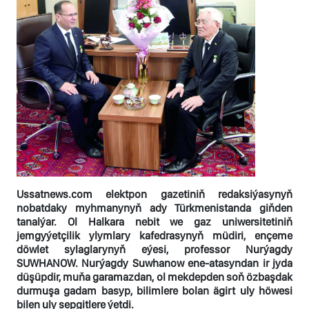
Ussatnews.com elektpon gazetiniň redaksiýasynyň
nobatdaky myhmanynyň ady Türkmenistanda giňden
tanalýar. Ol Halkara nebit we gaz uniwersitetiniň
jemgyýetçilik ylymlary kafedrasynyň müdiri, ençeme
döwlet sylaglarynyň eýesi, professor Nurýagdy
SUWHANOW. Nurýagdy Suwhanow ene-atasyndan ir jyda
düşüpdir, muňa garamazdan, ol mekdepden soň özbaşdak
durmuşa gadam basyp, bilimlere bolan ägirt uly höwesi
bilen uly sepgitlere ýetdi.