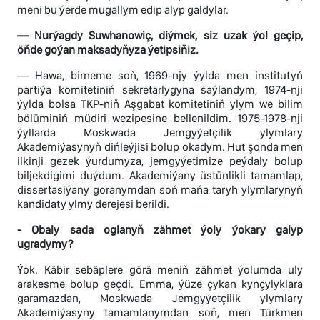
meni bu ýerde mugallym edip alyp galdylar.
— Nurýagdy Suwhanowiç, diýmek, siz uzak ýol geçip,
öňde goýan maksadyňyza ýetipsiňiz.
— Hawa, birneme soň, 1969-njy ýylda men institutyň
partiýa komitetiniň sekretarlygyna saýlandym, 1974-nji
ýylda bolsa TKP-niň Aşgabat komitetiniň ylym we bilim
bölüminiň müdiri wezipesine bellenildim. 1975-1978-nji
ýyllarda Moskwada Jemgyýetçilik ylymlary
Akademiýasynyň diňleýjisi bolup okadym. Hut şonda men
ilkinji gezek ýurdumyza, jemgyýetimize peýdaly bolup
biljekdigimi duýdum. Akademiýany üstünlikli tamamlap,
dissertasiýany goranymdan soň maňa taryh ylymlarynyň
kandidaty ylmy derejesi berildi.
- Obaly sada oglanyň zähmet ýoly ýokary galyp
ugradymy?
Ýok. Käbir sebäplere görä meniň zähmet ýolumda uly
arakesme bolup geçdi. Emma, ýüze çykan kynçylyklara
garamazdan, Moskwada Jemgyýetçilik ylymlary
Akademiýasyny tamamlanymdan soň, men Türkmen