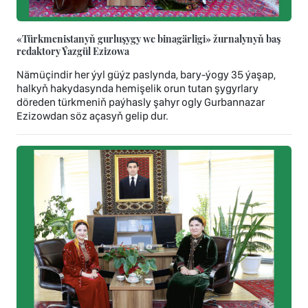
«Türkmenistanyň gurluşygy we binagärligi» žurnalynyň baş
redaktory Ýazgül Ezizowa
Nämüçindir her ýyl güýz paslynda, bary-ýogy 35 ýaşap,
halkyň hakydasynda hemişelik orun tutan şygyrlary
döreden türkmeniň paýhasly şahyr ogly Gurbannazar
Ezizowdan söz açasyň gelip dur.