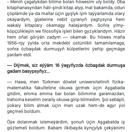
- Meniň çagalykdan bilime bolan höwesim uly boldy. Oba
kitaphanasyndan häli-şindi kitap alyp, mal bakamda, odun
çöplämde ýa-da mallar üçin gyşlyk iým taýýarlamda olary
okaýardym, gijelerine nebit çyranyň ýagtysyna hem
wakaly kitaplary okamagy halaýardym. Soňra ylmy-
köpçülikleýin we filosofiýa işleri bilen gyzyklandym. Häzir
hem oňat görýän zadym — okamak. Bu höwes maňa
1956-njy ýylda orta mekdebi üstünlikli tamamlamaga,
soňra özbaşdak durmuşyň külpetlerini ýeňip geçmäge
ýardam etdi.
— Diýmek, siz eýýäm 16 ýaşyňyzda özbaşdak durmuşa
gadam basypsyňyz...
— Hawa, men Türkmen döwlet uniwersitetiniň fizika-
matematika fakultetine okuwa girmek üçin Aşgabada
gitdim, emma emma bar bolan bilimime garamazdan,
trahoma keselim zerarly okuwa girip bilmedim. Şol sebäpli,
ýokary bilim almak üçin men uzak hem-de agyr ýol
geçmeli boldum.
Öýe dolanmak islemeýärdim, şonuň üçin Aşgabatda iş
gözlemeli boldum. Babam ilkibaşda kynçylyk çekýänimi