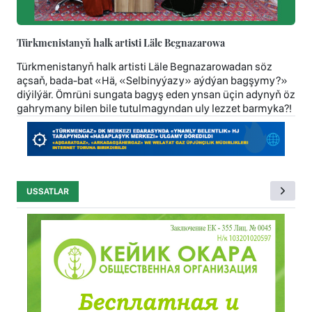
Türkmenistanyň halk artisti Läle Begnazarowa
Türkmenistanyň halk artisti Läle Begnazarowadan söz
açsaň, bada-bat «Hä, «Selbinyýazy» aýdýan bagşymy?»
diýilýär. Ömrüni sungata bagyş eden ynsan üçin adynyň öz
gahrymany bilen bile tutulmagyndan uly lezzet barmyka?!
USSATLAR