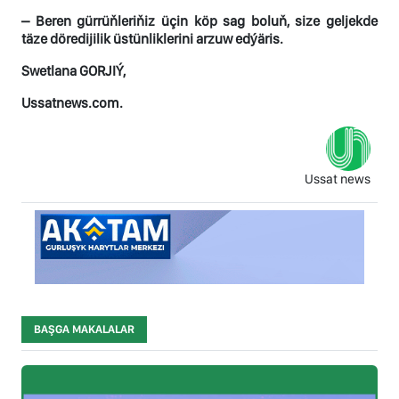
– Beren gürrüňleriňiz üçin köp sag boluň, size geljekde
täze döredijilik üstünliklerini arzuw edýäris.
Swetlana GORJIÝ,
Ussatnews.com.
Ussat news
BAŞGA MAKALALAR