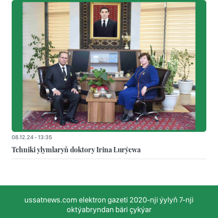
08.12.24 - 13:35
Tehniki ylymlaryň doktory Irina Lurýewa
ussatnews.com elektron gazeti 2020-nji ýylyň 7-nji
oktýabryndan bäri çykýar