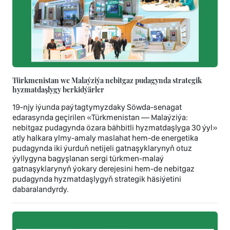
Türkmenistan we Malaýziýa nebitgaz pudagynda strategik
hyzmatdaşlygy berkidýärler
19-njy iýunda paýtagtymyzdaky Söwda-senagat
edarasynda geçirilen «Türkmenistan — Malaýziýa:
nebitgaz pudagynda özara bähbitli hyzmatdaşlyga 30 ýyl»
atly halkara ylmy-amaly maslahat hem-de energetika
pudagynda iki ýurduň netijeli gatnaşyklarynyň otuz
ýyllygyna bagyşlanan sergi türkmen-malaý
gatnaşyklarynyň ýokary derejesini hem-de nebitgaz
pudagynda hyzmatdaşlygyň strategik häsiýetini
dabaralandyrdy.