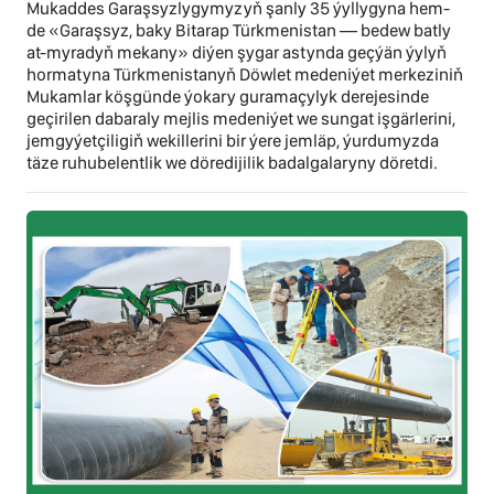
Mukaddes Garaşsyzlygymyzyň şanly 35 ýyllygyna hem-
de «Garaşsyz, baky Bitarap Türkmenistan — bedew batly
at-myradyň mekany» diýen şygar astynda geçýän ýylyň
hormatyna Türkmenistanyň Döwlet medeniýet merkeziniň
Mukamlar köşgünde ýokary guramaçylyk derejesinde
geçirilen dabaraly mejlis medeniýet we sungat işgärlerini,
jemgyýetçiligiň wekillerini bir ýere jemläp, ýurdumyzda
täze ruhubelentlik we döredijilik badalgalaryny döretdi.