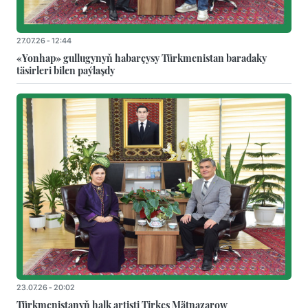
27.07.26 - 12:44
«Yonhap» gullugynyň habarçysy Türkmenistan baradaky
täsirleri bilen paýlaşdy
23.07.26 - 20:02
Türkmenistanyň halk artisti Tirkeş Mätnazarow