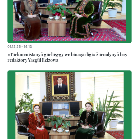
01.12.25 - 14:13
«Türkmenistanyň gurluşygy we binagärligi» žurnalynyň baş
redaktory Ýazgül Ezizowa