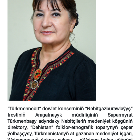
“Türkmennebit” döwlet konserniniň “Nebitgazburawlaýyş”
trestiniň Aragatnaşyk müdirliginiň Saparmyrat
Türkmenbaşy adyndaky Nebitçileriň medeniýet köşgüniň
direktory, “Dehistan” folklor-etnografik toparynyň çeper
ýolbaşçysy, Türkmenistanyň at gazanan medeniýet işgäri,
Watanymyzyň ýokary sylagy – «Watana bolan söýgüsi