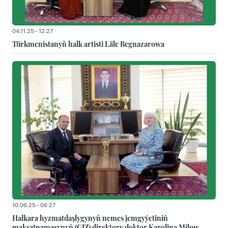
04.11.25 - 12:27
Türkmenistanyň halk artisti Läle Begnazarowa
10.06.25 - 06:27
Halkara hyzmatdaşlygynyň nemes jemgyýetiniň
maksatnamasynyň (GIZ) direktory doktor Karolina Milow