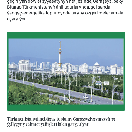
geçirilýän döwlet syýasatynyň netijesinde, Garaşsyz, baky
Bitarap Türkmenistanyň ähli ugurlarynda, şol sanda
ýangyç-energetika toplumynda taryhy özgertmeler amala
aşyrylýar.
Türkmenistanyň nebitgaz toplumy Garaşsyzlygymyzyň 35
ýyllygyny zähmet ýeňişleri bilen garşy alýar