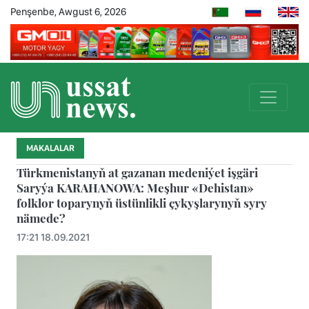
Penşenbe, Awgust 6, 2026
MAKALALAR
Türkmenistanyň at gazanan medeniýet işgäri
Saryýa KARAHANOWA: Meşhur «Dehistan»
folklor toparynyň üstünlikli çykyşlarynyň syry
nämede?
17:21 18.09.2021