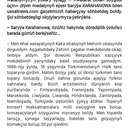
üçin» diýen medalynyň eýesi Saryýa KARAHANOWA bilen
ussatnews.com gazetimiziň habarçysy söhbetdeş boldy.
Şol söhbetdeşligi okyjylarymyza ýetirýäris.
– Saryýa Karahanowa, özüňiz hakynda, döredijilik ýoluňyz
barada gürrüň beräýseňiz...
– Men Ahal welaýatynyň Kaka etrabynyň Mehinli obasynda
doguldym. Aşgabatdaky Zehinli çagalar mekdebinde okap,
terbiýe aldym. Şol döwürki Respublikan sazçylyk
mekdebiniň ýanyndaky balet studiýasyna gatnadym.
1966-njy ýylda, 16 ýaşymda Türkmenistanyň Halk tans
toparyna girdim. Mälim bolşy ýaly, ol ilkinji türkmen tans
topary bolupdy. Onuň sahna gorunda ajaýyp folklor
sahnalary bardy. Biziň artistlerimiz dünýäniň köp
ýurtlarynda – Finlýandiýada, Fransiýada, Ýaponiýada,
Marokkoda, Liwiýada, Liwanda, Hindistanda, Zambiýada,
Namibiýada, Türkiýede üstünlikli çykyş etdiler. Toparyň
konsert maksatnamalary milli öwüşgine eýe bolup,
tomaşaçylaryň söýgüsine mynasyp boldy. Men toparda
tansçy, synaga taýýarlaýjy, baletde tans goýujynyň
kömekçisi bolup 30 ýyl işledim.