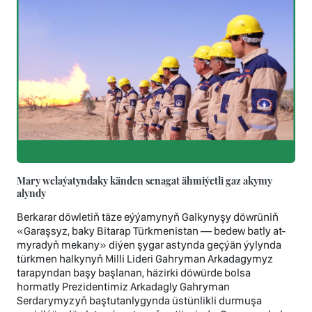
Mary welaýatyndaky känden senagat ähmiýetli gaz akymy
alyndy
Berkarar döwletiň täze eýýamynyň Galkynyşy döwrüniň
«Garaşsyz, baky Bitarap Türkmenistan — bedew batly at-
myradyň mekany» diýen şygar astynda geçýän ýylynda
türkmen halkynyň Milli Lideri Gahryman Arkadagymyz
tarapyndan başy başlanan, häzirki döwürde bolsa
hormatly Prezidentimiz Arkadagly Gahryman
Serdarymyzyň baştutanlygynda üstünlikli durmuşa