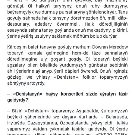
görnüşi. Ol halkyň taryhyny, onuň ruhy durmuşyny,
baýramçylyk we durmuş pursatlaryny şöhlelendirýär. Tans
goýujy sahnada halk tansyny döretmezden öň, milli däp-
dessurlary, adatlary öwrenmeli. Halk döredijiliginiň
esasynda sahna tansy goýlanda onuň maksadyny, pikirini,
ýerine ýetiriş usulyny saklamak möhüm bolup durýar.
Kärdeşim balet tansyny goýujy merhum Döwran Meredow
toparyň kemala gelmegine hem-de täze sahnalaryň
döredilmegine uly goşant goşdy. Ol toparyň beýleki
agzalary bilen bilelikde ýurdumyzyň günbatar sebitiniň
ähli ýerlerine aýlanyp, ýerli däpleri öwrendi. Onuň irginsiz
gözlegi we yhlasy «Dehistan» folklor toparymyzyň
abraýyny artdyrdy.
– «Dehistanyň» haýsy konsertleri sizde aýratyn täsir
galdyrdy?
– Biziň «Dehistan» toparymyz Aşgabatda, ýurdumyzyň
beýleki şäherlerinde we daşary ýurtlarda – Belarusda,
Hytaýda, Gazagystanda, Özbegistanda çykyş etdi. Italiýa
saparymyz ýatdan çykmajak täsirler galdyrdy. Ol ýerde
toparymyz Milan şäherinde guralan «EKSPO–2015»