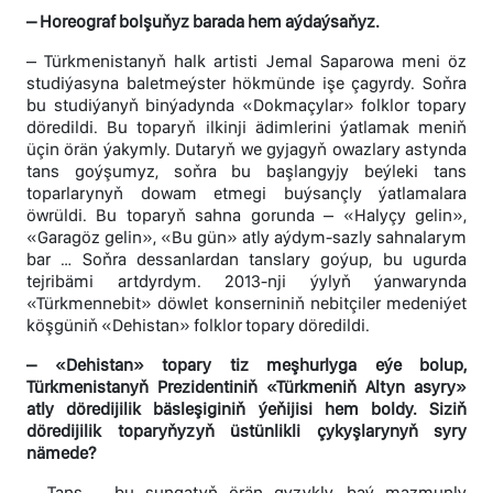
– Horeograf bolşuňyz barada hem aýdaýsaňyz.
– Türkmenistanyň halk artisti Jemal Saparowa meni öz
studiýasyna baletmeýster hökmünde işe çagyrdy. Soňra
bu studiýanyň binýadynda «Dokmaçylar» folklor topary
döredildi. Bu toparyň ilkinji ädimlerini ýatlamak meniň
üçin örän ýakymly. Dutaryň we gyjagyň owazlary astynda
tans goýşumyz, soňra bu başlangyjy beýleki tans
toparlarynyň dowam etmegi buýsançly ýatlamalara
öwrüldi. Bu toparyň sahna gorunda – «Halyçy gelin»,
«Garagöz gelin», «Bu gün» atly aýdym-sazly sahnalarym
bar … Soňra dessanlardan tanslary goýup, bu ugurda
tejribämi artdyrdym. 2013-nji ýylyň ýanwarynda
«Türkmennebit» döwlet konserniniň nebitçiler medeniýet
köşgüniň «Dehistan» folklor topary döredildi.
– «Dehistan» topary tiz meşhurlyga eýe bolup,
Türkmenistanyň Prezidentiniň «Türkmeniň Altyn asyry»
atly döredijilik bäsleşiginiň ýeňijisi hem boldy. Siziň
döredijilik toparyňyzyň üstünlikli çykyşlarynyň syry
nämede?
– Tans – bu sungatyň örän gyzykly, baý mazmunly