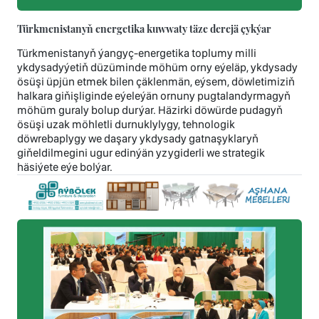
Türkmenistanyň energetika kuwwaty täze derejä çykýar
Türkmenistanyň ýangyç-energetika toplumy milli
ykdysadyýetiň düzüminde möhüm orny eýeläp, ykdysady
ösüşi üpjün etmek bilen çäklenmän, eýsem, döwletimiziň
halkara giňişliginde eýeleýän ornuny pugtalandyrmagyň
möhüm guraly bolup durýar. Häzirki döwürde pudagyň
ösüşi uzak möhletli durnuklylygy, tehnologik
döwrebaplygy we daşary ykdysady gatnaşyklaryň
giňeldilmegini ugur edinýän yzygiderli we strategik
häsiýete eýe bolýar.