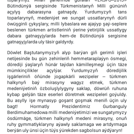
Bütindünýä sergisinde Türkmenistanyň Milli gününiň
açylyş dabarasyna gatnaşdy. Ýurdumyzyň tans
toparlarynyň, medeniýet we sungat ussatlarynyň dürli
öwüşginli çykyşlary, milli lybaslara we ajaýyp şaý-seplere
beslenen türkmen artistleriniň ýerine ýetirijilik ussatlygy
dabara gatnaşyjylarda hem-de Bütindünýä sergisine
gatnaşyjylarda uly täsir galdyrdy.
Döwlet Baştutanymyzyň alyp barýan giň gerimli işleri
netijesinde bu gün zehinleriň hemmetaraplaýyn ösmegi,
dörediji ýaşlaryň hünär taýdan kämilleşmegi üçin täze
mümkinçilikler açylýar. Ýurdumyzyň döredijilik
işgärleriniň öňünde jogapkärli wezipeler – türkmen
halkynyň baý mirasyny wagyz etmek, türkmen
medeniýetiniň özboluşlylygyny saklap, döwrüň ruhuna
kybap gelýän täze eserleri döretmek wezipeleri goýuldy.
Bu asylly işe mynasyp goşant goşmak meniň üçin uly
bagt! Hormatly Prezidentimiz Gurbanguly
Berdimuhamedowa milli medeniýetimizi we sungatymyzy
ösdürmäge, türkmen halkynyň medeni mirasyny, onuň
ruhy gymmatlyklaryny aýawly saklamaga we artdyrmaga
berýän uly ünsi üçin tüýs ýürekden sagbolsun aýdýaryn!