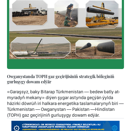
Owganystanda TOPH gaz geçirijisiniň strategik böleginiň
gurluşygy dowam edýär
«Garaşsyz, baky Bitarap Türkmenistan — bedew batly at-
myradyň mekany» diýen şygar astynda geçýän ýylda
häzirki döwrüň iri halkara energetika taslamalarynyň biri —
Türkmenistan — Owganystan — Pakistan —Hindistan
(TOPH) gaz geçirijiniň gurluşygy dowam edýär.