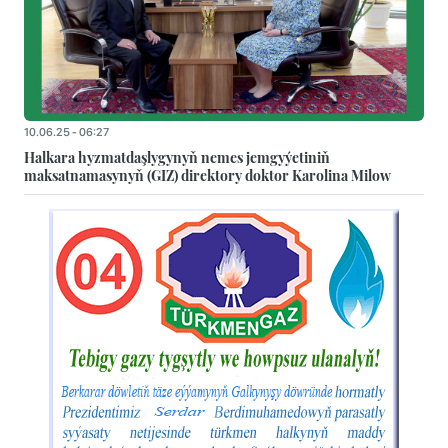
10.06.25 - 06:27
Halkara hyzmatdaşlygynyň nemes jemgyýetiniň
maksatnamasynyň (GIZ) direktory doktor Karolina Milow