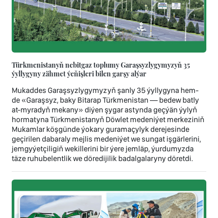
Türkmenistanyň nebitgaz toplumy Garaşsyzlygymyzyň 35
ýyllygyny zähmet ýeňişleri bilen garşy alýar
Mukaddes Garaşsyzlygymyzyň şanly 35 ýyllygyna hem-
de «Garaşsyz, baky Bitarap Türkmenistan — bedew batly
at-myradyň mekany» diýen şygar astynda geçýän ýylyň
hormatyna Türkmenistanyň Döwlet medeniýet merkeziniň
Mukamlar köşgünde ýokary guramaçylyk derejesinde
geçirilen dabaraly mejlis medeniýet we sungat işgärlerini,
jemgyýetçiligiň wekillerini bir ýere jemläp, ýurdumyzda
täze ruhubelentlik we döredijilik badalgalaryny döretdi.