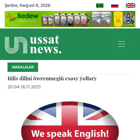
Şenbe, Awgust 8, 2026
MAKALALAR
Iňlis dilini öwrenmegiň esasy ýollary
20:04 16.11.2021