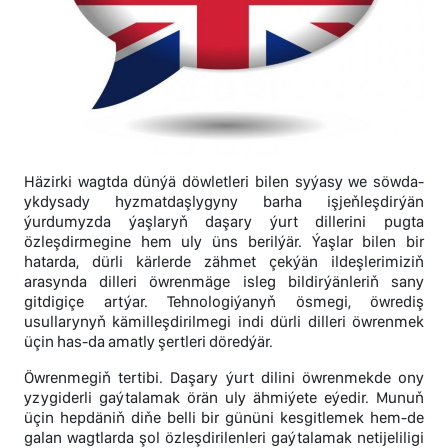
Häzirki wagtda dünýä döwletleri bilen syýasy we söwda-
ykdysady hyzmatdaşlygyny barha işjeňleşdirýän
ýurdumyzda ýaşlaryň daşary ýurt dillerini pugta
özleşdirmegine hem uly üns berilýär. Ýaşlar bilen bir
hatarda, dürli kärlerde zähmet çekýän ildeşlerimiziň
arasynda dilleri öwrenmäge isleg bildirýänleriň sany
gitdigiçe artýar. Tehnologiýanyň ösmegi, öwrediş
usullarynyň kämilleşdirilmegi indi dürli dilleri öwrenmek
üçin has-da amatly şertleri döredýär.
Öwrenmegiň tertibi. Daşary ýurt dilini öwrenmekde ony
yzygiderli gaýtalamak örän uly ähmiýete eýedir. Munuň
üçin hepdäniň diňe belli bir gününi kesgitlemek hem-de
galan wagtlarda şol özleşdirilenleri gaýtalamak netijeliligi