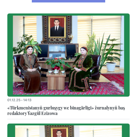
01.12.25 - 14:13
«Türkmenistanyň gurluşygy we binagärligi» žurnalynyň baş
redaktory Ýazgül Ezizowa