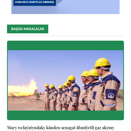
BAŞGA MAKALALAR
Mary welaýatyndaky känden senagat ähmiýetli gaz akymy