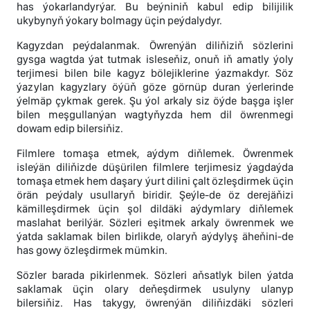
has ýokarlandyrýar. Bu beýniniň kabul edip bilijilik
ukybynyň ýokary bolmagy üçin peýdalydyr.
Kagyzdan peýdalanmak. Öwrenýän diliňiziň sözlerini
gysga wagtda ýat tutmak isleseňiz, onuň iň amatly ýoly
terjimesi bilen bile kagyz bölejiklerine ýazmakdyr. Söz
ýazylan kagyzlary öýüň göze görnüp duran ýerlerinde
ýelmäp çykmak gerek. Şu ýol arkaly siz öýde başga işler
bilen meşgullanýan wagtyňyzda hem dil öwrenmegi
dowam edip bilersiňiz.
Filmlere tomaşa etmek, aýdym diňlemek. Öwrenmek
isleýän diliňizde düşürilen filmlere terjimesiz ýagdaýda
tomaşa etmek hem daşary ýurt dilini çalt özleşdirmek üçin
örän peýdaly usullaryň biridir. Şeýle-de öz derejäňizi
kämilleşdirmek üçin şol dildäki aýdymlary diňlemek
maslahat berilýär. Sözleri eşitmek arkaly öwrenmek we
ýatda saklamak bilen birlikde, olaryň aýdylyş äheňini-de
has gowy özleşdirmek mümkin.
Sözler barada pikirlenmek. Sözleri aňsatlyk bilen ýatda
saklamak üçin olary deňeşdirmek usulyny ulanyp
bilersiňiz. Has takygy, öwrenýän diliňizdäki sözleri