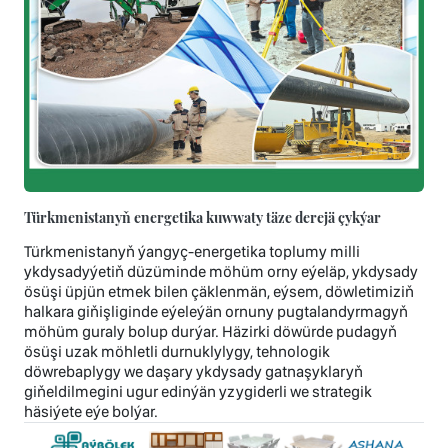
Türkmenistanyň energetika kuwwaty täze derejä çykýar
Türkmenistanyň ýangyç-energetika toplumy milli
ykdysadyýetiň düzüminde möhüm orny eýeläp, ykdysady
ösüşi üpjün etmek bilen çäklenmän, eýsem, döwletimiziň
halkara giňişliginde eýeleýän ornuny pugtalandyrmagyň
möhüm guraly bolup durýar. Häzirki döwürde pudagyň
ösüşi uzak möhletli durnuklylygy, tehnologik
döwrebaplygy we daşary ykdysady gatnaşyklaryň
giňeldilmegini ugur edinýän yzygiderli we strategik
häsiýete eýe bolýar.