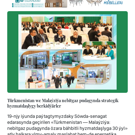
Türkmenistan we Malaýziýa nebitgaz pudagynda strategik
hyzmatdaşlygy berkidýärler
19-njy iýunda paýtagtymyzdaky Söwda-senagat
edarasynda geçirilen «Türkmenistan — Malaýziýa:
nebitgaz pudagynda özara bähbitli hyzmatdaşlyga 30 ýyl»
atly halkara ylmy-amaly maslahat hem-de energetika