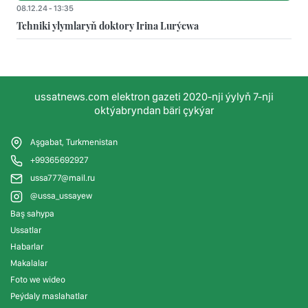
08.12.24 - 13:35
Tehniki ylymlaryň doktory Irina Lurýewa
ussatnews.com elektron gazeti 2020-nji ýylyň 7-nji
oktýabryndan bäri çykýar
Aşgabat, Turkmenistan
+99365692927
ussa777@mail.ru
@ussa_ussayew
Baş sahypa
Ussatlar
Habarlar
Makalalar
Foto we wideo
Peýdaly maslahatlar