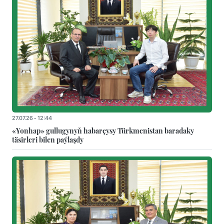
27.07.26 - 12:44
«Yonhap» gullugynyň habarçysy Türkmenistan baradaky
täsirleri bilen paýlaşdy