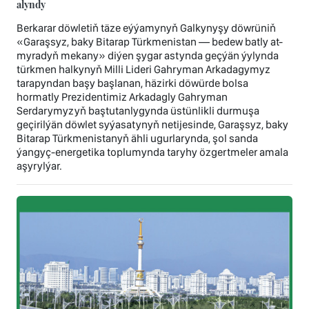
alyndy
Berkarar döwletiň täze eýýamynyň Galkynyşy döwrüniň
«Garaşsyz, baky Bitarap Türkmenistan — bedew batly at-
myradyň mekany» diýen şygar astynda geçýän ýylynda
türkmen halkynyň Milli Lideri Gahryman Arkadagymyz
tarapyndan başy başlanan, häzirki döwürde bolsa
hormatly Prezidentimiz Arkadagly Gahryman
Serdarymyzyň baştutanlygynda üstünlikli durmuşa
geçirilýän döwlet syýasatynyň netijesinde, Garaşsyz, baky
Bitarap Türkmenistanyň ähli ugurlarynda, şol sanda
ýangyç-energetika toplumynda taryhy özgertmeler amala
aşyrylýar.