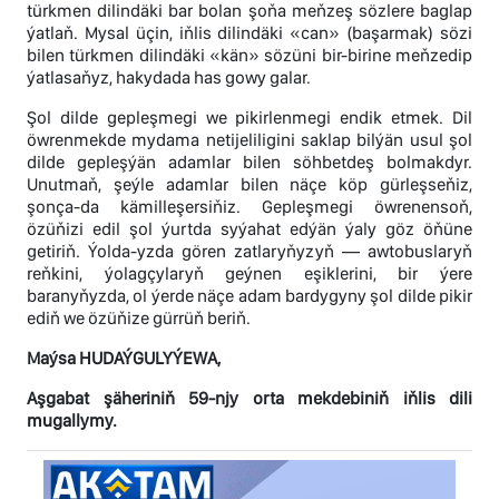
türkmen dilindäki bar bolan şoňa meňzeş sözlere baglap
ýatlaň. Mysal üçin, iňlis dilindäki «can» (başarmak) sözi
bilen türkmen dilindäki «kän» sözüni bir-birine meňzedip
ýatlasaňyz, hakydada has gowy galar.
Şol dilde gepleşmegi we pikirlenmegi endik etmek. Dil
öwrenmekde mydama netijeliligini saklap bilýän usul şol
dilde gepleşýän adamlar bilen söhbetdeş bolmakdyr.
Unutmaň, şeýle adamlar bilen näçe köp gürleşseňiz,
şonça-da kämilleşersiňiz. Gepleşmegi öwrenensoň,
özüňizi edil şol ýurtda syýahat edýän ýaly göz öňüne
getiriň. Ýolda-yzda gören zatlaryňyzyň — awtobuslaryň
reňkini, ýolagçylaryň geýnen eşiklerini, bir ýere
baranyňyzda, ol ýerde näçe adam bardygyny şol dilde pikir
ediň we özüňize gürrüň beriň.
Maýsa HUDAÝGULYÝEWA,
Aşgabat şäheriniň 59-njy orta mekdebiniň iňlis dili
mugallymy.