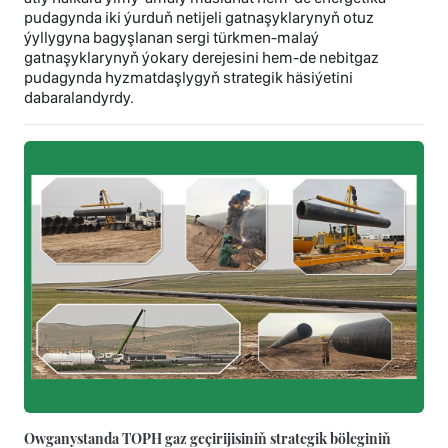
pudagynda iki ýurduň netijeli gatnaşyklarynyň otuz
ýyllygyna bagyşlanan sergi türkmen-malaý
gatnaşyklarynyň ýokary derejesini hem-de nebitgaz
pudagynda hyzmatdaşlygyň strategik häsiýetini
dabaralandyrdy.
Owganystanda TOPH gaz geçirijisiniň strategik böleginiň