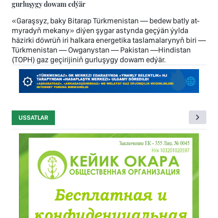
gurluşygy dowam edýär
«Garaşsyz, baky Bitarap Türkmenistan — bedew batly at-
myradyň mekany» diýen şygar astynda geçýän ýylda
häzirki döwrüň iri halkara energetika taslamalarynyň biri —
Türkmenistan — Owganystan — Pakistan —Hindistan
(TOPH) gaz geçirijiniň gurluşygy dowam edýär.
USSATLAR