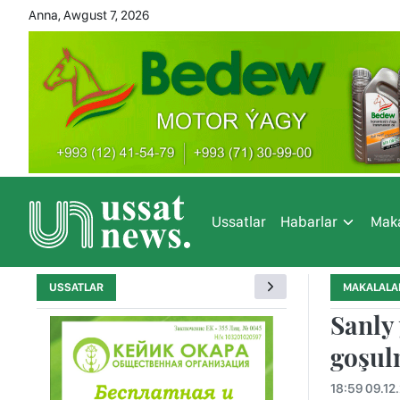
Anna, Awgust 7, 2026
Ussatlar
Habarlar
Maka
USSATLAR
MAKALALA
Sanly
goşul
18:59 09.12