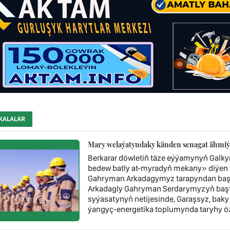
KALALAR
Mary welaýatyndaky känden senagat ähmiýe
Berkarar döwletiň täze eýýamynyň Galk
bedew batly at-myradyň mekany» diýen ş
Gahryman Arkadagymyz tarapyndan başy 
Arkadagly Gahryman Serdarymyzyň baştu
syýasatynyň netijesinde, Garaşsyz, baky
ýangyç-energetika toplumynda taryhy öz