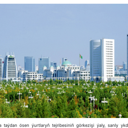
a taýdan ösen ýurtlaryň tejribesiniň görkezişi ýaly, sanly 