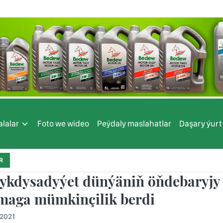
lalar
Foto we wideo
Peýdaly maslahatlar
Daşary ýurt
R
 ykdysadyýet dünýäniň öňdebaryjy
maga mümkinçilik berdi
.2021