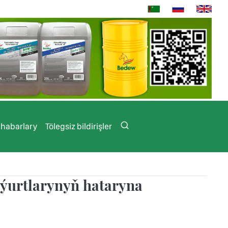
 habarlary
Tölegsiz bildirişler
 ýurtlarynyň hataryna