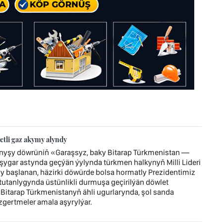
tli gaz akymy alyndy
ynyşy döwrüniň «Garaşsyz, baky Bitarap Türkmenistan —
ygar astynda geçýän ýylynda türkmen halkynyň Milli Lideri
başlanan, häzirki döwürde bolsa hormatly Prezidentimiz
tanlygynda üstünlikli durmuşa geçirilýän döwlet
 Bitarap Türkmenistanyň ähli ugurlarynda, şol sanda
gertmeler amala aşyrylýar.