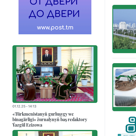
01.12.25 - 14:13
«Türkmenistanyň gurluşygy we
binagärligi» žurnalynyň baş redaktory
Ýazgül Ezizowa