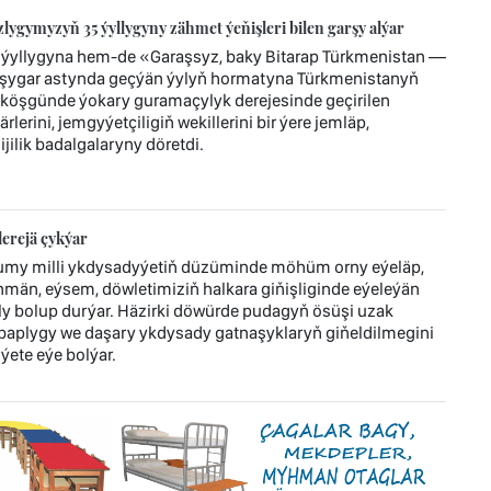
ygymyzyň 35 ýyllygyny zähmet ýeňişleri bilen garşy alýar
ýyllygyna hem-de «Garaşsyz, baky Bitarap Türkmenistan —
şygar astynda geçýän ýylyň hormatyna Türkmenistanyň
köşgünde ýokary guramaçylyk derejesinde geçirilen
lerini, jemgyýetçiligiň wekillerini bir ýere jemläp,
ilik badalgalaryny döretdi.
erejä çykýar
umy milli ykdysadyýetiň düzüminde möhüm orny eýeläp,
män, eýsem, döwletimiziň halkara giňişliginde eýeleýän
bolup durýar. Häzirki döwürde pudagyň ösüşi uzak
ebaplygy we daşary ykdysady gatnaşyklaryň giňeldilmegini
ýete eýe bolýar.