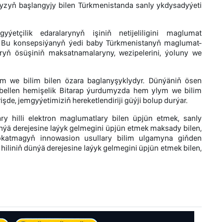
zyň başlangyjy bilen Türkmenistanda sanly ykdysadyýeti
tçilik edaralarynyň işiniň netijeliligini maglumat
. Bu konsepsiýanyň ýedi baby Türkmenistanyň maglumat-
yň ösüşiniň maksatnamalaryny, wezipelerini, ýoluny we
ym we bilim bilen özara baglanyşyklydyr. Dünýäniň ösen
 bellen hemişelik Bitarap ýurdumyzda hem ylym we bilim
e, jemgyýetimiziň hereketlendiriji güýji bolup durýar.
y hilli elektron maglumatlary bilen üpjün etmek, sanly
nýä derejesine laýyk gelmegini üpjün etmek maksady bilen,
okatmagyň innowasion usullary bilim ulgamyna giňden
iliniň dünýä derejesine laýyk gelmegini üpjün etmek bilen,