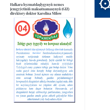
Halkara hyzmatdaşlygynyň nemes
jemgyýetiniň maksatnamasynyň (GIZ)
direktory doktor Karolina Milow