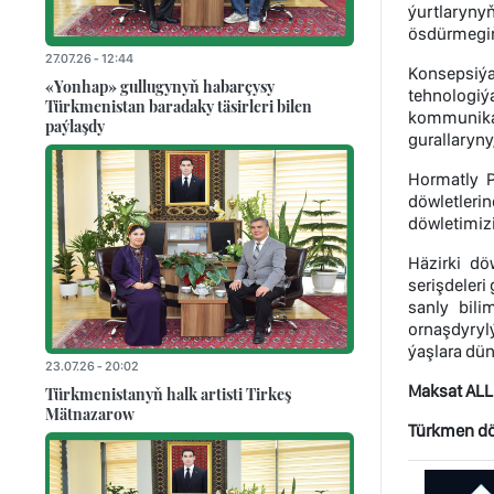
ýurtlaryny
ösdürmegiň
27.07.26 - 12:44
Konsepsiý
«Yonhap» gullugynyň habarçysy
tehnologiý
Türkmenistan baradaky täsirleri bilen
kommunikas
paýlaşdy
gurallaryny
Hormatly P
döwletleri
döwletimizi
Häzirki dö
serişdeler
sanly bil
ornaşdyrylý
ýaşlara dün
23.07.26 - 20:02
Maksat AL
Türkmenistanyň halk artisti Tirkeş
Mätnazarow
Türkmen döw