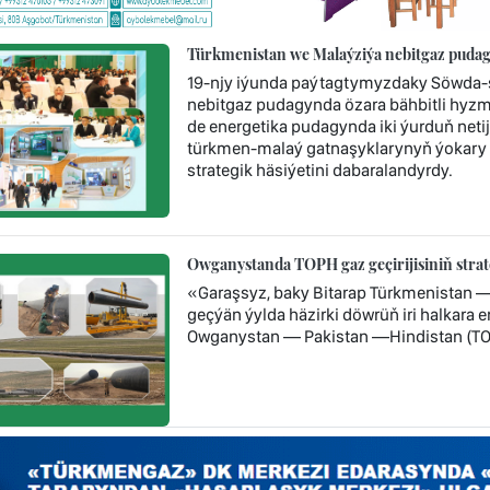
Türkmenistan we Malaýziýa nebitgaz pudag
19-njy iýunda paýtagtymyzdaky Söwda-s
nebitgaz pudagynda özara bähbitli hyzm
de energetika pudagynda iki ýurduň neti
türkmen-malaý gatnaşyklarynyň ýokary
strategik häsiýetini dabaralandyrdy.
Owganystanda TOPH gaz geçirijisiniň stra
«Garaşsyz, baky Bitarap Türkmenistan 
geçýän ýylda häzirki döwrüň iri halkara
Owganystan — Pakistan —Hindistan (TOP