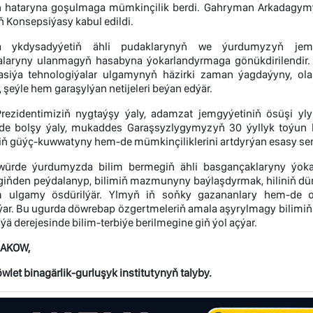
ň hataryna goşulmaga mümkinçilik berdi. Gahryman Arkadagymy
 Konsepsiýasy kabul edildi.
a ykdysadyýetiň ähli pudaklarynyň we ýurdumyzyň jemgyýe
alaryny ulanmagyň hasabyna ýokarlandyrmaga gönükdirilendir
iýa tehnologiýalar ulgamynyň häzirki zaman ýagdaýyny, olar
, şeýle hem garaşylýan netijeleri beýan edýär.
rezidentimiziň nygtaýşy ýaly, adamzat jemgyýetiniň ösüşi yl
nde bolşy ýaly, mukaddes Garaşsyzlygymyzyň 30 ýyllyk toýun
ň güýç-kuwwatyny hem-de mümkinçiliklerini artdyrýan esasy serişd
würde ýurdumyzda bilim bermegiň ähli basgançaklaryny ýokar
i giňden peýdalanyp, bilimiň mazmunyny baýlaşdyrmak, hiliniň dü
im ulgamy ösdürilýär. Ylmyň iň soňky gazananlary hem-de 
ar. Bu ugurda döwrebap özgertmeleriň amala aşyrylmagy bilimiň h
ýä derejesinde bilim-terbiýe berilmegine giň ýol açýar.
LAKOW,
let binagärlik-gurluşyk institutynyň talyby.