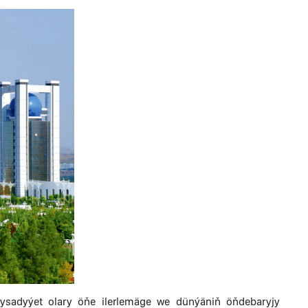
ykdysadyýet olary öňe ilerlemäge we dünýäniň öňdebaryjy