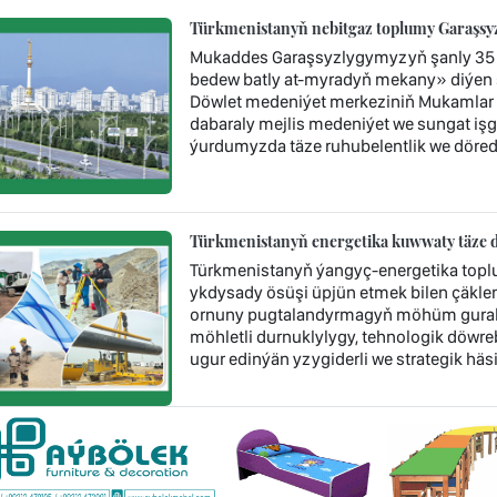
Türkmenistanyň nebitgaz toplumy Garaşsyzl
Mukaddes Garaşsyzlygymyzyň şanly 35 
bedew batly at-myradyň mekany» diýen 
Döwlet medeniýet merkeziniň Mukamlar 
dabaraly mejlis medeniýet we sungat işgär
ýurdumyzda täze ruhubelentlik we döredij
Türkmenistanyň energetika kuwwaty täze d
Türkmenistanyň ýangyç-energetika topl
ykdysady ösüşi üpjün etmek bilen çäklen
ornuny pugtalandyrmagyň möhüm guraly 
möhletli durnuklylygy, tehnologik döwr
ugur edinýän yzygiderli we strategik häsi