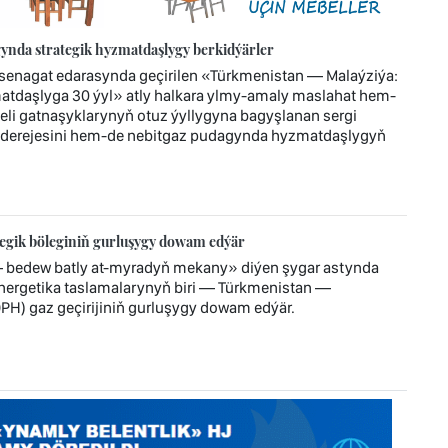
ynda strategik hyzmatdaşlygy berkidýärler
enagat edarasynda geçirilen «Türkmenistan — Malaýziýa:
atdaşlyga 30 ýyl» atly halkara ylmy-amaly maslahat hem-
jeli gatnaşyklarynyň otuz ýyllygyna bagyşlanan sergi
 derejesini hem-de nebitgaz pudagynda hyzmatdaşlygyň
tegik böleginiň gurluşygy dowam edýär
— bedew batly at-myradyň mekany» diýen şygar astynda
 energetika taslamalarynyň biri — Türkmenistan —
H) gaz geçirijiniň gurluşygy dowam edýär.