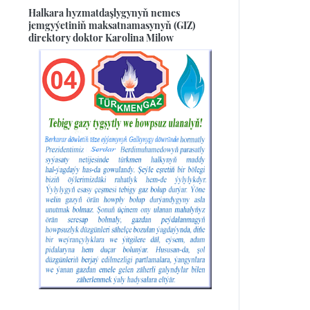
Halkara hyzmatdaşlygynyň nemes
jemgyýetiniň maksatnamasynyň (GIZ)
direktory doktor Karolina Milow