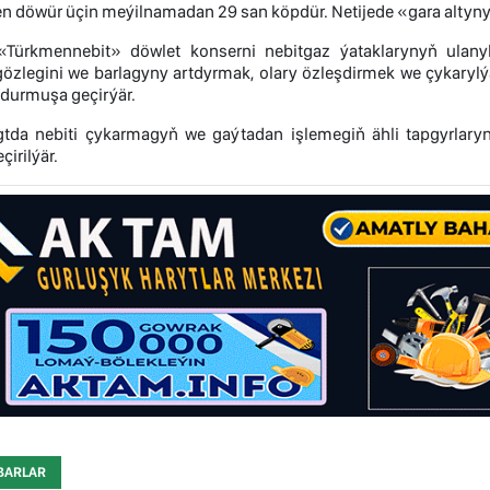
len döwür üçin meýilnamadan 29 san köpdür. Netijede «gara alty
ürkmennebit» döwlet konserni nebitgaz ýataklarynyň ulanyly
 gözlegini we barlagyny artdyrmak, olary özleşdirmek we çykaryl
durmuşa geçirýär.
gtda nebiti çykarmagyň we gaýtadan işlemegiň ähli tapgyrlaryny
irilýär.
BARLAR