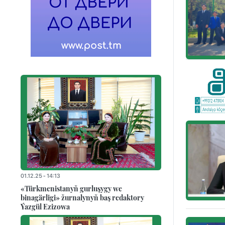
01.12.25 - 14:13
«Türkmenistanyň gurluşygy we
binagärligi» žurnalynyň baş redaktory
Ýazgül Ezizowa