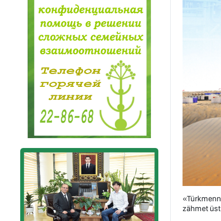
«Türkmenne
zähmet üstü