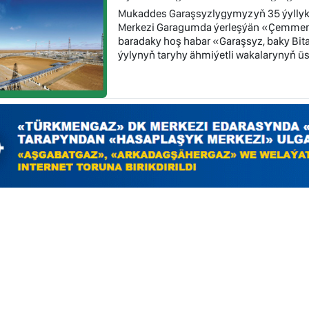
Mukaddes Garaşsyzlygymyzyň 35 ýyllyk
Merkezi Garagumda ýerleşýän «Çemmerl
baradaky hoş habar «Garaşsyz, baky Bi
ýylynyň taryhy ähmiýetli wakalarynyň üst