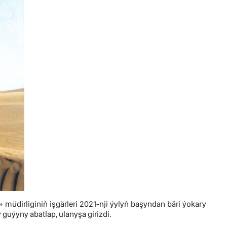
üdirliginiň işgärleri 2021-nji ýylyň başyndan bäri ýokary
guýyny abatlap, ulanyşa girizdi.