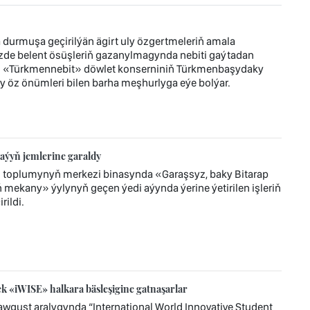
durmuşa geçirilýän ägirt uly özgertmeleriň amala
zde belent ösüşleriň gazanylmagynda nebiti gaýtadan
r. «Türkmennebit» döwlet konserniniň Türkmenbaşydaky
y öz önümleri bilen barha meşhurlyga eýe bolýar.
aýyň jemlerine garaldy
z toplumynyň merkezi binasynda «Garaşsyz, baky Bitarap
mekany» ýylynyň geçen ýedi aýynda ýerine ýetirilen işleriň
ildi.
 «iWISE» halkara bäsleşigine gatnaşarlar
wgust aralygynda “International World Innovative Student