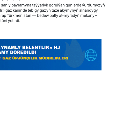
 şanly baýramyna taýýarlyk görülýän günlerde ýurdumyzyň
i» gaz käninde tebigy gazyň täze akymynyň alnandygy
tarap Türkmenistan — bedew batly at-myradyň mekany»
üni ýetirdi.