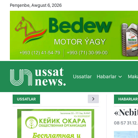
Penşenbe, Awgust 6, 2026
Ussatlar
Habarlar
Maka
USSATLAR
HABARLAR
«Nebi
08:57 31.12