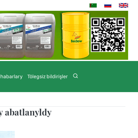
 habarlary
Tölegsiz bildirişler
y abatlanyldy