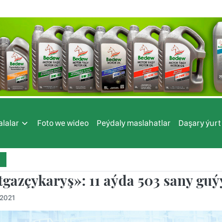
lalar
Foto we wideo
Peýdaly maslahatlar
Daşary ýurt
tgazçykaryş»: 11 aýda 503 sany guý
.2021