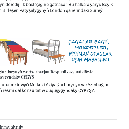
ň döredijilik bäsleşigine gatnaşar. Bu halkara ýaryş Beýik
ň Birleşen Patyşalygynyň London şäherindäki Surreý
urtlarynyň we Azerbaýjan Respublikasynyň döwlet
uşuşygyndaky ÇYKYŞ
imuhamedowyň Merkezi Aziýa ýurtlarynyň we Azerbaýjan
ň resmi däl konsultatiw duşuşygyndaky ÇYKYŞY.
akymy alyndy