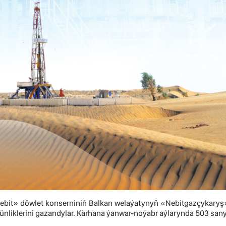
bit» döwlet konserniniň Balkan welaýatynyň «Nebitgazçykaryş» m
nliklerini gazandylar. Kärhana ýanwar-noýabr aýlarynda 503 sany 