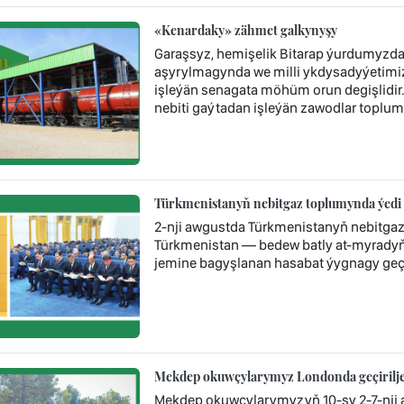
«Kenardaky» zähmet galkynyşy
Garaşsyz, hemişelik Bitarap ýurdumyzda 
aşyrylmagynda we milli ykdysadyýetimi
işleýän senagata möhüm orun degişlidi
nebiti gaýtadan işleýän zawodlar toplum
Türkmenistanyň nebitgaz toplumynda ýedi 
2-nji awgustda Türkmenistanyň nebitga
Türkmenistan — bedew batly at-myradyň 
jemine bagyşlanan hasabat ýygnagy geçir
Mekdep okuwçylarymyz Londonda geçiriljek
Mekdep okuwçylarymyzyň 10-sy 2-7-nji a