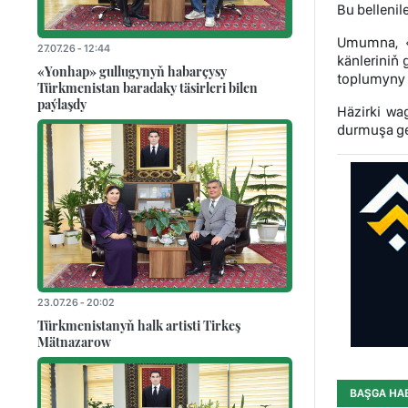
Bu belleni
Umumna, «T
27.07.26 - 12:44
känleriniň
«Yonhap» gullugynyň habarçysy
toplumyny 
Türkmenistan baradaky täsirleri bilen
paýlaşdy
Häzirki wa
durmuşa geç
23.07.26 - 20:02
Türkmenistanyň halk artisti Tirkeş
Mätnazarow
BAŞGA HA