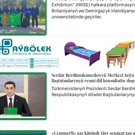
Exhibition” (iWISE) halkara platformasyny
Britaniýanyň we Demirgazyk Irlandiýany
uniwersitetinde geçiriler.
Serdar Berdimuhamedowyň Merkezi Aziýa ý
Baştutanlarynyň resmi däl konsultatiw d
Türkmenistanyň Prezidenti Serdar Berd
Respublikasynyň döwlet Baştutanlaryny
«Çemmerli» gaz käninde täze senagat gaz 