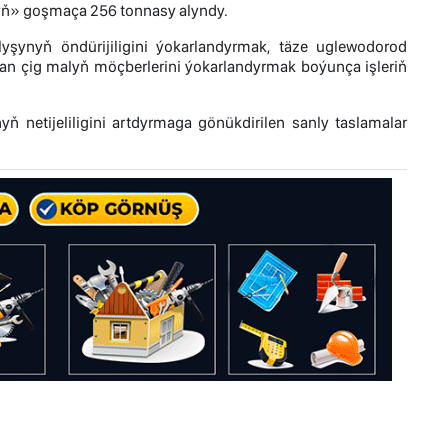
nyň» goşmaça 256 tonnasy alyndy.
şynyň öndürijiligini ýokarlandyrmak, täze uglewodorod
ýan çig malyň möçberlerini ýokarlandyrmak boýunça işleriň
ň netijeliligini artdyrmaga gönükdirilen sanly taslamalar