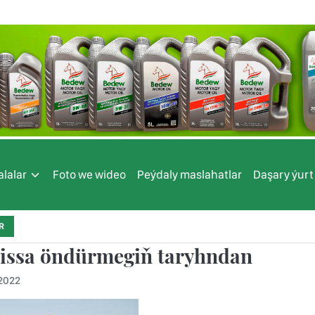
lalar
Foto we wideo
Peýdaly maslahatlar
Daşary ýurt
R
issa öndürmegiň taryhndan
.2022