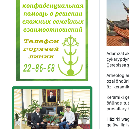
Adamzat ak
çykarypdyr
Çerepissa ş
Arheologla
ozal öndür
özi kerami
Keramiki ç
öňünde tut
pursatlary 
Häzirki wa
gelüwliligi