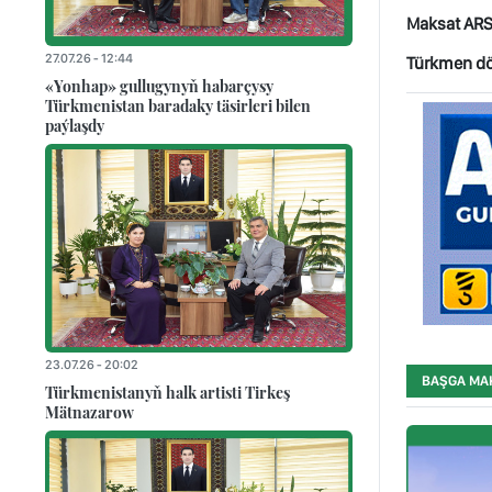
Maksat AR
27.07.26 - 12:44
Türkmen döw
«Yonhap» gullugynyň habarçysy
Türkmenistan baradaky täsirleri bilen
paýlaşdy
23.07.26 - 20:02
BAŞGA MA
Türkmenistanyň halk artisti Tirkeş
Mätnazarow