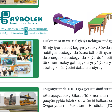
Türkmenistan we Malaýziýa nebitgaz pudag
19-njy iýunda paýtagtymyzdaky Söwda-s
nebitgaz pudagynda özara bähbitli hyzm
de energetika pudagynda iki ýurduň neti
türkmen-malaý gatnaşyklarynyň ýokary
strategik häsiýetini dabaralandyrdy.
Owganystanda TOPH gaz geçirijisiniň stra
«Garaşsyz, baky Bitarap Türkmenistan 
geçýän ýylda häzirki döwrüň iri halkara
Owganystan — Pakistan —Hindistan (TOP