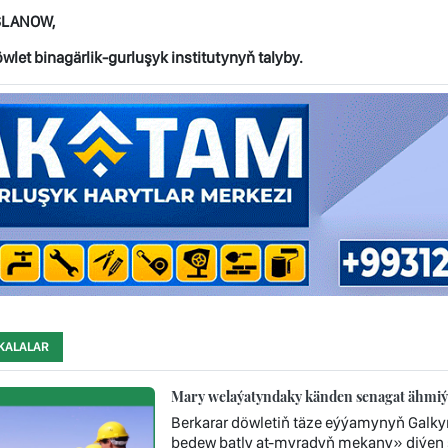
SLANOW,
let binagärlik-gurluşyk institutynyň talyby.
KALALAR
Mary welaýatyndaky känden senagat ähmiýe
Berkarar döwletiň täze eýýamynyň Galk
bedew batly at-myradyň mekany» diýen ş