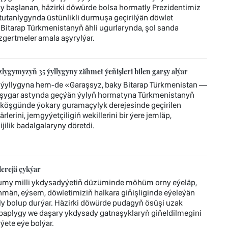
başlanan, häzirki döwürde bolsa hormatly Prezidentimiz
tanlygynda üstünlikli durmuşa geçirilýän döwlet
 Bitarap Türkmenistanyň ähli ugurlarynda, şol sanda
gertmeler amala aşyrylýar.
ygymyzyň 35 ýyllygyny zähmet ýeňişleri bilen garşy alýar
ýyllygyna hem-de «Garaşsyz, baky Bitarap Türkmenistan —
şygar astynda geçýän ýylyň hormatyna Türkmenistanyň
köşgünde ýokary guramaçylyk derejesinde geçirilen
lerini, jemgyýetçiligiň wekillerini bir ýere jemläp,
ilik badalgalaryny döretdi.
erejä çykýar
umy milli ykdysadyýetiň düzüminde möhüm orny eýeläp,
män, eýsem, döwletimiziň halkara giňişliginde eýeleýän
bolup durýar. Häzirki döwürde pudagyň ösüşi uzak
ebaplygy we daşary ykdysady gatnaşyklaryň giňeldilmegini
ýete eýe bolýar.