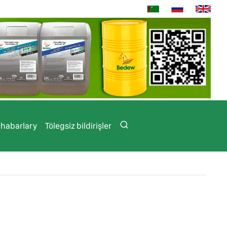
 habarlary
Tölegsiz bildirişler