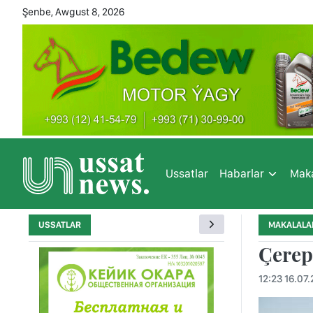
Şenbe, Awgust 8, 2026
Ussatlar
Habarlar
Maka
USSATLAR
MAKALALA
Çerep
12:23 16.07