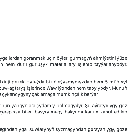
ygallardan goranmak üçin öýleri gurmagyň ähmiýetini ýüze
 hem dürli gurluşyk materiallary işlenip taýýarlanypdyr.
 ilkinji gezek Hytaýda biziň eýýamymyzdan hem 5 müň ýyl
gazuw-agtaryş işlerinde Wawilýondan hem tapylypdyr. Munuň
ze çykandygyny çaklamaga mümkinçilik berýär.
y onuň ýangynlara çydamly bolmagydyr. Şu aýratynlygy göz
ň çerepissa bilen basyrylmagy hakynda kanun kabul edilen
ň üçeginden ygal suwlarynyň syzmagyndan goraýanlygy, göze