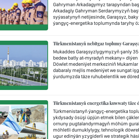
Gahryman Arkadagymyz tarapyndan başy 
Arkadagly Gahryman Serdarymyzyň baştu
syýasatynyň netijesinde, Garaşsyz, baky
ýangyç-energetika toplumynda taryhy öz
Türkmenistanyň nebitgaz toplumy Garaşsyzl
Mukaddes Garaşsyzlygymyzyň şanly 35 
bedew batly at-myradyň mekany» diýen 
Döwlet medeniýet merkeziniň Mukamlar 
dabaraly mejlis medeniýet we sungat işgär
ýurdumyzda täze ruhubelentlik we döredij
Türkmenistanyň energetika kuwwaty täze d
Türkmenistanyň ýangyç-energetika topl
ykdysady ösüşi üpjün etmek bilen çäklen
ornuny pugtalandyrmagyň möhüm guraly 
möhletli durnuklylygy, tehnologik döwr
ugur edinýän yzygiderli we strategik häsi