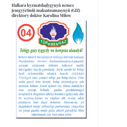
Halkara hyzmatdaşlygynyň nemes
jemgyýetiniň maksatnamasynyň (GIZ)
direktory doktor Karolina Milow