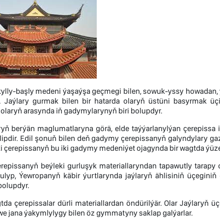
ylly-başly medeni ýaşaýşa geçmegi bilen, sowuk-yssy howadan, 
. Jaýlary gurmak bilen bir hatarda olaryň üstüni basyrmak üçin
olaryň arasynda iň gadymylarynyň biri bolupdyr.
ryň berýän maglumatlaryna görä, elde taýýarlanylýan çerepissa
ilipdir. Edil şonuň bilen deň gadymy çerepissanyň galyndylary 
ki çerepissanyň bu iki gadymy medeniýet ojagynda bir wagtda ýü
erepissanyň beýleki gurluşyk materiallaryndan tapawutly tarap
ulyp, Ýewropanyň käbir ýurtlarynda jaýlaryň ählisiniň üçegini
bolupdyr.
gtda çerepissalar dürli materiallardan öndürilýär. Olar Jaýlary
 we jana ýakymlylygy bilen öz gymmatyny saklap galýarlar.