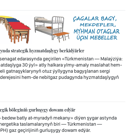
ynda strategik hyzmatdaşlygy berkidýärler
enagat edarasynda geçirilen «Türkmenistan — Malaýziýa:
atdaşlyga 30 ýyl» atly halkara ylmy-amaly maslahat hem-
jeli gatnaşyklarynyň otuz ýyllygyna bagyşlanan sergi
 derejesini hem-de nebitgaz pudagynda hyzmatdaşlygyň
tegik böleginiň gurluşygy dowam edýär
— bedew batly at-myradyň mekany» diýen şygar astynda
 energetika taslamalarynyň biri — Türkmenistan —
H) gaz geçirijiniň gurluşygy dowam edýär.