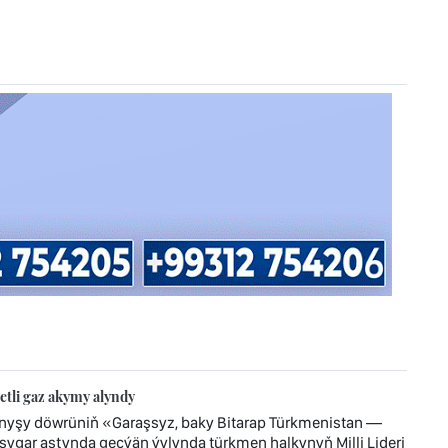
tli gaz akymy alyndy
ynyşy döwrüniň «Garaşsyz, baky Bitarap Türkmenistan —
ygar astynda geçýän ýylynda türkmen halkynyň Milli Lideri