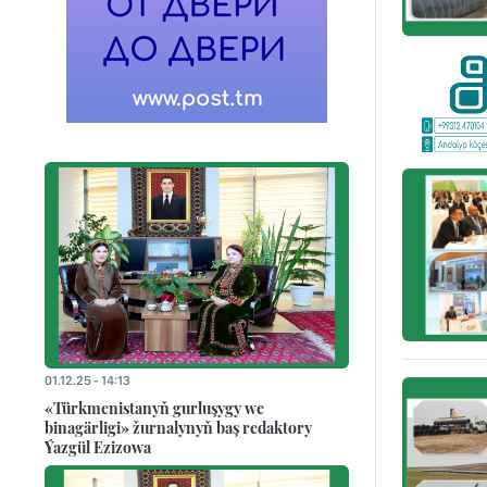
01.12.25 - 14:13
«Türkmenistanyň gurluşygy we
binagärligi» žurnalynyň baş redaktory
Ýazgül Ezizowa