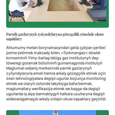
Parnik gazlarynyň zyňyndylaryna gözegçilik etmekde okuw
sapaklary
Ählumumy metan borçnamasyndan gelip çykýan şertleri
ýerine ýetirmek maksady bilen, «Türkmengaz» döwlet
konserniniň Ylmy-barlag tebigy gaz institutynyň daş-
töweregi goramak bölüminiň gurnamagynda institutyň
Maglumat-seljeriş merkezinde parnik gazlarynyň
zyňyndylaryna emeli hemra arkaly gözegçilik etmek üçin
ösen tehnologiýalara degişli ugurlar boýunça monitoring
etmek we olaryň üstünde takyklyga baha bermek,
maglumatlary werifikasiýa etmek we başga-da degişli
ugurlarda iş alyp barmaklygyň halkara usullaryna degişli
wideoaragatnaşyk arkaly onlaýn okuw sapaklary geçirildi.