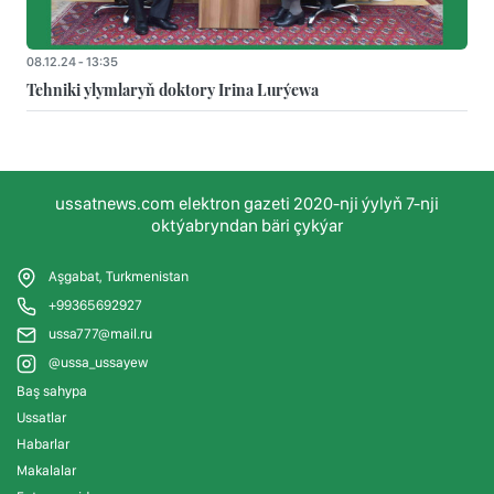
08.12.24 - 13:35
Tehniki ylymlaryň doktory Irina Lurýewa
ussatnews.com elektron gazeti 2020-nji ýylyň 7-nji
oktýabryndan bäri çykýar
Aşgabat, Turkmenistan
+99365692927
ussa777@mail.ru
@ussa_ussayew
Baş sahypa
Ussatlar
Habarlar
Makalalar