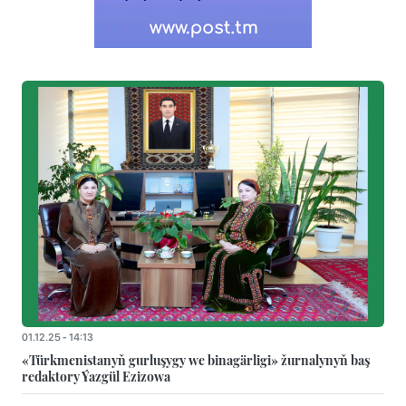
01.12.25 - 14:13
«Türkmenistanyň gurluşygy we binagärligi» žurnalynyň baş
redaktory Ýazgül Ezizowa