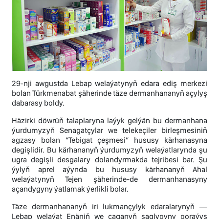
29-nji awgustda Lebap welaýatynyň edara ediş merkezi
bolan Türkmenabat şäherinde täze dermanhananyň açylyş
dabarasy boldy.
Häzirki döwrüň talaplaryna laýyk gelýän bu dermanhana
ýurdumyzyň Senagatçylar we telekeçiler birleşmesiniň
agzasy bolan “Tebigat çeşmesi” hususy kärhanasyna
degişlidir. Bu kärhananyň ýurdumyzyň welaýatlarynda şu
ugra degişli desgalary dolandyrmakda tejribesi bar. Şu
ýylyň aprel aýynda bu hususy kärhananyň Ahal
welaýatynyň Tejen şäherinde-de dermanhanasyny
açandygyny ýatlamak ýerlikli bolar.
Täze dermanhananyň iri lukmançylyk edaralarynyň —
Lebap welaýat Enäniň we çaganyň saglygyny goraýyş