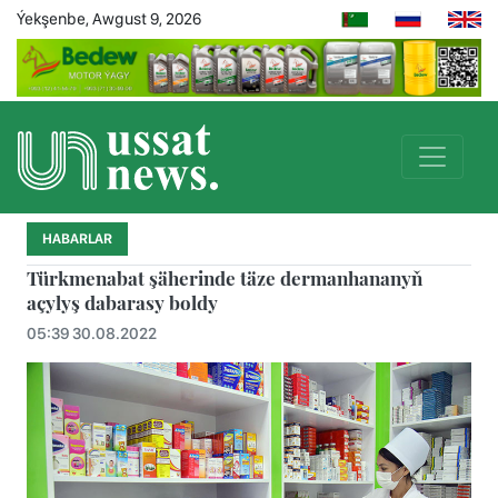
Ýekşenbe, Awgust 9, 2026
HABARLAR
Türkmenabat şäherinde täze dermanhananyň
açylyş dabarasy boldy
05:39 30.08.2022