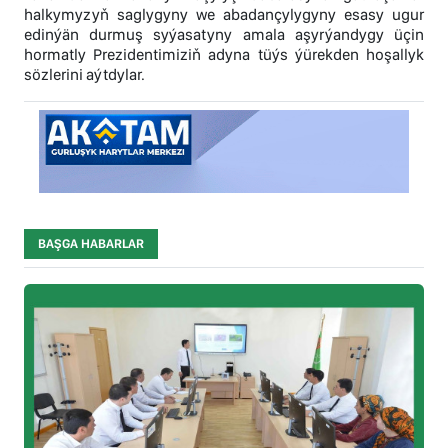
halkymyzyň saglygyny we abadançylygyny esasy ugur
edinýän durmuş syýasatyny amala aşyrýandygy üçin
hormatly Prezidentimiziň adyna tüýs ýürekden hoşallyk
sözlerini aýtdylar.
BAŞGA HABARLAR