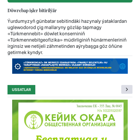
Döwrebap işler bitirilýär
Ýurdumyzyň günbatar sebitindäki hazynaly ýataklardan
uglewodorod çig mallaryny gözläp tapmagy
«Türkmennebit» döwlet konserniniň
«Türkmennebitgeofizika» müdirliginiň hünärmenleriniň
irginsiz we netijeli zähmetinden aýrybaşga göz öňüne
getirmek kyndyr.
USSATLAR