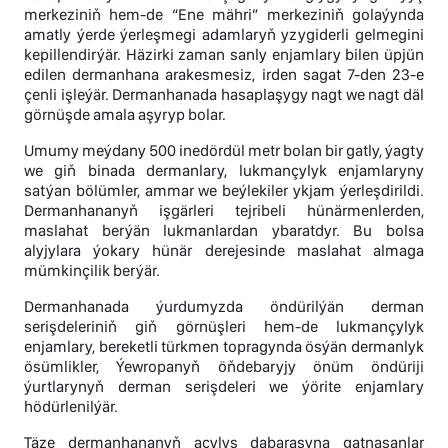
merkeziniň hem-de “Ene mähri” merkeziniň golaýynda
amatly ýerde ýerleşmegi adamlaryň yzygiderli gelmegini
kepillendirýär. Häzirki zaman sanly enjamlary bilen üpjün
edilen dermanhana arakesmesiz, irden sagat 7-den 23-e
çenli işleýär. Dermanhanada hasaplaşygy nagt we nagt däl
görnüşde amala aşyryp bolar.
Umumy meýdany 500 inedördül metr bolan bir gatly, ýagty
we giň binada dermanlary, lukmançylyk enjamlaryny
satýan bölümler, ammar we beýlekiler ykjam ýerleşdirildi.
Dermanhananyň işgärleri tejribeli hünärmenlerden,
maslahat berýän lukmanlardan ybaratdyr. Bu bolsa
alyjylara ýokary hünär derejesinde maslahat almaga
mümkinçilik berýär.
Dermanhanada ýurdumyzda öndürilýän derman
serişdeleriniň giň görnüşleri hem-de lukmançylyk
enjamlary, bereketli türkmen topragynda ösýän dermanlyk
ösümlikler, Ýewropanyň öňdebaryjy önüm öndüriji
ýurtlarynyň derman serişdeleri we ýörite enjamlary
hödürlenilýär.
Täze dermanhananyň açylyş dabarasyna gatnaşanlar