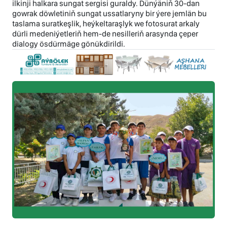
ilkinji halkara sungat sergisi guraldy. Dünýäniň 30-dan
gowrak döwletiniň sungat ussatlaryny bir ýere jemlän bu
taslama suratkeşlik, heýkeltaraşlyk we fotosurat arkaly
dürli medeniýetleriň hem-de nesilleriň arasynda çeper
dialogy ösdürmäge gönükdirildi.