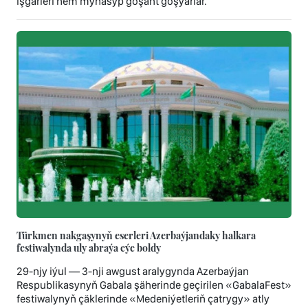
işgärleri hem mynasyp goşant goşýarlar.
Türkmen nakgaşynyň eserleri Azerbaýjandaky halkara
festiwalynda uly abraýa eýe boldy
29-njy iýul — 3-nji awgust aralygynda Azerbaýjan
Respublikasynyň Gabala şäherinde geçirilen «GabalaFest»
festiwalynyň çäklerinde «Medeniýetleriň çatrygy» atly