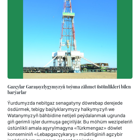
Gazçylar Garaşsyzlygymyzyň toýuna zähmet üstünlikleri bilen
barýarlar
Ýurdumyzda nebitgaz senagatyny döwrebap derejede
ösdürmek, tebigy baýlyklarymyzy halkymyzyň we
Watanymyzyň bähbidine netijeli peýdalanmak ugrunda
giň gerimli işler durmuşa geçirilýär. Bu möhüm wezipeleriň
üstünlikli amala aşyrylmagyna «Türkmengaz» döwlet
konserniniň «Lebapgazçykaryş» müdirliginiň agzybir