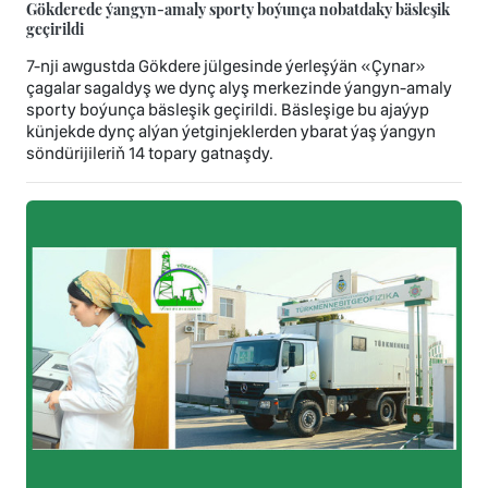
Gökderede ýangyn-amaly sporty boýunça nobatdaky bäsleşik
geçirildi
7-nji awgustda Gökdere jülgesinde ýerleşýän «Çynar»
çagalar sagaldyş we dynç alyş merkezinde ýangyn-amaly
sporty boýunça bäsleşik geçirildi. Bäsleşige bu ajaýyp
künjekde dynç alýan ýetginjeklerden ybarat ýaş ýangyn
söndürijileriň 14 topary gatnaşdy.