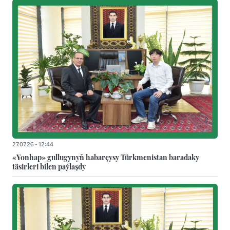
27.07.26 - 12:44
«Yonhap» gullugynyň habarçysy Türkmenistan baradaky
täsirleri bilen paýlaşdy