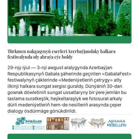
Türkmen nakgaşynyň eserleri Azerbaýjandaky halkara
festiwalynda uly abraýa eýe boldy
29-njy iýul — 3-nji awgust aralygynda Azerbaýjan
Respublikasynyň Gabala şäherinde geçirilen «GabalaFest»
festiwalynyň çäklerinde «Medeniýetleriň çatrygy» atly
ilkinji halkara sungat sergisi guraldy. Dünýäniň 30-dan
gowrak döwletiniň sungat ussatlaryny bir ýere jemlän bu
taslama suratkeşlik, heýkeltaraşlyk we fotosurat arkaly
dürli medeniýetleriň hem-de nesilleriň arasynda çeper
dialogy ösdürmäge gönükdirildi.