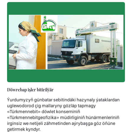
Döwrebap işler bitirilýär
Ýurdumyzyň günbatar sebitindäki hazynaly ýataklardan
uglewodorod çig mallaryny gözläp tapmagy
«Türkmennebit» döwlet konserniniň
«Türkmennebitgeofizika» müdirliginiň hünärmenleriniň
irginsiz we netijeli zähmetinden aýrybaşga göz öňüne
getirmek kyndyr.