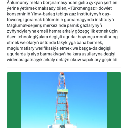
Ählumumy metan borçnamasyndan gelip çykýan şertleri
ýerine ýetirmek maksady bilen, «Türkmengaz» döwlet
konserniniň Ylmy-barlag tebigy gaz institutynyň daş-
töweregi goramak bölüminiň gurnamagynda institutyň
Maglumat-seljeriş merkezinde parnik gazlarynyň
zyňyndylaryna emeli hemra arkaly gözegçilik etmek üçin
ösen tehnologiýalara degişli ugurlar boýunça monitoring
etmek we olaryň üstünde takyklyga baha bermek,
maglumatlary werifikasiýa etmek we başga-da degişli
ugurlarda iş alyp barmaklygyň halkara usullaryna degişli
wideoaragatnaşyk arkaly onlaýn okuw sapaklary geçirildi.