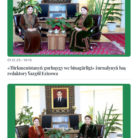
01.12.25 - 14:13
«Türkmenistanyň gurluşygy we binagärligi» žurnalynyň baş
redaktory Ýazgül Ezizowa