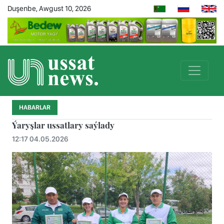
Duşenbe, Awgust 10, 2026
HABARLAR
Ýaryşlar ussatlary saýlady
12:17 04.05.2026