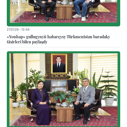
27.07.26 - 12:44
«Yonhap» gullugynyň habarçysy Türkmenistan baradaky
täsirleri bilen paýlaşdy