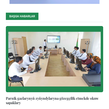
BAŞGA HABARLAR
Parnik gazlarynyň zyňyndylaryna gözegçilik etmekde okuw
sapaklary