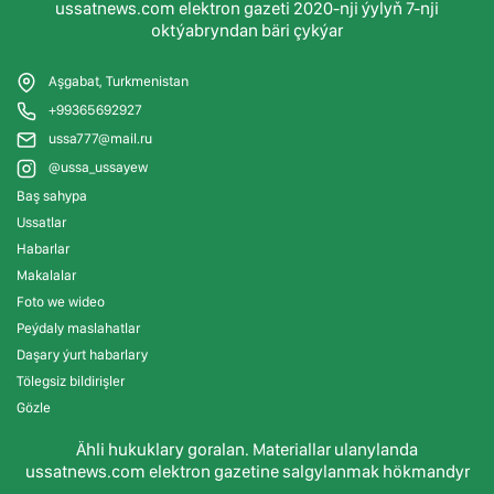
ussatnews.com elektron gazeti 2020-nji ýylyň 7-nji
oktýabryndan bäri çykýar
Aşgabat, Turkmenistan
+99365692927
ussa777@mail.ru
@ussa_ussayew
Baş sahypa
Ussatlar
Habarlar
Makalalar
Foto we wideo
Peýdaly maslahatlar
Daşary ýurt habarlary
Tölegsiz bildirişler
Gözle
Ähli hukuklary goralan. Materiallar ulanylanda
ussatnews.com elektron gazetine salgylanmak hökmandyr