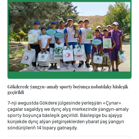
Gökderede ýangyn-amaly sporty boýunça nobatdaky bäsleşik
geçirildi
7-nji awgustda Gökdere jülgesinde ýerleşýän «Çynar»
çagalar sagaldyş we dynç alyş merkezinde ýangyn-amaly
sporty boýunça bäsleşik geçirildi. Bäsleşige bu ajaýyp
künjekde dynç alýan ýetginjeklerden ybarat ýaş ýangyn
söndürijileriň 14 topary gatnaşdy.