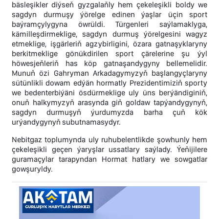
bäsleşikler diýseň gyzgalaňly hem çekeleşikli boldy we
sagdyn durmuşy ýörelge edinen ýaşlar üçin sport
baýramçylygyna öwrüldi. Türgenleri saýlamaklyga,
kämilleşdirmeklige, sagdyn durmuş ýörelgesini wagyz
etmeklige, işgärleriň agzybirligini, özara gatnaşyklaryny
berkitmeklige gönükdirilen sport çärelerine şu ýyl
höwesjeňleriň has köp gatnaşandygyny bellemelidir.
Munuň özi Gahryman Arkadagymyzyň başlangyçlaryny
sütünlikli dowam edýän hormatly Prezidentimiziň sporty
we bedenterbiýäni ösdürmeklige uly üns berýändiginiň,
onuň halkymyzyň arasynda giň goldaw tapýandygynyň,
sagdyn durmuşyň ýurdumyzda barha çuň kök
urýandygynyň subutnamasydyr.
Nebitgaz toplumynda uly ruhubelentlikde şowhunly hem
çekeleşikli geçen ýaryşlar ussatlary saýlady. Ýeňijilere
guramaçylar tarapyndan Hormat hatlary we sowgatlar
gowşuryldy.