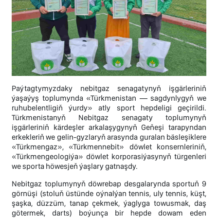
Paýtagtymyzdaky nebitgaz senagatynyň işgärleriniň
ýaşaýyş toplumynda «Türkmenistan — sagdynlygyň we
ruhubelentligiň ýurdy» atly sport hepdeligi geçirildi.
Türkmenistanyň Nebitgaz senagaty toplumynyň
işgärleriniň kärdeşler arkalaşygynyň Geňeşi tarapyndan
erkekleriň we gelin-gyzlaryň arasynda guralan bäsleşiklere
«Türkmengaz», «Türkmennebit» döwlet konsernleriniň,
«Türkmengeologiýa» döwlet korporasiýasynyň türgenleri
we sporta höwesjeň ýaşlary gatnaşdy.
Nebitgaz toplumynyň döwrebap desgalarynda sportuň 9
görnüşi (stoluň üstünde oýnalýan tennis, uly tennis, küşt,
şaşka, düzzüm, tanap çekmek, ýaglyga towusmak, daş
götermek, darts) boýunça bir hepde dowam eden