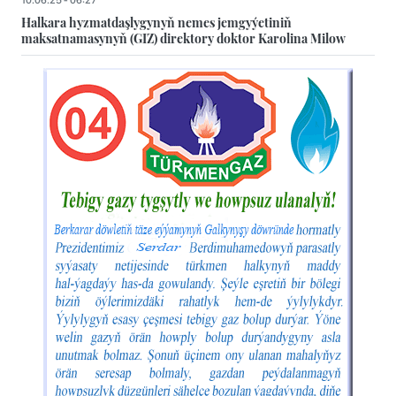
10.06.25 - 06:27
Halkara hyzmatdaşlygynyň nemes jemgyýetiniň
maksatnamasynyň (GIZ) direktory doktor Karolina Milow