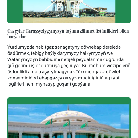
Gazçylar Garaşsyzlygymyzyň toýuna zähmet üstünlikleri bilen
barýarlar
Ýurdumyzda nebitgaz senagatyny döwrebap derejede
ösdürmek, tebigy baýlyklarymyzy halkymyzyň we
Watanymyzyň bähbidine netijeli peýdalanmak ugrunda
giň gerimli işler durmuşa geçirilýär. Bu möhüm wezipeleriň
üstünlikli amala aşyrylmagyna «Türkmengaz» döwlet
konserniniň «Lebapgazçykaryş» müdirliginiň agzybir
işgärleri hem mynasyp goşant goşýarlar.