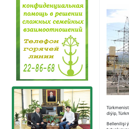
Türkmenist
diýip, Türk
Bellenilişi