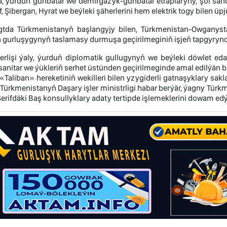
, ýurduň günbatar we demirgazyk-günbatar etraplaryny, şol sanda 
f, Şibergan, Hyrat we beýleki şäherlerini hem elektrik togy bilen ü
gtda Türkmenistanyň başlangyjy bilen, Türkmenistan-Owganyst
iň gurluşygynyň taslamasy durmuşa geçirilmeginiň işjeň tapgyrynd
rlişi ýaly, ýurduň diplomatik gullugynyň we beýleki döwlet eda
tosanitar we ýükleriň serhet üstünden geçirilmeginde amal edilýän
Таliban» hereketiniň wekilleri bilen yzygiderli gatnaşyklary sakl
Türkmenistanyň Daşary işler ministrligi habar berýär, ýagny Tü
erifdäki Baş konsullyklary adaty tertipde işlemeklerini dowam edý