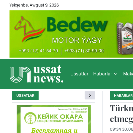
Ýekşenbe, Awgust 9, 2026
Ussatlar
Habarlar
Maka
USSATLAR
HABARLAR
Türkm
etmeg
09:34 30.0