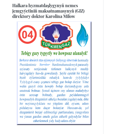
Halkara hyzmatdaşlygynyň nemes
jemgyýetiniň maksatnamasynyň (GIZ)
direktory doktor Karolina Milow