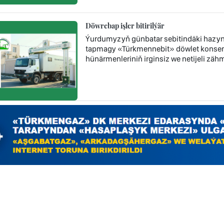
Döwrebap işler bitirilýär
Ýurdumyzyň günbatar sebitindäki hazyn
tapmagy «Türkmennebit» döwlet konsern
hünärmenleriniň irginsiz we netijeli zä