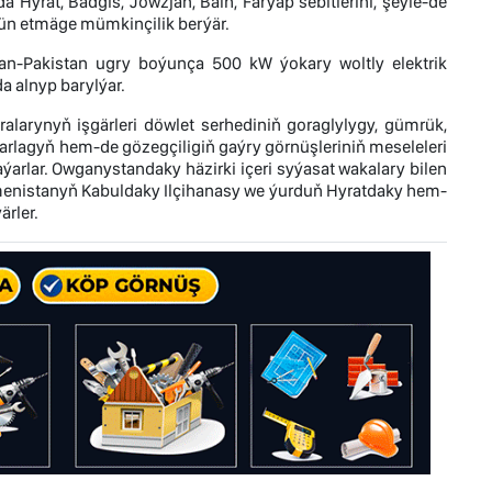
Hyrat, Badgis, Jowzjan, Balh, Farýap sebitlerini, şeýle-de
pjün etmäge mümkinçilik berýär.
an-Pakistan ugry boýunça 500 kW ýokary woltly elektrik
a alnyp barylýar.
ralarynyň işgärleri döwlet serhediniň goraglylygy, gümrük,
 barlagyň hem-de gözegçiligiň gaýry görnüşleriniň meseleleri
aýarlar. Owganystandaky häzirki içeri syýasat wakalary bilen
rkmenistanyň Kabuldaky Ilçihanasy we ýurduň Hyratdaky hem-
ärler.