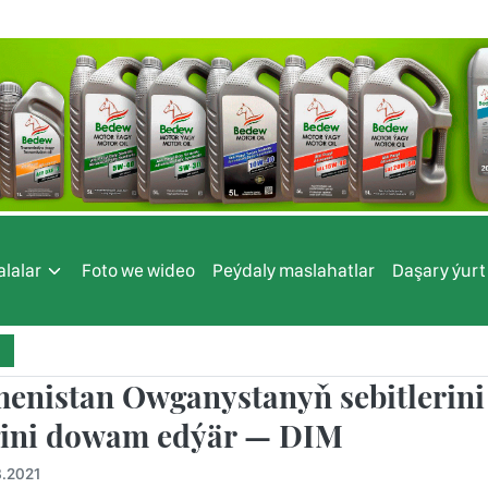
lalar
Foto we wideo
Peýdaly maslahatlar
Daşary ýurt
enistan Owganystanyň sebitlerini 
ini dowam edýär — DIM
8.2021