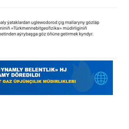
aly ýataklardan uglewodorod çig mallaryny gözläp
iniň «Türkmennebitgeofizika» müdirliginiň
hmetinden aýrybaşga göz öňüne getirmek kyndyr.