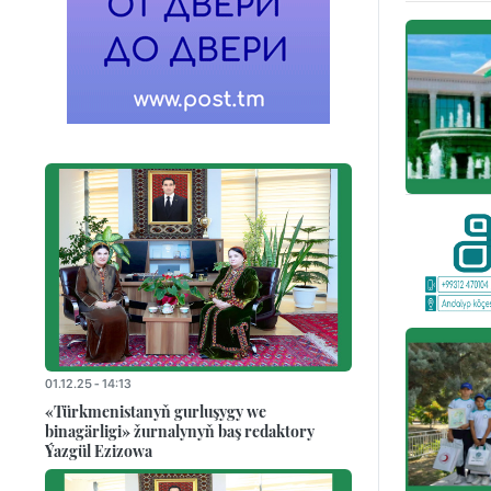
01.12.25 - 14:13
«Türkmenistanyň gurluşygy we
binagärligi» žurnalynyň baş redaktory
Ýazgül Ezizowa