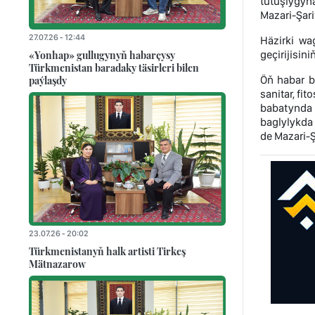
tutuşlygyna
Mazari-Şari
27.07.26 - 12:44
Häzirki wa
«Yonhap» gullugynyň habarçysy
geçirijisin
Türkmenistan baradaky täsirleri bilen
paýlaşdy
Öň habar be
sanitar, fi
babatynda «
baglylykda 
de Mazari-Ş
23.07.26 - 20:02
Türkmenistanyň halk artisti Tirkeş
Mätnazarow