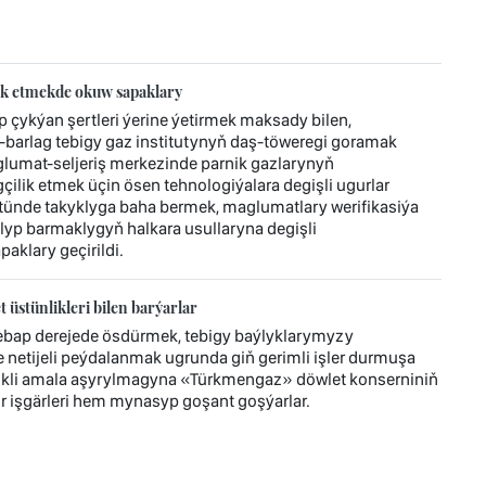
ik etmekde okuw sapaklary
ykýan şertleri ýerine ýetirmek maksady bilen,
barlag tebigy gaz institutynyň daş-töweregi goramak
lumat-seljeriş merkezinde parnik gazlarynyň
ilik etmek üçin ösen tehnologiýalara degişli ugurlar
ünde takyklyga baha bermek, maglumatlary werifikasiýa
alyp barmaklygyň halkara usullaryna degişli
aklary geçirildi.
üstünlikleri bilen barýarlar
bap derejede ösdürmek, tebigy baýlyklarymyzy
etijeli peýdalanmak ugrunda giň gerimli işler durmuşa
likli amala aşyrylmagyna «Türkmengaz» döwlet konserniniň
 işgärleri hem mynasyp goşant goşýarlar.