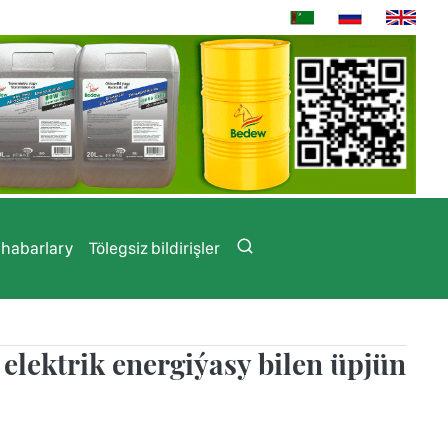
 habarlary
Tölegsiz bildirişler
elektrik energiýasy bilen üpjün