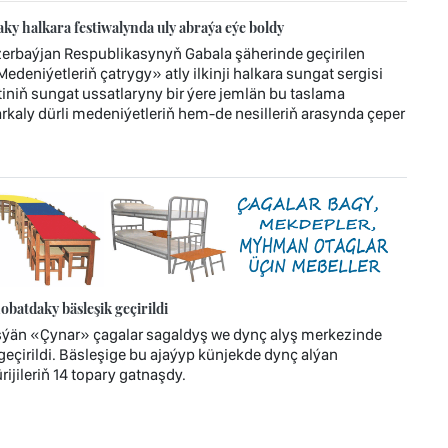
y halkara festiwalynda uly abraýa eýe boldy
zerbaýjan Respublikasynyň Gabala şäherinde geçirilen
deniýetleriň çatrygy» atly ilkinji halkara sungat sergisi
niň sungat ussatlaryny bir ýere jemlän bu taslama
arkaly dürli medeniýetleriň hem-de nesilleriň arasynda çeper
atdaky bäsleşik geçirildi
eşýän «Çynar» çagalar sagaldyş we dynç alyş merkezinde
çirildi. Bäsleşige bu ajaýyp künjekde dynç alýan
ijileriň 14 topary gatnaşdy.