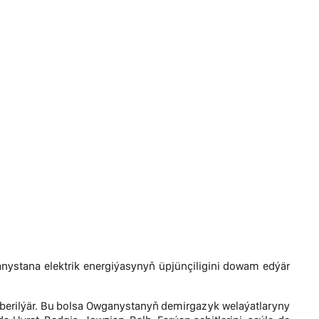
nystana elektrik energiýasynyň üpjünçiligini dowam edýär
 iberilýär. Bu bolsa Owganystanyň demirgazyk welaýatlaryny