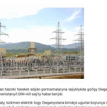
an häzirki hereket edýän şertnamalaryna laýyklykda goňşy Owga
menistanyň DIM-niň saýty habar berýär.
 ýaly, türkmen elektrik togy Owganystana birnäçe ugurlar boýunça