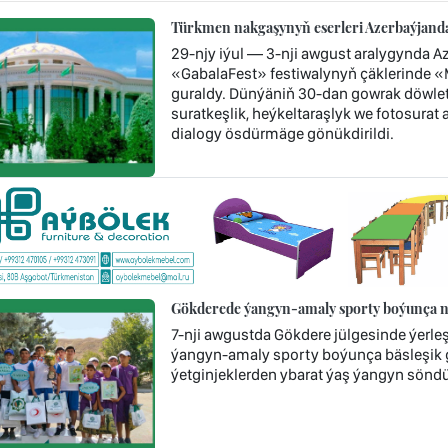
Türkmen nakgaşynyň eserleri Azerbaýjandak
29-njy iýul — 3-nji awgust aralygynda A
«GabalaFest» festiwalynyň çäklerinde «Me
guraldy. Dünýäniň 30-dan gowrak döwleti
suratkeşlik, heýkeltaraşlyk we fotosurat 
dialogy ösdürmäge gönükdirildi.
Gökderede ýangyn-amaly sporty boýunça nob
7-nji awgustda Gökdere jülgesinde ýerl
ýangyn-amaly sporty boýunça bäsleşik ge
ýetginjeklerden ybarat ýaş ýangyn söndür