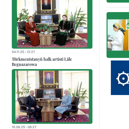
04.11.25 - 12:27
Türkmenistanyň halk artisti Läle
Begnazarowa
10.06.25 - 06:27