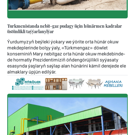
Turkmenistanda nebit-gaz pudagy üçin hünärmen kadralar
üstünlikli taýýarlanylýar
Ýurdumyzyň beýleki ýokary we ýörite orta hünär okuw
mekdeplerinde bolşy ýaly, «Türkmengaz» döwlet
konserniniň Mary nebitgaz orta hünär okuw mekdebinde-
de hormatly Prezidentimiziň öňdengörüjilikli syýasaty
esasynda ýaşlaryň saýlap alan hünärini kämil derejede ele
almaklary üpjün edilýär.