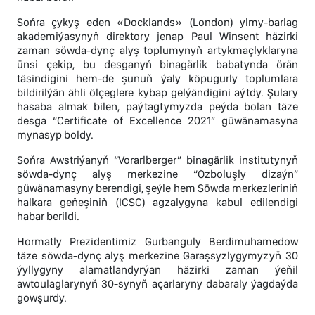
Soňra çykyş eden «Docklands» (London) ylmy-barlag
akademiýasynyň direktory jenap Paul Winsent häzirki
zaman söwda-dynç alyş toplumynyň artykmaçlyklaryna
ünsi çekip, bu desganyň binagärlik babatynda örän
täsindigini hem-de şunuň ýaly köpugurly toplumlara
bildirilýän ähli ölçeglere kybap gelýändigini aýtdy. Şulary
hasaba almak bilen, paýtagtymyzda peýda bolan täze
desga “Certificate of Excellence 2021” güwänamasyna
mynasyp boldy.
Soňra Awstriýanyň “Vorarlberger” binagärlik institutynyň
söwda-dynç alyş merkezine “Özboluşly dizaýn”
güwänamasyny berendigi, şeýle hem Söwda merkezleriniň
halkara geňeşiniň (ICSC) agzalygyna kabul edilendigi
habar berildi.
Hormatly Prezidentimiz Gurbanguly Berdimuhamedow
täze söwda-dynç alyş merkezine Garaşsyzlygymyzyň 30
ýyllygyny alamatlandyrýan häzirki zaman ýeňil
awtoulaglarynyň 30-synyň açarlaryny dabaraly ýagdaýda
gowşurdy.