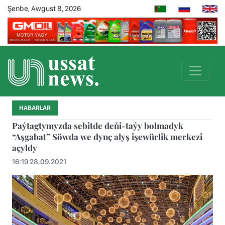
Şenbe, Awgust 8, 2026
HABARLAR
Paýtagtymyzda sebitde deňi-taýy bolmadyk
“Aşgabat” Söwda we dynç alyş işewürlik merkezi
açyldy
16:19 28.09.2021