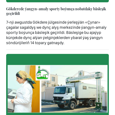
Gökderede ýangyn-amaly sporty boýunça nobatdaky bäsleşik
geçirildi
7-nji awgustda Gökdere jülgesinde ýerleşýän «Çynar»
çagalar sagaldyş we dynç alyş merkezinde ýangyn-amaly
sporty boýunça bäsleşik geçirildi. Bäsleşige bu ajaýyp
künjekde dynç alýan ýetginjeklerden ybarat ýaş ýangyn
söndürijileriň 14 topary gatnaşdy.