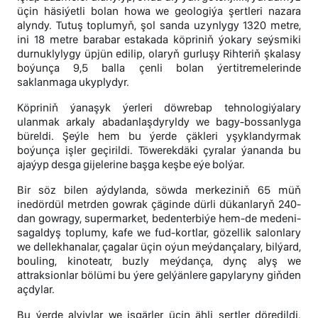
üçin häsiýetli bolan howa we geologiýa şertleri nazara
alyndy. Tutuş toplumyň, şol sanda uzynlygy 1320 metre,
ini 18 metre barabar estakada köpriniň ýokary seýsmiki
durnuklylygy üpjün edilip, olaryň gurluşy Rihteriň şkalasy
boýunça 9,5 balla çenli bolan ýertitremelerinde
saklanmaga ukyplydyr.
Köpriniň ýanaşyk ýerleri döwrebap tehnologiýalary
ulanmak arkaly abadanlaşdyryldy we bagy-bossanlyga
büreldi. Şeýle hem bu ýerde çäkleri yşyklandyrmak
boýunça işler geçirildi. Töwerekdäki çyralar ýananda bu
ajaýyp desga gijelerine başga keşbe eýe bolýar.
Bir söz bilen aýdylanda, söwda merkeziniň 65 müň
inedördül metrden gowrak çäginde dürli dükanlaryň 240-
dan gowragy, supermarket, bedenterbiýe hem-de medeni-
sagaldyş toplumy, kafe we fud-kortlar, gözellik salonlary
we dellekhanalar, çagalar üçin oýun meýdançalary, bilýard,
bouling, kinoteatr, buzly meýdança, dynç alyş we
attraksionlar bölümi bu ýere gelýänlere gapylaryny giňden
açdylar.
Bu ýerde alyjylar we işgärler üçin ähli şertler döredildi.