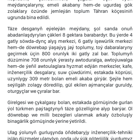
meýdançalaryny, emeli akabany hem-de ugurdaş gök
zolaklary özünde jemleýän toplum Tähran köçesiniň
ugrunda bina edildi.
Täze desganyň eýeleýän meýdany, şol sanda onuň
abadanlaşdyrylan çäkleri 8 gektara barabardyr. Bu ýerde 4
gatly söwda-dynç alyş merkezi, 6 gatly işewürlik merkezi
hem-de döwrebap ýaşaýyş jaý toplumy, toý dabaralaryny
geçirmek üçin 800 orunlyk iki gatly zal bar. Toplumyň
düzümine 708 orunlyk ýerasty awtoduralga, awtoýuwalga
hem-de ýeňil awtoulaglara hyzmat edýän merkezler, kafe,
inženerçilik desgalary, suw çüwdürimi, estakada köprüsi,
uzynlygy 309 metr bolan emeli akaba girýär. Şeýle hem
seýilgäh zolagy döredilip, gül ekilen aýmançalar guruldy,
oturgyçlar we çyralar bar.
Girelgesi we çykalgasy bolan, estakada görnüşinde gurlan
ýol türkmen paýtagtynyň täze gözelligine alyp barýar. Ol
döwrebap we milli bezegleri ulanmak arkaly özboluşly
binagärlik görnüşinde ýerine ýetirildi.
Ulag ýolunyň gurluşynda öňdebaryjy inženerçilik-tehniki
işläp düzmeler ulanylyp, onda uly ýük göterijilik, ýurdumyz