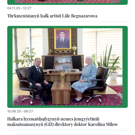
04.11.25 - 12:27
Türkmenistanyň halk artisti Läle Begnazarowa
10.06.25 - 06:27
Halkara hyzmatdaşlygynyň nemes jemgyýetiniň
maksatnamasynyň (GIZ) direktory doktor Karolina Milow