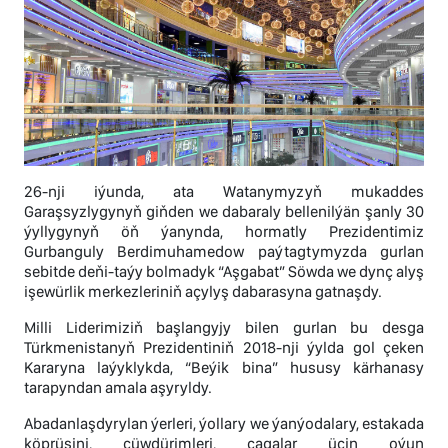
26-nji iýunda, ata Watanymyzyň mukaddes
Garaşsyzlygynyň giňden we dabaraly bellenilýän şanly 30
ýyllygynyň öň ýanynda, hormatly Prezidentimiz
Gurbanguly Berdimuhamedow paýtagtymyzda gurlan
sebitde deňi-taýy bolmadyk “Aşgabat” Söwda we dynç alyş
işewürlik merkezleriniň açylyş dabarasyna gatnaşdy.
Milli Liderimiziň başlangyjy bilen gurlan bu desga
Türkmenistanyň Prezidentiniň 2018-nji ýylda gol çeken
Kararyna laýyklykda, “Beýik bina” hususy kärhanasy
tarapyndan amala aşyryldy.
Abadanlaşdyrylan ýerleri, ýollary we ýanýodalary, estakada
köprüsini, çüwdürimleri, çagalar üçin oýun