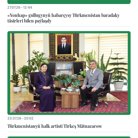
27.07.26 - 12:44
«Yonhap» gullugynyň habarçysy Türkmenistan baradaky
täsirleri bilen paýlaşdy
23.07.26 - 20:02
Türkmenistanyň halk artisti Tirkeş Mätnazarow