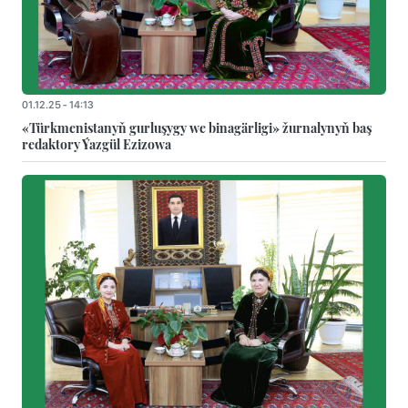
01.12.25 - 14:13
«Türkmenistanyň gurluşygy we binagärligi» žurnalynyň baş
redaktory Ýazgül Ezizowa