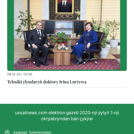
08.12.24 - 13:35
Tehniki ylymlaryň doktory Irina Lurýewa
ussatnews.com elektron gazeti 2020-nji ýylyň 7-nji
oktýabryndan bäri çykýar
Aşgabat, Turkmenistan