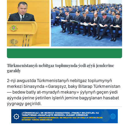
Türkmenistanyň nebitgaz toplumynda ýedi aýyň jemlerine
garaldy
2-nji awgustda Türkmenistanyň nebitgaz toplumynyň
merkezi binasynda «Garaşsyz, baky Bitarap Türkmenistan
— bedew batly at-myradyň mekany» ýylynyň geçen ýedi
aýynda ýerine ýetirilen işleriň jemine bagyşlanan hasabat
ýygnagy geçirildi.