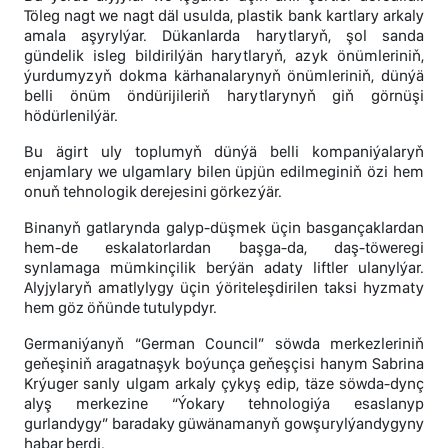
Töleg nagt we nagt däl usulda, plastik bank kartlary arkaly
amala aşyrylýar. Dükanlarda harytlaryň, şol sanda
gündelik isleg bildirilýän harytlaryň, azyk önümleriniň,
ýurdumyzyň dokma kärhanalarynyň önümleriniň, dünýä
belli önüm öndürijileriň harytlarynyň giň görnüşi
hödürlenilýär.
Bu ägirt uly toplumyň dünýä belli kompaniýalaryň
enjamlary we ulgamlary bilen üpjün edilmeginiň özi hem
onuň tehnologik derejesini görkezýär.
Binanyň gatlarynda galyp-düşmek üçin basgançaklardan
hem-de eskalatorlardan başga-da, daş-töweregi
synlamaga mümkinçilik berýän adaty liftler ulanylýar.
Alyjylaryň amatlylygy üçin ýöriteleşdirilen taksi hyzmaty
hem göz öňünde tutulypdyr.
Germaniýanyň “German Council” söwda merkezleriniň
geňeşiniň aragatnaşyk boýunça geňeşçisi hanym Sabrina
Krýuger sanly ulgam arkaly çykyş edip, täze söwda-dynç
alyş merkezine “Ýokary tehnologiýa esaslanyp
gurlandygy” baradaky güwänamanyň gowşurylýandygyny
habar berdi.