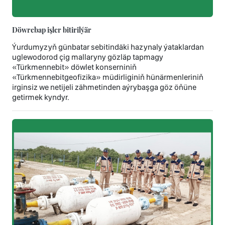
Döwrebap işler bitirilýär
Ýurdumyzyň günbatar sebitindäki hazynaly ýataklardan
uglewodorod çig mallaryny gözläp tapmagy
«Türkmennebit» döwlet konserniniň
«Türkmennebitgeofizika» müdirliginiň hünärmenleriniň
irginsiz we netijeli zähmetinden aýrybaşga göz öňüne
getirmek kyndyr.