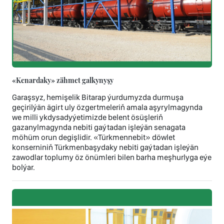
«Kenardaky» zähmet galkynyşy
Garaşsyz, hemişelik Bitarap ýurdumyzda durmuşa
geçirilýän ägirt uly özgertmeleriň amala aşyrylmagynda
we milli ykdysadyýetimizde belent ösüşleriň
gazanylmagynda nebiti gaýtadan işleýän senagata
möhüm orun degişlidir. «Türkmennebit» döwlet
konserniniň Türkmenbaşydaky nebiti gaýtadan işleýän
zawodlar toplumy öz önümleri bilen barha meşhurlyga eýe
bolýar.