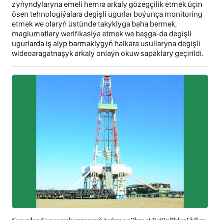
zyňyndylaryna emeli hemra arkaly gözegçilik etmek üçin
ösen tehnologiýalara degişli ugurlar boýunça monitoring
etmek we olaryň üstünde takyklyga baha bermek,
maglumatlary werifikasiýa etmek we başga-da degişli
ugurlarda iş alyp barmaklygyň halkara usullaryna degişli
wideoaragatnaşyk arkaly onlaýn okuw sapaklary geçirildi.