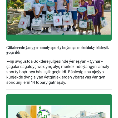
Gökderede ýangyn-amaly sporty boýunça nobatdaky bäsleşik
geçirildi
7-nji awgustda Gökdere jülgesinde ýerleşýän «Çynar»
çagalar sagaldyş we dynç alyş merkezinde ýangyn-amaly
sporty boýunça bäsleşik geçirildi. Bäsleşige bu ajaýyp
künjekde dynç alýan ýetginjeklerden ybarat ýaş ýangyn
söndürijileriň 14 topary gatnaşdy.