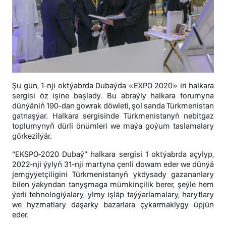
Şu gün, 1-nji oktýabrda Dubaýda «EXPO 2020» iri halkara
sergisi öz işine başlady. Bu abraýly halkara forumyna
dünýäniň 190-dan gowrak döwleti, şol sanda Türkmenistan
gatnaşýar. Halkara sergisinde Türkmenistanyň nebitgaz
toplumynyň dürli önümleri we maýa goýum taslamalary
görkezilýär.
“EKSPO-2020 Dubaý” halkara sergisi 1 oktýabrda açylyp,
2022-nji ýylyň 31-nji martyna çenli dowam eder we dünýä
jemgyýetçiligini Türkmenistanyň ykdysady gazananlary
bilen ýakyndan tanyşmaga mümkinçilik berer, şeýle hem
ýerli tehnologiýalary, ylmy işläp taýýarlamalary, harytlary
we hyzmatlary daşarky bazarlara çykarmaklygy üpjün
eder.