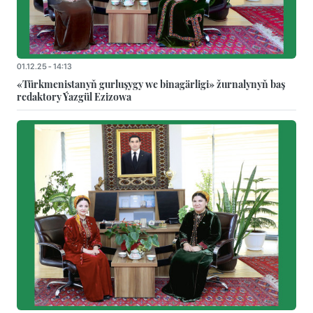
01.12.25 - 14:13
«Türkmenistanyň gurluşygy we binagärligi» žurnalynyň baş
redaktory Ýazgül Ezizowa