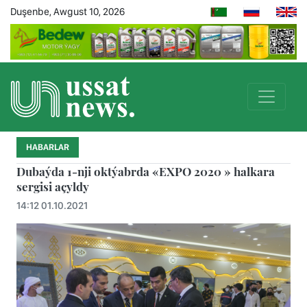
Duşenbe, Awgust 10, 2026
HABARLAR
Dubaýda 1-nji oktýabrda «EXPO 2020 » halkara
sergisi açyldy
14:12 01.10.2021