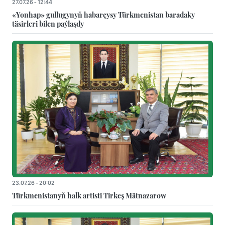
27.07.26 - 12:44
«Yonhap» gullugynyň habarçysy Türkmenistan baradaky
täsirleri bilen paýlaşdy
23.07.26 - 20:02
Türkmenistanyň halk artisti Tirkeş Mätnazarow