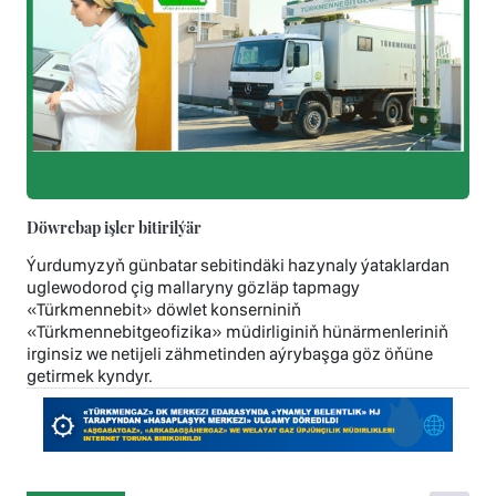
Döwrebap işler bitirilýär
Ýurdumyzyň günbatar sebitindäki hazynaly ýataklardan
uglewodorod çig mallaryny gözläp tapmagy
«Türkmennebit» döwlet konserniniň
«Türkmennebitgeofizika» müdirliginiň hünärmenleriniň
irginsiz we netijeli zähmetinden aýrybaşga göz öňüne
getirmek kyndyr.