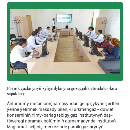
Parnik gazlarynyň zyňyndylaryna gözegçilik etmekde okuw
sapaklary
Ählumumy metan borçnamasyndan gelip çykýan şertleri
ýerine ýetirmek maksady bilen, «Türkmengaz» döwlet
konserniniň Ylmy-barlag tebigy gaz institutynyň daş-
töweregi goramak bölüminiň gurnamagynda institutyň
Maglumat-seljeriş merkezinde parnik gazlarynyň