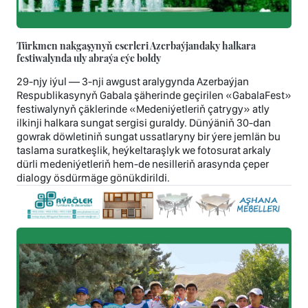
Türkmen nakgaşynyň eserleri Azerbaýjandaky halkara
festiwalynda uly abraýa eýe boldy
29-njy iýul — 3-nji awgust aralygynda Azerbaýjan
Respublikasynyň Gabala şäherinde geçirilen «GabalaFest»
festiwalynyň çäklerinde «Medeniýetleriň çatrygy» atly
ilkinji halkara sungat sergisi guraldy. Dünýäniň 30-dan
gowrak döwletiniň sungat ussatlaryny bir ýere jemlän bu
taslama suratkeşlik, heýkeltaraşlyk we fotosurat arkaly
dürli medeniýetleriň hem-de nesilleriň arasynda çeper
dialogy ösdürmäge gönükdirildi.