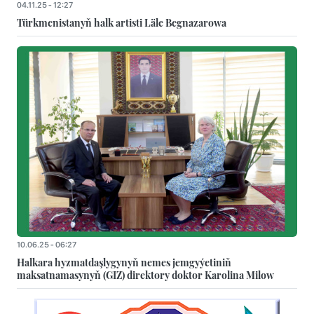
04.11.25 - 12:27
Türkmenistanyň halk artisti Läle Begnazarowa
10.06.25 - 06:27
Halkara hyzmatdaşlygynyň nemes jemgyýetiniň
maksatnamasynyň (GIZ) direktory doktor Karolina Milow