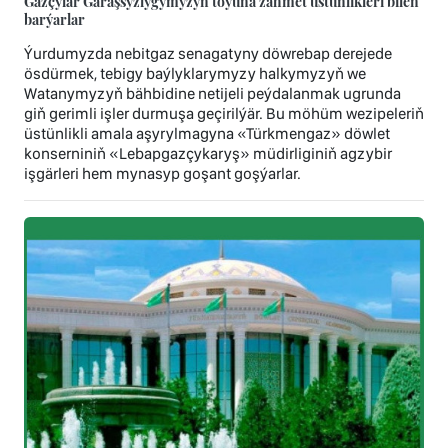
Gazçylar Garaşsyzlygymyzyň toýuna zähmet üstünlikleri bilen
barýarlar
Ýurdumyzda nebitgaz senagatyny döwrebap derejede
ösdürmek, tebigy baýlyklarymyzy halkymyzyň we
Watanymyzyň bähbidine netijeli peýdalanmak ugrunda
giň gerimli işler durmuşa geçirilýär. Bu möhüm wezipeleriň
üstünlikli amala aşyrylmagyna «Türkmengaz» döwlet
konserniniň «Lebapgazçykaryş» müdirliginiň agzybir
işgärleri hem mynasyp goşant goşýarlar.