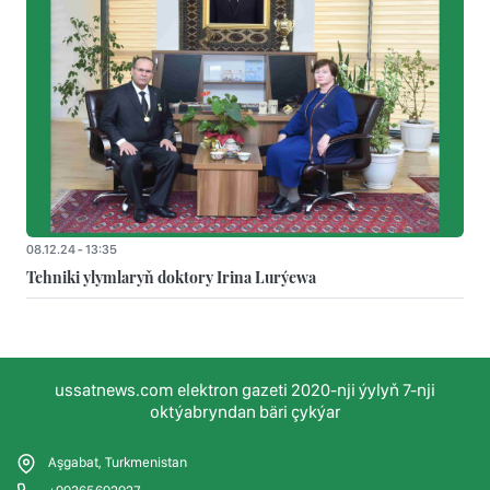
08.12.24 - 13:35
Tehniki ylymlaryň doktory Irina Lurýewa
ussatnews.com elektron gazeti 2020-nji ýylyň 7-nji
oktýabryndan bäri çykýar
Aşgabat, Turkmenistan