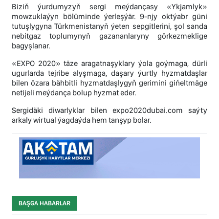
Biziň ýurdumyzyň sergi meýdançasy «Ykjamlyk»
mowzuklaýyn bölüminde ýerleşýär. 9-njy oktýabr güni
tutuşlygyna Türkmenistanyň ýeten sepgitlerini, şol sanda
nebitgaz toplumynyň gazananlaryny görkezmeklige
bagyşlanar.
«EXPO 2020» täze aragatnaşyklary ýola goýmaga, dürli
ugurlarda tejribe alyşmaga, daşary ýurtly hyzmatdaşlar
bilen özara bähbitli hyzmatdaşlygyň gerimini giňeltmäge
netijeli meýdança bolup hyzmat eder.
Sergidäki diwarlyklar bilen expo2020dubai.com saýty
arkaly wirtual ýagdaýda hem tanşyp bolar.
BAŞGA HABARLAR