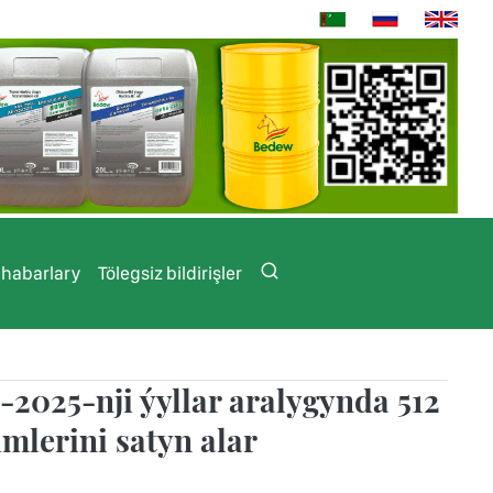
 habarlary
Tölegsiz bildirişler
025-nji ýyllar aralygynda 512
mlerini satyn alar