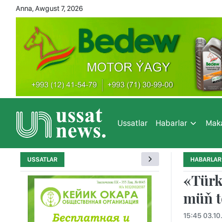
Anna, Awgust 7, 2026
Ussatlar
Habarlar
Maka
USSATLAR
HABARLAR
«Türk
müň t
15:45 03.10