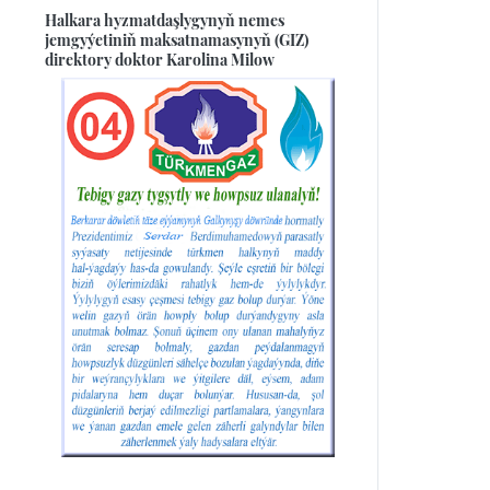
Halkara hyzmatdaşlygynyň nemes
jemgyýetiniň maksatnamasynyň (GIZ)
direktory doktor Karolina Milow