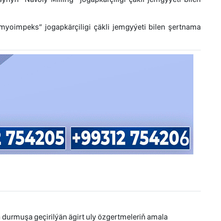
yoimpeks” jogapkärçiligi çäkli jemgyýeti bilen şertnama
durmuşa geçirilýän ägirt uly özgertmeleriň amala