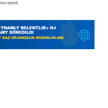
üni ýetirdi.