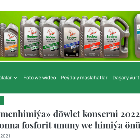
lalar
Foto we wideo
Peýdaly maslahatlar
Daşary ýurt
menhimiýa» döwlet konserni 2022-2
onna fosforit ununy we himiýa önü
.2021