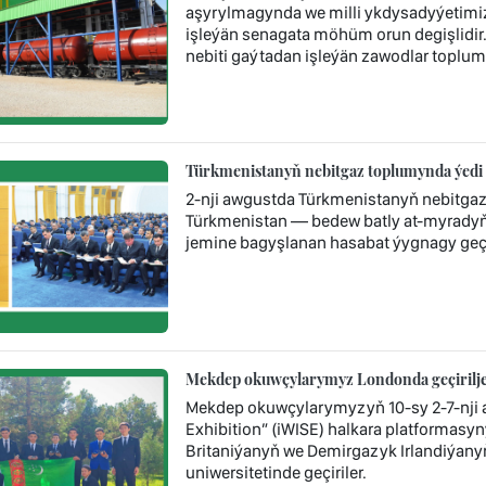
aşyrylmagynda we milli ykdysadyýetimi
işleýän senagata möhüm orun degişlidi
nebiti gaýtadan işleýän zawodlar toplum
Türkmenistanyň nebitgaz toplumynda ýedi 
2-nji awgustda Türkmenistanyň nebitga
Türkmenistan — bedew batly at-myradyň 
jemine bagyşlanan hasabat ýygnagy geçir
Mekdep okuwçylarymyz Londonda geçiriljek
Mekdep okuwçylarymyzyň 10-sy 2-7-nji a
Exhibition” (iWISE) halkara platformasyny
Britaniýanyň we Demirgazyk Irlandiýany
uniwersitetinde geçiriler.