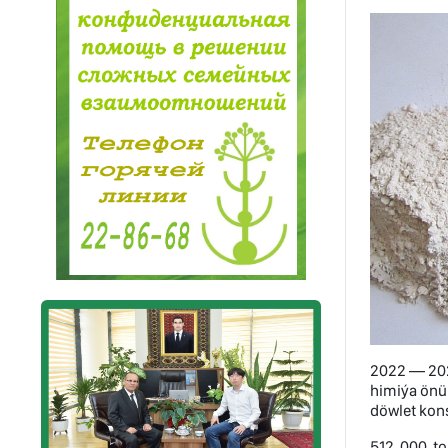
2022 — 202
himiýa önü
döwlet kons
512 000 to