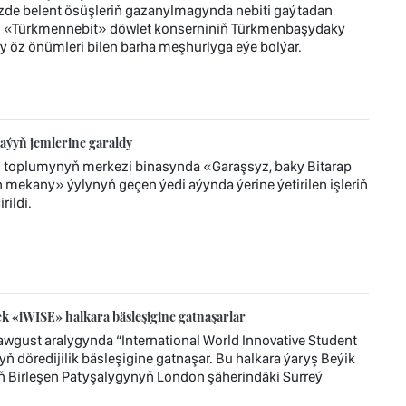
zde belent ösüşleriň gazanylmagynda nebiti gaýtadan
r. «Türkmennebit» döwlet konserniniň Türkmenbaşydaky
y öz önümleri bilen barha meşhurlyga eýe bolýar.
aýyň jemlerine garaldy
z toplumynyň merkezi binasynda «Garaşsyz, baky Bitarap
mekany» ýylynyň geçen ýedi aýynda ýerine ýetirilen işleriň
ildi.
 «iWISE» halkara bäsleşigine gatnaşarlar
wgust aralygynda “International World Innovative Student
ň döredijilik bäsleşigine gatnaşar. Bu halkara ýaryş Beýik
ň Birleşen Patyşalygynyň London şäherindäki Surreý