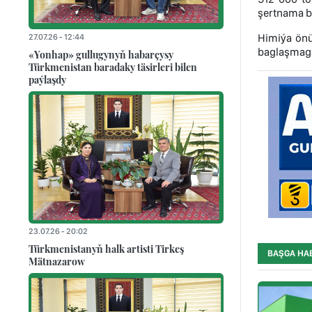
şertnama 
Himiýa önü
27.07.26 - 12:44
baglaşmaga 
«Yonhap» gullugynyň habarçysy
Türkmenistan baradaky täsirleri bilen
paýlaşdy
23.07.26 - 20:02
Türkmenistanyň halk artisti Tirkeş
BAŞGA HA
Mätnazarow