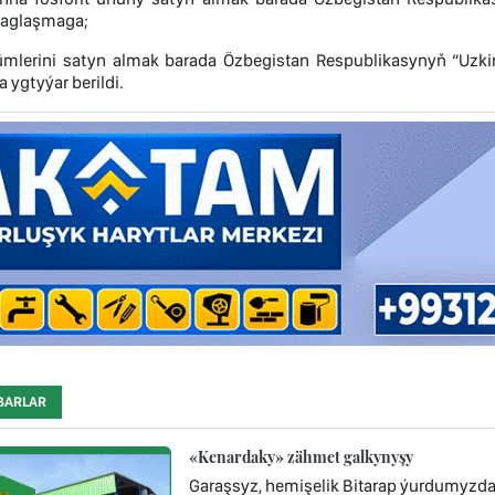
baglaşmaga;
mlerini satyn almak barada Özbegistan Respublikasynyň “Uzkim
ygtyýar berildi.
BARLAR
«Kenardaky» zähmet galkynyşy
Garaşsyz, hemişelik Bitarap ýurdumyzda 