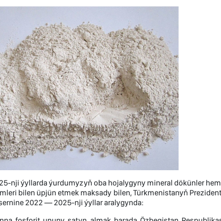
5-nji ýyllarda ýurdumyzyň oba hojalygyny mineral dökünler hem
mleri bilen üpjün etmek maksady bilen, Türkmenistanyň Prezident
ernine 2022 — 2025-nji ýyllar aralygynda:
nna fosforit ununy satyn almak barada Özbegistan Respublikasyn