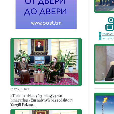
01.12.25 - 14:13
«Türkmenistanyň gurluşygy we
binagärligi» žurnalynyň baş redaktory
Ýazgül Ezizowa