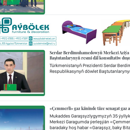
Serdar Berdimuhamedowyň Merkezi Aziýa ý
Baştutanlarynyň resmi däl konsultatiw d
Türkmenistanyň Prezidenti Serdar Berd
Respublikasynyň döwlet Baştutanlaryny
«Çemmerli» gaz käninde täze senagat gaz 
Mukaddes Garaşsyzlygymyzyň 35 ýyllyk
Merkezi Garagumda ýerleşýän «Çemmerl
baradaky hoş habar «Garaşsyz, baky Bi