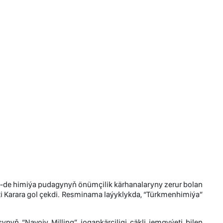
-de himiýa pudagynyň önümçilik kärhanalaryny zerur bolan
i Karara gol çekdi. Resminama laýyklykda, “Türkmenhimiýa”
yň “Navoiy Milling” jogapkärçiligi çäkli jemgyýeti bilen