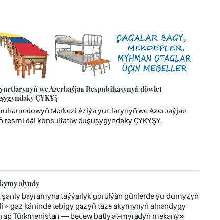
urtlarynyň we Azerbaýjan Respublikasynyň döwlet
uşuşygyndaky ÇYKYŞ
imuhamedowyň Merkezi Aziýa ýurtlarynyň we Azerbaýjan
ň resmi däl konsultatiw duşuşygyndaky ÇYKYŞY.
akymy alyndy
 şanly baýramyna taýýarlyk görülýän günlerde ýurdumyzyň
i» gaz käninde tebigy gazyň täze akymynyň alnandygy
tarap Türkmenistan — bedew batly at-myradyň mekany»