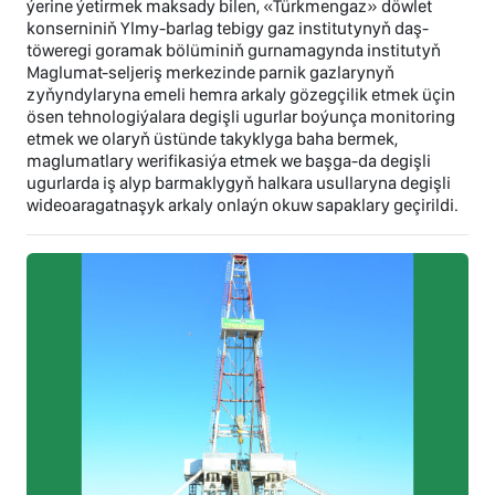
ýerine ýetirmek maksady bilen, «Türkmengaz» döwlet
konserniniň Ylmy-barlag tebigy gaz institutynyň daş-
töweregi goramak bölüminiň gurnamagynda institutyň
Maglumat-seljeriş merkezinde parnik gazlarynyň
zyňyndylaryna emeli hemra arkaly gözegçilik etmek üçin
ösen tehnologiýalara degişli ugurlar boýunça monitoring
etmek we olaryň üstünde takyklyga baha bermek,
maglumatlary werifikasiýa etmek we başga-da degişli
ugurlarda iş alyp barmaklygyň halkara usullaryna degişli
wideoaragatnaşyk arkaly onlaýn okuw sapaklary geçirildi.