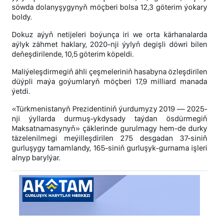
söwda dolanyşygynyň möçberi bolsa 12,3 göterim ýokary
boldy.
Dokuz aýyň netijeleri boýunça iri we orta kärhanalarda
aýlyk zähmet haklary, 2020-nji ýylyň degişli döwri bilen
deňeşdirilende, 10,5 göterim köpeldi.
Maliýeleşdirmegiň ähli çeşmeleriniň hasabyna özleşdirilen
düýpli maýa goýumlaryň möçberi 17,9 milliard manada
ýetdi.
«Türkmenistanyň Prezidentiniň ýurdumyzy 2019 — 2025-
nji ýyllarda durmuş-ykdysady taýdan ösdürmegiň
Maksatnamasynyň» çäklerinde gurulmagy hem-de durky
täzelenilmegi meýilleşdirilen 275 desgadan 37-siniň
gurluşygy tamamlandy, 165-siniň gurluşyk-gurnama işleri
alnyp barylýar.