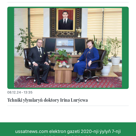
08.12.24 - 13:35
Tehniki ylymlaryň doktory Irina Lurýewa
ussatnews.com elektron gazeti 2020-nji ýylyň 7-nji