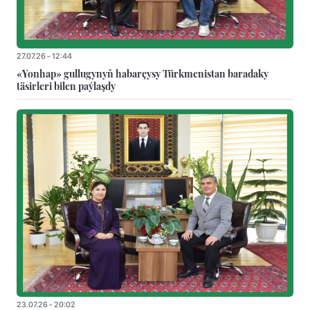
27.07.26 - 12:44
«Yonhap» gullugynyň habarçysy Türkmenistan baradaky
täsirleri bilen paýlaşdy
23.07.26 - 20:02