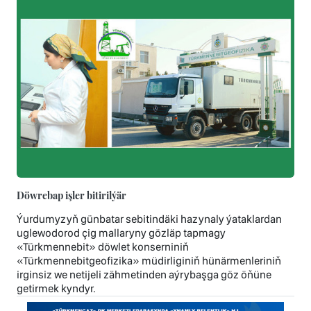
Döwrebap işler bitirilýär
Ýurdumyzyň günbatar sebitindäki hazynaly ýataklardan
uglewodorod çig mallaryny gözläp tapmagy
«Türkmennebit» döwlet konserniniň
«Türkmennebitgeofizika» müdirliginiň hünärmenleriniň
irginsiz we netijeli zähmetinden aýrybaşga göz öňüne
getirmek kyndyr.