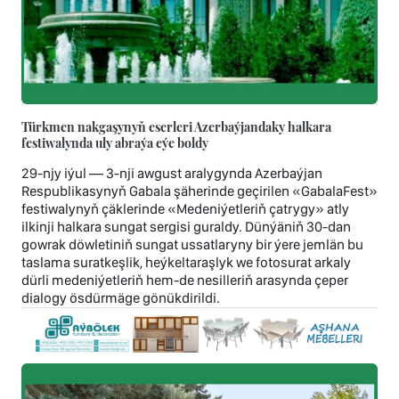
Türkmen nakgaşynyň eserleri Azerbaýjandaky halkara
festiwalynda uly abraýa eýe boldy
29-njy iýul — 3-nji awgust aralygynda Azerbaýjan
Respublikasynyň Gabala şäherinde geçirilen «GabalaFest»
festiwalynyň çäklerinde «Medeniýetleriň çatrygy» atly
ilkinji halkara sungat sergisi guraldy. Dünýäniň 30-dan
gowrak döwletiniň sungat ussatlaryny bir ýere jemlän bu
taslama suratkeşlik, heýkeltaraşlyk we fotosurat arkaly
dürli medeniýetleriň hem-de nesilleriň arasynda çeper
dialogy ösdürmäge gönükdirildi.