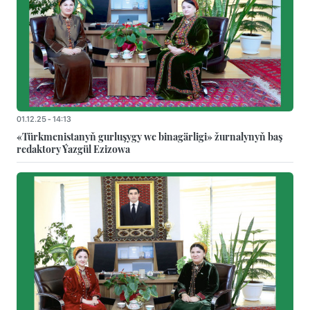
01.12.25 - 14:13
«Türkmenistanyň gurluşygy we binagärligi» žurnalynyň baş
redaktory Ýazgül Ezizowa