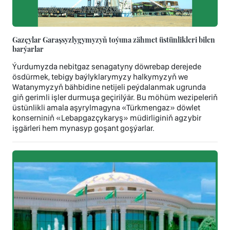
Gazçylar Garaşsyzlygymyzyň toýuna zähmet üstünlikleri bilen
barýarlar
Ýurdumyzda nebitgaz senagatyny döwrebap derejede
ösdürmek, tebigy baýlyklarymyzy halkymyzyň we
Watanymyzyň bähbidine netijeli peýdalanmak ugrunda
giň gerimli işler durmuşa geçirilýär. Bu möhüm wezipeleriň
üstünlikli amala aşyrylmagyna «Türkmengaz» döwlet
konserniniň «Lebapgazçykaryş» müdirliginiň agzybir
işgärleri hem mynasyp goşant goşýarlar.