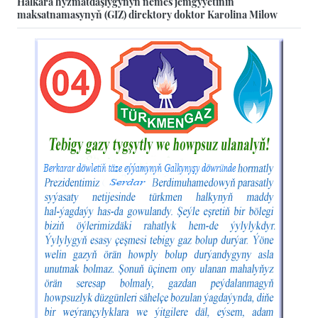
Halkara hyzmatdaşlygynyň nemes jemgyýetiniň
maksatnamasynyň (GIZ) direktory doktor Karolina Milow