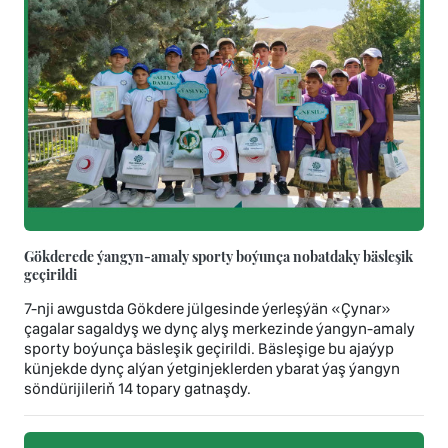
Gökderede ýangyn-amaly sporty boýunça nobatdaky bäsleşik
geçirildi
7-nji awgustda Gökdere jülgesinde ýerleşýän «Çynar»
çagalar sagaldyş we dynç alyş merkezinde ýangyn-amaly
sporty boýunça bäsleşik geçirildi. Bäsleşige bu ajaýyp
künjekde dynç alýan ýetginjeklerden ybarat ýaş ýangyn
söndürijileriň 14 topary gatnaşdy.