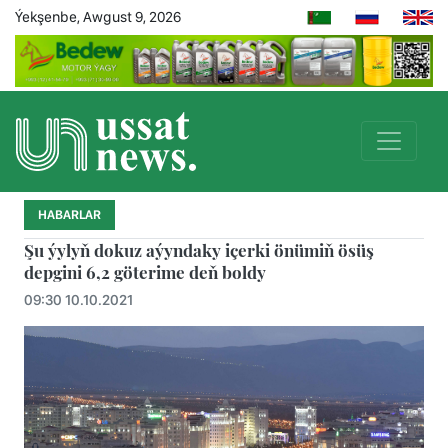
Ýekşenbe, Awgust 9, 2026
HABARLAR
Şu ýylyň dokuz aýyndaky içerki önümiň ösüş
depgini 6,2 göterime deň boldy
09:30 10.10.2021