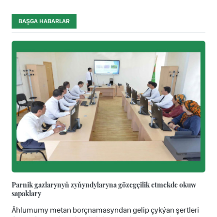
BAŞGA HABARLAR
Parnik gazlarynyň zyňyndylaryna gözegçilik etmekde okuw
sapaklary
Ählumumy metan borçnamasyndan gelip çykýan şertleri