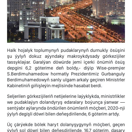
Halk hojalyk toplumynyň pudaklarynyň durnukly ösüşini
şu ýylyň dokuz aýyndaky makroykdysady görkezijiler
tassyklaýar. Garalýan döwürde jemi içerki önümiň ösüş
depgini 6,2 göterime deň boldy,- diýip Wise-premýer
S.Berdimuhamedow hormatly Prezidentimiz Gurbanguly
Berdimuhamedowyň sanly ulgam arkaly geçiren Ministrler
Kabinetiniň giňişleýin mejlisinde hasabat berdi.
Seljerilen görkezijileriň netijelerine laýyklykda, ministrlikler
we pudaklaýyn dolandyryş edaralary boýunça ýanwar —
sentýabr aýlarynda öndürilen önümleriň möçberi, 2020-nji
ýylyň degişli döwri bilen deňeşdirilende, 6 göterim artdy.
Üç çärýekde bölek haryt dolanyşygynyň möçberi, geçen
ýylyň şol döwri bilen deňeşdirilende, 16,7 göterim, daşary