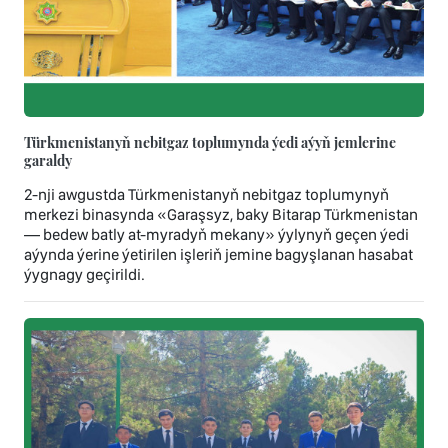
Türkmenistanyň nebitgaz toplumynda ýedi aýyň jemlerine
garaldy
2-nji awgustda Türkmenistanyň nebitgaz toplumynyň
merkezi binasynda «Garaşsyz, baky Bitarap Türkmenistan
— bedew batly at-myradyň mekany» ýylynyň geçen ýedi
aýynda ýerine ýetirilen işleriň jemine bagyşlanan hasabat
ýygnagy geçirildi.