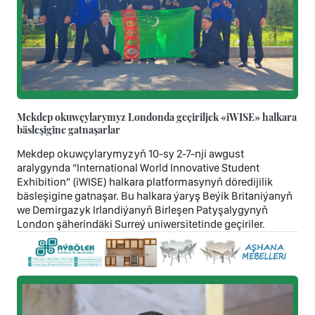
Mekdep okuwçylarymyz Londonda geçiriljek «iWISE» halkara
bäsleşigine gatnaşarlar
Mekdep okuwçylarymyzyň 10-sy 2-7-nji awgust
aralygynda “International World Innovative Student
Exhibition” (iWISE) halkara platformasynyň döredijilik
bäsleşigine gatnaşar. Bu halkara ýaryş Beýik Britaniýanyň
we Demirgazyk Irlandiýanyň Birleşen Patyşalygynyň
London şäherindäki Surreý uniwersitetinde geçiriler.