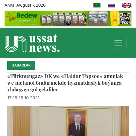
Anna, Awgust 7, 2026
HABARLAR
«Türkmengaz» DK we «Haldor Topsoe» ammiak
we metanol öndürmekde hyzmatdaşlyk boýunça
ylalaşyga gol çekdiler
17:18 28.10.2021