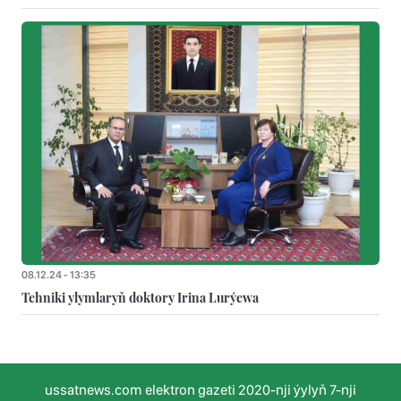
08.12.24 - 13:35
Tehniki ylymlaryň doktory Irina Lurýewa
ussatnews.com elektron gazeti 2020-nji ýylyň 7-nji