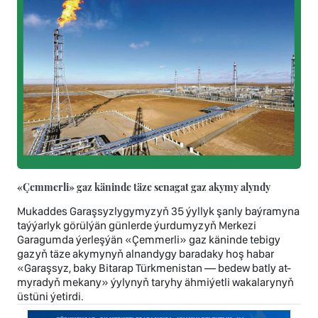
«Çemmerli» gaz käninde täze senagat gaz akymy alyndy
Mukaddes Garaşsyzlygymyzyň 35 ýyllyk şanly baýramyna
taýýarlyk görülýän günlerde ýurdumyzyň Merkezi
Garagumda ýerleşýän «Çemmerli» gaz käninde tebigy
gazyň täze akymynyň alnandygy baradaky hoş habar
«Garaşsyz, baky Bitarap Türkmenistan — bedew batly at-
myradyň mekany» ýylynyň taryhy ähmiýetli wakalarynyň
üstüni ýetirdi.