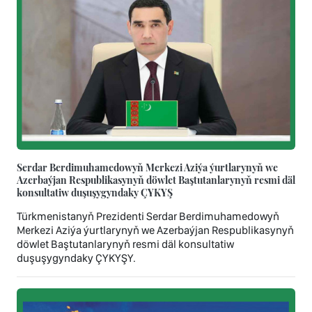
Serdar Berdimuhamedowyň Merkezi Aziýa ýurtlarynyň we
Azerbaýjan Respublikasynyň döwlet Baştutanlarynyň resmi däl
konsultatiw duşuşygyndaky ÇYKYŞ
Türkmenistanyň Prezidenti Serdar Berdimuhamedowyň
Merkezi Aziýa ýurtlarynyň we Azerbaýjan Respublikasynyň
döwlet Baştutanlarynyň resmi däl konsultatiw
duşuşygyndaky ÇYKYŞY.