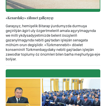
«Kenardaky» zähmet galkynyşy
Garaşsyz, hemişelik Bitarap ýurdumyzda durmuşa
geçirilýän ägirt uly özgertmeleriň amala aşyrylmagynda
we milli ykdysadyýetimizde belent ösüşleriň
gazanylmagynda nebiti gaýtadan işleýän senagata
möhüm orun degişlidir. «Türkmennebit» döwlet
konserniniň Türkmenbaşydaky nebiti gaýtadan işleýän
zawodlar toplumy öz önümleri bilen barha meşhurlyga eýe
bolýar.