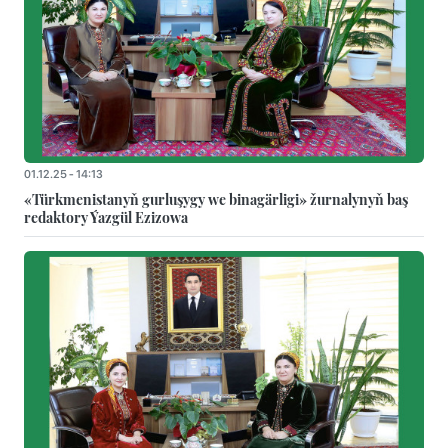
01.12.25 - 14:13
«Türkmenistanyň gurluşygy we binagärligi» žurnalynyň baş
redaktory Ýazgül Ezizowa