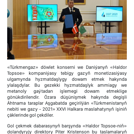
«Türkmengaz» döwlet konserni we Daniýanyň «Haldor
Topsoe» kompaniýasy tebigy gazyň monetizasiýasy
ulgamynda hyzmatdaşlygy dowam etmek hakynda
ylalaşdylar. Bu gezekki hyzmatdaşlyk ammiagy we
metanoly gaýtadan işlemegi dowam etmeklige
gönükdirilendir. Özara düşünişmek hakynda degişli
Ähtnama taraplar Aşgabatda geçirilýän «Türkmenistanyň
nebiti we gazy - 2021» XXVI Halkara maslahatynyň işiniň
çäklerinde gol çekdiler.
Gol çekmek dabarasynyň barşynda «Haldor Topsoe-niň»
dolandyryjy direktory Piter Kristenson bu taslamalaryň