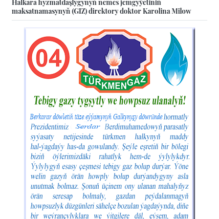
Halkara hyzmatdaşlygynyň nemes jemgyýetiniň
maksatnamasynyň (GIZ) direktory doktor Karolina Milow