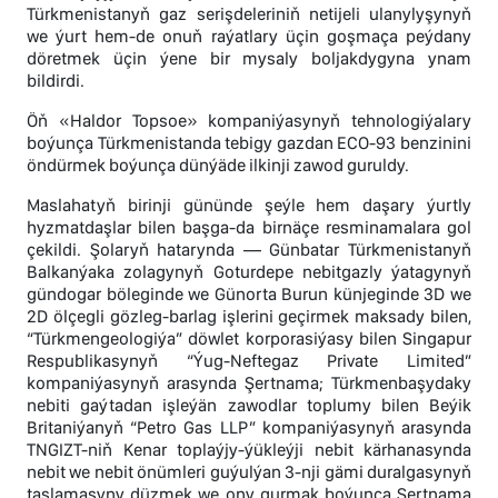
Türkmenistanyň gaz serişdeleriniň netijeli ulanylyşynyň
we ýurt hem-de onuň raýatlary üçin goşmaça peýdany
döretmek üçin ýene bir mysaly boljakdygyna ynam
bildirdi.
Öň «Haldor Topsoe» kompaniýasynyň tehnologiýalary
boýunça Türkmenistanda tebigy gazdan ECO-93 benzinini
öndürmek boýunça dünýäde ilkinji zawod guruldy.
Maslahatyň birinji gününde şeýle hem daşary ýurtly
hyzmatdaşlar bilen başga-da birnäçe resminamalara gol
çekildi. Şolaryň hatarynda — Günbatar Türkmenistanyň
Balkanýaka zolagynyň Goturdepe nebitgazly ýatagynyň
gündogar böleginde we Günorta Burun künjeginde 3D we
2D ölçegli gözleg-barlag işlerini geçirmek maksady bilen,
“Türkmengeologiýa” döwlet korporasiýasy bilen Singapur
Respublikasynyň “Ýug-Neftegaz Private Limited”
kompaniýasynyň arasynda Şertnama; Türkmenbaşydaky
nebiti gaýtadan işleýän zawodlar toplumy bilen Beýik
Britaniýanyň “Petro Gas LLP” kompaniýasynyň arasynda
TNGIZT-niň Kenar toplaýjy-ýükleýji nebit kärhanasynda
nebit we nebit önümleri guýulýan 3-nji gämi duralgasynyň
taslamasyny düzmek we ony gurmak boýunça Şertnama