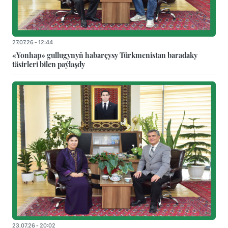
27.07.26 - 12:44
«Yonhap» gullugynyň habarçysy Türkmenistan baradaky
täsirleri bilen paýlaşdy
23.07.26 - 20:02