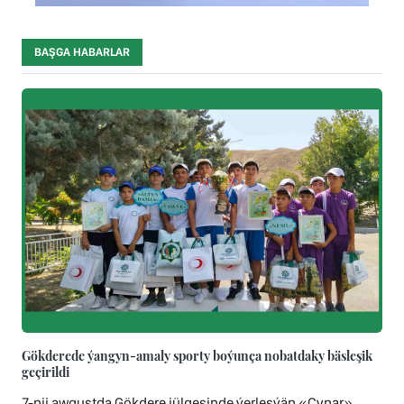
BAŞGA HABARLAR
Gökderede ýangyn-amaly sporty boýunça nobatdaky bäsleşik
geçirildi
7-nji awgustda Gökdere jülgesinde ýerleşýän «Çynar»