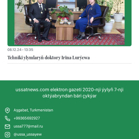
08.12.24 - 13:35
Tehniki ylymlaryň doktory Irina Lurýewa
ussatnews.com elektron gazeti 2020-nji ýylyň 7-nji
oktýabryndan bäri çykýar
Aşgabat, Turkmenistan
+99365692927
ussa777@mail.ru
@ussa_ussayew