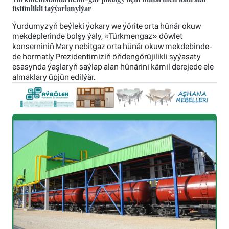
üstünlikli taýýarlanylýar
Ýurdumyzyň beýleki ýokary we ýörite orta hünär okuw
mekdeplerinde bolşy ýaly, «Türkmengaz» döwlet
konserniniň Mary nebitgaz orta hünär okuw mekdebinde-
de hormatly Prezidentimiziň öňdengörüjilikli syýasaty
esasynda ýaşlaryň saýlap alan hünärini kämil derejede ele
almaklary üpjün edilýär.