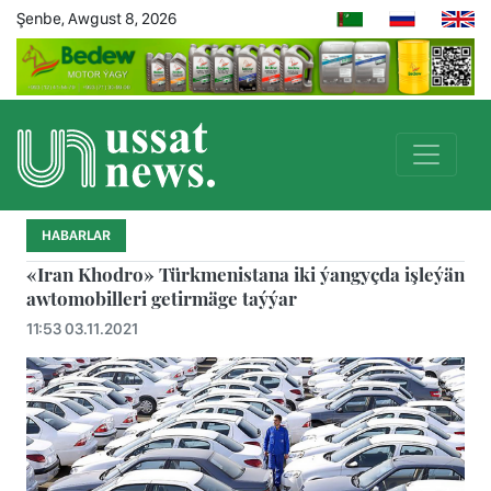
Şenbe, Awgust 8, 2026
HABARLAR
«Iran Khodro» Türkmenistana iki ýangyçda işleýän
awtomobilleri getirmäge taýýar
11:53 03.11.2021