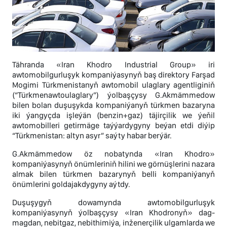
Tähranda «Iran Khodro Industrial Group» iri
awtomobilgurluşyk kompaniýasynyň baş direktory Farşad
Mogimi Türkmenistanyň awtomobil ulaglary agentliginiň
(“Türkmenawtoulaglary”) ýolbaşçysy G.Akmämmedow
bilen bolan duşuşykda kompaniýanyň türkmen bazaryna
iki ýangyçda işleýän (benzin+gaz) täjirçilik we ýeňil
awtomobilleri getirmäge taýýardygyny beýan etdi diýip
“Türkmenistan: altyn asyr” saýty habar berýär.
G.Akmämmedow öz nobatynda «Iran Khodro»
kompaniýasynyň önümleriniň hilini we görnüşlerini nazara
almak bilen türkmen bazarynyň belli kompaniýanyň
önümlerini goldajakdygyny aýtdy.
Duşuşygyň dowamynda awtomobilgurluşyk
kompaniýasynyň ýolbaşçysy «Iran Khodronyň» dag-
magdan, nebitgaz, nebithimiýa, inženerçilik ulgamlarda we