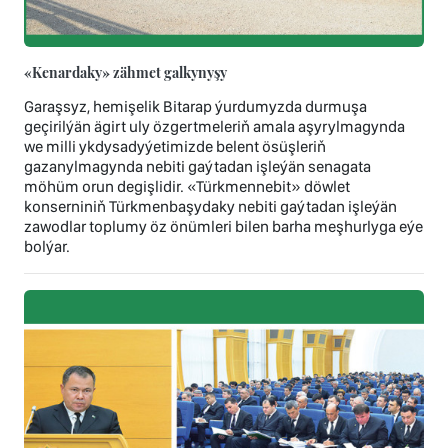
«Kenardaky» zähmet galkynyşy
Garaşsyz, hemişelik Bitarap ýurdumyzda durmuşa
geçirilýän ägirt uly özgertmeleriň amala aşyrylmagynda
we milli ykdysadyýetimizde belent ösüşleriň
gazanylmagynda nebiti gaýtadan işleýän senagata
möhüm orun degişlidir. «Türkmennebit» döwlet
konserniniň Türkmenbaşydaky nebiti gaýtadan işleýän
zawodlar toplumy öz önümleri bilen barha meşhurlyga eýe
bolýar.