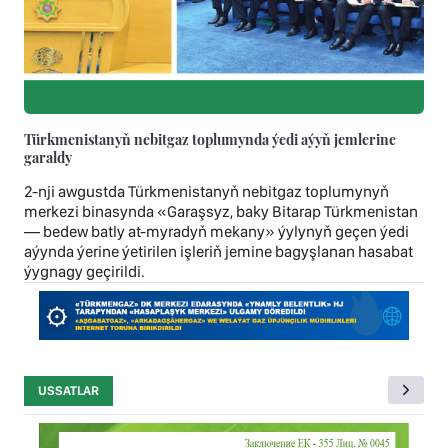
Türkmenistanyň nebitgaz toplumynda ýedi aýyň jemlerine
garaldy
2-nji awgustda Türkmenistanyň nebitgaz toplumynyň
merkezi binasynda «Garaşsyz, baky Bitarap Türkmenistan
— bedew batly at-myradyň mekany» ýylynyň geçen ýedi
aýynda ýerine ýetirilen işleriň jemine bagyşlanan hasabat
ýygnagy geçirildi.
USSATLAR