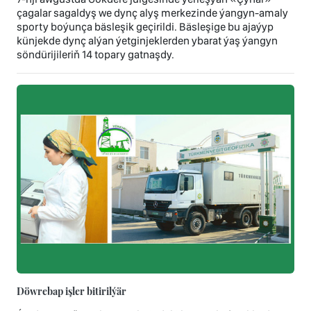
çagalar sagaldyş we dynç alyş merkezinde ýangyn-amaly
sporty boýunça bäsleşik geçirildi. Bäsleşige bu ajaýyp
künjekde dynç alýan ýetginjeklerden ybarat ýaş ýangyn
söndürijileriň 14 topary gatnaşdy.
Döwrebap işler bitirilýär