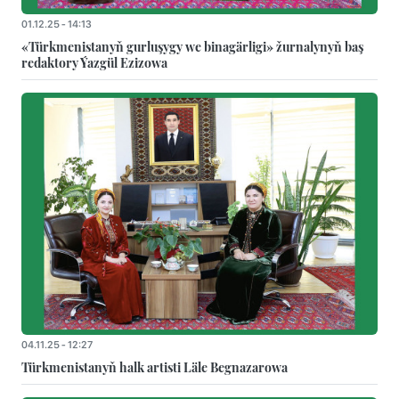
01.12.25 - 14:13
«Türkmenistanyň gurluşygy we binagärligi» žurnalynyň baş
redaktory Ýazgül Ezizowa
04.11.25 - 12:27
Türkmenistanyň halk artisti Läle Begnazarowa