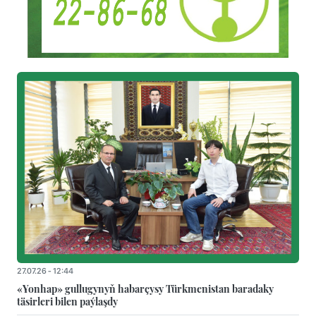
27.07.26 - 12:44
«Yonhap» gullugynyň habarçysy Türkmenistan baradaky
täsirleri bilen paýlaşdy