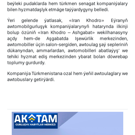
beýleki pudaklarda hem türkmen senagat kompaniýalary
bilen hyzmatdaşlyk etmäge taýýardygyny belledi.
Ýeri gelende ýatlasak, «Iran Khodro» Eýranyň
awtomobilgurluşyk kompaniýalarynyň hatarynda ilkinji
bolup özüniň «Iran Khodro – Ashgabat» wekilhanasyny
açdy hem-de Aşgabatda Işewürlik merkezinden,
awtomobiller üçin salon-sergiden, awtoulag şaý sepleriniň
dükanyndan, ammarlardan, awtomobilleri abatlaýyş’ we
tehiki hyzmat ediş merkezinden ybarat bolan döwrebap
toplumy gurdurdy.
Kompaniýa Türkmenistana ozal hem ýeňil awtoulaglary we
awtobuslary getirýärdi.