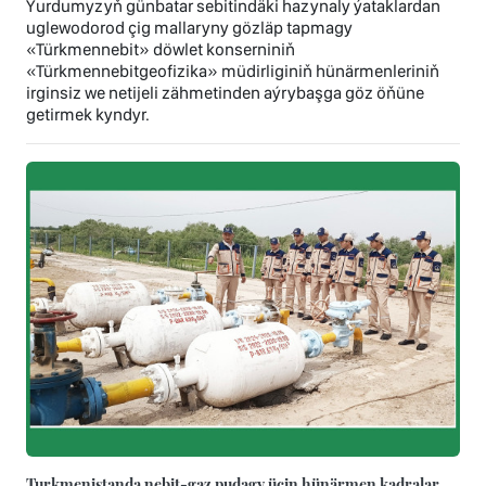
Ýurdumyzyň günbatar sebitindäki hazynaly ýataklardan
uglewodorod çig mallaryny gözläp tapmagy
«Türkmennebit» döwlet konserniniň
«Türkmennebitgeofizika» müdirliginiň hünärmenleriniň
irginsiz we netijeli zähmetinden aýrybaşga göz öňüne
getirmek kyndyr.
Turkmenistanda nebit-gaz pudagy üçin hünärmen kadralar