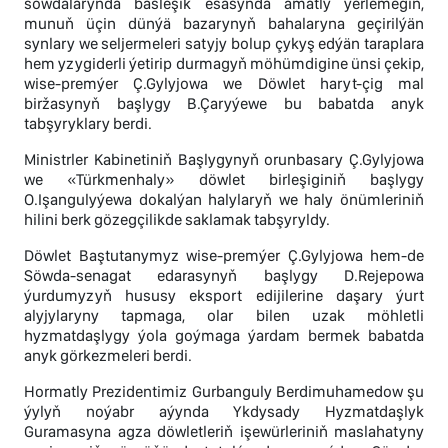
söwdalarynda bäsleşik esasynda amatly ýerlemegiň,
munuň üçin dünýä bazarynyň bahalaryna geçirilýän
synlary we seljermeleri satyjy bolup çykyş edýän taraplara
hem yzygiderli ýetirip durmagyň möhümdigine ünsi çekip,
wise-premýer Ç.Gylyjowa we Döwlet haryt-çig mal
biržasynyň başlygy B.Çaryýewe bu babatda anyk
tabşyryklary berdi.
Ministrler Kabinetiniň Başlygynyň orunbasary Ç.Gylyjowa
we «Türkmenhaly» döwlet birleşiginiň başlygy
O.Işangulyýewa dokalýan halylaryň we haly önümleriniň
hilini berk gözegçilikde saklamak tabşyryldy.
Döwlet Baştutanymyz wise-premýer Ç.Gylyjowa hem-de
Söwda-senagat edarasynyň başlygy D.Rejepowa
ýurdumyzyň hususy eksport edijilerine daşary ýurt
alyjylaryny tapmaga, olar bilen uzak möhletli
hyzmatdaşlygy ýola goýmaga ýardam bermek babatda
anyk görkezmeleri berdi.
Hormatly Prezidentimiz Gurbanguly Berdimuhamedow şu
ýylyň noýabr aýynda Ykdysady Hyzmatdaşlyk
Guramasyna agza döwletleriň işewürleriniň maslahatyny