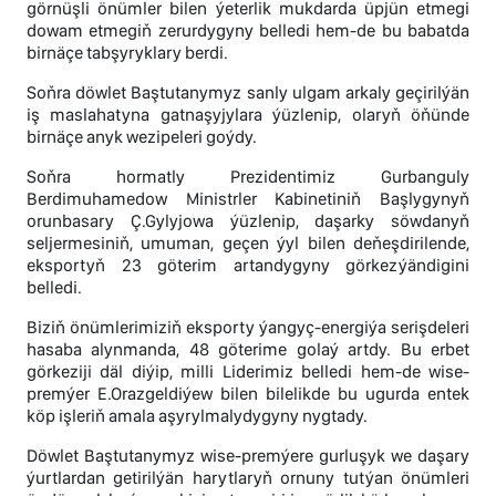
görnüşli önümler bilen ýeterlik mukdarda üpjün etmegi
dowam etmegiň zerurdygyny belledi hem-de bu babatda
birnäçe tabşyryklary berdi.
Soňra döwlet Baştutanymyz sanly ulgam arkaly geçirilýän
iş maslahatyna gatnaşyjylara ýüzlenip, olaryň öňünde
birnäçe anyk wezipeleri goýdy.
Soňra hormatly Prezidentimiz Gurbanguly
Berdimuhamedow Ministrler Kabinetiniň Başlygynyň
orunbasary Ç.Gylyjowa ýüzlenip, daşarky söwdanyň
seljermesiniň, umuman, geçen ýyl bilen deňeşdirilende,
eksportyň 23 göterim artandygyny görkezýändigini
belledi.
Biziň önümlerimiziň eksporty ýangyç-energiýa serişdeleri
hasaba alynmanda, 48 göterime golaý artdy. Bu erbet
görkeziji däl diýip, milli Liderimiz belledi hem-de wise-
premýer E.Orazgeldiýew bilen bilelikde bu ugurda entek
köp işleriň amala aşyrylmalydygyny nygtady.
Döwlet Baştutanymyz wise-premýere gurluşyk we daşary
ýurtlardan getirilýän harytlaryň ornuny tutýan önümleri