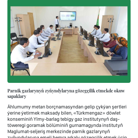
Parnik gazlarynyň zyňyndylaryna gözegçilik etmekde okuw
sapaklary
Ählumumy metan borçnamasyndan gelip çykýan şertleri
ýerine ýetirmek maksady bilen, «Türkmengaz» döwlet
konserniniň Ylmy-barlag tebigy gaz institutynyň daş-
töweregi goramak bölüminiň gurnamagynda institutyň
Maglumat-seljeriş merkezinde parnik gazlarynyň
zyňyndylaryna emeli hemra arkaly gözegçilik etmek üçin