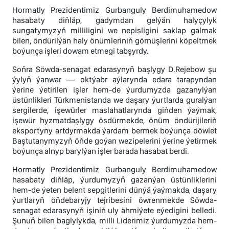
Hormatly Prezidentimiz Gurbanguly Berdimuhamedow
hasabaty diňläp, gadymdan gelýän halyçylyk
sungatymyzyň milliligini we nepisligini saklap galmak
bilen, öndürilýän haly önümleriniň görnüşlerini köpeltmek
boýunça işleri dowam etmegi tabşyrdy.
Soňra Söwda-senagat edarasynyň başlygy D.Rejebow şu
ýylyň ýanwar — oktýabr aýlarynda edara tarapyndan
ýerine ýetirilen işler hem-de ýurdumyzda gazanylýan
üstünlikleri Türkmenistanda we daşary ýurtlarda guralýan
sergilerde, işewürler maslahatlarynda giňden ýaýmak,
işewür hyzmatdaşlygy ösdürmekde, önüm öndürijileriň
eksportyny artdyrmakda ýardam bermek boýunça döwlet
Baştutanymyzyň öňde goýan wezipelerini ýerine ýetirmek
boýunça alnyp barylýan işler barada hasabat berdi.
Hormatly Prezidentimiz Gurbanguly Berdimuhamedow
hasabaty diňläp, ýurdumyzyň gazanýan üstünliklerini
hem-de ýeten belent sepgitlerini dünýä ýaýmakda, daşary
ýurtlaryň öňdebaryjy tejribesini öwrenmekde Söwda-
senagat edarasynyň işiniň uly ähmiýete eýedigini belledi.
Şunuň bilen baglylykda, milli Liderimiz ýurdumyzda hem-