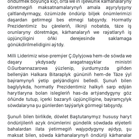
öndürmek boýunça kiçi, orta we iri işewürlik kärhanalaryny
döretmegiň maksatnamalarynyň amala aşyrylyşyny
çaltlandyrmagy, özümizde öndürip biljek önümlerimizi
daşardan getirmegi bes etmegi tabşyrdy. Hormatly
Prezidentimiz bu çäreleriň, ilkinji nobatda, täze iş
orunlaryny döretmäge, kärhanalaryň we raýatlaryň iş
üpjünçiligini öňki derejesinde saklamaga
gönükdirilmelidigini aýtdy.
Milli Liderimiz wise-premýer Ç.Gylyjowa hem-de söwda we
daşary ykdysady aragatnaşyklar ministri
O.Gurbannazarowa ýüzlenip, ýurdumyzda giňden
bellenýän Halkara Bitaraplyk gününiň hem-de Täze ýyl
baýramynyň ýetip gelýändigini belledi. Şunuň bilen
baglylykda, hormatly Prezidentimiz halkyň sarp edýän
harytlaryna bolan islegleriň has-da artýandygyny göz
öňünde tutup, içerki bazaryň üpjünçiligine, baýramçylyk
söwdalaryna şu günlerden taýýarlyk görmegi tabşyrdy.
Şunuň bilen birlikde, döwlet Baştutanymyz hususy haryt
öndürijileriň azyk önümlerini gündelik söwdada elýeterli
bahalardan ilata ýetirmegiň wajypdygyny aýdyp, şu
maksat bilen, söwda kärhanalarynyň öndüriji kärhanalar