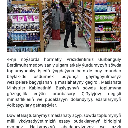
4-nji noýabrda hormatly Prezidentimiz Gurbanguly
Berdimuhamedow sanly ulgam arkaly ýurdumyzyň söwda
toplumyndaky işleriň ýagdaýyna hem-de ony mundan
beýläk-de ösdürmek boýunça gaýragoýulmasyz
wezipelere bagyşlanan iş maslahatyny geçirdi. Maslahata
Ministrler Kabinetiniň Başlygynyň söwda toplumyna
gözegçilik edýän orunbasary Ç.Gylyjow, degişli
ministrlikleriň we pudaklaýyn dolandyryş edaralarynyň
ýolbaşçylary gatnaşdylar.
Döwlet Baştutanymyz maslahaty açyp, söwda toplumynyň
milli ykdysadyýetimiziň esasy pudaklarynyň biridigini
nygtady. Halkymyzyň abadançylygyny we azyk