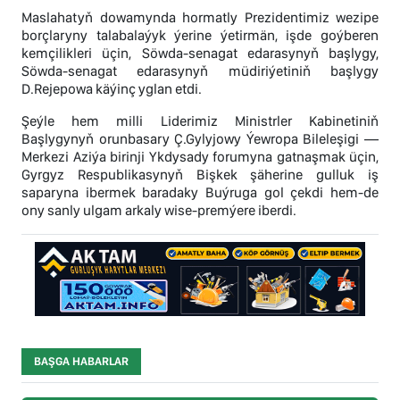
Maslahatyň dowamynda hormatly Prezidentimiz wezipe
borçlaryny talabalaýyk ýerine ýetirmän, işde goýberen
kemçilikleri üçin, Söwda-senagat edarasynyň başlygy,
Söwda-senagat edarasynyň müdiriýetiniň başlygy
D.Rejepowa käýinç yglan etdi.
Şeýle hem milli Liderimiz Ministrler Kabinetiniň
Başlygynyň orunbasary Ç.Gylyjowy Ýewropa Bileleşigi —
Merkezi Aziýa birinji Ykdysady forumyna gatnaşmak üçin,
Gyrgyz Respublikasynyň Bişkek şäherine gulluk iş
saparyna ibermek baradaky Buýruga gol çekdi hem-de
ony sanly ulgam arkaly wise-premýere iberdi.
BAŞGA HABARLAR