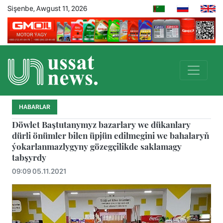
Sişenbe, Awgust 11, 2026
HABARLAR
Döwlet Baştutanymyz bazarlary we dükanlary
dürli önümler bilen üpjün edilmegini we bahalaryň
ýokarlanmazlygyny gözegçilikde saklamagy
tabşyrdy
09:09 05.11.2021