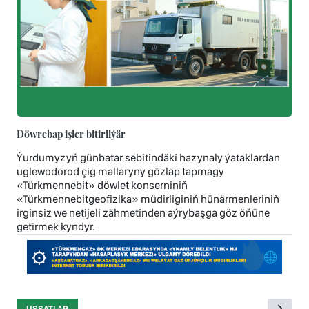
Döwrebap işler bitirilýär
Ýurdumyzyň günbatar sebitindäki hazynaly ýataklardan
uglewodorod çig mallaryny gözläp tapmagy
«Türkmennebit» döwlet konserniniň
«Türkmennebitgeofizika» müdirliginiň hünärmenleriniň
irginsiz we netijeli zähmetinden aýrybaşga göz öňüne
getirmek kyndyr.
USSATLAR