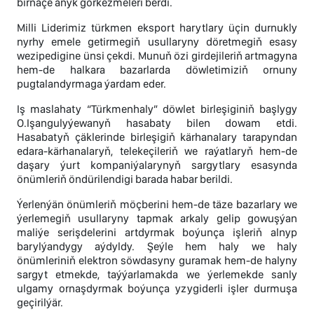
birnäçe anyk görkezmeleri berdi.
Milli Liderimiz türkmen eksport harytlary üçin durnukly
nyrhy emele getirmegiň usullaryny döretmegiň esasy
wezipedigine ünsi çekdi. Munuň özi girdejileriň artmagyna
hem-de halkara bazarlarda döwletimiziň ornuny
pugtalandyrmaga ýardam eder.
Iş maslahaty “Türkmenhaly” döwlet birleşiginiň başlygy
O.Işangulyýewanyň hasabaty bilen dowam etdi.
Hasabatyň çäklerinde birleşigiň kärhanalary tarapyndan
edara-kärhanalaryň, telekeçileriň we raýatlaryň hem-de
daşary ýurt kompaniýalarynyň sargytlary esasynda
önümleriň öndürilendigi barada habar berildi.
Ýerlenýän önümleriň möçberini hem-de täze bazarlary we
ýerlemegiň usullaryny tapmak arkaly gelip gowuşýan
maliýe serişdelerini artdyrmak boýunça işleriň alnyp
barylýandygy aýdyldy. Şeýle hem haly we haly
önümleriniň elektron söwdasyny guramak hem-de halyny
sargyt etmekde, taýýarlamakda we ýerlemekde sanly
ulgamy ornaşdyrmak boýunça yzygiderli işler durmuşa
geçirilýär.