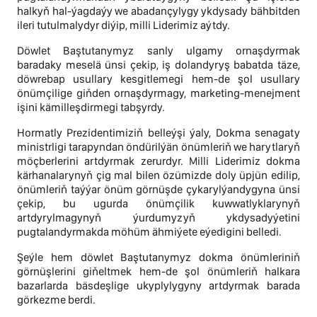
halkyň hal-ýagdaýy we abadançylygy ykdysady bähbitden
ileri tutulmalydyr diýip, milli Liderimiz aýtdy.
Döwlet Baştutanymyz sanly ulgamy ornaşdyrmak
baradaky meselä ünsi çekip, iş dolandyryş babatda täze,
döwrebap usullary kesgitlemegi hem-de şol usullary
önümçilige giňden ornaşdyrmagy, marketing-menejment
işini kämilleşdirmegi tabşyrdy.
Hormatly Prezidentimiziň belleýşi ýaly, Dokma senagaty
ministrligi tarapyndan öndürilýän önümleriň we harytlaryň
möçberlerini artdyrmak zerurdyr. Milli Liderimiz dokma
kärhanalarynyň çig mal bilen özümizde doly üpjün edilip,
önümleriň taýýar önüm görnüşde çykarylýandygyna ünsi
çekip, bu ugurda önümçilik kuwwatlyklarynyň
artdyrylmagynyň ýurdumyzyň ykdysadyýetini
pugtalandyrmakda möhüm ähmiýete eýedigini belledi.
Şeýle hem döwlet Baştutanymyz dokma önümleriniň
görnüşlerini giňeltmek hem-de şol önümleriň halkara
bazarlarda bäsdeşlige ukyplylygyny artdyrmak barada
görkezme berdi.