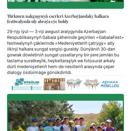
Türkmen nakgaşynyň eserleri Azerbaýjandaky halkara
festiwalynda uly abraýa eýe boldy
29-njy iýul — 3-nji awgust aralygynda Azerbaýjan
Respublikasynyň Gabala şäherinde geçirilen «GabalaFest»
festiwalynyň çäklerinde «Medeniýetleriň çatrygy» atly
ilkinji halkara sungat sergisi guraldy. Dünýäniň 30-dan
gowrak döwletiniň sungat ussatlaryny bir ýere jemlän bu
taslama suratkeşlik, heýkeltaraşlyk we fotosurat arkaly
dürli medeniýetleriň hem-de nesilleriň arasynda çeper
dialogy ösdürmäge gönükdirildi.