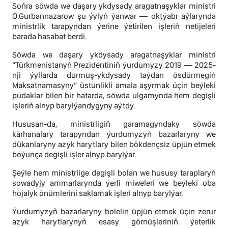
Soňra söwda we daşary ykdysady aragatnaşyklar ministri
O.Gurbannazarow şu ýylyň ýanwar — oktýabr aýlarynda
ministrlik tarapyndan ýerine ýetirilen işleriň netijeleri
barada hasabat berdi.
Söwda we daşary ykdysady aragatnaşyklar ministri
“Türkmenistanyň Prezidentiniň ýurdumyzy 2019 — 2025-
nji ýyllarda durmuş-ykdysady taýdan ösdürmegiň
Maksatnamasyny” üstünlikli amala aşyrmak üçin beýleki
pudaklar bilen bir hatarda, söwda ulgamynda hem degişli
işleriň alnyp barylýandygyny aýtdy.
Hususan-da, ministrligiň garamagyndaky söwda
kärhanalary tarapyndan ýurdumyzyň bazarlaryny we
dükanlaryny azyk harytlary bilen bökdençsiz üpjün etmek
boýunça degişli işler alnyp barylýar.
Şeýle hem ministrlige degişli bolan we hususy taraplaryň
sowadyjy ammarlarynda ýerli miweleri we beýleki oba
hojalyk önümlerini saklamak işleri alnyp barylýar.
Ýurdumyzyň bazarlaryny bolelin üpjün etmek üçin zerur
azyk harytlarynyň esasy görnüşleriniň ýeterlik