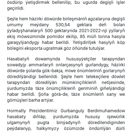
ösdürip ýetişdirmek bellenilip, bu ugurda degişli işler
geçirildi.
Şeýle hem häzirki döwürde birleşmäniň agzalaryna degişli
umumy meýdany 530,54 gektara deň bolan
ýyladyşhanalaryň 500 gektarynda 2021-2022-nji ýyllaryň
ekiş möwsüminde pomidor ekilip, 85 müň tonna hasyla
garaşylýandygy habar berildi. Ýetişdiriljek hasylyň köp
bölegini eksporta ugratmak göz öňünde tutulýar.
Hasabatyň dowamynda hususyýetçiler tarapyndan
sowadyjy ammarlaryň onlarçasynyň gurlandygy, häzirki
döwürde şolarda gök-bakja, miwe önümleriniň gorlarynyň
döredilýändigi bellenildi. Şeýle hem telekeçilere döwlet
tarapyndan döredilýän mümkinçilikleriň netijesinde,
ýurdumyzda täze önümçilikleriň geriminiň giňelýändigi
habar berildi. Şoňa görä-de, täze önümleriň sany we
görnüşleri barha artýar.
Hormatly Prezidentimiz Gurbanguly Berdimuhamedow
hasabaty diňläp, ýurdumyzda hususy işewürlik
ulgamynyň pugta binýadynyň döredilendiginden
peýdalanyp, halkymyzy özümizde öndürilýän dürli