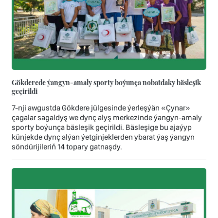
Gökderede ýangyn-amaly sporty boýunça nobatdaky bäsleşik
geçirildi
7-nji awgustda Gökdere jülgesinde ýerleşýän «Çynar»
çagalar sagaldyş we dynç alyş merkezinde ýangyn-amaly
sporty boýunça bäsleşik geçirildi. Bäsleşige bu ajaýyp
künjekde dynç alýan ýetginjeklerden ybarat ýaş ýangyn
söndürijileriň 14 topary gatnaşdy.