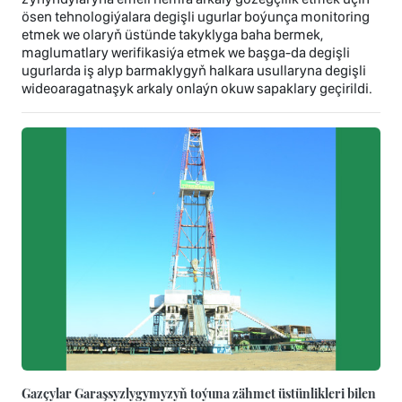
ösen tehnologiýalara degişli ugurlar boýunça monitoring
etmek we olaryň üstünde takyklyga baha bermek,
maglumatlary werifikasiýa etmek we başga-da degişli
ugurlarda iş alyp barmaklygyň halkara usullaryna degişli
wideoaragatnaşyk arkaly onlaýn okuw sapaklary geçirildi.
Gazçylar Garaşsyzlygymyzyň toýuna zähmet üstünlikleri bilen