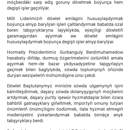
möçberdäki sarp ediş goruny döretmek boýunça hem
degişli işler geçirilýär.
Milli Liderimiziň döwlet emlägini hususylaşdyrmak
boýunça alnyp barylýan işleri çaltlandyrmak babatda ozal
beren tabşyryklaryna laýyklykda, eýeçiligi döwletiň
garamagyndan aýyrmak we döwlet emlägini
hususylaşdyrmak boýunça degişli işler alnyp barylýar.
Hormatly Prezidentimiz Gurbanguly Berdimuhamedow
hasabaty diňläp, durmuş özgertmelerini üstünlikli amala
aşyrmak hem-de bazar ykdysadyýetine tapgyrlaýyn
geçmek bilen baglylykda, söwda toplumynyň öňünde
durýan wezipeleriň möhümdigine ünsi çekdi.
Döwlet Baştutanymyz ministre söwda ulgamynyň işini
kämilleşdirmek, daşary söwda dolanyşygynyň möçberini
artdyrmak, daşary ýurtly işewür hyzmatdaşlar bilen özara
bähbitli gatnaşyklary giňeltmek, importyň ornuny tutýan
önümleriň önümçiligini ösdürmek, ilata hyzmat etmegiň
medeniýetini ýokarlandyrmak babatda birnäçe anyk
tabşyryklary berdi.