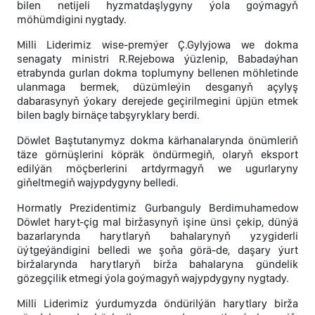
bilen netijeli hyzmatdaşlygyny ýola goýmagyň
möhümdigini nygtady.
Milli Liderimiz wise-premýer Ç.Gylyjowa we dokma
senagaty ministri R.Rejebowa ýüzlenip, Babadaýhan
etrabynda gurlan dokma toplumyny bellenen möhletinde
ulanmaga bermek, düzümleýin desganyň açylyş
dabarasynyň ýokary derejede geçirilmegini üpjün etmek
bilen bagly birnäçe tabşyryklary berdi.
Döwlet Baştutanymyz dokma kärhanalarynda önümleriň
täze görnüşlerini köpräk öndürmegiň, olaryň eksport
edilýän möçberlerini artdyrmagyň we ugurlaryny
giňeltmegiň wajypdygyny belledi.
Hormatly Prezidentimiz Gurbanguly Berdimuhamedow
Döwlet haryt-çig mal biržasynyň işine ünsi çekip, dünýä
bazarlarynda harytlaryň bahalarynyň yzygiderli
üýtgeýändigini belledi we şoňa görä-de, daşary ýurt
biržalarynda harytlaryň birža bahalaryna gündelik
gözegçilik etmegi ýola goýmagyň wajypdygyny nygtady.
Milli Liderimiz ýurdumyzda öndürilýän harytlary birža