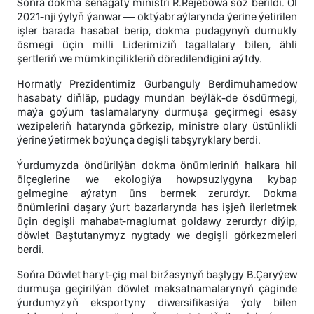
Soňra dokma senagaty ministri R.Rejebowa söz berildi. Ol
2021-nji ýylyň ýanwar — oktýabr aýlarynda ýerine ýetirilen
işler barada hasabat berip, dokma pudagynyň durnukly
ösmegi üçin milli Liderimiziň tagallalary bilen, ähli
şertleriň we mümkinçilikleriň döredilendigini aýtdy.
Hormatly Prezidentimiz Gurbanguly Berdimuhamedow
hasabaty diňläp, pudagy mundan beýläk-de ösdürmegi,
maýa goýum taslamalaryny durmuşa geçirmegi esasy
wezipeleriň hatarynda görkezip, ministre olary üstünlikli
ýerine ýetirmek boýunça degişli tabşyryklary berdi.
Ýurdumyzda öndürilýän dokma önümleriniň halkara hil
ölçeglerine we ekologiýa howpsuzlygyna kybap
gelmegine aýratyn üns bermek zerurdyr. Dokma
önümlerini daşary ýurt bazarlarynda has işjeň ilerletmek
üçin degişli mahabat-maglumat goldawy zerurdyr diýip,
döwlet Baştutanymyz nygtady we degişli görkezmeleri
berdi.
Soňra Döwlet haryt-çig mal biržasynyň başlygy B.Çaryýew
durmuşa geçirilýän döwlet maksatnamalarynyň çäginde
ýurdumyzyň eksportyny diwersifikasiýa ýoly bilen