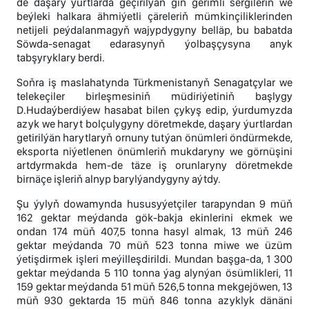
de daşary ýurtlarda geçirilýän giň gerimli sergileriň we
beýleki halkara ähmiýetli çäreleriň mümkinçiliklerinden
netijeli peýdalanmagyň wajypdygyny belläp, bu babatda
Söwda-senagat edarasynyň ýolbaşçysyna anyk
tabşyryklary berdi.
Soňra iş maslahatynda Türkmenistanyň Senagatçylar we
telekeçiler birleşmesiniň müdiriýetiniň başlygy
D.Hudaýberdiýew hasabat bilen çykyş edip, ýurdumyzda
azyk we haryt bolçulygyny döretmekde, daşary ýurtlardan
getirilýän harytlaryň ornuny tutýan önümleri öndürmekde,
eksporta niýetlenen önümleriň mukdaryny we görnüşini
artdyrmakda hem-de täze iş orunlaryny döretmekde
birnäçe işleriň alnyp barylýandygyny aýtdy.
Şu ýylyň dowamynda hususyýetçiler tarapyndan 9 müň
162 gektar meýdanda gök-bakja ekinlerini ekmek we
ondan 174 müň 407,5 tonna hasyl almak, 13 müň 246
gektar meýdanda 70 müň 523 tonna miwe we üzüm
ýetişdirmek işleri meýilleşdirildi. Mundan başga-da, 1 300
gektar meýdanda 5 110 tonna ýag alynýan ösümlikleri, 11
159 gektar meýdanda 51 müň 526,5 tonna mekgejöwen, 13
müň 930 gektarda 15 müň 846 tonna azyklyk dänäni