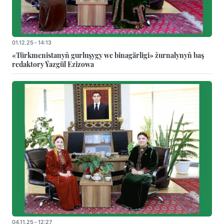
01.12.25 - 14:13
«Türkmenistanyň gurluşygy we binagärligi» žurnalynyň baş
redaktory Ýazgül Ezizowa
04.11.25 - 12:27