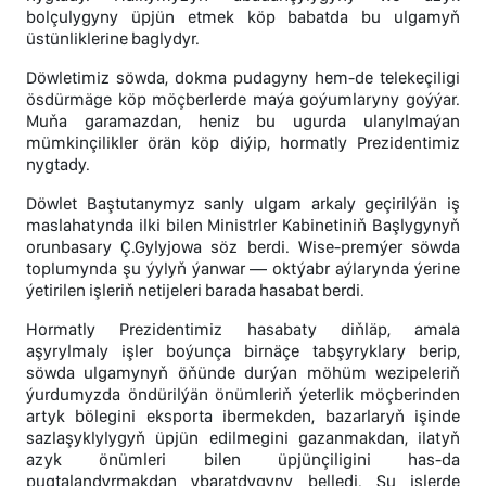
bolçulygyny üpjün etmek köp babatda bu ulgamyň
üstünliklerine baglydyr.
Döwletimiz söwda, dokma pudagyny hem-de telekeçiligi
ösdürmäge köp möçberlerde maýa goýumlaryny goýýar.
Muňa garamazdan, heniz bu ugurda ulanylmaýan
mümkinçilikler örän köp diýip, hormatly Prezidentimiz
nygtady.
Döwlet Baştutanymyz sanly ulgam arkaly geçirilýän iş
maslahatynda ilki bilen Ministrler Kabinetiniň Başlygynyň
orunbasary Ç.Gylyjowa söz berdi. Wise-premýer söwda
toplumynda şu ýylyň ýanwar — oktýabr aýlarynda ýerine
ýetirilen işleriň netijeleri barada hasabat berdi.
Hormatly Prezidentimiz hasabaty diňläp, amala
aşyrylmaly işler boýunça birnäçe tabşyryklary berip,
söwda ulgamynyň öňünde durýan möhüm wezipeleriň
ýurdumyzda öndürilýän önümleriň ýeterlik möçberinden
artyk bölegini eksporta ibermekden, bazarlaryň işinde
sazlaşyklylygyň üpjün edilmegini gazanmakdan, ilatyň
azyk önümleri bilen üpjünçiligini has-da
pugtalandyrmakdan ybaratdygyny belledi. Şu işlerde