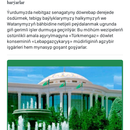
barýarlar
Ýurdumyzda nebitgaz senagatyny döwrebap derejede
ösdürmek, tebigy baýlyklarymyzy halkymyzyň we
Watanymyzyň bähbidine netijeli peýdalanmak ugrunda
giň gerimli işler durmuşa geçirilýär. Bu möhüm wezipeleriň
üstünlikli amala aşyrylmagyna «Türkmengaz» döwlet
konserniniň «Lebapgazçykaryş» müdirliginiň agzybir
işgärleri hem mynasyp goşant goşýarlar.