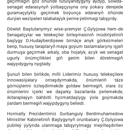
geçirmegiň göz öňünde tutulýandygyny aýdyp, Söwda-
senagat edarasynyň ýolbaşçysyna ony ýokary derejede
guramaçylykly geçirmek boýunça edaranyň öňünde
durýan wezipeleri talabalaýyk ýerine ýetirmegi tabşyrdy.
Döwlet Baştutanymyz wise-premýer Ç.Gylyjowa hem-de
Senagatçylar we telekeçiler birleşmesiniň müdiriýetiniň
başlygy D.Hudaýberdiýewe birnäçe anyk görkezmeleri
berip, hususy taraplaryň maýa goýum taslamalaryny işjeň
durmuşa geçirmek arkaly, oba hojalyk, azyk we senagat
ugurly önümçilikleri giň gerim bilen döretmegiň
wajypdygyny nygtady.
Şunuň bilen birlikde, milli Liderimiz hususy telekeçilere
innowasiýalary ornaşdyrmakda, önümleriň täze
görnüşlerini özleşdirmekde goldaw bermegiň, olara öz
önümlerini içerki we daşarky bazarlarda ýerlemekde,
ikitaraplaýyn bähbitli hyzmatdaşlygy ýola goýmakda
ýardam bermegiň wajypdygyny belledi.
Hormatly Prezidentimiz Gurbanguly Berdimuhamedow
Ministrler Kabinetiniň Başlygynyň orunbasary Ç.Gylyjowa
ýubileý ýylynda ulanmaga tabşyrylmagy meýilleşdirilen