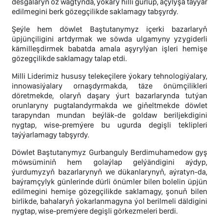
desgalaryň öz wagtynda, ýokary hilli gurlup, açylyşa taýýar
edilmegini berk gözegçilikde saklamagy tabşyrdy.
Şeýle hem döwlet Baştutanymyz içerki bazarlaryň
üpjünçiligini artdyrmak we söwda ulgamyny yzygiderli
kämilleşdirmek babatda amala aşyrylýan işleri hemişe
gözegçilikde saklamagy talap etdi.
Milli Liderimiz hususy telekeçilere ýokary tehnologiýalary,
innowasiýalary ornaşdyrmakda, täze önümçilikleri
döretmekde, olaryň daşary ýurt bazarlarynda tutýan
orunlaryny pugtalandyrmakda we giňeltmekde döwlet
tarapyndan mundan beýläk-de goldaw beriljekdigini
nygtap, wise-premýere bu ugurda degişli teklipleri
taýýarlamagy tabşyrdy.
Döwlet Baştutanymyz Gurbanguly Berdimuhamedow gyş
möwsüminiň hem golaýlap gelýändigini aýdyp,
ýurdumyzyň bazarlarynyň we dükanlarynyň, aýratyn-da,
baýramçylyk günlerinde dürli önümler bilen bolelin üpjün
edilmegini hemişe gözegçilikde saklamagy, şonuň bilen
birlikde, bahalaryň ýokarlanmagyna ýol berilmeli däldigini
nygtap, wise-premýere degişli görkezmeleri berdi.