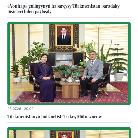
«Yonhap» gullugynyň habarçysy Türkmenistan baradaky
täsirleri bilen paýlaşdy
23.07.26 - 20:02
Türkmenistanyň halk artisti Tirkeş Mätnazarow