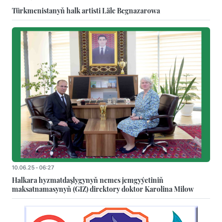
Türkmenistanyň halk artisti Läle Begnazarowa
10.06.25 - 06:27
Halkara hyzmatdaşlygynyň nemes jemgyýetiniň
maksatnamasynyň (GIZ) direktory doktor Karolina Milow