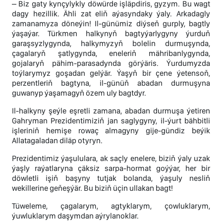
– Biz gaty kynçylykly döwürde işläpdiris, gyzym. Bu wagt
dagy hezillik. Ähli zat eliň aýasyndaky ýaly. Arkadagly
zamanamyza döneýin! Il-günümiz diýseň gurply, bagtly
ýaşaýar. Türkmen halkynyň bagtyýarlygyny ýurduň
garaşsyzlygynda, halkymyzyň bolelin durmuşynda,
çagalaryň şatlygynda, eneleriň mähribanlygynda,
gojalaryň pähim-parasadynda görýäris. Ýurdumyzda
toýlarymyz goşadan gelýär. Ýaşyň bir çene ýetensoň,
perzentleriň bagtyna, il-günüň abadan durmuşyna
guwanyp ýaşamagyň özem uly bagtdyr.
Il-halkyny şeýle eşretli zamana, abadan durmuşa ýetiren
Gahryman Prezidentimiziň jan saglygyny, il-ýurt bähbitli
işleriniň hemişe rowaç almagyny gije-gündiz beýik
Allatagaladan diläp otyryn.
Prezidentimiz ýaşululara, ak saçly enelere, biziň ýaly uzak
ýaşly raýatlaryna çäksiz sarpa-hormat goýýar, her bir
döwletli işiň başyny tutjak bolanda, ýaşuly nesliň
wekillerine geňeşýär. Bu biziň üçin ullakan bagt!
Tüweleme, çagalarym, agtyklarym, çowluklarym,
ýuwluklarym daşymdan aýrylanoklar.