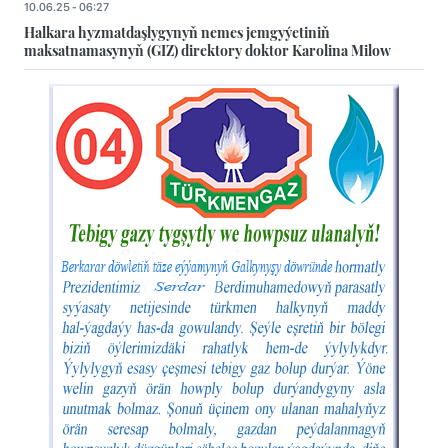
10.06.25 - 06:27
Halkara hyzmatdaşlygynyň nemes jemgyýetiniň
maksatnamasynyň (GIZ) direktory doktor Karolina Milow