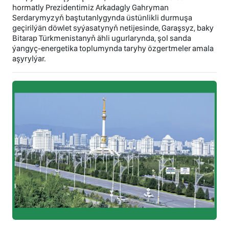
hormatly Prezidentimiz Arkadagly Gahryman
Serdarymyzyň baştutanlygynda üstünlikli durmuşa
geçirilýän döwlet syýasatynyň netijesinde, Garaşsyz, baky
Bitarap Türkmenistanyň ähli ugurlarynda, şol sanda
ýangyç-energetika toplumynda taryhy özgertmeler amala
aşyrylýar.