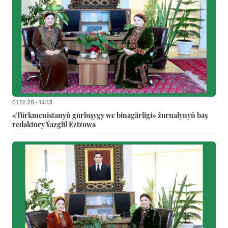
01.12.25 - 14:13
«Türkmenistanyň gurluşygy we binagärligi» žurnalynyň baş
redaktory Ýazgül Ezizowa