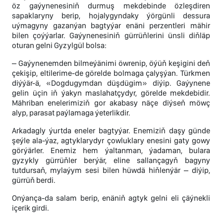
öz gaýynenesiniň durmuş mekdebinde özleşdiren
sapaklaryny berip, hojalygyndaky ýörgünli dessura
uýmagyny gazanýan bagtyýar enäni perzentleri mähir
bilen çoýýarlar. Gaýynenesiniň gürrüňlerini ünsli diňläp
oturan gelni Gyzylgül bolsa:
– Gaýynenemden bilmeýänimi öwrenip, öýüň keşigini deň
çekişip, eltilerime-de görelde bolmaga çalyşýan. Türkmen
diýýär-ä, «Dogdugymdan düşdügim» diýip. Gaýynene
gelin üçin iň ýakyn maslahatçydyr, görelde mekdebidir.
Mähriban enelerimiziň gor akabasy näçe diýseň möwç
alyp, parasat paýlamaga ýeterlikdir.
Arkadagly ýurtda eneler bagtyýar. Enemiziň daşy günde
şeýle ala-ýaz, agtyklarydyr çowluklary enesini gaty gowy
görýärler. Enemiz hem ýaltanman, ýadaman, bulara
gyzykly gürrüňler berýär, eline sallançagyň bagyny
tutdursaň, mylaýym sesi bilen hüwdä hiňlenýär – diýip,
gürrüň berdi.
Onýança-da salam berip, enäniň agtyk gelni eli çäýnekli
içerik girdi.