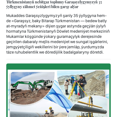
Türkmenistanyň nebitgaz toplumy Garaşsyzlygymyzyň 35
ýyllygyny zähmet ýeňişleri bilen garşy alýar
Mukaddes Garaşsyzlygymyzyň şanly 35 ýyllygyna hem-
de «Garaşsyz, baky Bitarap Türkmenistan — bedew batly
at-myradyň mekany» diýen şygar astynda geçýän ýylyň
hormatyna Türkmenistanyň Döwlet medeniýet merkeziniň
Mukamlar köşgünde ýokary guramaçylyk derejesinde
geçirilen dabaraly mejlis medeniýet we sungat işgärlerini,
jemgyýetçiligiň wekillerini bir ýere jemläp, ýurdumyzda
täze ruhubelentlik we döredijilik badalgalaryny döretdi.