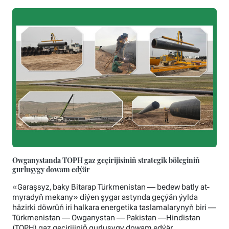
Owganystanda TOPH gaz geçirijisiniň strategik böleginiň
gurluşygy dowam edýär
«Garaşsyz, baky Bitarap Türkmenistan — bedew batly at-
myradyň mekany» diýen şygar astynda geçýän ýylda
häzirki döwrüň iri halkara energetika taslamalarynyň biri —
Türkmenistan — Owganystan — Pakistan —Hindistan
(TOPH) gaz geçirijiniň gurluşygy dowam edýär.