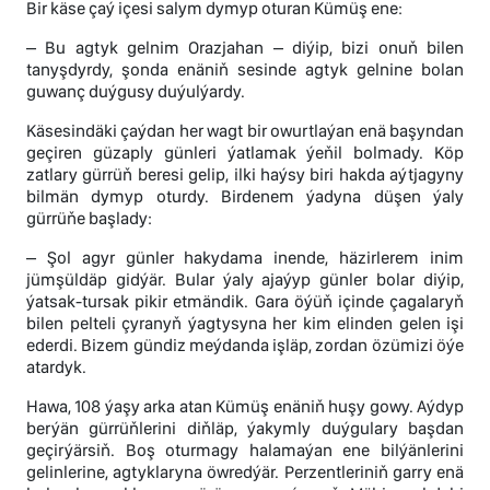
Bir käse çaý içesi salym dymyp oturan Kümüş ene:
– Bu agtyk gelnim Orazjahan – diýip, bizi onuň bilen
tanyşdyrdy, şonda enäniň sesinde agtyk gelnine bolan
guwanç duýgusy duýulýardy.
Käsesindäki çaýdan her wagt bir owurtlaýan enä başyndan
geçiren güzaply günleri ýatlamak ýeňil bolmady. Köp
zatlary gürrüň beresi gelip, ilki haýsy biri hakda aýtjagyny
bilmän dymyp oturdy. Birdenem ýadyna düşen ýaly
gürrüňe başlady:
– Şol agyr günler hakydama inende, häzirlerem inim
jümşüldäp gidýär. Bular ýaly ajaýyp günler bolar diýip,
ýatsak-tursak pikir etmändik. Gara öýüň içinde çagalaryň
bilen pelteli çyranyň ýagtysyna her kim elinden gelen işi
ederdi. Bizem gündiz meýdanda işläp, zordan özümizi öýe
atardyk.
Hawa, 108 ýaşy arka atan Kümüş enäniň huşy gowy. Aýdyp
berýän gürrüňlerini diňläp, ýakymly duýgulary başdan
geçirýärsiň. Boş oturmagy halamaýan ene bilýänlerini
gelinlerine, agtyklaryna öwredýär. Perzentleriniň garry enä