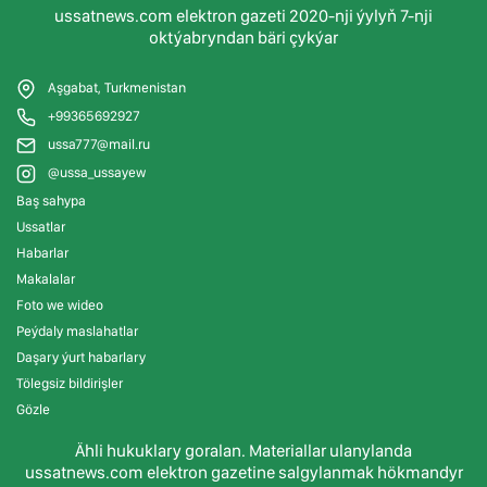
ussatnews.com elektron gazeti 2020-nji ýylyň 7-nji
oktýabryndan bäri çykýar
Aşgabat, Turkmenistan
+99365692927
ussa777@mail.ru
@ussa_ussayew
Baş sahypa
Ussatlar
Habarlar
Makalalar
Foto we wideo
Peýdaly maslahatlar
Daşary ýurt habarlary
Tölegsiz bildirişler
Gözle
Ähli hukuklary goralan. Materiallar ulanylanda
ussatnews.com elektron gazetine salgylanmak hökmandyr