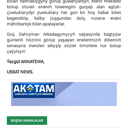
bolan hamraklygyny görüp guwanýarsyň. Mähir mekdebi
bolup oturan enäniň töweregini gurşap alan agtyk-
çowluklarydyr ýuwluklary her gün bir hoş habar bilen
begendirip, kalby joşgundan doly, nurana enäni
mähribanlyk bilen apalaýarlar.
Goý, Gahryman Arkadagymyzyň saýasynda bagtyýar
günleriň hözirini görüp ýaşaýan enelerimiziň dilleriniň
senasyna öwrülen alkyşly sözler ömürlere nur bolup
çaýylsyn!
Ýazgül ANNAÝEWA,
USSAT NEWS.
BAŞGA MAKALALAR