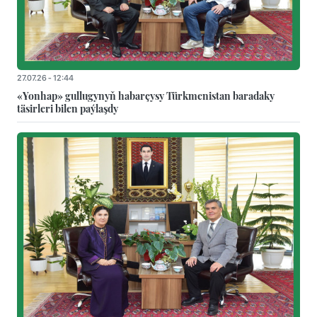
27.07.26 - 12:44
«Yonhap» gullugynyň habarçysy Türkmenistan baradaky
täsirleri bilen paýlaşdy