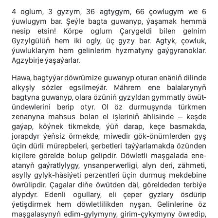
4 oglum, 3 gyzym, 36 agtygym, 66 çowlugym we 6
ýuwlugym bar. Şeýle bagta guwanyp, ýaşamak hemmä
nesip etsin! Körpe oglum Çarygeldi bilen gelnim
Gyzylgülüň hem iki ogly, üç gyzy bar. Agtyk, çowluk,
ýuwluklarym hem gelinlerim hyzmatyny gaýgyranoklar.
Agzybirje ýaşaýarlar.
Hawa, bagtyýar döwrümize guwanyp oturan enäniň dilinde
alkyşly sözler egsilmeýär. Mährem ene balalarynyň
bagtyna guwanyp, olara özüniň gyzyldan gymmatly öwüt-
ündewlerini berip otyr. Ol öz durmuşynda türkmen
zenanyna mahsus bolan el işleriniň ählisinde – keşde
gaýap, köýnek tikmekde, ýüň darap, keçe basmakda,
jorapdyr ýeňsiz örmekde, miwedir gök-önümlerden gyş
üçin dürli mürepbeleri, şerbetleri taýýarlamakda özünden
kiçilere görelde bolup gelipdir. Döwletli maşgalada ene-
atanyň gaýratlylygy, ynsanperwerligi, alyn deri, zähmeti,
asylly gylyk-häsiýeti perzentleri üçin durmuş mekdebine
öwrülipdir. Çagalar diňe öwütden däl, göreldeden terbiýe
alypdyr. Edenli ogullary, eli çeper gyzlary ösdürip
ýetişdirmek hem döwletlilikden nyşan. Gelinlerine öz
maşgalasynyň edim-gylymyny, girim-çykymyny öwredip,