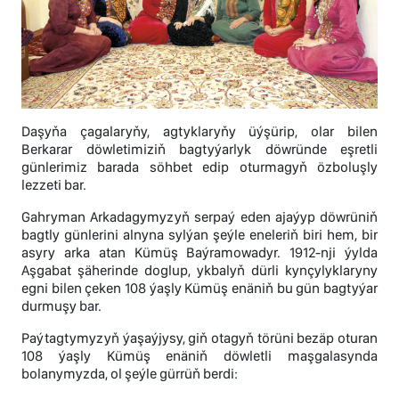
Daşyňa çagalaryňy, agtyklaryňy üýşürip, olar bilen
Berkarar döwletimiziň bagtyýarlyk döwründe eşretli
günlerimiz barada söhbet edip oturmagyň özboluşly
lezzeti bar.
Gahryman Arkadagymyzyň serpaý eden ajaýyp döwrüniň
bagtly günlerini alnyna sylýan şeýle eneleriň biri hem, bir
asyry arka atan Kümüş Baýramowadyr. 1912-nji ýylda
Aşgabat şäherinde doglup, ykbalyň dürli kynçylyklaryny
egni bilen çeken 108 ýaşly Kümüş enäniň bu gün bagtyýar
durmuşy bar.
Paýtagtymyzyň ýaşaýjysy, giň otagyň törüni bezäp oturan
108 ýaşly Kümüş enäniň döwletli maşgalasynda
bolanymyzda, ol şeýle gürrüň berdi: