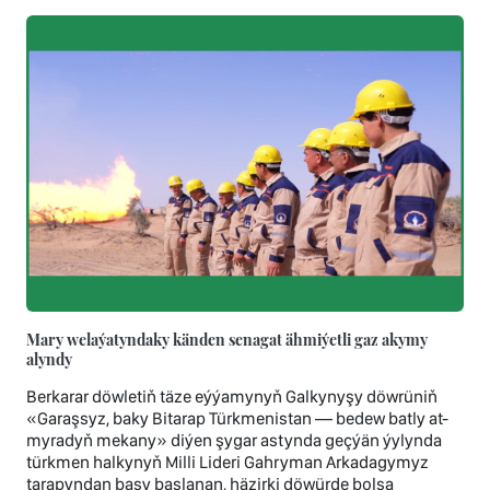
Mary welaýatyndaky känden senagat ähmiýetli gaz akymy
alyndy
Berkarar döwletiň täze eýýamynyň Galkynyşy döwrüniň
«Garaşsyz, baky Bitarap Türkmenistan — bedew batly at-
myradyň mekany» diýen şygar astynda geçýän ýylynda
türkmen halkynyň Milli Lideri Gahryman Arkadagymyz
tarapyndan başy başlanan, häzirki döwürde bolsa