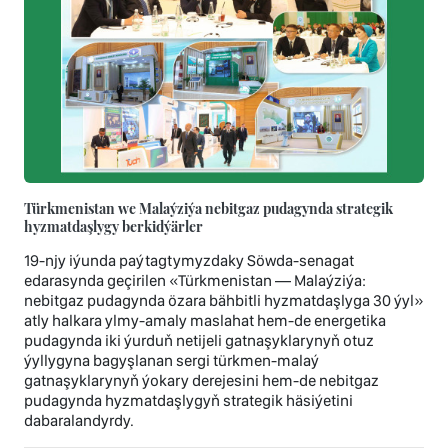
Türkmenistan we Malaýziýa nebitgaz pudagynda strategik
hyzmatdaşlygy berkidýärler
19-njy iýunda paýtagtymyzdaky Söwda-senagat
edarasynda geçirilen «Türkmenistan — Malaýziýa:
nebitgaz pudagynda özara bähbitli hyzmatdaşlyga 30 ýyl»
atly halkara ylmy-amaly maslahat hem-de energetika
pudagynda iki ýurduň netijeli gatnaşyklarynyň otuz
ýyllygyna bagyşlanan sergi türkmen-malaý
gatnaşyklarynyň ýokary derejesini hem-de nebitgaz
pudagynda hyzmatdaşlygyň strategik häsiýetini
dabaralandyrdy.