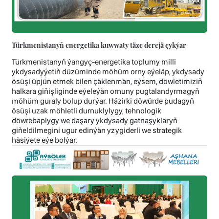
Türkmenistanyň energetika kuwwaty täze derejä çykýar
Türkmenistanyň ýangyç-energetika toplumy milli
ykdysadyýetiň düzüminde möhüm orny eýeläp, ykdysady
ösüşi üpjün etmek bilen çäklenmän, eýsem, döwletimiziň
halkara giňişliginde eýeleýän ornuny pugtalandyrmagyň
möhüm guraly bolup durýar. Häzirki döwürde pudagyň
ösüşi uzak möhletli durnuklylygy, tehnologik
döwrebaplygy we daşary ykdysady gatnaşyklaryň
giňeldilmegini ugur edinýän yzygiderli we strategik
häsiýete eýe bolýar.