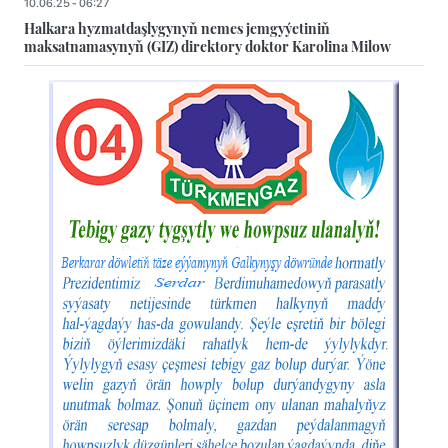
10.06.25 - 06:27
Halkara hyzmatdaşlygynyň nemes jemgyýetiniň
maksatnamasynyň (GIZ) direktory doktor Karolina Milow