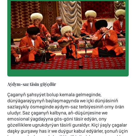
Aýdym-saz täsin güýçdür
Çaganyň şahsyýet bolup kemala gelmeginde,
dünýägaraýşynyň baýlaşmagynda we içki dünýäsiniň
sazlaşykly ösmeginde aýdym-saz terbiýesiniň orny örän
uludyr. Saz çaganyň kalbyna, aň-düşünjesine we
emosional ýagdaýyna gös-göni täsir edýän, ony
gözelliklere ugrukdyrýan täsirli guraldyr. Kiçi ýaşly çagalar
daşky gurşawy has ir we duýgur kabul edýärler, şonuň üçin