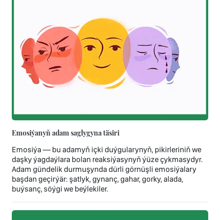
Emosiýanyň adam saglygyna täsiri
Emosiýa — bu adamyň içki duýgularynyň, pikirleriniň we
daşky ýagdaýlara bolan reaksiýasynyň ýüze çykmasydyr.
Adam gündelik durmuşynda dürli görnüşli emosiýalary
başdan geçirýär: şatlyk, gynanç, gahar, gorky, alada,
buýsanç, söýgi we beýlekiler.