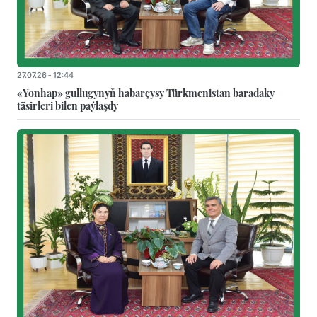
27.07.26 - 12:44
«Yonhap» gullugynyň habarçysy Türkmenistan baradaky
täsirleri bilen paýlaşdy