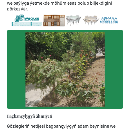
we baýlyga ýetmekde möhüm esas bolup biljekdigini
görkezýär.
Bagbançylygyň ähmiýeti
Gözlegleriň netijesi bagbançylygyň adam beýnisine we