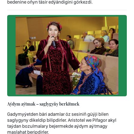
bedenine oňyn täsir edýändigini görkezdi.
Aýdym aýtmak – saglygyňy berkitmek
Gadymyýetden bäri adamlar öz sesiniň güýji bilen
saglygyny dikeldip bilipdirler. Aristotel we Pifagor akyl
taýdan bozulmalary bejermekde aýdym aýtmagy
maslahat beripdirler.