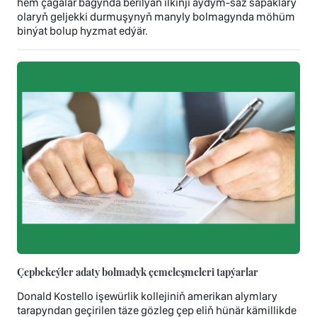
hem çagalar bagynda berilýän ilkinji aýdym-saz sapaklary
olaryň geljekki durmuşynyň manyly bolmagynda möhüm
binýat bolup hyzmat edýär.
Çepbekeýler adaty bolmadyk çemeleşmeleri tapýarlar
Donald Kostello işewürlik kollejiniň amerikan alymlary
tarapyndan geçirilen täze gözleg çep eliň hünär kämillikde