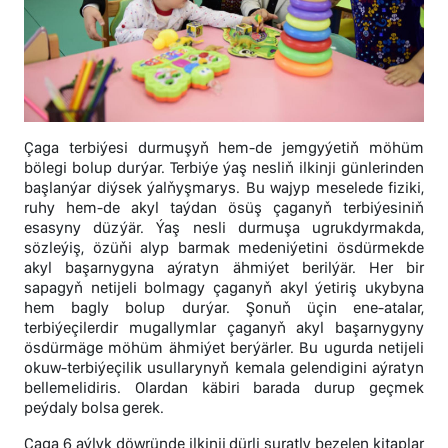
Çaga terbiýesi durmuşyň hem-de jemgyýetiň möhüm
bölegi bolup durýar. Terbiýe ýaş nesliň ilkinji günlerinden
başlanýar diýsek ýalňyşmarys. Bu wajyp meselede fiziki,
ruhy hem-de akyl taýdan ösüş çaganyň terbiýesiniň
esasyny düzýär. Ýaş nesli durmuşa ugrukdyrmakda,
sözleýiş, özüňi alyp barmak medeniýetini ösdürmekde
akyl başarnygyna aýratyn ähmiýet berilýär. Her bir
sapagyň netijeli bolmagy çaganyň akyl ýetiriş ukybyna
hem bagly bolup durýar. Şonuň üçin ene-atalar,
terbiýeçilerdir mugallymlar çaganyň akyl başarnygyny
ösdürmäge möhüm ähmiýet berýärler. Bu ugurda netijeli
okuw-terbiýeçilik usullarynyň kemala gelendigini aýratyn
bellemelidiris. Olardan käbiri barada durup geçmek
peýdaly bolsa gerek.
Çaga 6 aýlyk döwründe ilkinji dürli suratly bezelen kitaplar