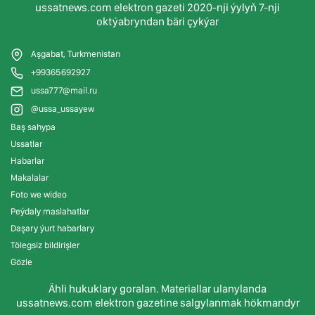
ussatnews.com elektron gazeti 2020-nji ýylyň 7-nji
oktýabryndan bäri çykýar
Aşgabat, Turkmenistan
+99365692927
ussa777@mail.ru
@ussa_ussayew
Baş sahypa
Ussatlar
Habarlar
Makalalar
Foto we wideo
Peýdaly maslahatlar
Daşary ýurt habarlary
Tölegsiz bildirişler
Gözle
Ähli hukuklary goralan. Materiallar ulanylanda
ussatnews.com elektron gazetine salgylanmak hökmandyr