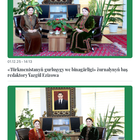
01.12.25 - 14:13
«Türkmenistanyň gurluşygy we binagärligi» žurnalynyň baş
redaktory Ýazgül Ezizowa