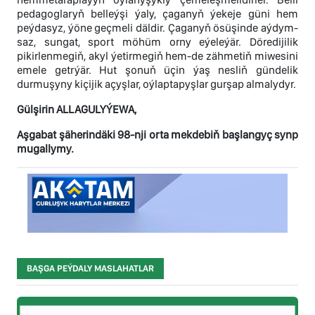
pedagoglaryň belleýşi ýaly, çaganyň ýekeje güni hem
peýdasyz, ýöne geçmeli däldir. Çaganyň ösüşinde aýdym-
saz, sungat, sport möhüm orny eýeleýär. Döredijilik
pikirlenmegiň, akyl ýetirmegiň hem-de zähmetiň miwesini
emele getrýär. Hut şonuň üçin ýaş nesliň gündelik
durmuşyny kiçijik açyşlar, oýlaptapyşlar gurşap almalydyr.
Gülşirin ALLAGULYÝEWA,
Aşgabat şäherindäki 98-nji orta mekdebiň başlangyç synp
mugallymy.
BAŞGA PEÝDALY MASLAHATLAR