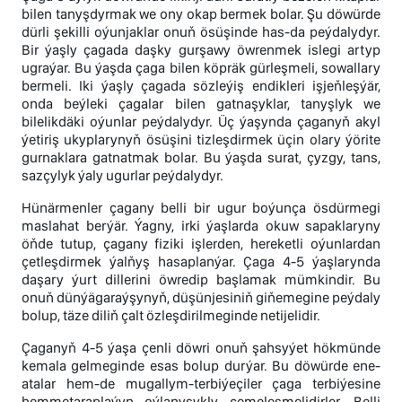
bilen tanyşdyrmak we ony okap bermek bolar. Şu döwürde
dürli şekilli oýunjaklar onuň ösüşinde has-da peýdalydyr.
Bir ýaşly çagada daşky gurşawy öwrenmek islegi artyp
ugraýar. Bu ýaşda çaga bilen köpräk gürleşmeli, sowallary
bermeli. Iki ýaşly çagada sözleýiş endikleri işjeňleşýär,
onda beýleki çagalar bilen gatnaşyklar, tanyşlyk we
bilelikdäki oýunlar peýdalydyr. Üç ýaşynda çaganyň akyl
ýetiriş ukyplarynyň ösüşini tizleşdirmek üçin olary ýörite
gurnaklara gatnatmak bolar. Bu ýaşda surat, çyzgy, tans,
sazçylyk ýaly ugurlar peýdalydyr.
Hünärmenler çagany belli bir ugur boýunça ösdürmegi
maslahat berýär. Ýagny, irki ýaşlarda okuw sapaklaryny
öňde tutup, çagany fiziki işlerden, hereketli oýunlardan
çetleşdirmek ýalňyş hasaplanýar. Çaga 4-5 ýaşlarynda
daşary ýurt dillerini öwredip başlamak mümkindir. Bu
onuň dünýägaraýşynyň, düşünjesiniň giňemegine peýdaly
bolup, täze diliň çalt özleşdirilmeginde netijelidir.
Çaganyň 4-5 ýaşa çenli döwri onuň şahsyýet hökmünde
kemala gelmeginde esas bolup durýar. Bu döwürde ene-
atalar hem-de mugallym-terbiýeçiler çaga terbiýesine
hemmetaraplaýyn oýlanyşykly çemeleşmelidirler. Belli