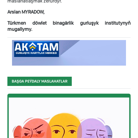
maslahatlaşmak zerurdyr.
Arslan MYRADOW,
Türkmen döwlet binagärlik gurluşyk institutynyň
mugallymy.
BAŞGA PEÝDALY MASLAHATLAR