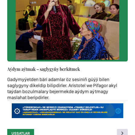
Aýdym aýtmak – saglygyňy berkitmek
Gadymyýetden bäri adamlar öz sesiniň güýji bilen
saglygyny dikeldip bilipdirler. Aristotel we Pifagor akyl
taýdan bozulmalary bejermekde aýdym aýtmagy
maslahat beripdirler.
USSATLAR