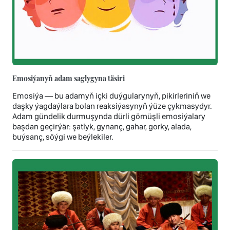
Emosiýanyň adam saglygyna täsiri
Emosiýa — bu adamyň içki duýgularynyň, pikirleriniň we
daşky ýagdaýlara bolan reaksiýasynyň ýüze çykmasydyr.
Adam gündelik durmuşynda dürli görnüşli emosiýalary
başdan geçirýär: şatlyk, gynanç, gahar, gorky, alada,
buýsanç, söýgi we beýlekiler.