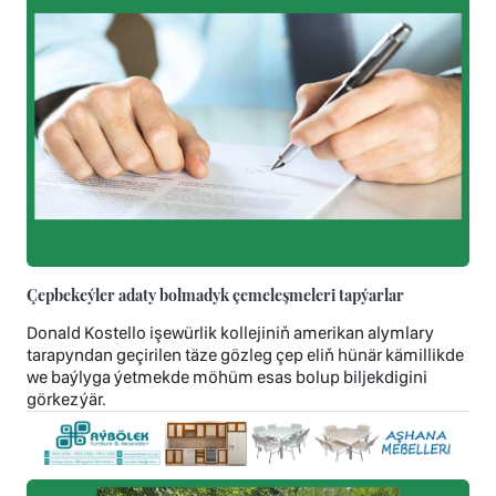
Çepbekeýler adaty bolmadyk çemeleşmeleri tapýarlar
Donald Kostello işewürlik kollejiniň amerikan alymlary
tarapyndan geçirilen täze gözleg çep eliň hünär kämillikde
we baýlyga ýetmekde möhüm esas bolup biljekdigini
görkezýär.