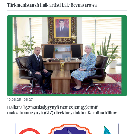
Türkmenistanyň halk artisti Läle Begnazarowa
10.06.25 - 06:27
Halkara hyzmatdaşlygynyň nemes jemgyýetiniň
maksatnamasynyň (GIZ) direktory doktor Karolina Milow