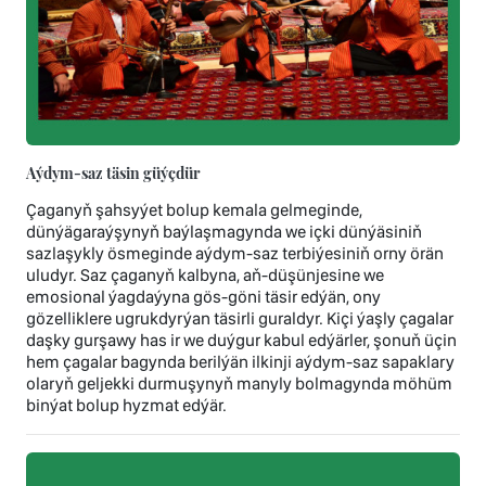
Aýdym-saz täsin güýçdür
Çaganyň şahsyýet bolup kemala gelmeginde,
dünýägaraýşynyň baýlaşmagynda we içki dünýäsiniň
sazlaşykly ösmeginde aýdym-saz terbiýesiniň orny örän
uludyr. Saz çaganyň kalbyna, aň-düşünjesine we
emosional ýagdaýyna gös-göni täsir edýän, ony
gözelliklere ugrukdyrýan täsirli guraldyr. Kiçi ýaşly çagalar
daşky gurşawy has ir we duýgur kabul edýärler, şonuň üçin
hem çagalar bagynda berilýän ilkinji aýdym-saz sapaklary
olaryň geljekki durmuşynyň manyly bolmagynda möhüm
binýat bolup hyzmat edýär.