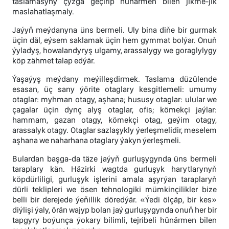
taslamasyny çyzga geçirip hünärmen bilen jikme-jik
maslahatlaşmaly.
Jaýyň meýdanyna üns bermeli. Uly bina diňe bir gurmak
üçin däl, eýsem saklamak üçin hem gymmat bolýar. Onuň
ýyladyş, howalandyryş ulgamy, arassalygy we goraglylygy
köp zähmet talap edýär.
Ýaşaýyş meýdany meýilleşdirmek. Taslama düzülende
esasan, üç sany ýörite otaglary kesgitlemeli: umumy
otaglar: myhman otagy, aşhana; hususy otaglar: ulular we
çagalar üçin dynç alyş otaglar, ofis; kömekçi jaýlar:
hammam, gazan otagy, kömekçi otag, geýim otagy,
arassalyk otagy. Otaglar sazlaşykly ýerleşmelidir, meselem
aşhana we naharhana otaglary ýakyn ýerleşmeli.
Bulardan başga-da täze jaýyň gurluşygynda üns bermeli
taraplary kän. Häzirki wagtda gurluşyk harytlarynyň
köpdürliligi, gurluşyk işlerini amala aşyrýan taraplaryň
dürli teklipleri we ösen tehnologiki mümkinçilikler bize
belli bir derejede ýeňillik döredýär. «Ýedi ölçäp, bir kes»
diýlişi ýaly, örän wajyp bolan jaý gurluşygynda onuň her bir
tapgyry boýunça ýokary bilimli, tejribeli hünärmen bilen