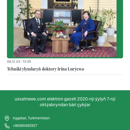
08.12.24 - 13:35
Tehniki ylymlaryň doktory Irina Lurýewa
ussatnews.com elektron gazeti 2020-nji ýylyň 7-nji
oktýabryndan bäri çykýar
Aşgabat, Turkmenistan
+99365692927