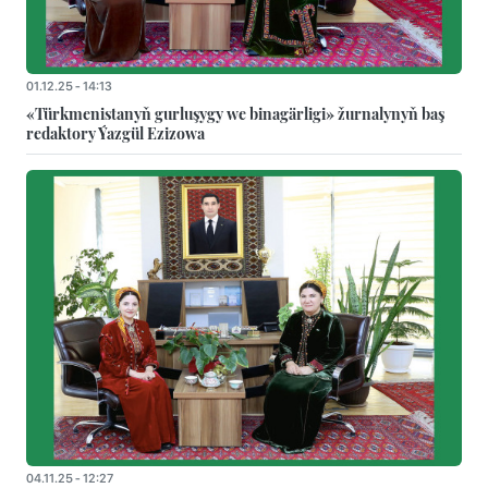
01.12.25 - 14:13
«Türkmenistanyň gurluşygy we binagärligi» žurnalynyň baş
redaktory Ýazgül Ezizowa
04.11.25 - 12:27