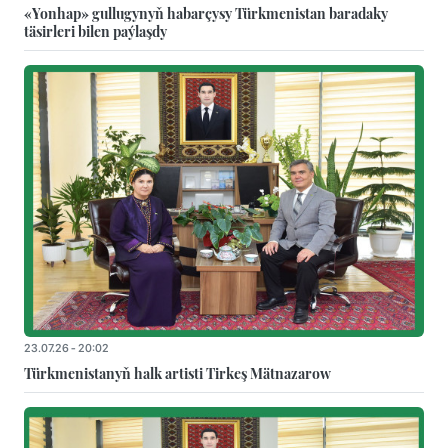
«Yonhap» gullugynyň habarçysy Türkmenistan baradaky
täsirleri bilen paýlaşdy
23.07.26 - 20:02
Türkmenistanyň halk artisti Tirkeş Mätnazarow