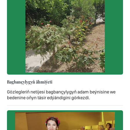
Bagbançylygyň ähmiýeti
Gözlegleriň netijesi bagbançylygyň adam beýnisine we
bedenine oňyn täsir edýändigini görkezdi.