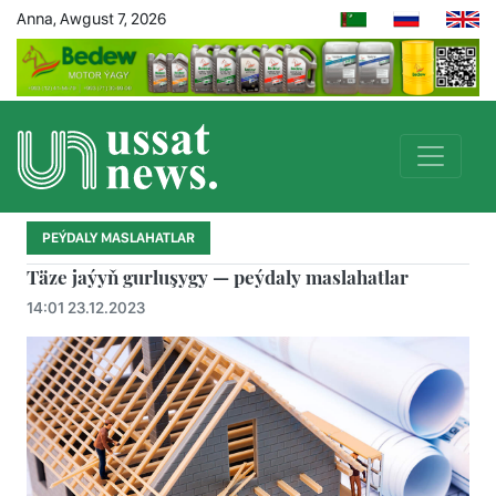
Anna, Awgust 7, 2026
PEÝDALY MASLAHATLAR
Täze jaýyň gurluşygy — peýdaly maslahatlar
14:01 23.12.2023