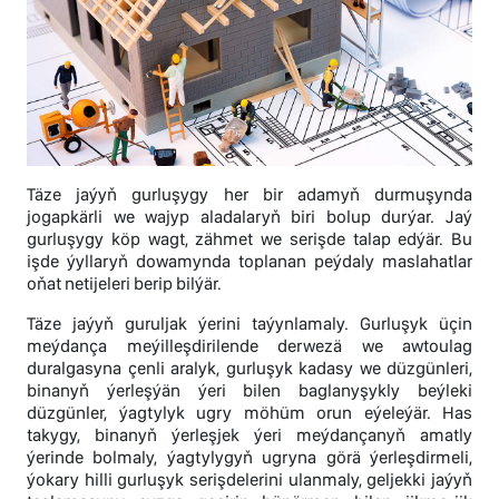
Täze jaýyň gurluşygy her bir adamyň durmuşynda
jogapkärli we wajyp aladalaryň biri bolup durýar. Jaý
gurluşygy köp wagt, zähmet we serişde talap edýär. Bu
işde ýyllaryň dowamynda toplanan peýdaly maslahatlar
oňat netijeleri berip bilýär.
Täze jaýyň guruljak ýerini taýynlamaly. Gurluşyk üçin
meýdança meýilleşdirilende derwezä we awtoulag
duralgasyna çenli aralyk, gurluşyk kadasy we düzgünleri,
binanyň ýerleşýän ýeri bilen baglanyşykly beýleki
düzgünler, ýagtylyk ugry möhüm orun eýeleýär. Has
takygy, binanyň ýerleşjek ýeri meýdançanyň amatly
ýerinde bolmaly, ýagtylygyň ugryna görä ýerleşdirmeli,
ýokary hilli gurluşyk serişdelerini ulanmaly, geljekki jaýyň