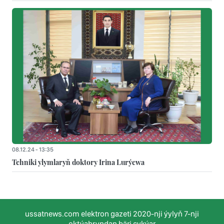
08.12.24 - 13:35
Tehniki ylymlaryň doktory Irina Lurýewa
ussatnews.com elektron gazeti 2020-nji ýylyň 7-nji
oktýabryndan bäri çykýar