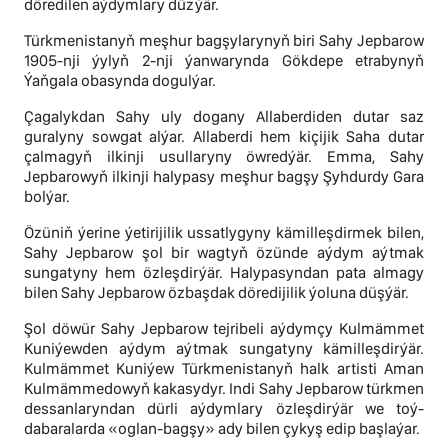
döredilen aýdymlary düzýär.
Türkmenistanyň meşhur bagşylarynyň biri Sahy Jepbarow
1905-nji ýylyň 2-nji ýanwarynda Gökdepe etrabynyň
Ýaňgala obasynda dogulýar.
Çagalykdan Sahy uly dogany Allaberdiden dutar saz
guralyny sowgat alýar. Allaberdi hem kiçijik Saha dutar
çalmagyň ilkinji usullaryny öwredýär. Emma, Sahy
Jepbarowyň ilkinji halypasy meşhur bagşy Şyhdurdy Gara
bolýar.
Özüniň ýerine ýetirijilik ussatlygyny kämilleşdirmek bilen,
Sahy Jepbarow şol bir wagtyň özünde aýdym aýtmak
sungatyny hem özleşdirýär. Halypasyndan pata almagy
bilen Sahy Jepbarow özbaşdak döredijilik ýoluna düşýär.
Şol döwür Sahy Jepbarow tejribeli aýdymçy Kulmämmet
Kuniýewden aýdym aýtmak sungatyny kämilleşdirýär.
Kulmämmet Kuniýew Türkmenistanyň halk artisti Aman
Kulmämmedowyň kakasydyr. Indi Sahy Jepbarow türkmen
dessanlaryndan dürli aýdymlary özleşdirýär we toý-
dabaralarda «oglan-bagşy» ady bilen çykyş edip başlaýar.