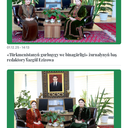
01.12.25 - 14:13
«Türkmenistanyň gurluşygy we binagärligi» žurnalynyň baş
redaktory Ýazgül Ezizowa