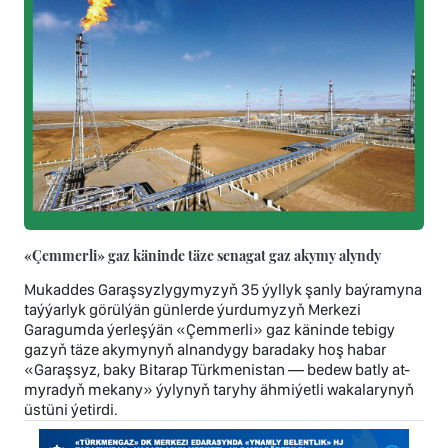
«Çemmerli» gaz käninde täze senagat gaz akymy alyndy
Mukaddes Garaşsyzlygymyzyň 35 ýyllyk şanly baýramyna
taýýarlyk görülýän günlerde ýurdumyzyň Merkezi
Garagumda ýerleşýän «Çemmerli» gaz käninde tebigy
gazyň täze akymynyň alnandygy baradaky hoş habar
«Garaşsyz, baky Bitarap Türkmenistan — bedew batly at-
myradyň mekany» ýylynyň taryhy ähmiýetli wakalarynyň
üstüni ýetirdi.