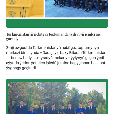
Türkmenistanyň nebitgaz toplumynda ýedi aýyň jemlerine
garaldy
2-nji awgustda Türkmenistanyň nebitgaz toplumynyň
merkezi binasynda «Garaşsyz, baky Bitarap Türkmenistan
— bedew batly at-myradyň mekany» ýylynyň geçen ýedi
aýynda ýerine ýetirilen işleriň jemine bagyşlanan hasabat
ýygnagy geçirildi.