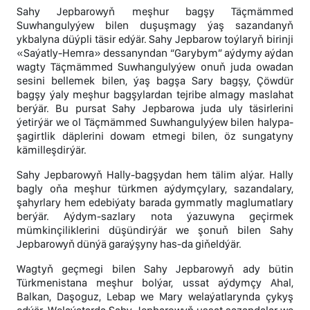
Sahy Jepbarowyň meşhur bagşy Täçmämmed
Suwhangulyýew bilen duşuşmagy ýaş sazandanyň
ykbalyna düýpli täsir edýär. Sahy Jepbarow toýlaryň birinji
«Saýatly-Hemra» dessanyndan “Garybym” aýdymy aýdan
wagty Täçmämmed Suwhangulyýew onuň juda owadan
sesini bellemek bilen, ýaş bagşa Sary bagşy, Çöwdür
bagşy ýaly meşhur bagşylardan tejribe almagy maslahat
berýär. Bu pursat Sahy Jepbarowa juda uly täsirlerini
ýetirýär we ol Täçmämmed Suwhangulyýew bilen halypa-
şagirtlik däplerini dowam etmegi bilen, öz sungatyny
kämilleşdirýär.
Sahy Jepbarowyň Hally-bagşydan hem tälim alýar. Hally
bagly oňa meşhur türkmen aýdymçylary, sazandalary,
şahyrlary hem edebiýaty barada gymmatly maglumatlary
berýär. Aýdym-sazlary nota ýazuwyna geçirmek
mümkinçiliklerini düşündirýär we şonuň bilen Sahy
Jepbarowyň dünýä garaýşyny has-da giňeldýär.
Wagtyň geçmegi bilen Sahy Jepbarowyň ady bütin
Türkmenistana meşhur bolýar, ussat aýdymçy Ahal,
Balkan, Daşoguz, Lebap we Mary welaýatlarynda çykyş