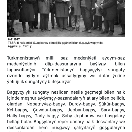
Türkmenistanyň milli saz medeniýeti aýdym-saz
medeniýetiniň däp-dessurlaryna baýlygy bilen
tapawutlanýar. Türkmenistanyň bagşyçylyk sungaty
özünde aýdym aýtmak ussatlygyny we dutar ýerine
ýetirijilik sungatyny birleşdirýär.
Bagşyçylyk sungaty nesilden nesile geçmegi bilen halk
içinde meşhur aýdymçy-sazandalaryň atlary bilen bellidir,
olardan: Nobatnyýaz-bagşy, Durdy-bagşy, Şükür-bagşy,
Kel-bagşy, Çowdur-bagşy, Jepbar-bagşy, Sary-bagşy,
Hally-bagşy, Garly-bagşy, Sahy Jepbarow we başgalary
belläp bolar. Bagşylaryň repertuarlary halk dessanlary we
dessanlardan hem nusgawy şahyrlaryň goşgularyna