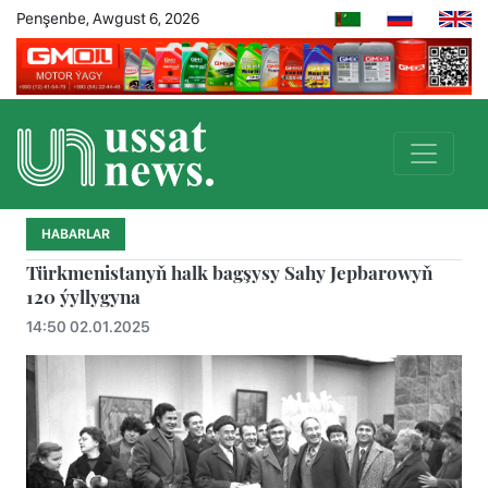
Penşenbe, Awgust 6, 2026
HABARLAR
Türkmenistanyň halk bagşysy Sahy Jepbarowyň
120 ýyllygyna
14:50 02.01.2025