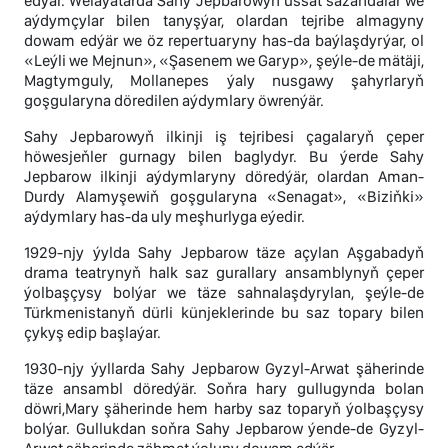
edýär. Welaýatarda Sahy Jepbarowyň ussat sazandalar we
aýdymçylar bilen tanyşýar, olardan tejribe almagyny
dowam edýär we öz repertuaryny has-da baýlaşdyrýar, ol
«Leýli we Mejnun», «Şasenem we Garyp», şeýle-de mätäji,
Magtymguly, Mollanepes ýaly nusgawy şahyrlaryň
goşgularyna döredilen aýdymlary öwrenýär.
Sahy Jepbarowyň ilkinji iş tejribesi çagalaryň çeper
höwesjeňler gurnagy bilen baglydyr. Bu ýerde Sahy
Jepbarow ilkinji aýdymlaryny döredýär, olardan Aman-
Durdy Alamyşewiň goşgularyna «Senаgat», «Biziňki»
aýdymlary has-da uly meşhurlyga eýedir.
1929-njy ýylda Sahy Jepbarow täze açylan Aşgabadyň
drama teatrynyň halk saz gurallary ansamblynyň çeper
ýolbaşçysy bolýar we täze sahnalaşdyrylan, şeýle-de
Türkmenistanyň dürli künjeklerinde bu saz topary bilen
çykyş edip başlaýar.
1930-njy ýyllarda Sahy Jepbarow Gyzyl-Arwat şäherinde
täze ansambl döredýär. Soňra hary gullugynda bolan
döwri,Mary şäherinde hem harby saz toparyň ýolbaşçysy
bolýar. Gullukdan soňra Sahy Jepbarow ýende-de Gyzyl-