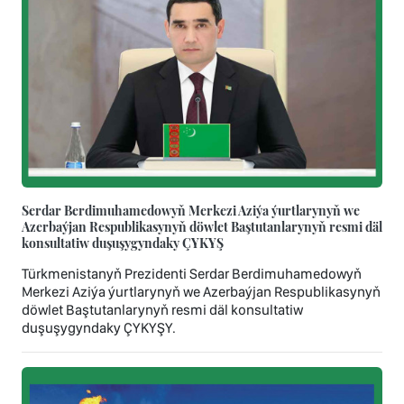
Serdar Berdimuhamedowyň Merkezi Aziýa ýurtlarynyň we
Azerbaýjan Respublikasynyň döwlet Baştutanlarynyň resmi däl
konsultatiw duşuşygyndaky ÇYKYŞ
Türkmenistanyň Prezidenti Serdar Berdimuhamedowyň
Merkezi Aziýa ýurtlarynyň we Azerbaýjan Respublikasynyň
döwlet Baştutanlarynyň resmi däl konsultatiw
duşuşygyndaky ÇYKYŞY.