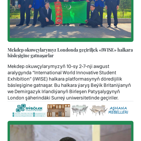
Mekdep okuwçylarymyz Londonda geçiriljek «iWISE» halkara
bäsleşigine gatnaşarlar
Mekdep okuwçylarymyzyň 10-sy 2-7-nji awgust
aralygynda “International World Innovative Student
Exhibition” (iWISE) halkara platformasynyň döredijilik
bäsleşigine gatnaşar. Bu halkara ýaryş Beýik Britaniýanyň
we Demirgazyk Irlandiýanyň Birleşen Patyşalygynyň
London şäherindäki Surreý uniwersitetinde geçiriler.