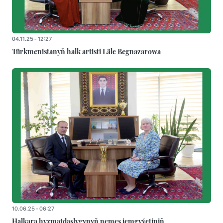
04.11.25 - 12:27
Türkmenistanyň halk artisti Läle Begnazarowa
10.06.25 - 06:27
Halkara hyzmatdaşlygynyň nemes jemgyýetiniň