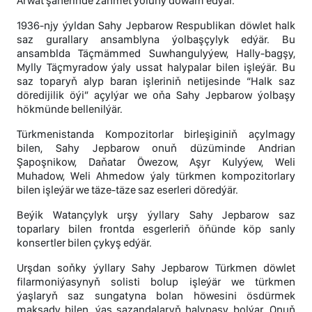
Arwat şäherinde zähmet ýoluny dowam edýär.
1936-njy ýyldan Sahy Jepbarow Respublikan döwlet halk
saz gurallary ansamblyna ýolbaşçylyk edýär. Bu
ansamblda Täçmämmed Suwhangulyýew, Hally-bagşy,
Mylly Täçmyradow ýaly ussat halypalar bilen işleýär. Bu
saz toparyň alyp baran işleriniň netijesinde “Halk saz
döredijilik öýi” açylýar we oňa Sahy Jepbarow ýolbaşy
hökmünde bellenilýär.
Türkmenistanda Kompozitorlar birleşiginiň açylmagy
bilen, Sahy Jepbarow onuň düzüminde Andrian
Şapoşnikow, Daňatar Öwezow, Aşyr Kulyýew, Weli
Muhadow, Weli Ahmedow ýaly türkmen kompozitorlary
bilen işleýär we täze-täze saz eserleri döredýär.
Beýik Watançylyk urşy ýyllary Sahy Jepbarow saz
toparlary bilen frontda esgerleriň öňünde köp sanly
konsertler bilen çykyş edýär.
Urşdan soňky ýyllary Sahy Jepbarow Türkmen döwlet
filarmoniýasynyň solisti bolup işleýär we türkmen
ýaşlaryň saz sungatyna bolan höwesini ösdürmek
maksady bilen, ýaş sazandalaryň halypasy bolýar. Onuň