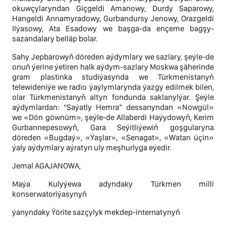
okuwçylaryndan Giçgeldi Amanowy, Durdy Saparowy,
Hangeldi Annamyradowy, Gurbandursy Jenowy, Orazgeldi
Ilýasowy, Ata Esadowy we başga-da ençeme bagşy-
sazandalary belläp bolar.
Sahy Jepbarowyň döreden aýdymlary we sazlary, şeýle-de
onuň ýerine ýetiren halk aýdym-sazlary Moskwa şäherinde
gram plastinka studiýasynda we Türkmenistanyň
telewideniýe we radio ýaýlymlarynda ýazgy edilmek bilen,
olar Türkmenistanyň altyn fondunda saklanylýar. Şeýle
aýdymlardan: “Saýatly Hemra” dessanyndan «Nowgül»
we «Dön göwnüm», şeýle-de Allaberdi Haýydowyň, Kerim
Gurbannepesowyň, Gara Seýitliýewiň goşgularyna
döreden «Bugdaý», «Ýaşlar», «Senagat», «Watan üçin»
ýaly aýdymlary aýratyn uly meşhurlyga eýedir.
Jemal AGAJANOWA,
Maýa Kulyýewa adyndaky Türkmen milli
konserwatoriýasynyň
ýanyndaky Ýörite sazçylyk mekdep-internatynyň