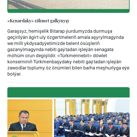
«Kenardaky» zähmet galkynyşy
Garaşsyz, hemişelik Bitarap ýurdumyzda durmuşa
geçirilýän ägirt uly özgertmeleriň amala aşyrylmagynda
we milli ykdysadyýetimizde belent ösüşleriň
gazanylmagynda nebiti gaýtadan işleýän senagata
möhüm orun degişlidir. «Türkmennebit» döwlet
konserniniň Türkmenbaşydaky nebiti gaýtadan işleýän
zawodlar toplumy öz önümleri bilen barha meşhurlyga eýe
bolýar.