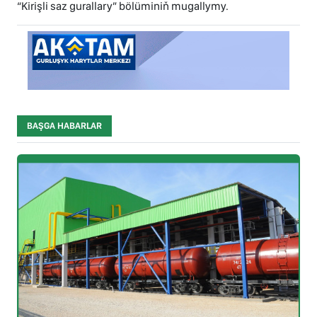
“Kirişli saz gurallary” bölüminiň mugallymy.
BAŞGA HABARLAR