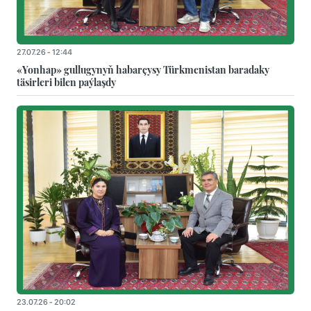
27.07.26 - 12:44
«Yonhap» gullugynyň habarçysy Türkmenistan baradaky
täsirleri bilen paýlaşdy
23.07.26 - 20:02