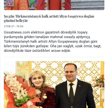
Şu gün Türkmenistanyň halk artisti Altyn Goşaýewa doglan
gününi belleýär
27.08.21 - 15:54
Ussatnews.com elektron gazetiniň döredijilik topary
ýurdumyzda giňden tanalýan mahmal owazly aýdymçy,
Türkmenistanyň halk artisti Altyn Goşaýewany doglan güni
bilen tüýs ýürekden gutlaýar. Oňa jan saglyk, uzak ömür, bagt,
döredijilikde täze üstünlikleri arzuw edýär.