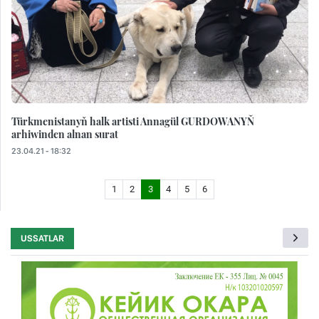
Türkmenistanyň halk artisti Annagül GURDOWANYŇ
arhiwinden alnan surat
23.04.21 - 18:32
1
2
3
4
5
6
USSATLAR