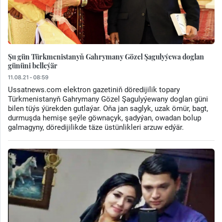
Şu gün Türkmenistanyň Gahrymany Gözel Şagulyýewa doglan
gününi belleýär
11.08.21 - 08:59
Ussatnews.com elektron gazetiniň döredijilik topary
Türkmenistanyň Gahrymany Gözel Şagulyýewany doglan güni
bilen tüýs ýürekden gutlaýar. Oňa jan saglyk, uzak ömür, bagt,
durmuşda hemişe şeýle göwnaçyk, şadyýan, owadan bolup
galmagyny, döredijilikde täze üstünlikleri arzuw edýär.