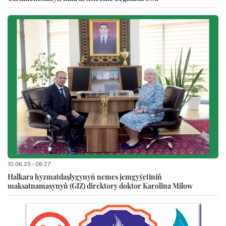
10.06.25 - 06:27
Halkara hyzmatdaşlygynyň nemes jemgyýetiniň
maksatnamasynyň (GIZ) direktory doktor Karolina Milow