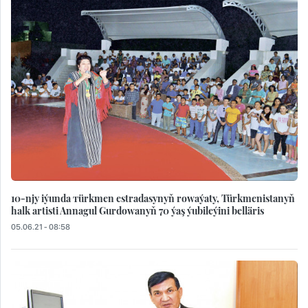
10-njy iýunda тürkmen estradasynyň rowaýaty, Türkmenistanyň
halk artisti Annagul Gurdowanyň 70 ýaş ýubileýini belläris
05.06.21 - 08:58