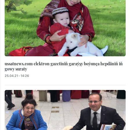
ussatnews.com elektron gazetiniň garaýşy boýunça hepdäniň iň
gowy suraty
25.04.21 - 14:26