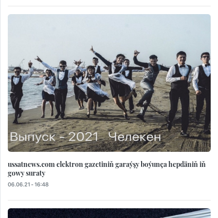
ussatnews.com elektron gazetiniň garaýşy boýunça hepdäniň iň
gowy suraty
06.06.21 - 16:48