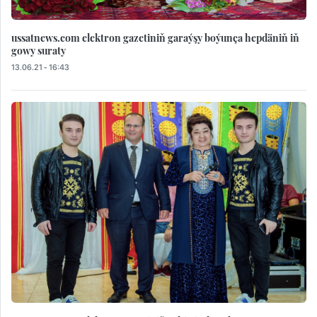
ussatnews.com elektron gazetiniň garaýşy boýunça hepdäniň iň
gowy suraty
13.06.21 - 16:43