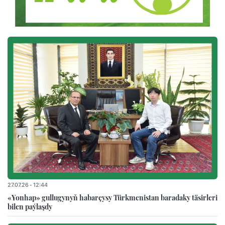
27.07.26 - 12:44
«Yonhap» gullugynyň habarçysy Türkmenistan baradaky täsirleri
bilen paýlaşdy