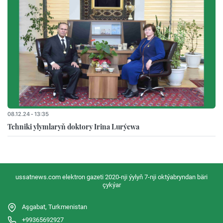
08.12.24 - 13:35
Tehniki ylymlaryň doktory Irina Lurýewa
ussatnews.com elektron gazeti 2020-nji ýylyň 7-nji oktýabryndan bäri
çykýar
Aşgabat, Turkmenistan
+99365692927