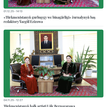
01.12.25 - 14:13
«Türkmenistanyň gurluşygy we binagärligi» žurnalynyň baş
redaktory Ýazgül Ezizowa
04.11.25 - 12:27
Türkmenistanyň halk artisti Läle Begnazarowa