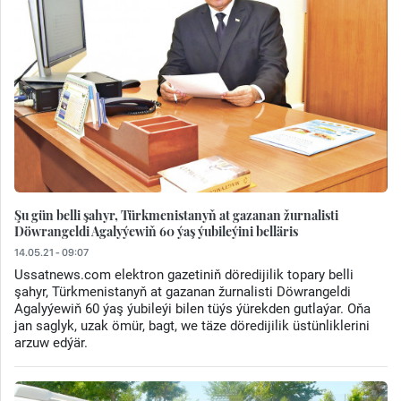
Şu gün belli şahyr, Türkmenistanyň at gazanan žurnalisti
Döwrangeldi Agalyýewiň 60 ýaş ýubileýini belläris
14.05.21 - 09:07
Ussatnews.com elektron gazetiniň döredijilik topary belli
şahyr, Türkmenistanyň at gazanan žurnalisti Döwrangeldi
Agalyýewiň 60 ýaş ýubileýi bilen tüýs ýürekden gutlaýar. Oňa
jan saglyk, uzak ömür, bagt, we täze döredijilik üstünliklerini
arzuw edýär.