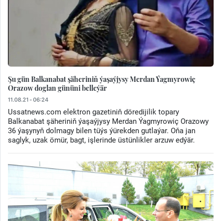
Şu gün Balkanabat şäheriniň ýaşaýjysy Merdan Ýagmyrowiç
Orazow doglan gününi belleýär
11.08.21 - 06:24
Ussatnews.com elektron gazetiniň döredijilik topary
Balkanabat şäheriniň ýaşaýjysy Merdan Ýagmyrowiç Orazowy
36 ýaşynyň dolmagy bilen tüýs ýürekden gutlaýar. Oňa jan
saglyk, uzak ömür, bagt, işlerinde üstünlikler arzuw edýär.