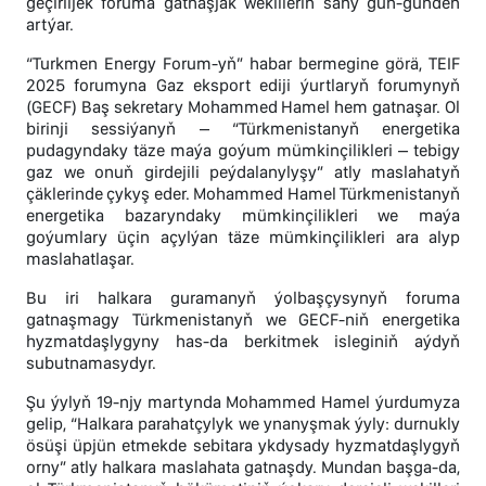
geçiriljek foruma gatnaşjak wekilleriň sany gün-günden
artýar.
“Turkmen Energy Forum-yň” habar bermegine görä, TEIF
2025 forumyna Gaz eksport ediji ýurtlaryň forumynyň
(GECF) Baş sekretary Mohammed Hamel hem gatnaşar. Ol
birinji sessiýanyň – “Türkmenistanyň energetika
pudagyndaky täze maýa goýum mümkinçilikleri – tebigy
gaz we onuň girdejili peýdalanylyşy” atly maslahatyň
çäklerinde çykyş eder. Mohammed Hamel Türkmenistanyň
energetika bazaryndaky mümkinçilikleri we maýa
goýumlary üçin açylýan täze mümkinçilikleri ara alyp
maslahatlaşar.
Bu iri halkara guramanyň ýolbaşçysynyň foruma
gatnaşmagy Türkmenistanyň we GECF-niň energetika
hyzmatdaşlygyny has-da berkitmek isleginiň aýdyň
subutnamasydyr.
Şu ýylyň 19-njy martynda Mohammed Hamel ýurdumyza
gelip, “Halkara parahatçylyk we ynanyşmak ýyly: durnukly
ösüşi üpjün etmekde sebitara ykdysady hyzmatdaşlygyň
orny” atly halkara maslahata gatnaşdy. Mundan başga-da,