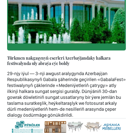
Türkmen nakgaşynyň eserleri Azerbaýjandaky halkara
festiwalynda uly abraýa eýe boldy
29-njy iýul — 3-nji awgust aralygynda Azerbaýjan
Respublikasynyň Gabala şäherinde geçirilen «GabalaFest»
festiwalynyň çäklerinde «Medeniýetleriň çatrygy» atly
ilkinji halkara sungat sergisi guraldy. Dünýäniň 30-dan
gowrak döwletiniň sungat ussatlaryny bir ýere jemlän bu
taslama suratkeşlik, heýkeltaraşlyk we fotosurat arkaly
dürli medeniýetleriň hem-de nesilleriň arasynda çeper
dialogy ösdürmäge gönükdirildi.