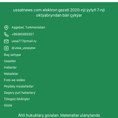
ussatnews.com elektron gazeti 2020-nji ýylyň 7-nji
oktýabryndan bäri çykýar
Aşgabat, Turkmenistan
+99365692927
ussa777@mail.ru
@ussa_ussayew
Baş sahypa
Ussatlar
Habarlar
Makalalar
Foto we wideo
Peýdaly maslahatlar
Daşary ýurt habarlary
Tölegsiz bildirişler
Gözle
Ähli hukuklary goralan. Materiallar ulanylanda