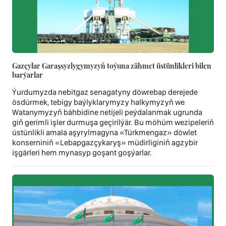
Gazçylar Garaşsyzlygymyzyň toýuna zähmet üstünlikleri bilen
barýarlar
Ýurdumyzda nebitgaz senagatyny döwrebap derejede
ösdürmek, tebigy baýlyklarymyzy halkymyzyň we
Watanymyzyň bähbidine netijeli peýdalanmak ugrunda
giň gerimli işler durmuşa geçirilýär. Bu möhüm wezipeleriň
üstünlikli amala aşyrylmagyna «Türkmengaz» döwlet
konserniniň «Lebapgazçykaryş» müdirliginiň agzybir
işgärleri hem mynasyp goşant goşýarlar.