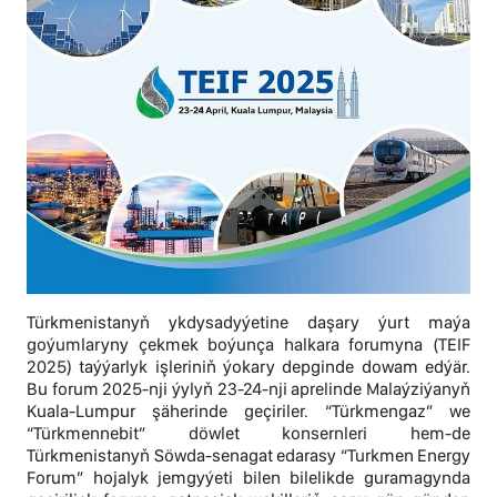
Türkmenistanyň ykdysadyýetine daşary ýurt maýa
goýumlaryny çekmek boýunça halkara forumyna (TEIF
2025) taýýarlyk işleriniň ýokary depginde dowam edýär.
Bu forum 2025-nji ýylyň 23-24-nji aprelinde Malaýziýanyň
Kuala-Lumpur şäherinde geçiriler. “Türkmengaz” we
“Türkmennebit” döwlet konsernleri hem-de
Türkmenistanyň Söwda-senagat edarasy “Turkmen Energy
Forum” hojalyk jemgyýeti bilen bilelikde guramagynda