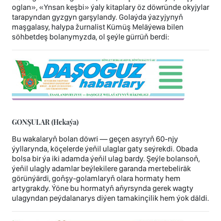
oglan», «Ynsan keşbi» ýaly kitaplary öz döwründe okyjylar
tarapyndan gyzgyn garşylandy. Golaýda ýazyjynyň
maşgalasy, halypa žurnalist Kümüş Meläýewa bilen
söhbetdeş bolanymyzda, ol şeýle gürrüň berdi:
GONŞULAR (Hekaýa)
Bu wakalaryň bolan döwri — geçen asyryň 60-njy
ýyllarynda, köçelerde ýeňil ulaglar gaty seýrekdi. Obada
bolsa bir ýa iki adamda ýeňil ulag bardy. Şeýle bolansoň,
ýeňil ulagly adamlar beýlekilere garanda mertebeliräk
görünýärdi, goňşy-golamlaryň olara hormaty hem
artygrakdy. Ýöne bu hormatyň aňyrsynda gerek wagty
ulagyndan peýdalanarys diýen tamakinçilik hem ýok däldi.