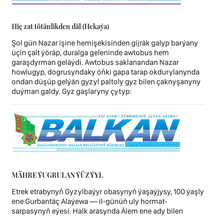
Hiç zat tötänlikden däl (Hekaýa)
Şol gün Nazar işine hemişekisinden gijräk galyp barýany
üçin çalt ýöräp, duralga geleninde awtobus hem
garaşdyrman geläýdi. Awtobus saklanandan Nazar
howlugyp, dogrusyndaky öňki gapa tarap okdurylanynda
ondan düşüp gelýän gyzyl paltoly gyz bilen çaknyşanyny
duýman galdy. Gyz gaşlaryny çytyp:
MÄHRE ÝUGRULAN ÝÜZ ÝYL
Etrek etrabynyň Gyzylbaýyr obasynyň ýaşaýjysy, 100 ýaşly
ene Gurbantäç Alaýewa — il-günüň uly hormat-
sarpasynyň eýesi. Halk arasynda Älem ene ady bilen