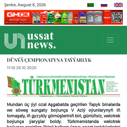
Şenbe, Awgust 8, 2026
DÜNÝÄ ÇEMPIONATYNA TAÝÝARLYK
11:10 29.10.2020
Mundan üç ýyl ozal Aşgabatda geçirilen Ýapyk binalarda
we söweş sungaty boýunça V Aziý oýunlarynyň iň
tomaşaly, iň gyzykly görnüşleriniň biri, gürrüňsiz, welotrek
boýunça ýaryşlar boldy. Türkmenistanda welotrek