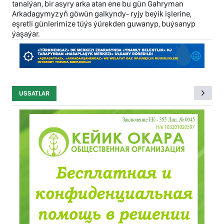
tanalýan, bir asyry arka atan ene bu gün Gahryman
Arkadagymyzyň göwün galkyndy- ryjy beýik işlerine,
eşretli günlerimize tüýs ýürekden guwanyp, buýsanyp
ýaşaýar.
USSATLAR