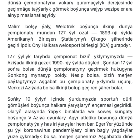
dünýä çempionatyny ýokary guramaçylyk derejesinde
geçirmäge taýýarlyk görmek boýunça wajyp wezipeler ara
alnyp maslahatlaşyldy.
Mälim bolşy ýaly, Welotrek boýunça ilkinji dünýä
çempionaty mundan 127 ýyl ozal — 1893-nji ýylda
Amerikanyň Birleşen Ştatlarynyň Çikago şäherinde
geçirilipdir. Ony Halkara welosport birleşigi (ICA) gurapdyr.
127 ýyllyk taryhda çempionat biziň yklymymyzda —
Aziýada ilkinji gezek 1990-njy ýylda düşledi. Şondan 17 ýyl
soňra bolsa dünýä çempionatyny geçirmek hukugyna
Gonkong mynasyp boldy. Nesip bolsa, biziň merjen
paýtagtymyz Aşgabat bu çempionaty yklymda üçünji,
Merkezi Aziýada bolsa ilkinji bolup geçiren şäher bolar.
Soňky 10 ýylyň içinde ýurdumyzda sportuň dürli
görnüşleri boýunça halkara ýaryşlaryň ençemesi geçirildi.
Olaryň arasynda Ýapyk binalarda we söweş sungaty
boýunça V Aziýa oýunlary, Agyr atletika boýunça dünýä
çempionaty ýaly has iri ýaryşlar hem bar. Eger Ýer ýüzünde
şu ýyl koronawirus pandemiýasy bilen bagly ýagdaýlar
ýüze çykmadyk bolsa, merjen şäherimiz Aşgabatda diňe