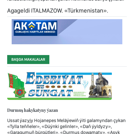
Agageldi ITALMAZOW. «Türkmenistan».
BAŞGA MAKALALAR
Durmuş hakykatyny ýazan
Ussat ýazyjy Hojanepes Meläýewiň ýiti galamyndan çykan
«Tylla teňňeler», «Düýnki gelinler», «Daň ýyldyzy»,
«Garagumuň bürgütleri», «Durmuş dowamaty», «Aşyk