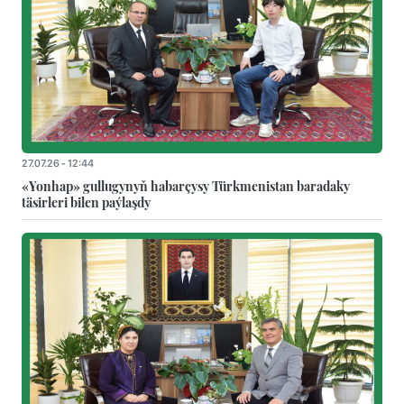
27.07.26 - 12:44
«Yonhap» gullugynyň habarçysy Türkmenistan baradaky
täsirleri bilen paýlaşdy