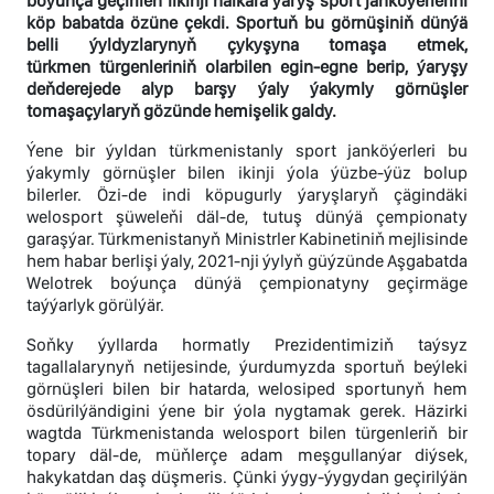
boýunça geçirilen ilkinji halkara ýaryş sport janköýerlerini
köp babatda özüne çekdi. Sportuň bu görnüşiniň dünýä
belli ýyldyzlarynyň çykyşyna tomaşa etmek,
türkmen türgenleriniň olarbilen egin-egne berip, ýaryşy
deňderejede alyp barşy ýaly ýakymly görnüşler
tomaşaçylaryň gözünde hemişelik galdy.
Ýene bir ýyldan türkmenistanly sport janköýerleri bu
ýakymly görnüşler bilen ikinji ýola ýüzbe-ýüz bolup
bilerler. Özi-de indi köpugurly ýaryşlaryň çägindäki
welosport şüweleňi däl-de, tutuş dünýä çempionaty
garaşýar. Türkmenistanyň Ministrler Kabinetiniň mejlisinde
hem habar berlişi ýaly, 2021-nji ýylyň güýzünde Aşgabatda
Welotrek boýunça dünýä çempionatyny geçirmäge
taýýarlyk görülýär.
Soňky ýyllarda hormatly Prezidentimiziň taýsyz
tagallalarynyň netijesinde, ýurdumyzda sportuň beýleki
görnüşleri bilen bir hatarda, welosiped sportunyň hem
ösdürilýändigini ýene bir ýola nygtamak gerek. Häzirki
wagtda Türkmenistanda welosport bilen türgenleriň bir
topary däl-de, müňlerçe adam meşgullanýar diýsek,
hakykatdan daş düşmeris. Çünki ýygy-ýygydan geçirilýän