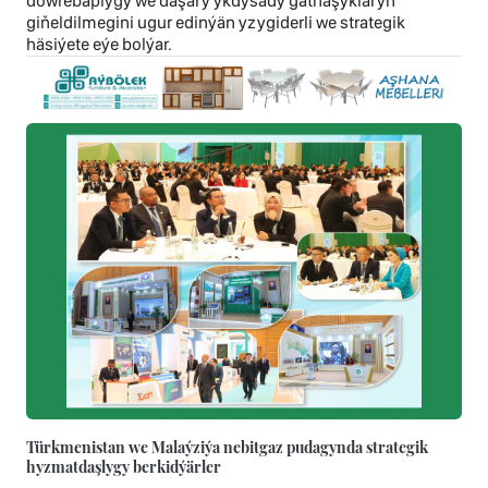
döwrebaplygy we daşary ykdysady gatnaşyklaryň
giňeldilmegini ugur edinýän yzygiderli we strategik
häsiýete eýe bolýar.
Türkmenistan we Malaýziýa nebitgaz pudagynda strategik
hyzmatdaşlygy berkidýärler