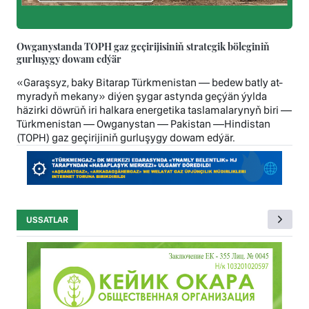
Owganystanda TOPH gaz geçirijisiniň strategik böleginiň
gurluşygy dowam edýär
«Garaşsyz, baky Bitarap Türkmenistan — bedew batly at-
myradyň mekany» diýen şygar astynda geçýän ýylda
häzirki döwrüň iri halkara energetika taslamalarynyň biri —
Türkmenistan — Owganystan — Pakistan —Hindistan
(TOPH) gaz geçirijiniň gurluşygy dowam edýär.
USSATLAR