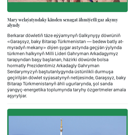
Mary welaýatyndaky känden senagat ähmiýetli gaz akymy
alyndy
Berkarar döwletiň täze eýýamynyň Galkynyşy döwrüniň
«Garaşsyz, baky Bitarap Türkmenistan — bedew batly at-
myradyň mekany» diýen şygar astynda geçýän ýylynda
türkmen halkynyň Milli Lideri Gahryman Arkadagymyz
tarapyndan başy başlanan, häzirki döwürde bolsa
hormatly Prezidentimiz Arkadagly Gahryman
Serdarymyzyň baştutanlygynda üstünlikli durmuşa
geçirilýän döwlet syýasatynyň netijesinde, Garaşsyz, baky
Bitarap Türkmenistanyň ähli ugurlarynda, şol sanda
ýangyç-energetika toplumynda taryhy özgertmeler amala
aşyrylýar.