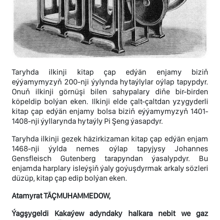
Taryhda ilkinji kitap çap edýän enjamy biziň
eýýamymyzyň 200-nji ýylynda hytaýlylar oýlap tapypdyr.
Onuň ilkinji görnüşi bilen sahypalary diňe bir-birden
köpeldip bolýan eken. Ilkinji elde çalt-çaltdan yzygyderli
kitap çap edýän enjamy bolsa biziň eýýamymyzyň 1401-
1408-nji ýyllarynda hytaýly Pi Şeng ýasapdyr.
Taryhda ilkinji gezek häzirkizaman kitap çap edýän enjam
1468-nji ýylda nemes oýlap tapyjysy Johannes
Gensfleisch Gutenberg tarapyndan ýasalypdyr. Bu
enjamda harplary isleýşiň ýaly goýuşdyrmak arkaly sözleri
düzüp, kitap çap edip bolýan eken.
Atamyrat TÄÇMUHAMMEDOW,
Ýagşygeldi Kakaýew adyndaky halkara nebit we gaz