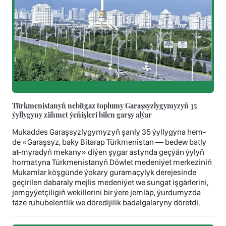
Türkmenistanyň nebitgaz toplumy Garaşsyzlygymyzyň 35
ýyllygyny zähmet ýeňişleri bilen garşy alýar
Mukaddes Garaşsyzlygymyzyň şanly 35 ýyllygyna hem-
de «Garaşsyz, baky Bitarap Türkmenistan — bedew batly
at-myradyň mekany» diýen şygar astynda geçýän ýylyň
hormatyna Türkmenistanyň Döwlet medeniýet merkeziniň
Mukamlar köşgünde ýokary guramaçylyk derejesinde
geçirilen dabaraly mejlis medeniýet we sungat işgärlerini,
jemgyýetçiligiň wekillerini bir ýere jemläp, ýurdumyzda
täze ruhubelentlik we döredijilik badalgalaryny döretdi.