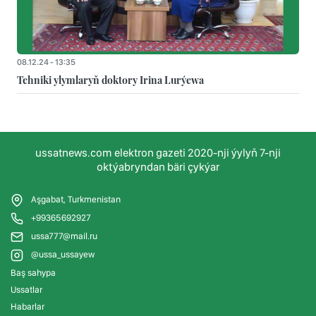
08.12.24 - 13:35
Tehniki ylymlaryň doktory Irina Lurýewa
ussatnews.com elektron gazeti 2020-nji ýylyň 7-nji
oktýabryndan bäri çykýar
Aşgabat, Turkmenistan
+99365692927
ussa777@mail.ru
@ussa_ussayew
Baş sahypa
Ussatlar
Habarlar