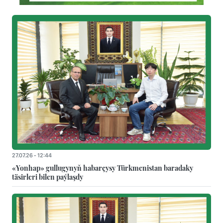
27.07.26 - 12:44
«Yonhap» gullugynyň habarçysy Türkmenistan baradaky
täsirleri bilen paýlaşdy