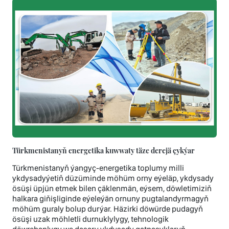
Türkmenistanyň energetika kuwwaty täze derejä çykýar
Türkmenistanyň ýangyç-energetika toplumy milli
ykdysadyýetiň düzüminde möhüm orny eýeläp, ykdysady
ösüşi üpjün etmek bilen çäklenmän, eýsem, döwletimiziň
halkara giňişliginde eýeleýän ornuny pugtalandyrmagyň
möhüm guraly bolup durýar. Häzirki döwürde pudagyň
ösüşi uzak möhletli durnuklylygy, tehnologik