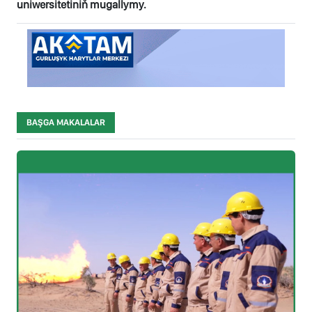
uniwersitetiniň mugallymy.
BAŞGA MAKALALAR