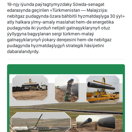
19-njy iýunda paýtagtymyzdaky Söwda-senagat
edarasynda geçirilen «Türkmenistan — Malaýziýa:
nebitgaz pudagynda özara bähbitli hyzmatdaşlyga 30 ýyl»
atly halkara ylmy-amaly maslahat hem-de energetika
pudagynda iki ýurduň netijeli gatnaşyklarynyň otuz
ýyllygyna bagyşlanan sergi türkmen-malaý
gatnaşyklarynyň ýokary derejesini hem-de nebitgaz
pudagynda hyzmatdaşlygyň strategik häsiýetini
dabaralandyrdy.