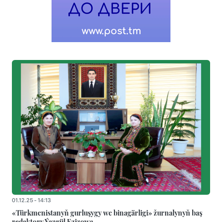
01.12.25 - 14:13
«Türkmenistanyň gurluşygy we binagärligi» žurnalynyň baş
redaktory Ýazgül Ezizowa