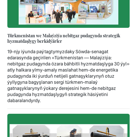
Türkmenistan we Malaýziýa nebitgaz pudagynda strategik
hyzmatdaşlygy berkidýärler
19-njy iýunda paýtagtymyzdaky Söwda-senagat
edarasynda geçirilen «Türkmenistan — Malaýziýa:
nebitgaz pudagynda özara bähbitli hyzmatdaşlyga 30 ýyl»
atly halkara ylmy-amaly maslahat hem-de energetika
pudagynda iki ýurduň netijeli gatnaşyklarynyň otuz
ýyllygyna bagyşlanan sergi türkmen-malaý
gatnaşyklarynyň ýokary derejesini hem-de nebitgaz
pudagynda hyzmatdaşlygyň strategik häsiýetini
dabaralandyrdy.