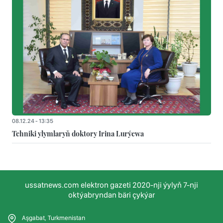
08.12.24 - 13:35
Tehniki ylymlaryň doktory Irina Lurýewa
ussatnews.com elektron gazeti 2020-nji ýylyň 7-nji
oktýabryndan bäri çykýar
Aşgabat, Turkmenistan