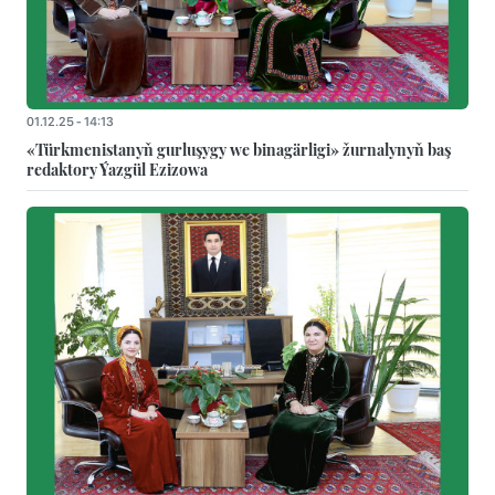
01.12.25 - 14:13
«Türkmenistanyň gurluşygy we binagärligi» žurnalynyň baş
redaktory Ýazgül Ezizowa