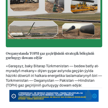
Owganystanda TOPH gaz geçirijisiniň strategik böleginiň
gurluşygy dowam edýär
«Garaşsyz, baky Bitarap Türkmenistan — bedew batly at-
myradyň mekany» diýen şygar astynda geçýän ýylda
häzirki döwrüň iri halkara energetika taslamalarynyň biri —
Türkmenistan — Owganystan — Pakistan —Hindistan
(TOPH) gaz geçirijiniň gurluşygy dowam edýär.