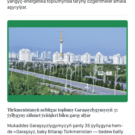
ýangyç-energetika toplumynda taryhy özgertmeler amala
aşyrylýar.
Türkmenistanyň nebitgaz toplumy Garaşsyzlygymyzyň 35
ýyllygyny zähmet ýeňişleri bilen garşy alýar
Mukaddes Garaşsyzlygymyzyň şanly 35 ýyllygyna hem-
de «Garaşsyz, baky Bitarap Türkmenistan — bedew batly