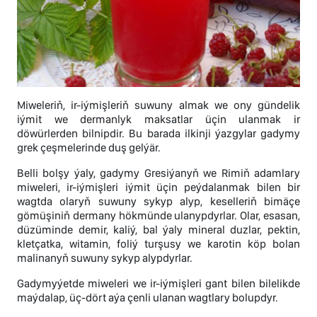
Miweleriň, ir-iýmişleriň suwuny almak we ony gündelik
iýmit we dermanlyk maksatlar üçin ulanmak ir
döwürlerden bilnipdir. Bu barada ilkinji ýazgylar gadymy
grek çeşmelerinde duş gelýär.
Belli bolşy ýaly, gadymy Gresiýanyň we Rimiň adamlary
miweleri, ir-iýmişleri iýmit üçin peýdalanmak bilen bir
wagtda olaryň suwuny sykyp alyp, keselleriň bimäçe
gömüşiniň dermany hökmünde ulanypdyrlar. Olar, esasan,
düzüminde demir, kaliý, bal ýaly mineral duzlar, pektin,
kletçatka, witamin, foliý turşusy we karotin köp bolan
malinanyň suwuny sykyp alypdyrlar.
Gadymyýetde miweleri we ir-iýmişleri gant bilen bilelikde
maýdalap, üç-dört aýa çenli ulanan wagtlary bolupdyr.