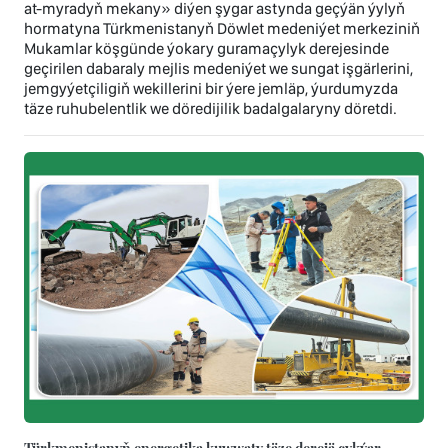
at-myradyň mekany» diýen şygar astynda geçýän ýylyň
hormatyna Türkmenistanyň Döwlet medeniýet merkeziniň
Mukamlar köşgünde ýokary guramaçylyk derejesinde
geçirilen dabaraly mejlis medeniýet we sungat işgärlerini,
jemgyýetçiligiň wekillerini bir ýere jemläp, ýurdumyzda
täze ruhubelentlik we döredijilik badalgalaryny döretdi.