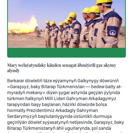
Mary welaýatyndaky känden senagat ähmiýetli gaz akymy
alyndy
Berkarar döwletiň täze eýýamynyň Galkynyşy döwrüniň
«Garaşsyz, baky Bitarap Türkmenistan — bedew batly at-
myradyň mekany» diýen şygar astynda geçýän ýylynda
türkmen halkynyň Milli Lideri Gahryman Arkadagymyz
tarapyndan başy başlanan, häzirki döwürde bolsa
hormatly Prezidentimiz Arkadagly Gahryman
Serdarymyzyň baştutanlygynda üstünlikli durmuşa
geçirilýän döwlet syýasatynyň netijesinde, Garaşsyz, baky
Bitarap Türkmenistanyň ähli ugurlarynda, şol sanda