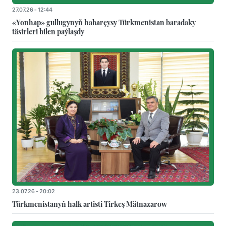
27.07.26 - 12:44
«Yonhap» gullugynyň habarçysy Türkmenistan baradaky
täsirleri bilen paýlaşdy
23.07.26 - 20:02
Türkmenistanyň halk artisti Tirkeş Mätnazarow