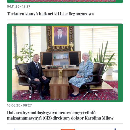
04.11.25 - 12:27
Türkmenistanyň halk artisti Läle Begnazarowa
10.06.25 - 06:27
Halkara hyzmatdaşlygynyň nemes jemgyýetiniň
maksatnamasynyň (GIZ) direktory doktor Karolina Milow