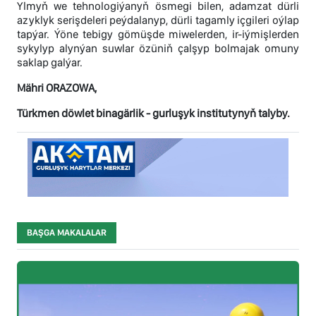
Ylmyň we tehnologiýanyň ösmegi bilen, adamzat dürli
azyklyk serişdeleri peýdalanyp, dürli tagamly içgileri oýlap
tapýar. Ýöne tebigy gömüşde miwelerden, ir-iýmişlerden
sykylyp alynýan suwlar özüniň çalşyp bolmajak omuny
saklap galýar.
Mähri ORAZOWA,
Türkmen döwlet binagärlik - gurluşyk institutynyň talyby.
BAŞGA MAKALALAR