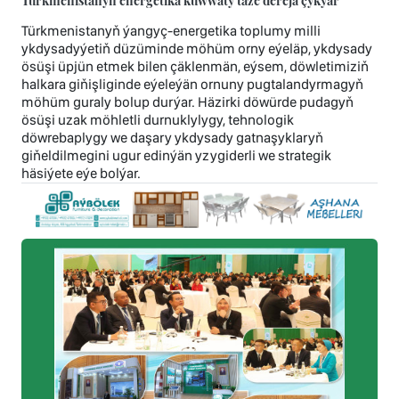
Türkmenistanyň energetika kuwwaty täze derejä çykýar
Türkmenistanyň ýangyç-energetika toplumy milli
ykdysadyýetiň düzüminde möhüm orny eýeläp, ykdysady
ösüşi üpjün etmek bilen çäklenmän, eýsem, döwletimiziň
halkara giňişliginde eýeleýän ornuny pugtalandyrmagyň
möhüm guraly bolup durýar. Häzirki döwürde pudagyň
ösüşi uzak möhletli durnuklylygy, tehnologik
döwrebaplygy we daşary ykdysady gatnaşyklaryň
giňeldilmegini ugur edinýän yzygiderli we strategik
häsiýete eýe bolýar.