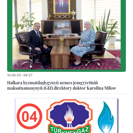
10.06.25 - 06:27
Halkara hyzmatdaşlygynyň nemes jemgyýetiniň
maksatnamasynyň (GIZ) direktory doktor Karolina Milow