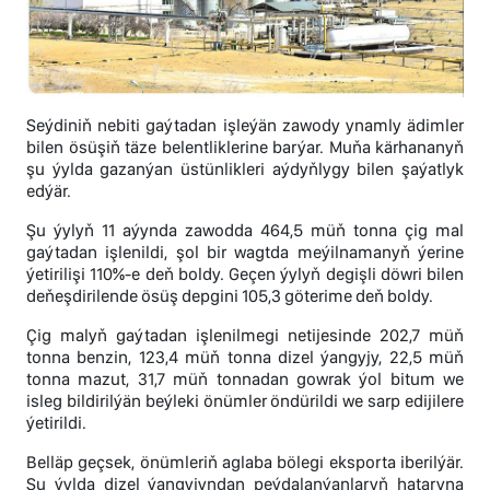
Seýdiniň nebiti gaýtadan işleýän zawody ynamly ädimler
bilen ösüşiň täze belentliklerine barýar. Muňa kärhananyň
şu ýylda gazanýan üstünlikleri aýdyňlygy bilen şaýatlyk
edýär.
Şu ýylyň 11 aýynda zawodda 464,5 müň tonna çig mal
gaýtadan işlenildi, şol bir wagtda meýilnamanyň ýerine
ýetirilişi 110%-e deň boldy. Geçen ýylyň degişli döwri bilen
deňeşdirilende ösüş depgini 105,3 göterime deň boldy.
Çig malyň gaýtadan işlenilmegi netijesinde 202,7 müň
tonna benzin, 123,4 müň tonna dizel ýangyjy, 22,5 müň
tonna mazut, 31,7 müň tonnadan gowrak ýol bitum we
isleg bildirilýän beýleki önümler öndürildi we sarp edijilere
ýetirildi.
Belläp geçsek, önümleriň aglaba bölegi eksporta iberilýär.
Şu ýylda dizel ýangyjyndan peýdalanýanlaryň hataryna