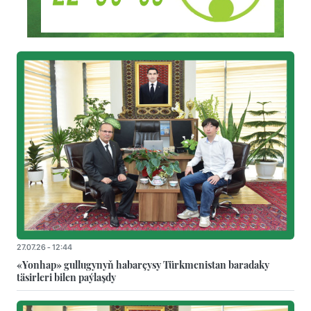
27.07.26 - 12:44
«Yonhap» gullugynyň habarçysy Türkmenistan baradaky
täsirleri bilen paýlaşdy