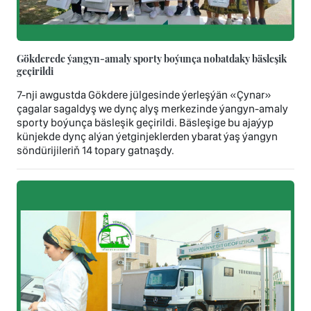
Gökderede ýangyn-amaly sporty boýunça nobatdaky bäsleşik
geçirildi
7-nji awgustda Gökdere jülgesinde ýerleşýän «Çynar»
çagalar sagaldyş we dynç alyş merkezinde ýangyn-amaly
sporty boýunça bäsleşik geçirildi. Bäsleşige bu ajaýyp
künjekde dynç alýan ýetginjeklerden ybarat ýaş ýangyn
söndürijileriň 14 topary gatnaşdy.