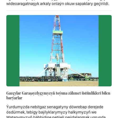
wideoaragatnaşyk arkaly onlaýn okuw sapaklary geçirildi.
Gazçylar Garaşsyzlygymyzyň toýuna zähmet üstünlikleri bilen
barýarlar
Ýurdumyzda nebitgaz senagatyny döwrebap derejede
ösdürmek, tebigy baýlyklarymyzy halkymyzyň we
Watanymyzyň bähbidine netijeli peýdalanmak ugrunda