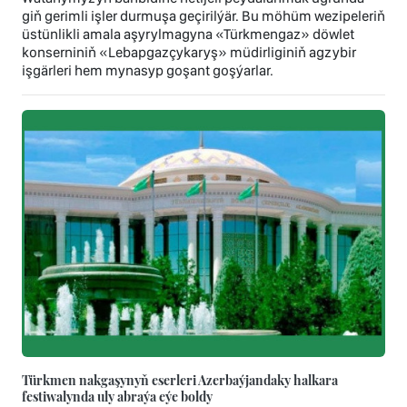
giň gerimli işler durmuşa geçirilýär. Bu möhüm wezipeleriň
üstünlikli amala aşyrylmagyna «Türkmengaz» döwlet
konserniniň «Lebapgazçykaryş» müdirliginiň agzybir
işgärleri hem mynasyp goşant goşýarlar.
Türkmen nakgaşynyň eserleri Azerbaýjandaky halkara
festiwalynda uly abraýa eýe boldy