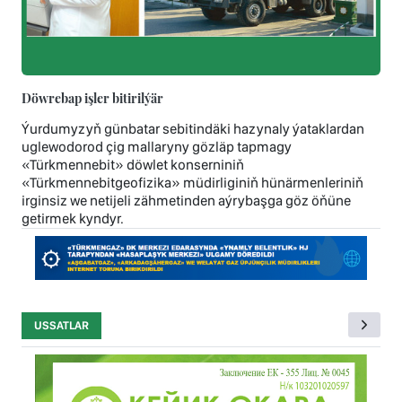
Döwrebap işler bitirilýär
Ýurdumyzyň günbatar sebitindäki hazynaly ýataklardan
uglewodorod çig mallaryny gözläp tapmagy
«Türkmennebit» döwlet konserniniň
«Türkmennebitgeofizika» müdirliginiň hünärmenleriniň
irginsiz we netijeli zähmetinden aýrybaşga göz öňüne
getirmek kyndyr.
USSATLAR