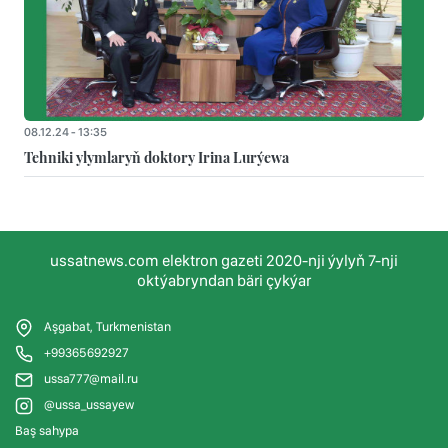
08.12.24 - 13:35
Tehniki ylymlaryň doktory Irina Lurýewa
ussatnews.com elektron gazeti 2020-nji ýylyň 7-nji
oktýabryndan bäri çykýar
Aşgabat, Turkmenistan
+99365692927
ussa777@mail.ru
@ussa_ussayew
Baş sahypa