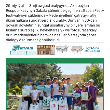
29-njy iýul — 3-nji awgust aralygynda Azerbaýjan
Respublikasynyň Gabala şäherinde geçirilen «GabalaFest»
festiwalynyň çäklerinde «Medeniýetleriň çatrygy» atly
ilkinji halkara sungat sergisi guraldy. Dünýäniň 30-dan
gowrak döwletiniň sungat ussatlaryny bir ýere jemlän bu
taslama suratkeşlik, heýkeltaraşlyk we fotosurat arkaly
dürli medeniýetleriň hem-de nesilleriň arasynda çeper
dialogy ösdürmäge gönükdirildi.