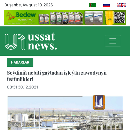
Duşenbe, Awgust 10, 2026
HABARLAR
Seýdiniň nebiti gaýtadan işleýän zawodynyň
üstünlikleri
03:31 30.12.2021