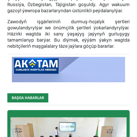
Russiýa, Özbegistan, Täjigistan goşuldy. Agyr wakuum
gazoýl ýewropa bazarlaryndan üstünlikli peýdalanylýar.
Zawodyň işgärleriniň durmuş-hojalyk şertleri
gowulandyrylýar we önümçilik şertleri ýokarlandyrylýar.
Häzirki wagtda iki sany ýaşaýyş jaýynyň gurluşygy
tamamlanyp barýar. Bu diýmek, eýýäm ýakyn wagtda
nebitçileriň maşgalalary täze jaýlara göçüp bararlar.
BAŞGA HABARLAR