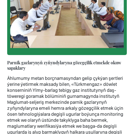
Parnik gazlarynyň zyňyndylaryna gözegçilik etmekde okuw
sapaklary
Ählumumy metan borçnamasyndan gelip çykýan şertleri
ýerine ýetirmek maksady bilen, «Türkmengaz» döwlet
konserniniň Ylmy-barlag tebigy gaz institutynyň daş-
töweregi goramak bölüminiň gurnamagynda institutyň
Maglumat-seljeriş merkezinde parnik gazlarynyň
zyňyndylaryna emeli hemra arkaly gözegçilik etmek üçin
ösen tehnologiýalara degişli ugurlar boýunça monitoring
etmek we olaryň üstünde takyklyga baha bermek,
maglumatlary werifikasiýa etmek we başga-da degişli
ugurlarda iş alyp barmaklygyň halkara usullaryna degişli