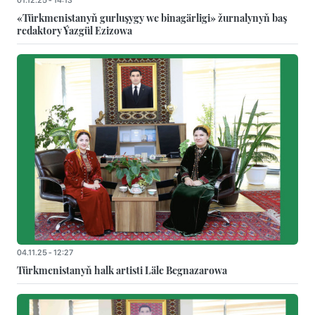
«Türkmenistanyň gurluşygy we binagärligi» žurnalynyň baş
redaktory Ýazgül Ezizowa
04.11.25 - 12:27
Türkmenistanyň halk artisti Läle Begnazarowa