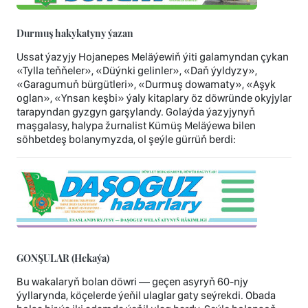
Durmuş hakykatyny ýazan
Ussat ýazyjy Hojanepes Meläýewiň ýiti galamyndan çykan
«Tylla teňňeler», «Düýnki gelinler», «Daň ýyldyzy»,
«Garagumuň bürgütleri», «Durmuş dowamaty», «Aşyk
oglan», «Ynsan keşbi» ýaly kitaplary öz döwründe okyjylar
tarapyndan gyzgyn garşylandy. Golaýda ýazyjynyň
maşgalasy, halypa žurnalist Kümüş Meläýewa bilen
söhbetdeş bolanymyzda, ol şeýle gürrüň berdi:
GONŞULAR (Hekaýa)
Bu wakalaryň bolan döwri — geçen asyryň 60-njy
ýyllarynda, köçelerde ýeňil ulaglar gaty seýrekdi. Obada