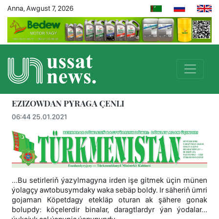
Anna, Awgust 7, 2026
EZIZOWDAN PYRAGA ÇENLI
06:44 25.01.2021
...Bu setirleriň ýazylmagyna irden işe gitmek üçin münen
ýolagçy awtobusymdaky waka sebäp boldy. Ir säheriň ümri
gojaman Köpetdagy etekläp oturan ak şähere gonak
bolupdy: köçelerdir binalar, daragtlardyr ýan ýodalar...