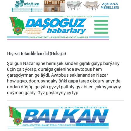
Hiç zat tötänlikden däl (Hekaýa)
Şol gün Nazar işine hemişekisinden gijräk galyp barýany
üçin çalt ýöräp, duralga geleninde awtobus hem
garaşdyrman geläýdi. Awtobus saklanandan Nazar
howlugyp, dogrusyndaky öňki gapa tarap okdurylanynda
ondan düşüp gelýän gyzyl paltoly gyz bilen çaknyşanyny
duýman galdy. Gyz gaşlaryny çytyp: