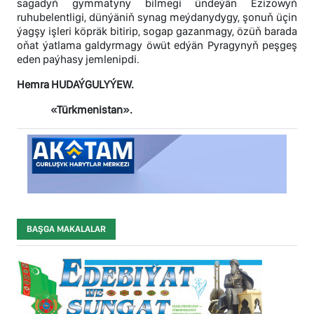
sagadyň gymmatyny bilmegi ündeýän Ezizowyň
ruhubelentligi, dünýäniň synag meýdanydygy, şonuň üçin
ýagşy işleri köpräk bitirip, sogap gazanmagy, özüň barada
oňat ýatlama galdyrmagy öwüt edýän Pyragynyň peşgeş
eden paýhasy jemlenipdi.
Hemra HUDAÝGULYÝEW.
«Türkmenistan».
BAŞGA MAKALALAR