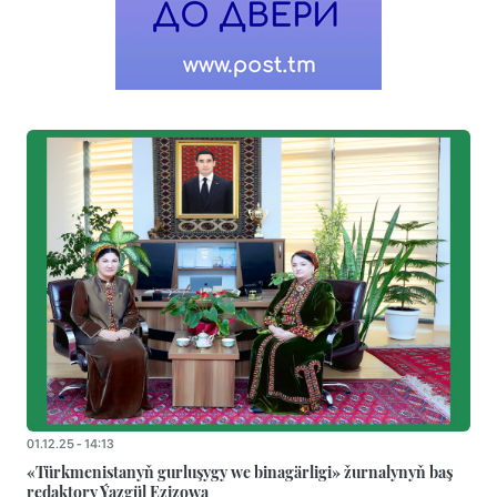
01.12.25 - 14:13
«Türkmenistanyň gurluşygy we binagärligi» žurnalynyň baş
redaktory Ýazgül Ezizowa