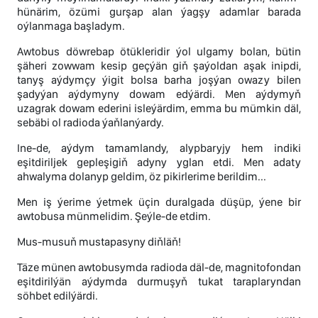
hünärim, özümi gurşap alan ýagşy adamlar barada
oýlanmaga başladym.
Awtobus döwrebap ötükleridir ýol ulgamy bolan, bütin
şäheri zowwam kesip geçýän giň şaýoldan aşak inipdi,
tanyş aýdymçy ýigit bolsa barha joşýan owazy bilen
şadyýan aýdymyny dowam edýärdi. Men aýdymyň
uzagrak dowam ederini isleýärdim, emma bu mümkin däl,
sebäbi ol radioda ýaňlanýardy.
Ine-de, aýdym tamamlandy, alypbaryjy hem indiki
eşitdiriljek gepleşigiň adyny yglan etdi. Men adaty
ahwalyma dolanyp geldim, öz pikirlerime berildim...
Men iş ýerime ýetmek üçin duralgada düşüp, ýene bir
awtobusa münmelidim. Şeýle-de etdim.
Mus-musuň mustapasyny diňläň!
Täze münen awtobusymda radioda däl-de, magnitofondan
eşitdirilýän aýdymda durmuşyň tukat taraplaryndan
söhbet edilýärdi.