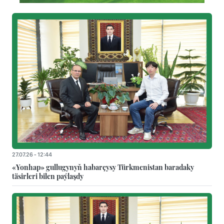
27.07.26 - 12:44
«Yonhap» gullugynyň habarçysy Türkmenistan baradaky
täsirleri bilen paýlaşdy