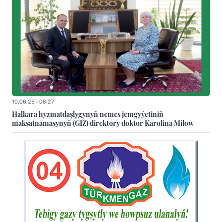
10.06.25 - 06:27
Halkara hyzmatdaşlygynyň nemes jemgyýetiniň
maksatnamasynyň (GIZ) direktory doktor Karolina Milow