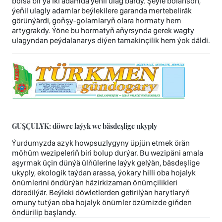
bolsa bir ýa iki adamda ýeňil ulag bardy. Şeýle bolansoň,
ýeňil ulagly adamlar beýlekilere garanda mertebeliräk
görünýärdi, goňşy-golamlaryň olara hormaty hem
artygrakdy. Ýöne bu hormatyň aňyrsynda gerek wagty
ulagyndan peýdalanarys diýen tamakinçilik hem ýok däldi.
GUŞÇULYK: döwre laýyk we bäsdeşlige ukyply
Ýurdumyzda azyk howpsuzlygyny üpjün etmek örän
möhüm wezipeleriň biri bolup durýar. Bu wezipäni amala
aşyrmak üçin dünýä ülňülerine laýyk gelýän, bäsdeşlige
ukyply, ekologik taýdan arassa, ýokary hilli oba hojalyk
önümlerini öndürýän häzirkizaman önümçilikleri
döredilýär. Beýleki döwletlerden getirilýän harytlaryň
ornuny tutýan oba hojalyk önümler özümizde giňden
öndürilip başlandy.