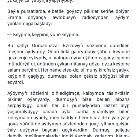
ýukajyk çal ýapynja ýapynypdy.
Beýle pursatlarda, elbetde, goýazy pikirler seriňe dolýar.
Emma onýança awtobusyň radiosyndan aýdym
ýaňlanmaga başlady:
— Keýpine, keýpine, ýöne keýpine...
Bu şahyr Gurbannazar Ezizowyň sözlerine döredilen
meşhur aýdymdy. Onuň liriki gahrymany şähere keýpine
gezelenje çykypdy, ol ýolugra oýnap ýören çagany egnine
mündürýärdi, öňünden çykan nätanyş gözel gyza keýpine
salam berýärdi. Her näme etse-de, ol muny kireňsiz şatlyk,
keýpiniň çaglygy, durmuşa bolan çäksiz söýgüsi bilen
edýärdi.
Aýdymyň sözlerini diňledigimçe, kalbymda täsin-täsin
pikirler oýanýardy, durmuşyň bize berlen bibaha
serpaýdygy, onuň her bir pursadyndan lezzet alyp
ýaşamalydygy barada oýlar barha ynamlylyk bilen
kalbyma ornaýardy, men kaddym hem biraz dikelýän ýaly,
göýä, süňňüme aýdymyň sözlerinden güýç, ylham gelýän
ýaly duýgyny başdan geçirýärdim. Durmuş, geljege
dahylly meýilnamalardyr indiki ýazmaly zatlarym, kärim-