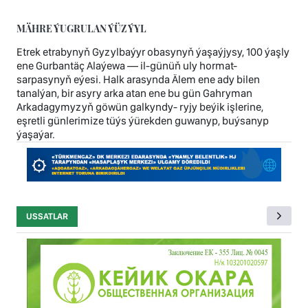
MÄHRE ÝUGRULAN ÝÜZ ÝYL
Etrek etrabynyň Gyzylbaýyr obasynyň ýaşaýjysy, 100 ýaşly
ene Gurbantäç Alaýewa — il-günüň uly hormat-
sarpasynyň eýesi. Halk arasynda Älem ene ady bilen
tanalýan, bir asyry arka atan ene bu gün Gahryman
Arkadagymyzyň göwün galkyndy- ryjy beýik işlerine,
eşretli günlerimize tüýs ýürekden guwanyp, buýsanyp
ýaşaýar.
USSATLAR