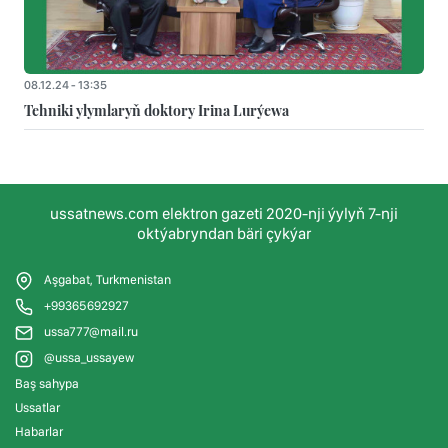
08.12.24 - 13:35
Tehniki ylymlaryň doktory Irina Lurýewa
ussatnews.com elektron gazeti 2020-nji ýylyň 7-nji
oktýabryndan bäri çykýar
Aşgabat, Turkmenistan
+99365692927
ussa777@mail.ru
@ussa_ussayew
Baş sahypa
Ussatlar
Habarlar