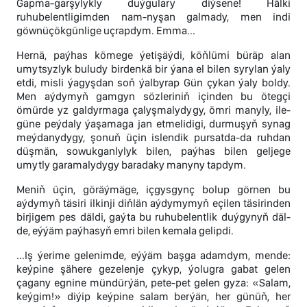
Gapma-garşylykly duýgulary diýsene! Hälki
ruhubelentligimden nam-nyşan galmady, men indi
göwnüçökgünlige uçrapdym. Emma...
Hernä, paýhas kömege ýetişäýdi, köňlümi büräp alan
umytsyzlyk buludy birdenkä bir ýana el bilen syrylan ýaly
etdi, misli ýagyşdan soň ýalbyrap Gün çykan ýaly boldy.
Men aýdymyň gamgyn sözleriniň içinden bu ötegçi
ömürde yz galdyrmaga çalyşmalydygy, ömri manyly, ile-
güne peýdaly ýaşamaga jan etmelidigi, durmuşyň synag
meýdanydygy, şonuň üçin islendik pursatda-da ruhdan
düşmän, sowukganlylyk bilen, paýhas bilen geljege
umytly garamalydygy baradaky manyny tapdym.
Meniň üçin, göräýmäge, içgysgynç bolup görnen bu
aýdymyň täsiri ilkinji diňlän aýdymymyň eçilen täsirinden
birjigem pes däldi, gaýta bu ruhubelentlik duýgynyň däl-
de, eýýäm paýhasyň emri bilen kemala gelipdi.
...Iş ýerime gelenimde, eýýäm başga adamdym, mende:
keýpine şähere gezelenje çykyp, ýolugra gabat gelen
çagany egnine mündürýän, pete-pet gelen gyza: «Salam,
keýgim!» diýip keýpine salam berýän, her günüň, her