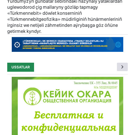
Ýurdumyzyň günbatar sebitindäki hazynaly ýataklardan
uglewodorod çig mallaryny gözläp tapmagy
«Türkmennebit» döwlet konserniniň
«Türkmennebitgeofizika» müdirliginiň hünärmenleriniň
irginsiz we netijeli zähmetinden aýrybaşga göz öňüne
getirmek kyndyr.
USSATLAR