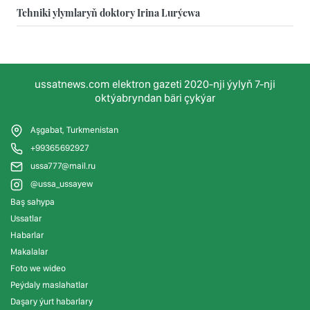
Tehniki ylymlaryň doktory Irina Lurýewa
ussatnews.com elektron gazeti 2020-nji ýylyň 7-nji
oktýabryndan bäri çykýar
Aşgabat, Turkmenistan
+99365692927
ussa777@mail.ru
@ussa_ussayew
Baş sahypa
Ussatlar
Habarlar
Makalalar
Foto we wideo
Peýdaly maslahatlar
Daşary ýurt habarlary