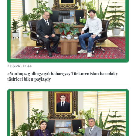
27.07.26 - 12:44
«Yonhap» gullugynyň habarçysy Türkmenistan baradaky
täsirleri bilen paýlaşdy