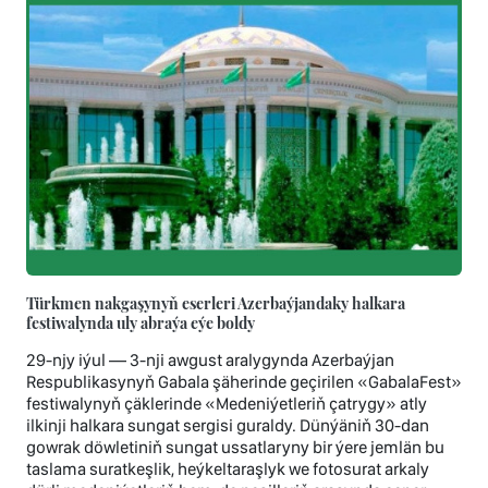
Türkmen nakgaşynyň eserleri Azerbaýjandaky halkara
festiwalynda uly abraýa eýe boldy
29-njy iýul — 3-nji awgust aralygynda Azerbaýjan
Respublikasynyň Gabala şäherinde geçirilen «GabalaFest»
festiwalynyň çäklerinde «Medeniýetleriň çatrygy» atly
ilkinji halkara sungat sergisi guraldy. Dünýäniň 30-dan
gowrak döwletiniň sungat ussatlaryny bir ýere jemlän bu
taslama suratkeşlik, heýkeltaraşlyk we fotosurat arkaly