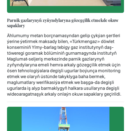
Parnik gazlarynyň zyňyndylaryna gözegçilik etmekde okuw
sapaklary
Ählumumy metan borçnamasyndan gelip çykýan şertleri
ýerine ýetirmek maksady bilen, «Türkmengaz» döwlet
konserniniň Ylmy-barlag tebigy gaz institutynyň daş-
töweregi goramak bölüminiň gurnamagynda institutyň
Maglumat-seljeriş merkezinde parnik gazlarynyň
zyňyndylaryna emeli hemra arkaly gözegçilik etmek üçin
ösen tehnologiýalara degişli ugurlar boýunça monitoring
etmek we olaryň üstünde takyklyga baha bermek,
maglumatlary werifikasiýa etmek we başga-da degişli
ugurlarda iş alyp barmaklygyň halkara usullaryna degişli
wideoaragatnaşyk arkaly onlaýn okuw sapaklary geçirildi.