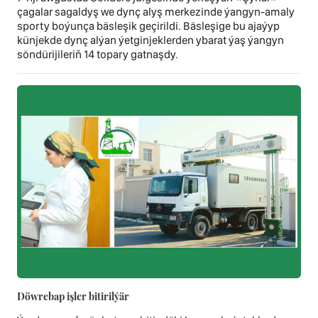
çagalar sagaldyş we dynç alyş merkezinde ýangyn-amaly
sporty boýunça bäsleşik geçirildi. Bäsleşige bu ajaýyp
künjekde dynç alýan ýetginjeklerden ybarat ýaş ýangyn
söndürijileriň 14 topary gatnaşdy.
Döwrebap işler bitirilýär