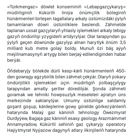
«Türkmengaz» döwlet konserniniň «Lebapgazçykaryş»
müdirliginiň Kükürtli liniýa önümçilik böleginiň
hünärmenleri birleşen tagallalary arkaly üstümizdäki ýylyň
tamamlanan döwri üstünliklere beslendi. Zähmetde
taplanan ussat gazçylaryň yhlasly işlemekleri arkaly tebigy
gazyň öndürilişi yzygiderli artdyrylýar. Olar tarapyndan şu
ýylyň geçen döwründe gazylyp alnan harytlyk önüm 3,5
milliard kub metre golaý boldy. Munuň özi bäş aýyň
meýilnamasynyň artygy bilen berjaý edilendiginden habar
berýär.
Öňdebaryjy bölekde dürli kesp-kärli hünärmenleriň 450-
den gowragy agzybirlik bilen zähmet çekýär. Olaryň ýokary
öndürijilikli işlemekleri üçin müdirligiň ýolbaşçylygy
tarapyndan amatly şertler döredilýär. Şonda zähmeti
goramak we tehniki howpsuzlyk meseleleri aýratyn üns
merkezinde saklanylýar. Umumy üstünlige saldamly
goşant goşup, kärdeşlerine gowy görelde görkezýänleriň
hatarynda Malaý gaz käniniň tehnology Öwezmyrat
Durdyýew, Bagaja gaz käniniň esasy geology Arazmämmet
Annamyradow, Kükürtli sehiniň gaz çykaryjy operatory
Haýytmyrat Nyýazow dagynyň atlary ilkinjileriň hatarynda