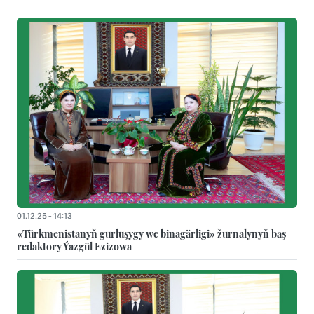
01.12.25 - 14:13
«Türkmenistanyň gurluşygy we binagärligi» žurnalynyň baş
redaktory Ýazgül Ezizowa