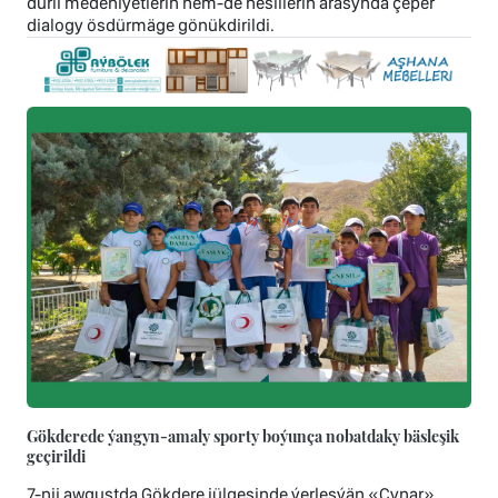
dürli medeniýetleriň hem-de nesilleriň arasynda çeper
dialogy ösdürmäge gönükdirildi.
Gökderede ýangyn-amaly sporty boýunça nobatdaky bäsleşik
geçirildi
7-nji awgustda Gökdere jülgesinde ýerleşýän «Çynar»