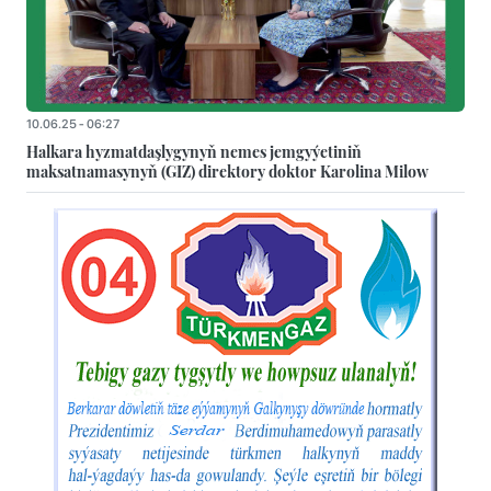
10.06.25 - 06:27
Halkara hyzmatdaşlygynyň nemes jemgyýetiniň
maksatnamasynyň (GIZ) direktory doktor Karolina Milow