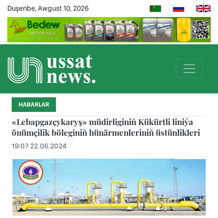
Duşenbe, Awgust 10, 2026
HABARLAR
«Lebapgazçykaryş» müdirliginiň Kükürtli liniýa
önümçilik böleginiň hünärmenleriniň üstünlikleri
19:07 22.06.2024