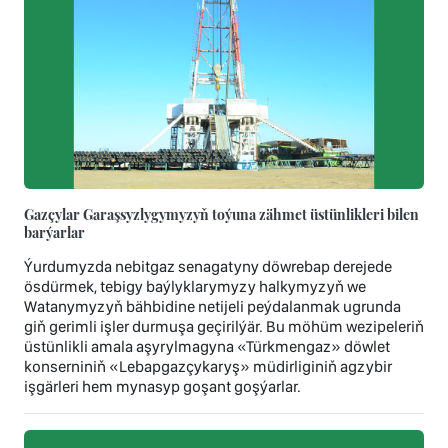
Gazçylar Garaşsyzlygymyzyň toýuna zähmet üstünlikleri bilen
barýarlar
Ýurdumyzda nebitgaz senagatyny döwrebap derejede
ösdürmek, tebigy baýlyklarymyzy halkymyzyň we
Watanymyzyň bähbidine netijeli peýdalanmak ugrunda
giň gerimli işler durmuşa geçirilýär. Bu möhüm wezipeleriň
üstünlikli amala aşyrylmagyna «Türkmengaz» döwlet
konserniniň «Lebapgazçykaryş» müdirliginiň agzybir
işgärleri hem mynasyp goşant goşýarlar.