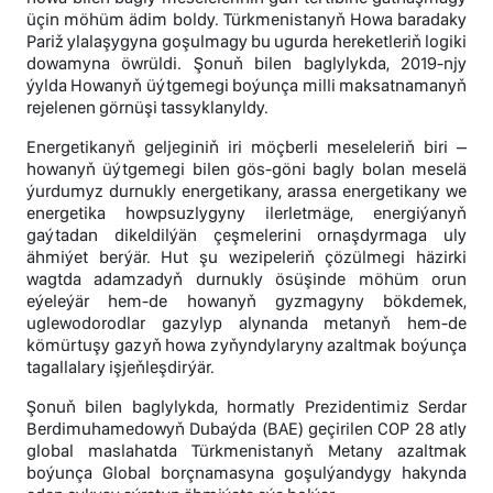
üçin möhüm ädim boldy. Türkmenistanyň Howa baradaky
Pariž ylalaşygyna goşulmagy bu ugurda hereketleriň logiki
dowamyna öwrüldi. Şonuň bilen baglylykda, 2019-njy
ýylda Howanyň üýtgemegi boýunça milli maksatnamanyň
rejelenen görnüşi tassyklanyldy.
Energetikanyň geljeginiň iri möçberli meseleleriň biri –
howanyň üýtgemegi bilen gös-göni bagly bolan meselä
ýurdumyz durnukly energetikany, arassa energetikany we
energetika howpsuzlygyny ilerletmäge, energiýanyň
gaýtadan dikeldilýän çeşmelerini ornaşdyrmaga uly
ähmiýet berýär. Hut şu wezipeleriň çözülmegi häzirki
wagtda adamzadyň durnukly ösüşinde möhüm orun
eýeleýär hem-de howanyň gyzmagyny bökdemek,
uglewodorodlar gazylyp alynanda metanyň hem-de
kömürtuşy gazyň howa zyňyndylaryny azaltmak boýunça
tagallalary işjeňleşdirýär.
Şonuň bilen baglylykda, hormatly Prezidentimiz Serdar
Berdimuhamedowyň Dubaýda (BAE) geçirilen COP 28 atly
global maslahatda Türkmenistanyň Metany azaltmak
boýunça Global borçnamasyna goşulýandygy hakynda