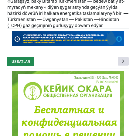
«Garaşsyz, baky Bitarap Türkmenistan — bedew batly at-
myradyň mekany» diýen şygar astynda geçýän ýylda
häzirki döwrüň iri halkara energetika taslamalarynyň biri —
Türkmenistan — Owganystan — Pakistan —Hindistan
(TOPH) gaz geçirijiniň gurluşygy dowam edýär.
USSATLAR