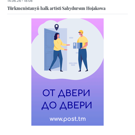
14.06.26 - 18:08
Türkmenistanyň halk artisti Sahydursun Hojakowa