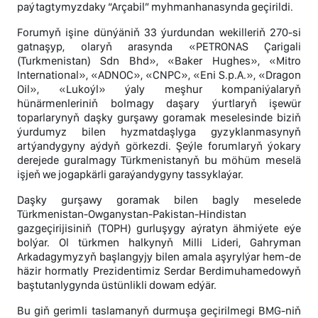
paýtagtymyzdaky “Arçabil” myhmanhanasynda geçirildi.
Forumyň işine dünýäniň 33 ýurdundan wekilleriň 270-si
gatnaşyp, olaryň arasynda «PETRONAS Çarigali
(Turkmenistan) Sdn Bhd», «Baker Hughes», «Mitro
International», «ADNOC», «CNPC», «Eni S.p.A.», «Dragon
Oil», «Lukoýl» ýaly meşhur kompaniýalaryň
hünärmenleriniň bolmagy daşary ýurtlaryň işewür
toparlarynyň daşky gurşawy goramak meselesinde biziň
ýurdumyz bilen hyzmatdaşlyga gyzyklanmasynyň
artýandygyny aýdyň görkezdi. Şeýle forumlaryň ýokary
derejede guralmagy Türkmenistanyň bu möhüm meselä
işjeň we jogapkärli garaýandygyny tassyklaýar.
Daşky gurşawy goramak bilen bagly meselede
Türkmenistan-Owganystan-Pakistan-Hindistan
gazgeçirijisiniň (TOPH) gurluşygy aýratyn ähmiýete eýe
bolýar. Ol türkmen halkynyň Milli Lideri, Gahryman
Arkadagymyzyň başlangyjy bilen amala aşyrylýar hem-de
häzir hormatly Prezidentimiz Serdar Berdimuhamedowyň
baştutanlygynda üstünlikli dowam edýär.
Bu giň gerimli taslamanyň durmuşa geçirilmegi BMG-niň