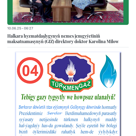
10.06.25 - 06:27
Halkara hyzmatdaşlygynyň nemes jemgyýetiniň
maksatnamasynyň (GIZ) direktory doktor Karolina Milow