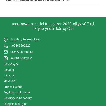
ussatnews.com elektron gazeti 2020-nji ýylyň 7-nji
oktýabryndan bäri çykýar
Aşgabat, Turkmenistan
+99365692927
ussa777@mail.ru
@ussa_ussayew
Baş sahypa
Ussatlar
Habarlar
Makalalar
Foto we wideo
Peýdaly maslahatlar
Daşary ýurt habarlary
Tölegsiz bildirişler