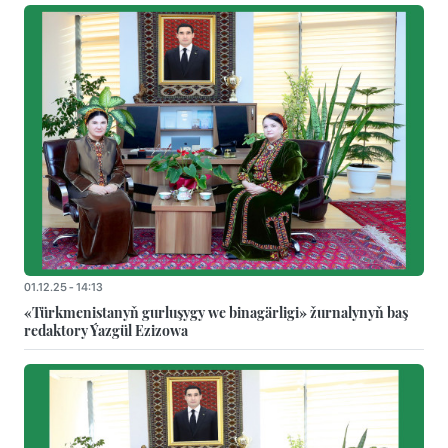
01.12.25 - 14:13
«Türkmenistanyň gurluşygy we binagärligi» žurnalynyň baş
redaktory Ýazgül Ezizowa