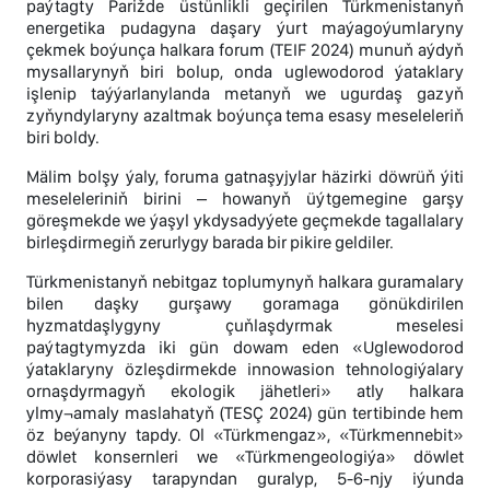
paýtagty Parižde üstünlikli geçirilen Türkmenistanyň
energetika pudagyna daşary ýurt maýagoýumlaryny
çekmek boýunça halkara forum (TEIF 2024) munuň aýdyň
mysallarynyň biri bolup, onda uglewodorod ýataklary
işlenip taýýarlanylanda metanyň we ugurdaş gazyň
zyňyndylaryny azaltmak boýunça tema esasy meseleleriň
biri boldy.
Mälim bolşy ýaly, foruma gatnaşyjylar häzirki döwrüň ýiti
meseleleriniň birini – howanyň üýtgemegine garşy
göreşmekde we ýaşyl ykdysadyýete geçmekde tagallalary
birleşdirmegiň zerurlygy barada bir pikire geldiler.
Türkmenistanyň nebitgaz toplumynyň halkara guramalary
bilen daşky gurşawy goramaga gönükdirilen
hyzmatdaşlygyny çuňlaşdyrmak meselesi
paýtagtymyzda iki gün dowam eden «Uglewodorod
ýataklaryny özleşdirmekde innowasion tehnologiýalary
ornaşdyrmagyň ekologik jähetleri» atly halkara
ylmy¬amaly maslahatyň (TESÇ 2024) gün tertibinde hem
öz beýanyny tapdy. Ol «Türkmengaz», «Türkmennebit»
döwlet konsernleri we «Türkmengeologiýa» döwlet
korporasiýasy tarapyndan guralyp, 5-6-njy iýunda