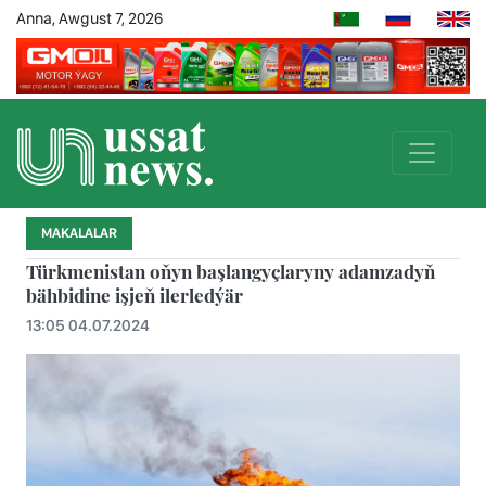
Anna, Awgust 7, 2026
MAKALALAR
Türkmenistan oňyn başlangyçlaryny adamzadyň
bähbidine işjeň ilerledýär
13:05 04.07.2024