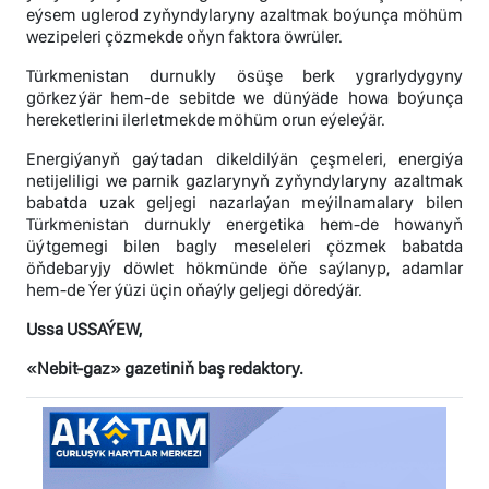
eýsem uglerod zyňyndylaryny azaltmak boýunça möhüm
wezipeleri çözmekde oňyn faktora öwrüler.
Türkmenistan durnukly ösüşe berk ygrarlydygyny
görkezýär hem-de sebitde we dünýäde howa boýunça
hereketlerini ilerletmekde möhüm orun eýeleýär.
Energiýanyň gaýtadan dikeldilýän çeşmeleri, energiýa
netijeliligi we parnik gazlarynyň zyňyndylaryny azaltmak
babatda uzak geljegi nazarlaýan meýilnamalary bilen
Türkmenistan durnukly energetika hem-de howanyň
üýtgemegi bilen bagly meseleleri çözmek babatda
öňdebaryjy döwlet hökmünde öňe saýlanyp, adamlar
hem-de Ýer ýüzi üçin oňaýly geljegi döredýär.
Ussa USSAÝEW,
«Nebit-gaz» gazetiniň baş redaktory.