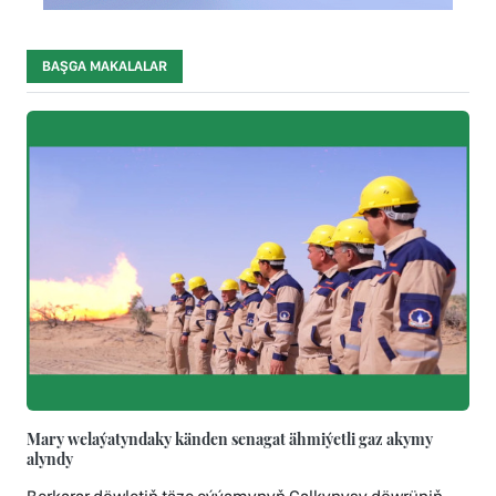
BAŞGA MAKALALAR
Mary welaýatyndaky känden senagat ähmiýetli gaz akymy
alyndy