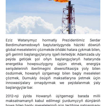
Eziz Watanymyz hormatly Prezidentimiz Serdar
Berdimuhamedowyň baştutanlygynda häzirki döwrüň
global meselelerini çözmekde öňdäki hatara çykmak bilen,
giň gerimli başlangyçlaryny işjeň ilerledýär. Adamzada uly
peýda getirjek şol oňyn başlangyçlaryň hatarynda
energetika howpsuzlygyny üpjün etmek, energiýa
serişdeleriniň iberilmegini diwersifikasiýa ýoly bilen
ösdürmek, howanyň üýtgemegi bilen bagly meseleleri
çözmek, Durnukly ösüşiň maksatlaryna ýetmek üçin
innowasiýalary ornaşdyrmak we peýdalanmak ýaly
başlangyçlar bar.
2012-nji ýylda Howanyň üýtgemegi barada milli
maksatnamanyň kabul edilmegi ýurdumyzyň dünýäniň
howa bilen bagly meseleleriniň gün tertibine gatnaşmagy