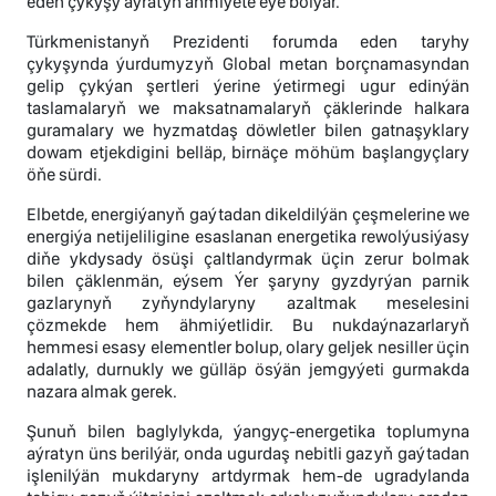
eden çykyşy aýratyn ähmiýete eýe bolýar.
Türkmenistanyň Prezidenti forumda eden taryhy
çykyşynda ýurdumyzyň Global metan borçnamasyndan
gelip çykýan şertleri ýerine ýetirmegi ugur edinýän
taslamalaryň we maksatnamalaryň çäklerinde halkara
guramalary we hyzmatdaş döwletler bilen gatnaşyklary
dowam etjekdigini belläp, birnäçe möhüm başlangyçlary
öňe sürdi.
Elbetde, energiýanyň gaýtadan dikeldilýän çeşmelerine we
energiýa netijeliligine esaslanan energetika rewolýusiýasy
diňe ykdysady ösüşi çaltlandyrmak üçin zerur bolmak
bilen çäklenmän, eýsem Ýer şaryny gyzdyrýan parnik
gazlarynyň zyňyndylaryny azaltmak meselesini
çözmekde hem ähmiýetlidir. Bu nukdaýnazarlaryň
hemmesi esasy elementler bolup, olary geljek nesiller üçin
adalatly, durnukly we gülläp ösýän jemgyýeti gurmakda
nazara almak gerek.
Şunuň bilen baglylykda, ýangyç-energetika toplumyna
aýratyn üns berilýär, onda ugurdaş nebitli gazyň gaýtadan
işlenilýän mukdaryny artdyrmak hem-de ugradylanda