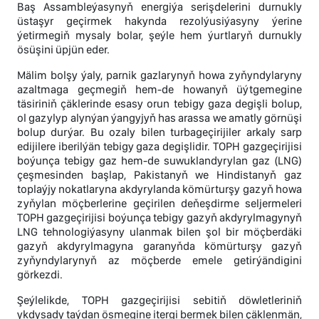
Baş Assambleýasynyň energiýa serişdelerini durnukly
üstaşyr geçirmek hakynda rezolýusiýasyny ýerine
ýetirmegiň mysaly bolar, şeýle hem ýurtlaryň durnukly
ösüşini üpjün eder.
Mälim bolşy ýaly, parnik gazlarynyň howa zyňyndylaryny
azaltmaga geçmegiň hem-de howanyň üýtgemegine
täsiriniň çäklerinde esasy orun tebigy gaza degişli bolup,
ol gazylyp alynýan ýangyjyň has arassa we amatly görnüşi
bolup durýar. Bu ozaly bilen turbageçirijiler arkaly sarp
edijilere iberilýän tebigy gaza degişlidir. TOPH gazgeçirijisi
boýunça tebigy gaz hem-de suwuklandyrylan gaz (LNG)
çeşmesinden başlap, Pakistanyň we Hindistanyň gaz
toplaýjy nokatlaryna akdyrylanda kömürturşy gazyň howa
zyňylan möçberlerine geçirilen deňeşdirme seljermeleri
TOPH gazgeçirijisi boýunça tebigy gazyň akdyrylmagynyň
LNG tehnologiýasyny ulanmak bilen şol bir möçberdäki
gazyň akdyrylmagyna garanyňda kömürturşy gazyň
zyňyndylarynyň az möçberde emele getirýändigini
görkezdi.
Şeýlelikde, TOPH gazgeçirijisi sebitiň döwletleriniň
ykdysady taýdan ösmegine itergi bermek bilen çäklenmän,