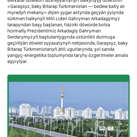
Berkarar döwletiň täze eýýamynyň Galkynyşy döwrüniň
«Garaşsyz, baky Bitarap Türkmenistan — bedew batly at-
myradyň mekany» diýen şygar astynda geçýän ýylynda
türkmen halkynyň Milli Lideri Gahryman Arkadagymyz
tarapyndan başy başlanan, häzirki döwürde bolsa
hormatly Prezidentimiz Arkadagly Gahryman
Serdarymyzyň baştutanlygynda üstünlikli durmuşa
geçirilýän döwlet syýasatynyň netijesinde, Garaşsyz, baky
Bitarap Türkmenistanyň ähli ugurlarynda, şol sanda
ýangyç-energetika toplumynda taryhy özgertmeler amala
aşyrylýar.