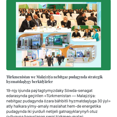
Türkmenistan we Malaýziýa nebitgaz pudagynda strategik
hyzmatdaşlygy berkidýärler
19-njy iýunda paýtagtymyzdaky Söwda-senagat
edarasynda geçirilen «Türkmenistan — Malaýziýa:
nebitgaz pudagynda özara bähbitli hyzmatdaşlyga 30 ýyl»
atly halkara ylmy-amaly maslahat hem-de energetika
pudagynda iki ýurduň netijeli gatnaşyklarynyň otuz
ýyllygyna bagyşlanan sergi türkmen-malaý