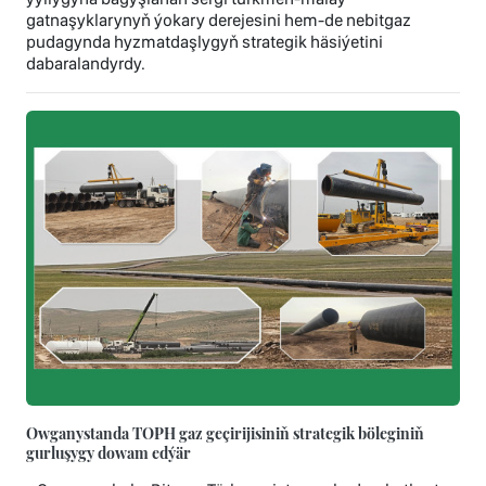
gatnaşyklarynyň ýokary derejesini hem-de nebitgaz
pudagynda hyzmatdaşlygyň strategik häsiýetini
dabaralandyrdy.
Owganystanda TOPH gaz geçirijisiniň strategik böleginiň
gurluşygy dowam edýär