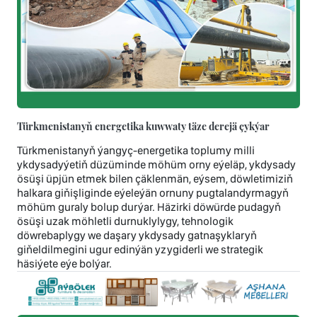
Türkmenistanyň energetika kuwwaty täze derejä çykýar
Türkmenistanyň ýangyç-energetika toplumy milli
ykdysadyýetiň düzüminde möhüm orny eýeläp, ykdysady
ösüşi üpjün etmek bilen çäklenmän, eýsem, döwletimiziň
halkara giňişliginde eýeleýän ornuny pugtalandyrmagyň
möhüm guraly bolup durýar. Häzirki döwürde pudagyň
ösüşi uzak möhletli durnuklylygy, tehnologik
döwrebaplygy we daşary ykdysady gatnaşyklaryň
giňeldilmegini ugur edinýän yzygiderli we strategik
häsiýete eýe bolýar.