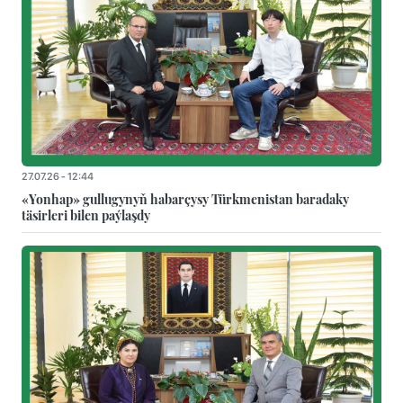
27.07.26 - 12:44
«Yonhap» gullugynyň habarçysy Türkmenistan baradaky
täsirleri bilen paýlaşdy