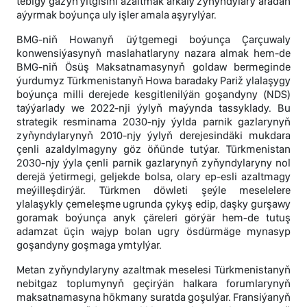
tebigy gazyň ýitgisini azaltmak arkaly zyňyndylary aradan
aýyrmak boýunça uly işler amala aşyrylýar.
BMG-niň Howanyň üýtgemegi boýunça Çarçuwaly
konwensiýasynyň maslahatlaryny nazara almak hem-de
BMG-niň Ösüş Maksatnamasynyň goldaw bermeginde
ýurdumyz Türkmenistanyň Howa baradaky Pariž ylalaşygy
boýunça milli derejede kesgitlenilýän goşandyny (NDS)
taýýarlady we 2022-nji ýylyň maýynda tassyklady. Bu
strategik resminama 2030-njy ýylda parnik gazlarynyň
zyňyndylarynyň 2010-njy ýylyň derejesindäki mukdara
çenli azaldylmagyny göz öňünde tutýar. Türkmenistan
2030-njy ýyla çenli parnik gazlarynyň zyňyndylaryny nol
derejä ýetirmegi, geljekde bolsa, olary ep-esli azaltmagy
meýilleşdirýär. Türkmen döwleti şeýle meselelere
ylalaşykly çemeleşme ugrunda çykyş edip, daşky gurşawy
goramak boýunça anyk çäreleri görýär hem-de tutuş
adamzat üçin wajyp bolan ugry ösdürmäge mynasyp
goşandyny goşmaga ymtylýar.
Metan zyňyndylaryny azaltmak meselesi Türkmenistanyň
nebitgaz toplumynyň geçirýän halkara forumlarynyň
maksatnamasyna hökmany suratda goşulýar. Fransiýanyň