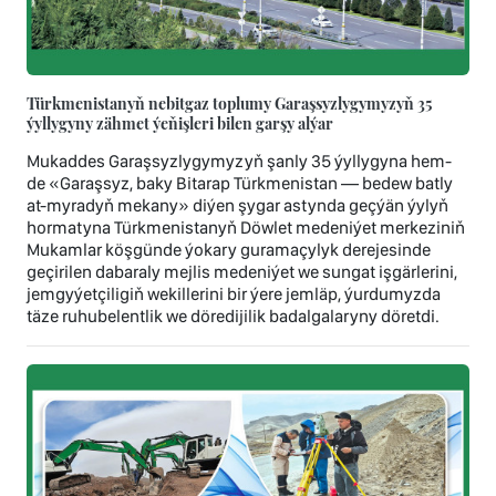
Türkmenistanyň nebitgaz toplumy Garaşsyzlygymyzyň 35
ýyllygyny zähmet ýeňişleri bilen garşy alýar
Mukaddes Garaşsyzlygymyzyň şanly 35 ýyllygyna hem-
de «Garaşsyz, baky Bitarap Türkmenistan — bedew batly
at-myradyň mekany» diýen şygar astynda geçýän ýylyň
hormatyna Türkmenistanyň Döwlet medeniýet merkeziniň
Mukamlar köşgünde ýokary guramaçylyk derejesinde
geçirilen dabaraly mejlis medeniýet we sungat işgärlerini,
jemgyýetçiligiň wekillerini bir ýere jemläp, ýurdumyzda
täze ruhubelentlik we döredijilik badalgalaryny döretdi.