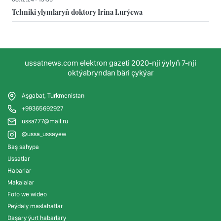
Tehniki ylymlaryň doktory Irina Lurýewa
ussatnews.com elektron gazeti 2020-nji ýylyň 7-nji
oktýabryndan bäri çykýar
Aşgabat, Turkmenistan
+99365692927
ussa777@mail.ru
@ussa_ussayew
Baş sahypa
Ussatlar
Habarlar
Makalalar
Foto we wideo
Peýdaly maslahatlar
Daşary ýurt habarlary