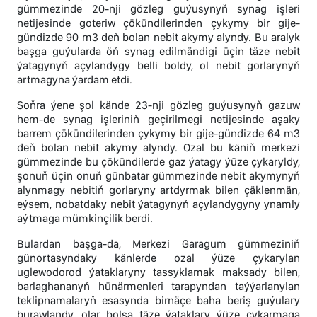
gümmezinde 20-nji gözleg guýusynyň synag işleri
netijesinde goteriw çökündilerinden çykymy bir gije-
gündizde 90 m3 deň bolan nebit akymy alyndy. Bu aralyk
başga guýularda öň synag edilmändigi üçin täze nebit
ýatagynyň açylandygy belli boldy, ol nebit gorlarynyň
artmagyna ýardam etdi.
Soňra ýene şol kände 23-nji gözleg guýusynyň gazuw
hem-de synag işleriniň geçirilmegi netijesinde aşaky
barrem çökündilerinden çykymy bir gije-gündizde 64 m3
deň bolan nebit akymy alyndy. Ozal bu käniň merkezi
gümmezinde bu çökündilerde gaz ýatagy ýüze çykaryldy,
şonuň üçin onuň günbatar gümmezinde nebit akymynyň
alynmagy nebitiň gorlaryny artdyrmak bilen çäklenmän,
eýsem, nobatdaky nebit ýatagynyň açylandygyny ynamly
aýtmaga mümkinçilik berdi.
Bulardan başga-da, Merkezi Garagum gümmeziniň
günortasyndaky känlerde ozal ýüze çykarylan
uglewodorod ýataklaryny tassyklamak maksady bilen,
barlaghananyň hünärmenleri tarapyndan taýýarlanylan
teklipnamalaryň esasynda birnäçe baha beriş guýulary
burawlandy, olar bolsa täze ýataklary ýüze çykarmaga