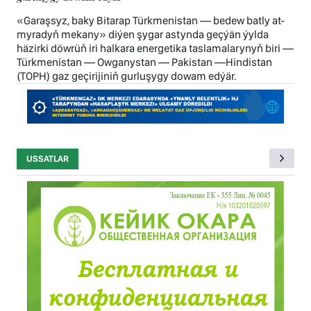
«Garaşsyz, baky Bitarap Türkmenistan — bedew batly at-
myradyň mekany» diýen şygar astynda geçýän ýylda
häzirki döwrüň iri halkara energetika taslamalarynyň biri —
Türkmenistan — Owganystan — Pakistan —Hindistan
(TOPH) gaz geçirijiniň gurluşygy dowam edýär.
USSATLAR