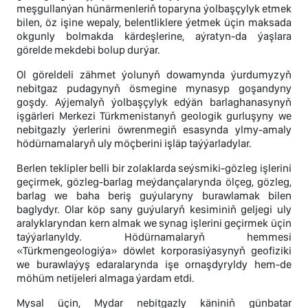
meşgullanýan hünärmenleriň toparyna ýolbaşçylyk etmek
bilen, öz işine wepaly, belentliklere ýetmek üçin maksada
okgunly bolmakda kärdeşlerine, aýratyn-da ýaşlara
görelde mekdebi bolup durýar.
Ol göreldeli zähmet ýolunyň dowamynda ýurdumyzyň
nebitgaz pudagynyň ösmegine mynasyp goşandyny
goşdy. Aýjemalyň ýolbaşçylyk edýän barlaghanasynyň
işgärleri Merkezi Türkmenistanyň geologik gurluşyny we
nebitgazly ýerlerini öwrenmegiň esasynda ylmy-amaly
hödürnamalaryň uly möçberini işläp taýýarladylar.
Berlen teklipler belli bir zolaklarda seýsmiki-gözleg işlerini
geçirmek, gözleg-barlag meýdançalarynda ölçeg, gözleg,
barlag we baha beriş guýularyny burawlamak bilen
baglydyr. Olar köp sany guýularyň kesiminiň geljegi uly
aralyklaryndan kern almak we synag işlerini geçirmek üçin
taýýarlanyldy. Hödürnamalaryň hemmesi
«Türkmengeologiýa» döwlet korporasiýasynyň geofiziki
we burawlaýyş edaralarynda işe ornaşdyryldy hem-de
möhüm netijeleri almaga ýardam etdi.
Mysal üçin, Mydar nebitgazly käniniň günbatar