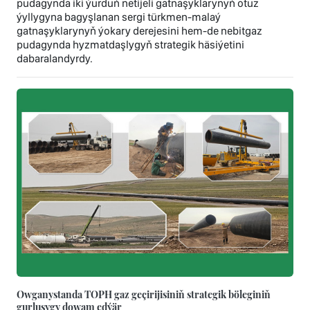
pudagynda iki ýurduň netijeli gatnaşyklarynyň otuz
ýyllygyna bagyşlanan sergi türkmen-malaý
gatnaşyklarynyň ýokary derejesini hem-de nebitgaz
pudagynda hyzmatdaşlygyň strategik häsiýetini
dabaralandyrdy.
Owganystanda TOPH gaz geçirijisiniň strategik böleginiň
gurluşygy dowam edýär