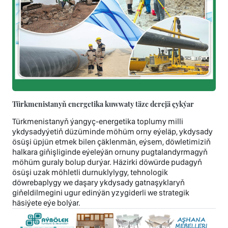
Türkmenistanyň energetika kuwwaty täze derejä çykýar
Türkmenistanyň ýangyç-energetika toplumy milli
ykdysadyýetiň düzüminde möhüm orny eýeläp, ykdysady
ösüşi üpjün etmek bilen çäklenmän, eýsem, döwletimiziň
halkara giňişliginde eýeleýän ornuny pugtalandyrmagyň
möhüm guraly bolup durýar. Häzirki döwürde pudagyň
ösüşi uzak möhletli durnuklylygy, tehnologik
döwrebaplygy we daşary ykdysady gatnaşyklaryň
giňeldilmegini ugur edinýän yzygiderli we strategik
häsiýete eýe bolýar.