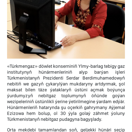
«Türkmengaz» döwlet konserniniň Ylmy-barlag tebigy gaz
institutynyň hünärmenleriniň alyp barýan işleri
Türkmenistanyň Prezidenti Serdar Berdimuhamedowyň
nebitiň we gazyň çykarylýan mukdaryny artdyrmak, şol
maksat bilen täze ýataklaryň üstüni açmak boýunça
ýurdumyzyň nebitgaz toplumynyň öňünde goýan
wezipeleriniň üstünlikli ýerine ýetirilmegine ýardam edýär.
Hünärmenleriň hatarynda şu oçerkiň gahrymany Aýjemal
Ezizowa hem bolup, ol 30 ýyla golaý zähmet ýoluny
Türkmenistanyň nebitgaz pudagyna bagyşlady.
Orta mekdebi tamamlandan soň, geljekki hünäri seçip