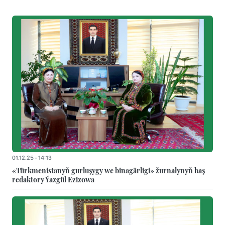
01.12.25 - 14:13
«Türkmenistanyň gurluşygy we binagärligi» žurnalynyň baş
redaktory Ýazgül Ezizowa