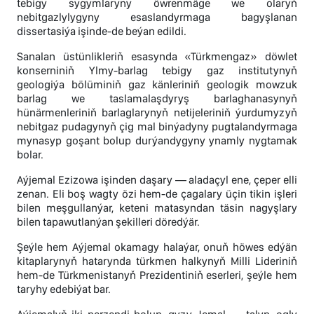
tebigy sygymlaryny öwrenmäge we olaryň
nebitgazlylygyny esaslandyrmaga bagyşlanan
dissertasiýa işinde-de beýan edildi.
Sanalan üstünlikleriň esasynda «Türkmengaz» döwlet
konserniniň Ylmy-barlag tebigy gaz institutynyň
geologiýa bölüminiň gaz känleriniň geologik mowzuk
barlag we taslamalaşdyryş barlaghanasynyň
hünärmenleriniň barlaglarynyň netijeleriniň ýurdumyzyň
nebitgaz pudagynyň çig mal binýadyny pugtalandyrmaga
mynasyp goşant bolup durýandygyny ynamly nygtamak
bolar.
Aýjemal Ezizowa işinden daşary — aladaçyl ene, çeper elli
zenan. Eli boş wagty özi hem-de çagalary üçin tikin işleri
bilen meşgullanýar, keteni matasyndan täsin nagyşlary
bilen tapawutlanýan şekilleri döredýär.
Şeýle hem Aýjemal okamagy halaýar, onuň höwes edýän
kitaplarynyň hatarynda türkmen halkynyň Milli Lideriniň
hem-de Türkmenistanyň Prezidentiniň eserleri, şeýle hem
taryhy edebiýat bar.