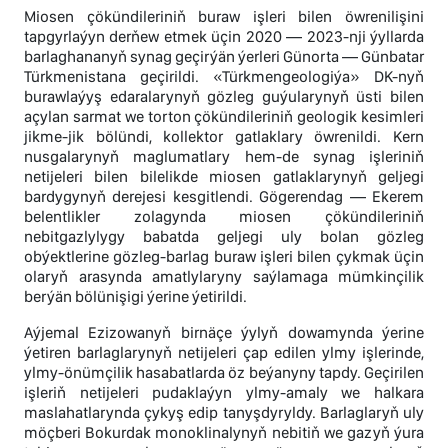
Miosen çökündileriniň buraw işleri bilen öwrenilişini
tapgyrlaýyn derňew etmek üçin 2020 — 2023-nji ýyllarda
barlaghananyň synag geçirýän ýerleri Günorta — Günbatar
Türkmenistana geçirildi. «Türkmengeologiýa» DK-nyň
burawlaýyş edaralarynyň gözleg guýularynyň üsti bilen
açylan sarmat we torton çökündileriniň geologik kesimleri
jikme-jik bölündi, kollektor gatlaklary öwrenildi. Kern
nusgalarynyň maglumatlary hem-de synag işleriniň
netijeleri bilen bilelikde miosen gatlaklarynyň geljegi
bardygynyň derejesi kesgitlendi. Gögerendag — Ekerem
belentlikler zolagynda miosen çökündileriniň
nebitgazlylygy babatda geljegi uly bolan gözleg
obýektlerine gözleg-barlag buraw işleri bilen çykmak üçin
olaryň arasynda amatlylaryny saýlamaga mümkinçilik
berýän bölünişigi ýerine ýetirildi.
Aýjemal Ezizowanyň birnäçe ýylyň dowamynda ýerine
ýetiren barlaglarynyň netijeleri çap edilen ylmy işlerinde,
ylmy-önümçilik hasabatlarda öz beýanyny tapdy. Geçirilen
işleriň netijeleri pudaklaýyn ylmy-amaly we halkara
maslahatlarynda çykyş edip tanyşdyryldy. Barlaglaryň uly
möçberi Bokurdak monoklinalynyň nebitiň we gazyň ýura