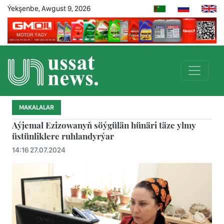
Ýekşenbe, Awgust 9, 2026
MAKALALAR
Aýjemal Ezizowanyň söýgülän hünäri täze ylmy
üstünliklere ruhlandyrýar
14:16 27.07.2024