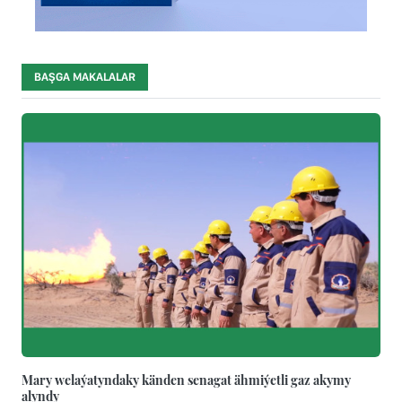
BAŞGA MAKALALAR
Mary welaýatyndaky känden senagat ähmiýetli gaz akymy
alyndy