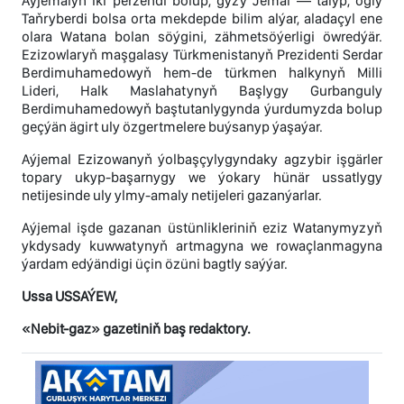
Aýjemalyň iki perzendi bolup, gyzy Jemal — talyp, ogly
Taňryberdi bolsa orta mekdepde bilim alýar, aladaçyl ene
olara Watana bolan söýgini, zähmetsöýerligi öwredýär.
Ezizowlaryň maşgalasy Türkmenistanyň Prezidenti Serdar
Berdimuhamedowyň hem-de türkmen halkynyň Milli
Lideri, Halk Maslahatynyň Başlygy Gurbanguly
Berdimuhamedowyň baştutanlygynda ýurdumyzda bolup
geçýän ägirt uly özgertmelere buýsanyp ýaşaýar.
Aýjemal Ezizowanyň ýolbaşçylygyndaky agzybir işgärler
topary ukyp-başarnygy we ýokary hünär ussatlygy
netijesinde uly ylmy-amaly netijeleri gazanýarlar.
Aýjemal işde gazanan üstünlikleriniň eziz Watanymyzyň
ykdysady kuwwatynyň artmagyna we rowaçlanmagyna
ýardam edýändigi üçin özüni bagtly saýýar.
Ussa USSAÝEW,
«Nebit-gaz» gazetiniň baş redaktory.