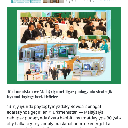
Türkmenistan we Malaýziýa nebitgaz pudagynda strategik
hyzmatdaşlygy berkidýärler
19-njy iýunda paýtagtymyzdaky Söwda-senagat
edarasynda geçirilen «Türkmenistan — Malaýziýa:
nebitgaz pudagynda özara bähbitli hyzmatdaşlyga 30 ýyl»
atly halkara ylmy-amaly maslahat hem-de energetika