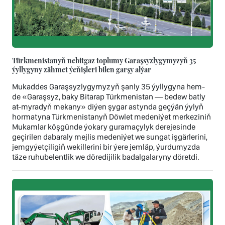
Türkmenistanyň nebitgaz toplumy Garaşsyzlygymyzyň 35
ýyllygyny zähmet ýeňişleri bilen garşy alýar
Mukaddes Garaşsyzlygymyzyň şanly 35 ýyllygyna hem-
de «Garaşsyz, baky Bitarap Türkmenistan — bedew batly
at-myradyň mekany» diýen şygar astynda geçýän ýylyň
hormatyna Türkmenistanyň Döwlet medeniýet merkeziniň
Mukamlar köşgünde ýokary guramaçylyk derejesinde
geçirilen dabaraly mejlis medeniýet we sungat işgärlerini,
jemgyýetçiligiň wekillerini bir ýere jemläp, ýurdumyzda
täze ruhubelentlik we döredijilik badalgalaryny döretdi.