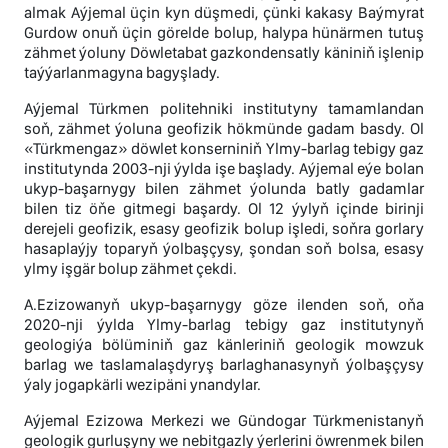
almak Aýjemal üçin kyn düşmedi, çünki kakasy Baýmyrat
Gurdow onuň üçin görelde bolup, halypa hünärmen tutuş
zähmet ýoluny Döwletabat gazkondensatly käniniň işlenip
taýýarlanmagyna bagyşlady.
Aýjemal Türkmen politehniki institutyny tamamlandan
soň, zähmet ýoluna geofizik hökmünde gadam basdy. Ol
«Türkmengaz» döwlet konserniniň Ylmy-barlag tebigy gaz
institutynda 2003-nji ýylda işe başlady. Aýjemal eýe bolan
ukyp-başarnygy bilen zähmet ýolunda batly gadamlar
bilen tiz öňe gitmegi başardy. Ol 12 ýylyň içinde birinji
derejeli geofizik, esasy geofizik bolup işledi, soňra gorlary
hasaplaýjy toparyň ýolbaşçysy, şondan soň bolsa, esasy
ylmy işgär bolup zähmet çekdi.
A.Ezizowanyň ukyp-başarnygy göze ilenden soň, oňa
2020-nji ýylda Ylmy-barlag tebigy gaz institutynyň
geologiýa bölüminiň gaz känleriniň geologik mowzuk
barlag we taslamalaşdyryş barlaghanasynyň ýolbaşçysy
ýaly jogapkärli wezipäni ynandylar.
Aýjemal Ezizowa Merkezi we Gündogar Türkmenistanyň
geologik gurluşyny we nebitgazly ýerlerini öwrenmek bilen