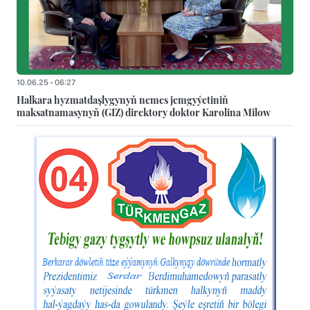
10.06.25 - 06:27
Halkara hyzmatdaşlygynyň nemes jemgyýetiniň
maksatnamasynyň (GIZ) direktory doktor Karolina Milow