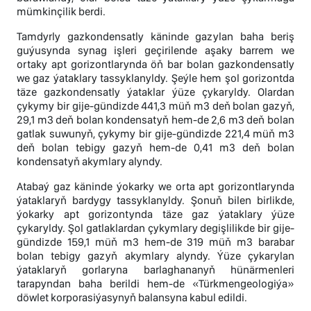
mümkinçilik berdi.
Tamdyrly gazkondensatly käninde gazylan baha beriş
guýusynda synag işleri geçirilende aşaky barrem we
ortaky apt gorizontlarynda öň bar bolan gazkondensatly
we gaz ýataklary tassyklanyldy. Şeýle hem şol gorizontda
täze gazkondensatly ýataklar ýüze çykaryldy. Olardan
çykymy bir gije-gündizde 441,3 müň m3 deň bolan gazyň,
29,1 m3 deň bolan kondensatyň hem-de 2,6 m3 deň bolan
gatlak suwunyň, çykymy bir gije-gündizde 221,4 müň m3
deň bolan tebigy gazyň hem-de 0,41 m3 deň bolan
kondensatyň akymlary alyndy.
Atabaý gaz käninde ýokarky we orta apt gorizontlarynda
ýataklaryň bardygy tassyklanyldy. Şonuň bilen birlikde,
ýokarky apt gorizontynda täze gaz ýataklary ýüze
çykaryldy. Şol gatlaklardan çykymlary degişlilikde bir gije-
gündizde 159,1 müň m3 hem-de 319 müň m3 barabar
bolan tebigy gazyň akymlary alyndy. Ýüze çykarylan
ýataklaryň gorlaryna barlaghananyň hünärmenleri
tarapyndan baha berildi hem-de «Türkmengeologiýa»
döwlet korporasiýasynyň balansyna kabul edildi.