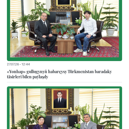
27.07.26 - 12:44
«Yonhap» gullugynyň habarçysy Türkmenistan baradaky
täsirleri bilen paýlaşdy