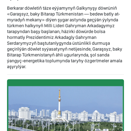
Berkarar döwletiň täze eýýamynyň Galkynyşy döwrüniň
«Garaşsyz, baky Bitarap Türkmenistan — bedew batly at-
myradyň mekany» diýen şygar astynda geçýän ýylynda
türkmen halkynyň Milli Lideri Gahryman Arkadagymyz
tarapyndan başy başlanan, häzirki döwürde bolsa
hormatly Prezidentimiz Arkadagly Gahryman
Serdarymyzyň baştutanlygynda üstünlikli durmuşa
geçirilýän döwlet syýasatynyň netijesinde, Garaşsyz, baky
Bitarap Türkmenistanyň ähli ugurlarynda, şol sanda
ýangyç-energetika toplumynda taryhy özgertmeler amala
aşyrylýar.