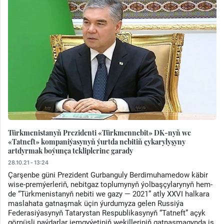
Türkmenistanyň Prezidenti «Türkmennebit» DK-nyň we
«Tatneft» kompaniýasynyň ýurtda nebitiň çykarylyşyny
artdyrmak boýunça tekliplerine garady
28.10.21 - 13:24
Çarşenbe güni Prezident Gurbanguly Berdimuhamedow käbir
wise-premýerleriň, nebitgaz toplumynyň ýolbaşçylarynyň hem-
de “Türkmenistanyň nebiti we gazy — 2021” atly XXVI halkara
maslahata gatnaşmak üçin ýurdumyza gelen Russiýa
Federasiýasynyň Tatarystan Respublikasynyň “Tatneft” açyk
görnüşli paýdarlar jemgyýetiniň wekilleriniň gatnaşmagynda iş