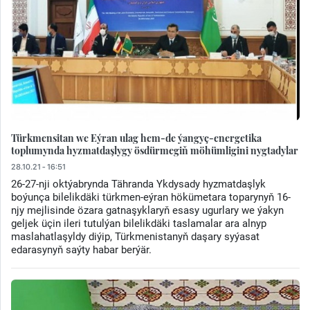
Türkmensitan we Eýran ulag hem-de ýangyç-energetika
toplumynda hyzmatdaşlygy ösdürmegiň möhümligini nygtadylar
28.10.21 - 16:51
26-27-nji oktýabrynda Tähranda Ykdysady hyzmatdaşlyk
boýunça bilelikdäki türkmen-eýran hökümetara toparynyň 16-
njy mejlisinde özara gatnaşyklaryň esasy ugurlary we ýakyn
geljek üçin ileri tutulýan bilelikdäki taslamalar ara alnyp
maslahatlaşyldy diýip, Türkmenistanyň daşary syýasat
edarasynyň saýty habar berýär.