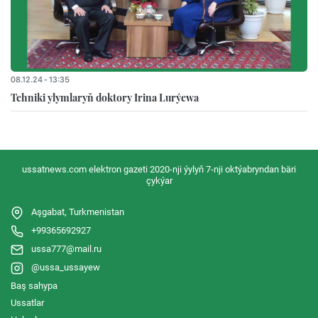
08.12.24 - 13:35
Tehniki ylymlaryň doktory Irina Lurýewa
ussatnews.com elektron gazeti 2020-nji ýylyň 7-nji oktýabryndan bäri
çykýar
Aşgabat, Turkmenistan
+99365692927
ussa777@mail.ru
@ussa_ussayew
Baş sahypa
Ussatlar