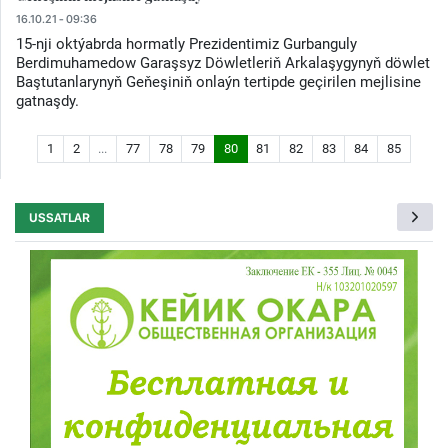
16.10.21 - 09:36
15-nji oktýabrda hormatly Prezidentimiz Gurbanguly
Berdimuhamedow Garaşsyz Döwletleriň Arkalaşygynyň döwlet
Baştutanlarynyň Geňeşiniň onlaýn tertipde geçirilen mejlisine
gatnaşdy.
1
2
...
77
78
79
80
81
82
83
84
85
USSATLAR