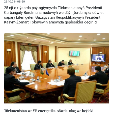
26.10.21 - 08:59
25-nji oktýabrda paýtagtymyzda Türkmenistanyň Prezidenti
Gurbanguly Berdimuhamedowyň we düýn ýurdumyza döwlet
sapary bilen gelen Gazagystan Respublikasynyň Prezidenti
Kasym-Žomart Tokaýewiň arasynda gepleşikler geçirildi.
Türkmenistan we ÝB energetika, söwda, ulag we beýleki