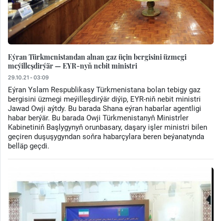
Eýran Türkmenistandan alnan gaz üçin bergisini üzmegi
meýilleşdirýär — EYR-nyň nebit ministri
29.10.21 - 03:09
Eýran Yslam Respublikasy Türkmenistana bolan tebigy gaz
bergisini üzmegi meýilleşdirýär diýip, EYR-niň nebit ministri
Jawad Owji aýtdy. Bu barada Shana eýran habarlar agentligi
habar berýär. Bu barada Owji Türkmenistanyň Ministrler
Kabinetiniň Başlygynyň orunbasary, daşary işler ministri bilen
geçiren duşuşygyndan soňra habarçylara beren beýanatynda
belläp geçdi.