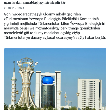
ugurlarda hyzmatdaşlygy işjeňleşdirýär
26.10.21 - 03:24
Göni wideoaragatnaşyk ulgamy arkaly geçirilen
«Türkmenistan-Ýewropa Bileleşigi» Bilelikdäki Komitetiniň
ýigriminji mejlisinde Türkmenistan bilen Ýewropa Bileleşiginiň
arasynda ösüşi we hyzmatdaşlygy berkitmäge gönükdirilen
meseleleriň giň toplumy maslahatlaşyldy, diýip
Türkmenistanyň daşary syýasat edarasynyň saýty habar berýär.