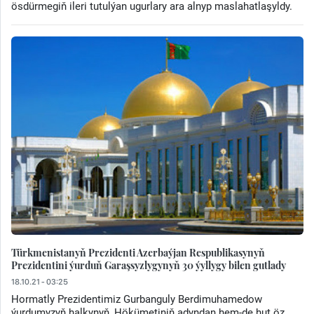
ösdürmegiň ileri tutulýan ugurlary ara alnyp maslahatlaşyldy.
Türkmenistanyň Prezidenti Azerbaýjan Respublikasynyň
Prezidentini ýurduň Garaşsyzlygynyň 30 ýyllygy bilen gutlady
18.10.21 - 03:25
Hormatly Prezidentimiz Gurbanguly Berdimuhamedow
ýurdumyzyň halkynyň, Hökümetiniň adyndan hem-de hut öz