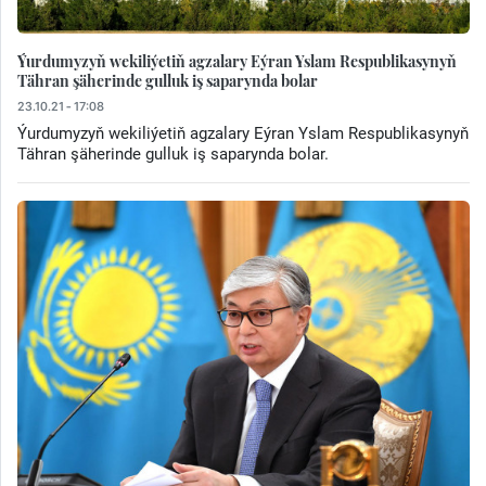
Ýurdumyzyň wekiliýetiň agzalary Eýran Yslam Respublikasynyň
Tähran şäherinde gulluk iş saparynda bolar
23.10.21 - 17:08
Ýurdumyzyň wekiliýetiň agzalary Eýran Yslam Respublikasynyň
Tähran şäherinde gulluk iş saparynda bolar.