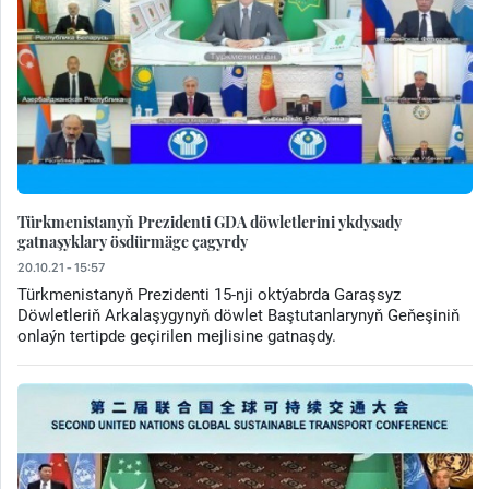
Türkmenistanyň Prezidenti GDA döwletlerini ykdysady
gatnaşyklary ösdürmäge çagyrdy
20.10.21 - 15:57
Türkmenistanyň Prezidenti 15-nji oktýabrda Garaşsyz
Döwletleriň Arkalaşygynyň döwlet Baştutanlarynyň Geňeşiniň
onlaýn tertipde geçirilen mejlisine gatnaşdy.