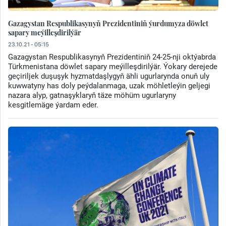
Gazagystan Respublikasynyň Prezidentiniň ýurdumyza döwlet
sapary meýilleşdirilýär
23.10.21 - 05:15
Gazagystan Respublikasynyň Prezidentiniň 24-25-nji oktýabrda
Türkmenistana döwlet sapary meýilleşdirilýär. Ýokary derejede
geçiriljek duşuşyk hyzmatdaşlygyň ähli ugurlarynda onuň uly
kuwwatyny has doly peýdalanmaga, uzak möhletleýin geljegi
nazara alyp, gatnaşyklaryň täze möhüm ugurlaryny
kesgitlemäge ýardam eder.