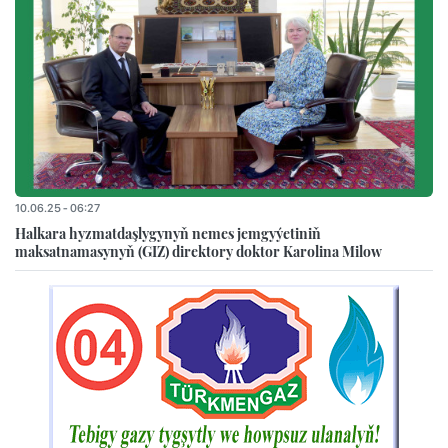
10.06.25 - 06:27
Halkara hyzmatdaşlygynyň nemes jemgyýetiniň
maksatnamasynyň (GIZ) direktory doktor Karolina Milow