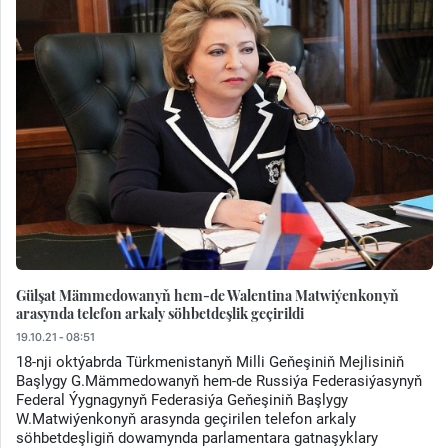
Gülşat Mämmedowanyň hem-de Walentina Matwiýenkonyň
arasynda telefon arkaly söhbetdeşlik geçirildi
19.10.21 - 08:51
18-nji oktýabrda Türkmenistanyň Milli Geňeşiniň Mejlisiniň
Başlygy G.Mämmedowanyň hem-de Russiýa Federasiýasynyň
Federal Ýygnagynyň Federasiýa Geňeşiniň Başlygy
W.Matwiýenkonyň arasynda geçirilen telefon arkaly
söhbetdeşligiň dowamynda parlamentara gatnaşyklary