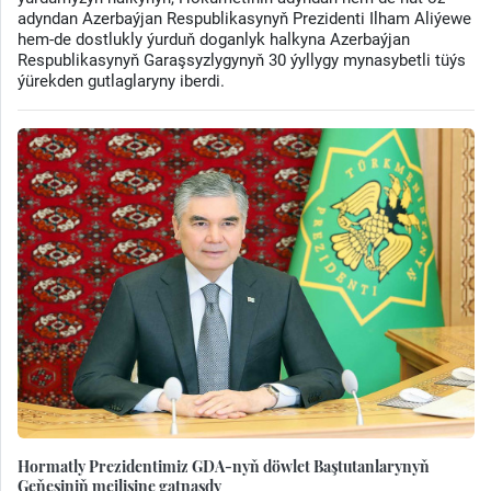
adyndan Azerbaýjan Respublikasynyň Prezidenti Ilham Aliýewe
hem-de dostlukly ýurduň doganlyk halkyna Azerbaýjan
Respublikasynyň Garaşsyzlygynyň 30 ýyllygy mynasybetli tüýs
ýürekden gutlaglaryny iberdi.
Hormatly Prezidentimiz GDA-nyň döwlet Baştutanlarynyň
Geňeşiniň mejlisine gatnaşdy