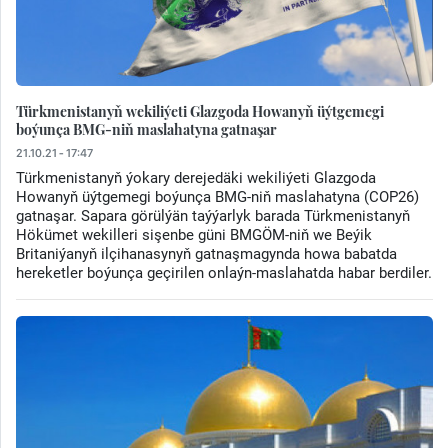
Türkmenistanyň wekiliýeti Glazgoda Howanyň üýtgemegi
boýunça BMG-niň maslahatyna gatnaşar
21.10.21 - 17:47
Türkmenistanyň ýokary derejedäki wekiliýeti Glazgoda
Howanyň üýtgemegi boýunça BMG-niň maslahatyna (COP26)
gatnaşar. Sapara görülýän taýýarlyk barada Türkmenistanyň
Hökümet wekilleri sişenbe güni BMGÖM-niň we Beýik
Britaniýanyň ilçihanasynyň gatnaşmagynda howa babatda
hereketler boýunça geçirilen onlaýn-maslahatda habar berdiler.