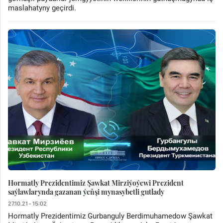
maslahatyny geçirdi.
Hormatly Prezidentimiz Şawkat Mirziýoýewi Prezident
saýlawlarynda gazanan ýeňşi mynasybetli gutlady
27.10.21 - 15:02
Hormatly Prezidentimiz Gurbanguly Berdimuhamedow Şawkat