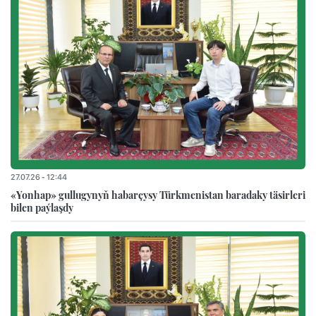
27.07.26 - 12:44
«Yonhap» gullugynyň habarçysy Türkmenistan baradaky täsirleri
bilen paýlaşdy