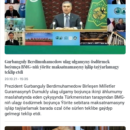
Gurbanguly Berdimuhamedow ulag ulgamyny ösdürmek
boýunça BMG-niň ýörite maksatnamasyny işläp taýýarlamagy
teklip etdi
20.10.21 - 15:35
Prezident Gurbanguly Berdimuhamedow Birleşen Milletler
Guramasynyň Durnukly ulag ulgamy boýunça ikinji ählumumy
maslahatynda eden çykyşynda Türkmenistan tarapyndan BMG-
niň ulagy ösdürmek boýunça Ýörite sebitara maksatnamasyny
işläp taýýarlamak barada ozal öňe sürlen teklibe gaýdyp
gelmegi teklip etdi.