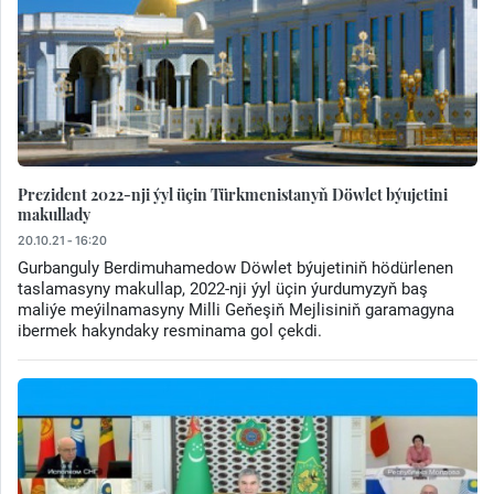
Prezident 2022-nji ýyl üçin Türkmenistanyň Döwlet býujetini
makullady
20.10.21 - 16:20
Gurbanguly Berdimuhamedow Döwlet býujetiniň hödürlenen
taslamasyny makullap, 2022-nji ýyl üçin ýurdumyzyň baş
maliýe meýilnamasyny Milli Geňeşiň Mejlisiniň garamagyna
ibermek hakyndaky resminama gol çekdi.