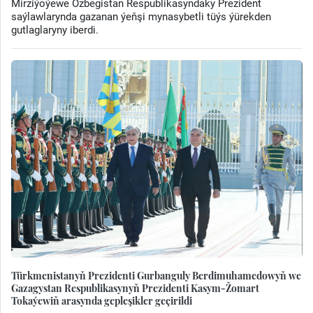
Mirziýoýewe Özbegistan Respublikasyndaky Prezident
saýlawlarynda gazanan ýeňşi mynasybetli tüýs ýürekden
gutlaglaryny iberdi.
Türkmenistanyň Prezidenti Gurbanguly Berdimuhamedowyň we
Gazagystan Respublikasynyň Prezidenti Kasym-Žomart
Tokaýewiň arasynda gepleşikler geçirildi