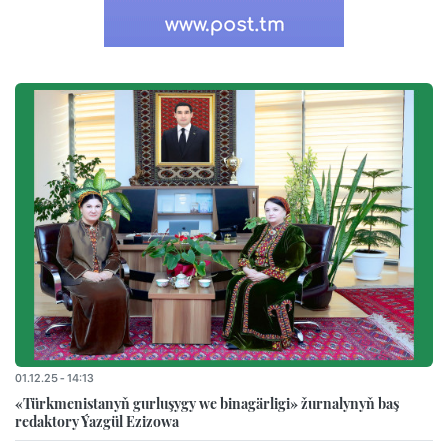
01.12.25 - 14:13
«Türkmenistanyň gurluşygy we binagärligi» žurnalynyň baş
redaktory Ýazgül Ezizowa