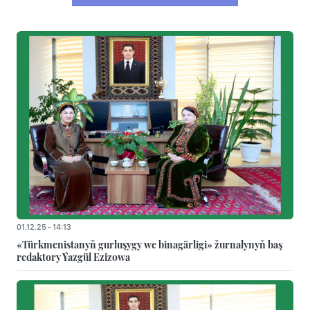
01.12.25 - 14:13
«Türkmenistanyň gurluşygy we binagärligi» žurnalynyň baş
redaktory Ýazgül Ezizowa