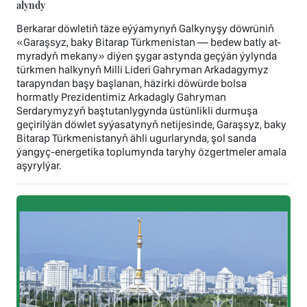
alyndy
Berkarar döwletiň täze eýýamynyň Galkynyşy döwrüniň
«Garaşsyz, baky Bitarap Türkmenistan — bedew batly at-
myradyň mekany» diýen şygar astynda geçýän ýylynda
türkmen halkynyň Milli Lideri Gahryman Arkadagymyz
tarapyndan başy başlanan, häzirki döwürde bolsa
hormatly Prezidentimiz Arkadagly Gahryman
Serdarymyzyň baştutanlygynda üstünlikli durmuşa
geçirilýän döwlet syýasatynyň netijesinde, Garaşsyz, baky
Bitarap Türkmenistanyň ähli ugurlarynda, şol sanda
ýangyç-energetika toplumynda taryhy özgertmeler amala
aşyrylýar.