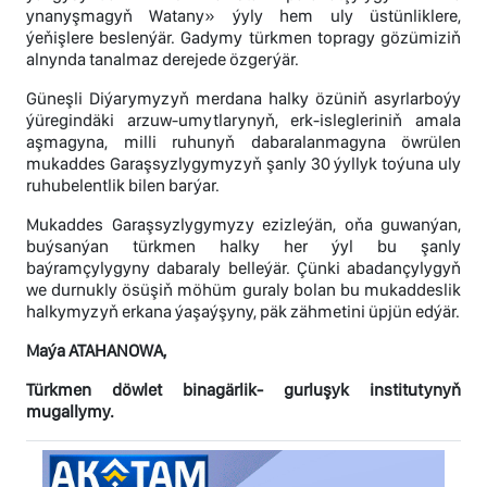
ynanyşmagyň Watany» ýyly hem uly üstünliklere,
ýeňişlere beslenýär. Gadymy türkmen topragy gözümiziň
alnynda tanalmaz derejede özgerýär.
Güneşli Diýarymyzyň merdana halky özüniň asyrlarboýy
ýüregindäki arzuw-umytlarynyň, erk-islegleriniň amala
aşmagyna, milli ruhunyň dabaralanmagyna öwrülen
mukaddes Garaşsyzlygymyzyň şanly 30 ýyllyk toýuna uly
ruhubelentlik bilen barýar.
Mukaddes Garaşsyzlygymyzy ezizleýän, oňa guwanýan,
buýsanýan türkmen halky her ýyl bu şanly
baýramçylygyny dabaraly belleýär. Çünki abadançylygyň
we durnukly ösüşiň möhüm guraly bolan bu mukaddeslik
halkymyzyň erkana ýaşaýşyny, päk zähmetini üpjün edýär.
Maýa ATAHANOWA,
Türkmen döwlet binagärlik- gurluşyk institutynyň
mugallymy.