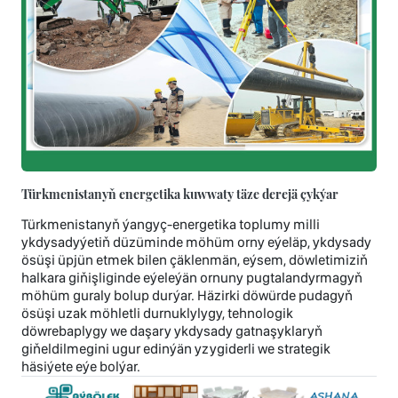
Türkmenistanyň energetika kuwwaty täze derejä çykýar
Türkmenistanyň ýangyç-energetika toplumy milli
ykdysadyýetiň düzüminde möhüm orny eýeläp, ykdysady
ösüşi üpjün etmek bilen çäklenmän, eýsem, döwletimiziň
halkara giňişliginde eýeleýän ornuny pugtalandyrmagyň
möhüm guraly bolup durýar. Häzirki döwürde pudagyň
ösüşi uzak möhletli durnuklylygy, tehnologik
döwrebaplygy we daşary ykdysady gatnaşyklaryň
giňeldilmegini ugur edinýän yzygiderli we strategik
häsiýete eýe bolýar.