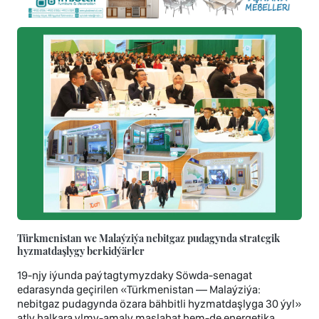
Türkmenistan we Malaýziýa nebitgaz pudagynda strategik
hyzmatdaşlygy berkidýärler
19-njy iýunda paýtagtymyzdaky Söwda-senagat
edarasynda geçirilen «Türkmenistan — Malaýziýa:
nebitgaz pudagynda özara bähbitli hyzmatdaşlyga 30 ýyl»
atly halkara ylmy-amaly maslahat hem-de energetika