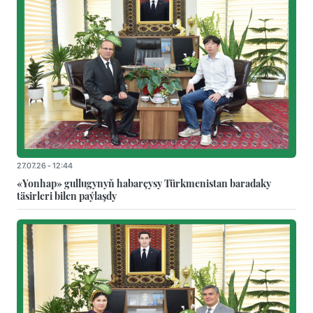
27.07.26 - 12:44
«Yonhap» gullugynyň habarçysy Türkmenistan baradaky
täsirleri bilen paýlaşdy