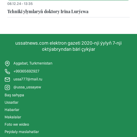
08.12.24 - 13:35
Tehniki ylymlaryň doktory Irina Lurýewa
ussatnews.com elektron gazeti 2020-nji ýylyň 7-nji
oktýabryndan bäri çykýar
Aşgabat, Turkmenistan
+99365692927
ussa777@mail.ru
@ussa_ussayew
Baş sahypa
Ussatlar
Habarlar
Makalalar
Foto we wideo
Peýdaly maslahatlar