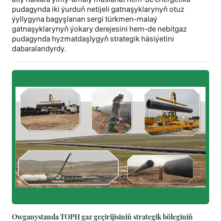
pudagynda iki ýurduň netijeli gatnaşyklarynyň otuz
ýyllygyna bagyşlanan sergi türkmen-malaý
gatnaşyklarynyň ýokary derejesini hem-de nebitgaz
pudagynda hyzmatdaşlygyň strategik häsiýetini
dabaralandyrdy.
Owganystanda TOPH gaz geçirijisiniň strategik böleginiň