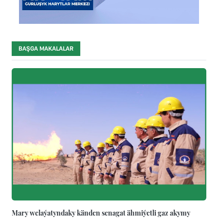
BAŞGA MAKALALAR
Mary welaýatyndaky känden senagat ähmiýetli gaz akymy