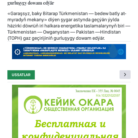
gurluşygy dowam edýär
«Garaşsyz, baky Bitarap Türkmenistan — bedew batly at-
myradyň mekany» diýen şygar astynda geçýän ýylda
häzirki döwrüň iri halkara energetika taslamalarynyň biri —
Türkmenistan — Owganystan — Pakistan —Hindistan
(TOPH) gaz geçirijiniň gurluşygy dowam edýär.
USSATLAR