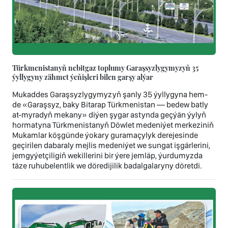
Türkmenistanyň nebitgaz toplumy Garaşsyzlygymyzyň 35
ýyllygyny zähmet ýeňişleri bilen garşy alýar
Mukaddes Garaşsyzlygymyzyň şanly 35 ýyllygyna hem-
de «Garaşsyz, baky Bitarap Türkmenistan — bedew batly
at-myradyň mekany» diýen şygar astynda geçýän ýylyň
hormatyna Türkmenistanyň Döwlet medeniýet merkeziniň
Mukamlar köşgünde ýokary guramaçylyk derejesinde
geçirilen dabaraly mejlis medeniýet we sungat işgärlerini,
jemgyýetçiligiň wekillerini bir ýere jemläp, ýurdumyzda
täze ruhubelentlik we döredijilik badalgalaryny döretdi.