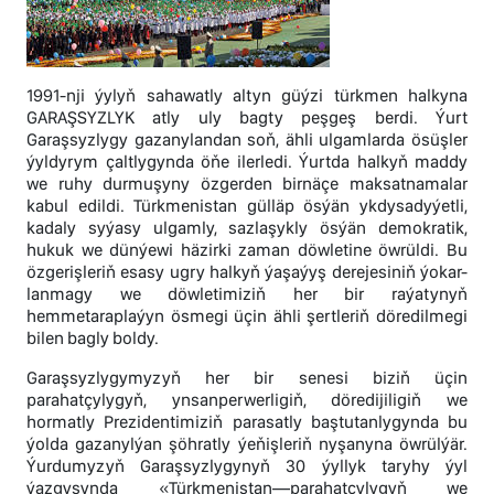
1991-nji ýylyň sahawatly altyn güýzi türkmen halkyna
GARAŞSYZLYK atly uly bagty peşgeş berdi. Ýurt
Garaşsyzlygy gazanylandan soň, ähli ulgamlarda ösüşler
ýyldyrym çaltlygynda öňe ilerledi. Ýurtda halkyň maddy
we ruhy durmuşyny özgerden birnäçe maksatnamalar
kabul edildi. Türkmenistan gülläp ösýän ykdysadyýetli,
kadaly syýasy ulgamly, sazlaşykly ösýän demokratik,
hukuk we dünýewi häzirki zaman döwletine öwrüldi. Bu
özgerişleriň esasy ugry halkyň ýaşaýyş derejesiniň ýokar-
lanmagy we döwletimiziň her bir raýatynyň
hemmetaraplaýyn ösmegi üçin ähli şertleriň döredilmegi
bilen bagly boldy.
Garaşsyzlygymyzyň her bir senesi biziň üçin
parahatçylygyň, ynsanperwerligiň, döredijiligiň we
hormatly Prezidentimiziň parasatly baştutanlygynda bu
ýolda gazanylýan şöhratly ýeňişleriň nyşanyna öwrülýär.
Ýurdumyzyň Garaşsyzlygynyň 30 ýyllyk taryhy ýyl
ýazgysynda «Türkmenistan—parahatçylygyň we