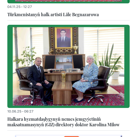
04.11.25 - 12:27
Türkmenistanyň halk artisti Läle Begnazarowa
10.06.25 - 06:27
Halkara hyzmatdaşlygynyň nemes jemgyýetiniň
maksatnamasynyň (GIZ) direktory doktor Karolina Milow