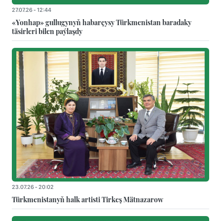
27.07.26 - 12:44
«Yonhap» gullugynyň habarçysy Türkmenistan baradaky
täsirleri bilen paýlaşdy
23.07.26 - 20:02
Türkmenistanyň halk artisti Tirkeş Mätnazarow