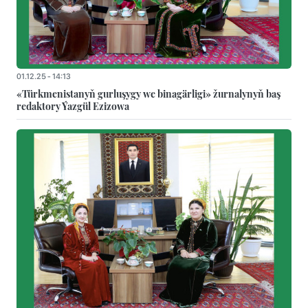
01.12.25 - 14:13
«Türkmenistanyň gurluşygy we binagärligi» žurnalynyň baş
redaktory Ýazgül Ezizowa