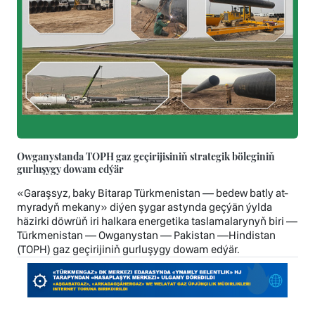
Owganystanda TOPH gaz geçirijisiniň strategik böleginiň
gurluşygy dowam edýär
«Garaşsyz, baky Bitarap Türkmenistan — bedew batly at-
myradyň mekany» diýen şygar astynda geçýän ýylda
häzirki döwrüň iri halkara energetika taslamalarynyň biri —
Türkmenistan — Owganystan — Pakistan —Hindistan
(TOPH) gaz geçirijiniň gurluşygy dowam edýär.