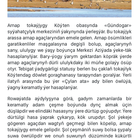
Arnap tokaýjygy Köýten obasynda «Gündogar»
syýahatçylyk merkeziniň ýakynynda ýerleşýär. Bu tokaýjyk
arassa arnap agaçlaryndan emele gelen. Arnap ösümlikleri
garatikenliler maşgalasyna degişli bolup, agaçlarynyň
sany, ululygy we ýaşy boýunça Merkezi Aziýada ýeke-täk
hasaplanylýar. Bary-ýogy ýarym gektardan köpräk ýerde
arnap agaçlarynyň dürli ululykdaky iki müňe golaýy ösüp
otyr. Tebigat ýadygärligi statusy berlen bu çaklaň tokaýlyk
Köýtendag döwlet goraghanasy tarapyndan goralýar. Ýerli
ilatyň arasynda bu ýer «Çylan ata» ady bilen öwlüýä,
ýagny keramatly ýer hasaplanýar.
Rowaýatda aýdylyşyna görä, gadym zamanlarda bir
keramatly adam çeşme boýunda dynç almak üçin
düşläpdir we elindäki hasasyny ýere dürtüp goýupdyr. Ýere
dürtülgi hasa ýaprak çykaryp, kök urupdyr. Şol ýekeje
gögeren agaçdan wagtyň geçmegi bilen köpelip, arnap
tokaýjygy emele gelipdir. Şol çeşmäniň suwy bolsa şypaly
suwa öwrülipdir we onuň suwunyň düzüminde kükürtli