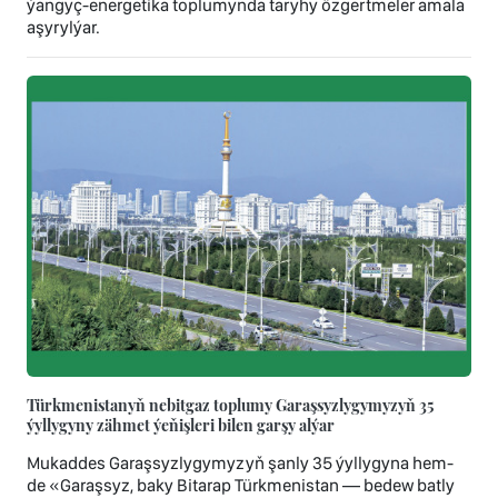
ýangyç-energetika toplumynda taryhy özgertmeler amala
aşyrylýar.
Türkmenistanyň nebitgaz toplumy Garaşsyzlygymyzyň 35
ýyllygyny zähmet ýeňişleri bilen garşy alýar
Mukaddes Garaşsyzlygymyzyň şanly 35 ýyllygyna hem-
de «Garaşsyz, baky Bitarap Türkmenistan — bedew batly