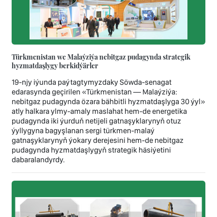
Türkmenistan we Malaýziýa nebitgaz pudagynda strategik
hyzmatdaşlygy berkidýärler
19-njy iýunda paýtagtymyzdaky Söwda-senagat
edarasynda geçirilen «Türkmenistan — Malaýziýa:
nebitgaz pudagynda özara bähbitli hyzmatdaşlyga 30 ýyl»
atly halkara ylmy-amaly maslahat hem-de energetika
pudagynda iki ýurduň netijeli gatnaşyklarynyň otuz
ýyllygyna bagyşlanan sergi türkmen-malaý
gatnaşyklarynyň ýokary derejesini hem-de nebitgaz
pudagynda hyzmatdaşlygyň strategik häsiýetini
dabaralandyrdy.