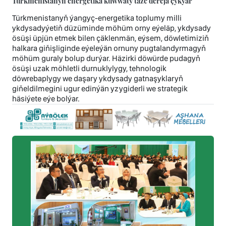
Türkmenistanyň energetika kuwwaty täze derejä çykýar
Türkmenistanyň ýangyç-energetika toplumy milli
ykdysadyýetiň düzüminde möhüm orny eýeläp, ykdysady
ösüşi üpjün etmek bilen çäklenmän, eýsem, döwletimiziň
halkara giňişliginde eýeleýän ornuny pugtalandyrmagyň
möhüm guraly bolup durýar. Häzirki döwürde pudagyň
ösüşi uzak möhletli durnuklylygy, tehnologik
döwrebaplygy we daşary ykdysady gatnaşyklaryň
giňeldilmegini ugur edinýän yzygiderli we strategik
häsiýete eýe bolýar.