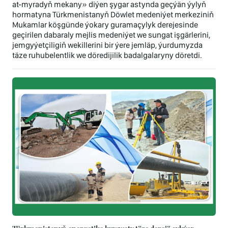
at-myradyň mekany» diýen şygar astynda geçýän ýylyň
hormatyna Türkmenistanyň Döwlet medeniýet merkeziniň
Mukamlar köşgünde ýokary guramaçylyk derejesinde
geçirilen dabaraly mejlis medeniýet we sungat işgärlerini,
jemgyýetçiligiň wekillerini bir ýere jemläp, ýurdumyzda
täze ruhubelentlik we döredijilik badalgalaryny döretdi.