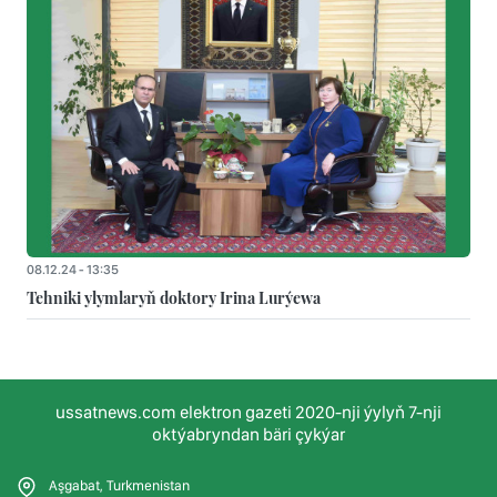
08.12.24 - 13:35
Tehniki ylymlaryň doktory Irina Lurýewa
ussatnews.com elektron gazeti 2020-nji ýylyň 7-nji
oktýabryndan bäri çykýar
Aşgabat, Turkmenistan