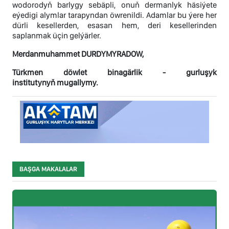
wodorodyň barlygy sebäpli, onuň dermanlyk häsiýete
eýedigi alymlar tarapyndan öwrenildi. Adamlar bu ýere her
dürli kesellerden, esasan hem, deri kesellerinden
saplanmak üçin gelýärler.
Merdanmuhammet DURDYMYRADOW,
Türkmen döwlet binagärlik - gurluşyk
institutynyň mugallymy.
BAŞGA MAKALALAR