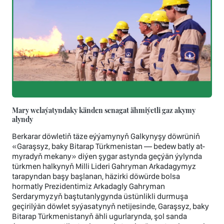
Mary welaýatyndaky känden senagat ähmiýetli gaz akymy
alyndy
Berkarar döwletiň täze eýýamynyň Galkynyşy döwrüniň
«Garaşsyz, baky Bitarap Türkmenistan — bedew batly at-
myradyň mekany» diýen şygar astynda geçýän ýylynda
türkmen halkynyň Milli Lideri Gahryman Arkadagymyz
tarapyndan başy başlanan, häzirki döwürde bolsa
hormatly Prezidentimiz Arkadagly Gahryman
Serdarymyzyň baştutanlygynda üstünlikli durmuşa
geçirilýän döwlet syýasatynyň netijesinde, Garaşsyz, baky
Bitarap Türkmenistanyň ähli ugurlarynda, şol sanda